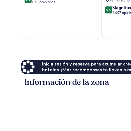
Wifi gratuito
de
1,158 opiniones
10,
9.2
Magnífic
9.2
Magnífico,
de
4,657 opini
1,158
10,
opiniones
Magnífico,
4,657
opiniones
Inicia sesión y reserva para acumular c
hoteles. ¡Más recompensas te llevan a m
Información de la zona