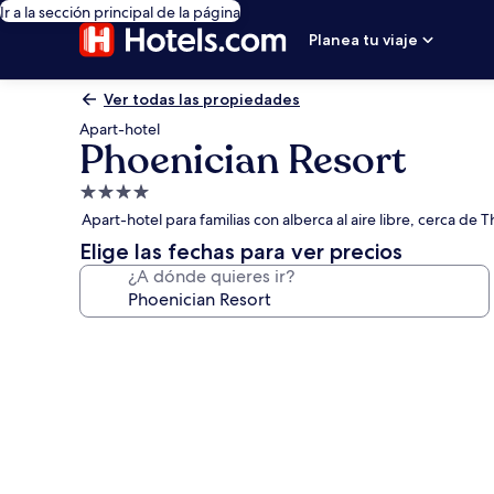
Ir a la sección principal de la página
Planea tu viaje
Ver todas las propiedades
Apart-hotel
Phoenician Resort
Propiedad
de
Apart-hotel para familias con alberca al aire libre, cerca de 
4.0
Elige las fechas para ver precios
estrellas
¿A dónde quieres ir?
Galería
de
fotos
de
Phoenician