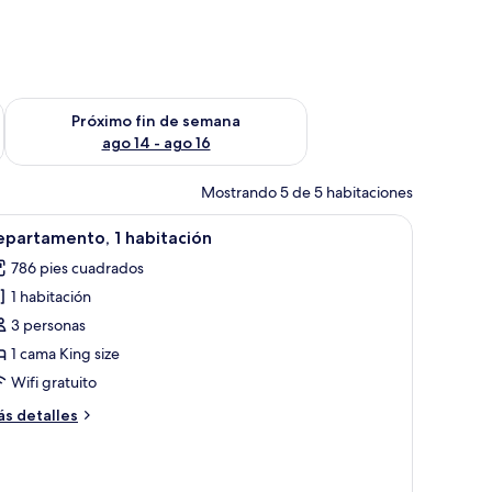
fin de semana ago 7 - ago 9
Consulta la disponibilidad para el próximo fin de semana ago 
Próximo fin de semana
ago 14 - ago 16
Mostrando 5 de 5 habitaciones
brir
Un dormitorio moderno de hotel con una cama 
4
epartamento, 1 habitación
odas
786 pies cuadrados
s
1 habitación
otos
e
3 personas
epartamento,
1 cama King size
Wifi gratuito
abitación
ás
s detalles
talles
bre
partamento,