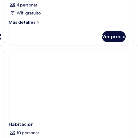
1
4 personas
ha
Wifi gratuito
Más
Más detalles
detalles
sobre
o
Ver precio
Habitación
dos sofás grises, una mesa de centro blanca y un televisor de pantalla plana.
Habitación
10 personas