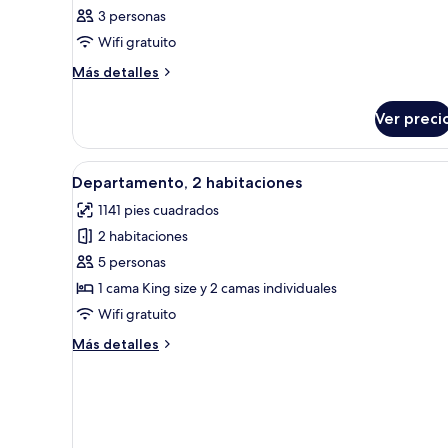
3 personas
Wifi gratuito
Más
Más detalles
detalles
sobre
Ver preci
Habitación
Abrir
Una sala de estar moderna con 
3
Departamento, 2 habitaciones
todas
1141 pies cuadrados
las
2 habitaciones
fotos
de
5 personas
Departamento,
1 cama King size y 2 camas individuales
2
Wifi gratuito
habitaciones
Más
Más detalles
detalles
sobre
Departamento,
2
habitaciones