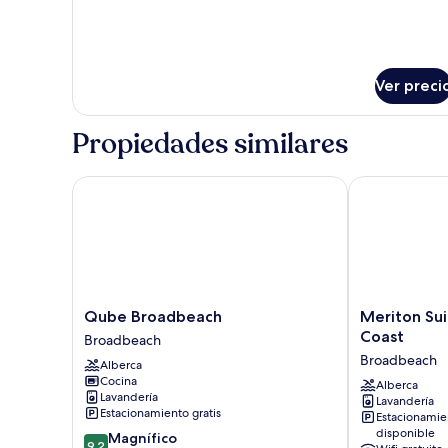
Ver preci
Propiedades similares
Qube Broadbeach
Meriton Suit
Qube
Meriton
Qube Broadbeach
Meriton Su
Broadbeach
Suites
Coast
Broadbeach
Broadbeach
Broadbeach,
Broadbeach
Alberca
Gold
Cocina
Coast
Alberca
Lavandería
Lavandería
Broadbeach
Estacionamiento gratis
Estacionamie
disponible
9.2
Magnífico
9.2