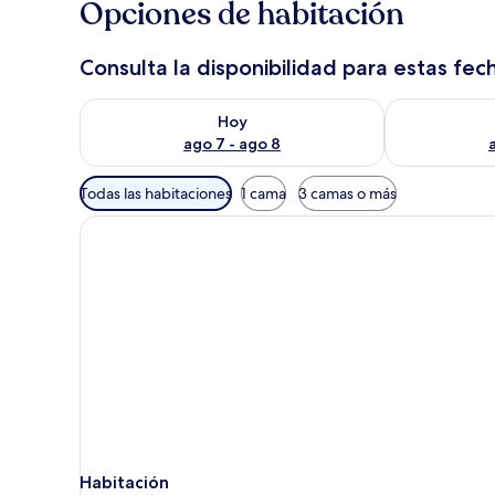
Opciones de habitación
Consulta la disponibilidad para estas fec
Consulta la disponibilidad para hoy ago 7 - ago 8
Consulta la d
Hoy
ago 7 - ago 8
Filtros
Todas las habitaciones
1 cama
3 camas o más
disponibles
para
las
habitaciones
Habitación