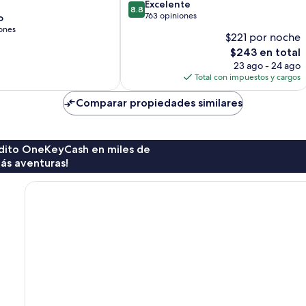
8.8
Excelente
8.8
de
763 opiniones
o
10,
ones
$221 por noche
Excelente,
El
$243 en total
763
precio
opiniones
23 ago - 24 ago
actual
Total con impuestos y cargos
es
de
Comparar propiedades similares
$243
rédito OneKeyCash en miles de
ás aventuras!