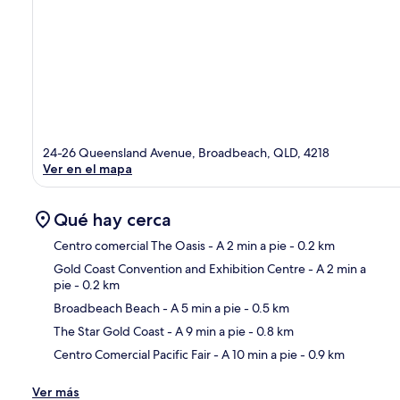
24-26 Queensland Avenue, Broadbeach, QLD, 4218
Ver en el mapa
Qué hay cerca
Centro comercial The Oasis
- A 2 min a pie
- 0.2 km
Gold Coast Convention and Exhibition Centre
- A 2 min a
pie
- 0.2 km
Sec
Broadbeach Beach
- A 5 min a pie
- 0.5 km
The Star Gold Coast
- A 9 min a pie
- 0.8 km
Centro Comercial Pacific Fair
- A 10 min a pie
- 0.9 km
Ver más