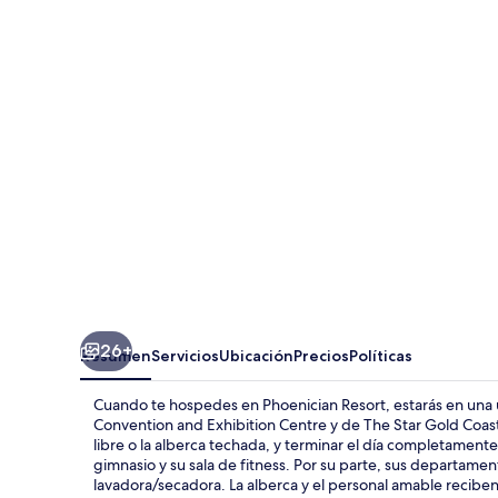
Resort
26+
Resumen
Servicios
Ubicación
Precios
Políticas
Cuando te hospedes en Phoenician Resort, estarás en una u
Convention and Exhibition Centre y de The Star Gold Coas
libre o la alberca techada, y terminar el día completamente
gimnasio y su sala de fitness. Por su parte, sus departame
lavadora/secadora. La alberca y el personal amable reciben