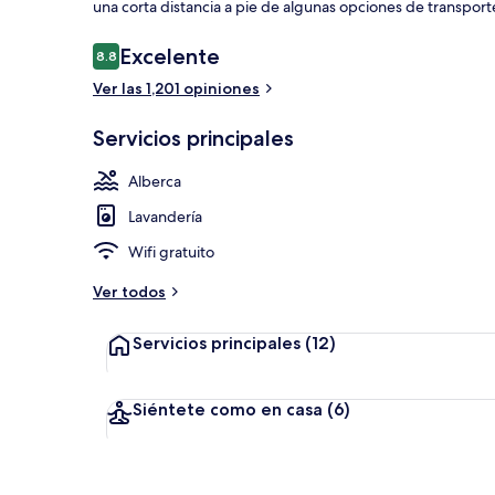
una corta distancia a pie de algunas opciones de transport
Opiniones
Excelente
8.8
8.8 de 10,
Ver las 1,201 opiniones
Alberca techa
Servicios principales
Alberca
Lavandería
Wifi gratuito
Ver todos
Servicios principales
(12)
Siéntete como en casa
(6)