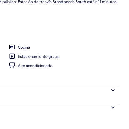
e público: Estación de tranvía Broadbeach South está a 11 minutos.
da, alberca al aire libre y camastros
Cocina
Estacionamiento gratis
Aire acondicionado