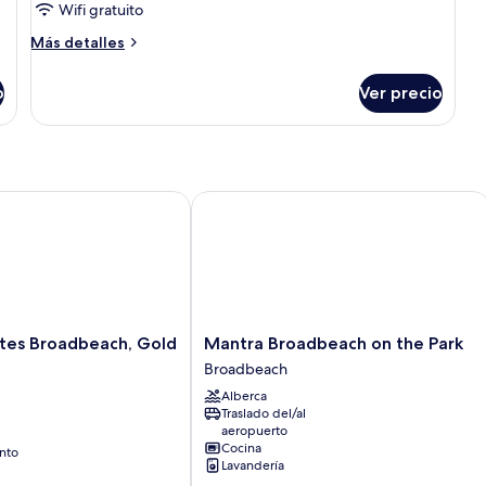
Wifi gratuito
Más
Más detalles
detalles
sobre
o
Ver precio
Habitación
es Broadbeach, Gold Coast
Mantra Broadbeach on the Park
Mantra
ites Broadbeach, Gold
Mantra Broadbeach on the Park
Broadbeach
Broadbeach
on
Alberca
the
Traslado del/al
Park
aeropuerto
Broadbeach
Cocina
nto
Lavandería