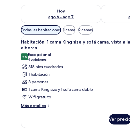
Consulta la disponibilidad para hoy ago 6 - ago 7
Consulta la d
Hoy
ago 6 - ago 7
Filtros
Todas las habitaciones
1 cama
2 camas
disponibles
Abrir
Habitación de hotel con una cam
para
9
Habitación, 1 cama King size y sofá cama, vista a l
todas
las
alberca
las
habitaciones
Excepcional
9.6
fotos
9.6 de 10
(4
4 opiniones
de
opiniones)
318 pies cuadrados
Habitación,
1 habitación
1
3 personas
cama
1 cama King size y 1 sofá cama doble
King
Wifi gratuito
size
y
Más
Más detalles
detalles
sofá
sobre
cama,
Ver preci
Habitación,
vista
1