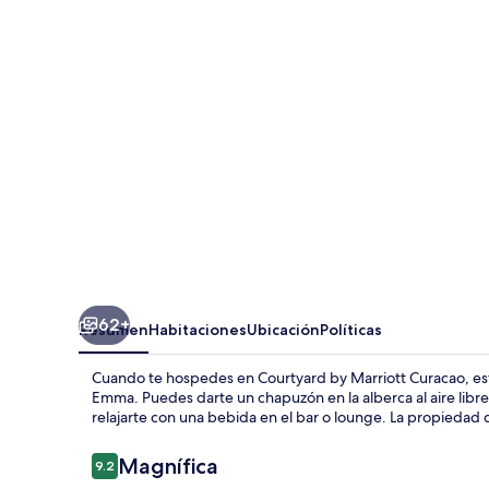
Marriott
Curacao
62+
Resumen
Habitaciones
Ubicación
Políticas
Cuando te hospedes en Courtyard by Marriott Curacao, est
Emma. Puedes darte un chapuzón en la alberca al aire libre,
relajarte con una bebida en el bar o lounge. La propiedad 
Opiniones
Magnífica
9.2
9.2 de 10,