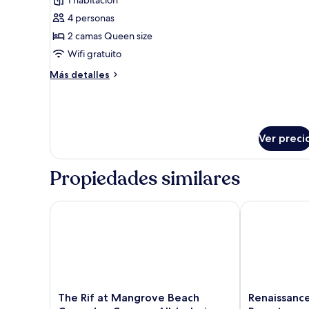
Habitación,
la
4 personas
alberca
2
2 camas Queen size
camas
Wifi gratuito
Queen
size
Más
Más detalles
(Island
detalles
sobre
View)
Habitación,
2
camas
Ver preci
Queen
size
Propiedades similares
(Island
View)
The Rif at Mangrove Beach Corendon Curacao All-Inc
Renaissance 
The
Renaissance
The Rif at Mangrove Beach
Renaissanc
Rif
Wind