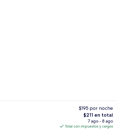
e
Lobby lounge
$195 por noche
El
$211 en total
precio
7 ago - 8 ago
ropiedad)
Alberca al aire libre
total
Total con impuestos y cargos
es
de