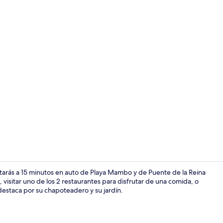
Lobby loung
arás a 15 minutos en auto de Playa Mambo y de Puente de la Reina
 visitar uno de los 2 restaurantes para disfrutar de una comida, o
destaca por su chapoteadero y su jardín.
Bar (en la p