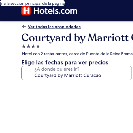
Ir a la sección principal de la página
Ver todas las propiedades
Courtyard by Marriott
Propiedad
de
Hotel con 2 restaurantes, cerca de Puente de la Reina Emma
4.0
Elige las fechas para ver precios
estrellas
¿A dónde quieres ir?
Galería
de
fotos
de
Courtyard
by