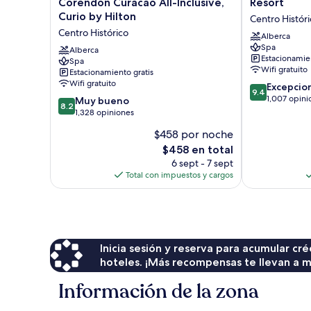
Corendon Curacao All-Inclusive,
Resort
at
Creek
Curio by Hilton
Centro Histór
Mangrove
Curacao
Centro Histórico
Beach
Resort
Alberca
Spa
Corendon
Centro
Alberca
Estacionamien
Curacao
Spa
Histórico
Wifi gratuito
Estacionamiento gratis
All-
Wifi gratuito
9.4
Inclusive,
Excepcio
9.4
de
Curio
1,007 opini
8.2
Muy bueno
8.2
10,
by
de
1,328 opiniones
Excepcional,
Hilton
10,
$458 por noche
1,007
Centro
Muy
El
opiniones
Histórico
$458 en total
bueno,
precio
1,328
6 sept - 7 sept
actual
opiniones
Total con impuestos y cargos
es
de
$458
Inicia sesión y reserva para acumular c
hoteles. ¡Más recompensas te llevan a m
Información de la zona