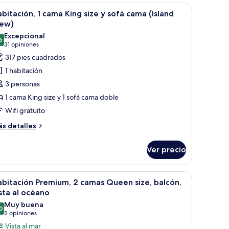
alcón,
lmeras y un edificio.
de, una mesita redonda pequeña, un sofá, una silla, un escritorio, una lámp
brir
Habitación de hotel con una cama grande, una
7
ama
bitación, 1 cama King size y sofá cama (Island
sta
odas
ng
iew)
ze
s
Excepcional
6
otos
9.6 de 10
(31
31 opiniones
fá
lberca
e
opiniones)
317 pies cuadrados
ma,
abitación,
lcón,
1 habitación
sta
3 personas
ama
1 cama King size y 1 sofá cama doble
ing
berca
Wifi gratuito
ize
ás
s detalles
talles
ofá
bre
ama
Ver precio
bitación,
sland
iew)
ama
illón, una mesita y televisión.
brir
Habitación de hotel con dos camas, un escritori
8
ng
bitación Premium, 2 camas Queen size, balcón,
odas
ze
sta al océano
s
Muy buena
fá
0
otos
8.0 de 10
(2
2 opiniones
ama
e
opiniones)
Vista al mar
sland