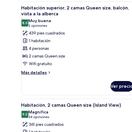
a
cama
Abrir
Habitación de hotel con dos cam
9
King
Habitación superior, 2 camas Queen size, balcón,
la
todas
size
vista a la alberca
alberca
y
las
Muy buena
sofá
8.0
fotos
8.0 de 10
(2
2 opiniones
cama,
de
opiniones)
439 pies cuadrados
vista
Habitación
a
1 habitación
la
superior,
4 personas
alberca
2
2 camas Queen size
camas
Wifi gratuito
Queen
size,
Más
Más detalles
detalles
balcón,
sobre
vista
Ver preci
Habitación
a
superior,
la
2
Abrir
Habitación de hotel con dos cam
6
camas
Habitación, 2 camas Queen size (Island View)
alberca
todas
Queen
Magnífica
size,
las
9.2
9.2 de 10
(34
34 opiniones
balcón,
fotos
opiniones)
361 pies cuadrados
vista
de
a
1 habitación