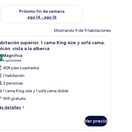
fin de semana ago 7 - ago 9
Consulta la disponibilidad para el próximo fin de semana ago 
Próximo fin de semana
ago 14 - ago 16
Mostrando 9 de 9 habitaciones
critorio, televisión y vistas a una piscina y edificios.
brir
Habitación de hotel con una cama grande, un es
11
bitación superior, 1 cama King size y sofá cama,
odas
lcón, vista a la alberca
s
Magnífica
0
otos
9.0 de 10
(6
6 opiniones
e
opiniones)
408 pies cuadrados
abitación
1 habitación
uperior,
3 personas
1 cama King size y 1 sofá cama doble
ama
Wifi gratuito
ing
ize
ás
s detalles
talles
bre
ofá
Ver precio
bitación
ama,
perior,