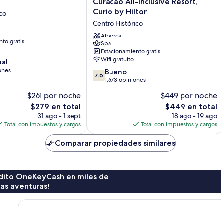
Curacao All-Inclusive Resort,
Corendon
Curio by Hilton
ico
Curacao
Centro Histórico
All-
Inclusive
Alberca
to gratis
Resort,
Spa
Estacionamiento gratis
Curio
Wifi gratuito
nal
by
ones
Hilton
7.6
Bueno
7.6
Centro
de
1,673 opiniones
Histórico
10,
$261 por noche
$449 por noche
Bueno,
El
El
$279 en total
$449 en total
1,673
precio
precio
opiniones
31 ago - 1 sept
18 ago - 19 ago
actual
actual
Total con impuestos y cargos
Total con impuestos y cargos
es
es
de
de
Comparar propiedades similares
$279
$449
rédito OneKeyCash en miles de
ás aventuras!