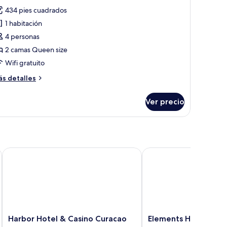
abitación
ew)
434 pies cuadrados
remium,
1 habitación
4 personas
amas
2 camas Queen size
ueen
Wifi gratuito
ze,
alcón,
ás
s detalles
sta
talles
bre
Ver precio
bitación
céano
emium,
mas
ueen
ze,
-Inclusive Resort, Curio by Hilton
Harbor Hotel & Casino Curacao
Elements Hotel & Shop
lcón,
sta
éano
Harbor
Elements
Harbor Hotel & Casino Curacao
Elements Hotel & Sh
Hotel
Hotel