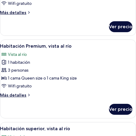
Habitación
Wifi gratuito
Premium
Más
Más detalles
detalles
sobre
Ver precio
Habitación
Premium
Abrir
Habitación de hotel con una cama grande,
25
Habitación Premium, vista al río
todas
Vista al río
las
1 habitación
fotos
de
3 personas
Habitación
1 cama Queen size o 1 cama King size
Premium,
Wifi gratuito
vista
Más
Más detalles
al
detalles
río
sobre
Ver precio
Habitación
Premium,
vista
Abrir
Habitación de hotel con una cama gra
15
al
Habitación superior, vista al río
todas
río