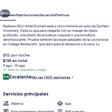
Hotel
Durham
erior
Siguiente
191+
Resumen
Habitaciones
Ubicación
Políticas
Radisson BLU Hotel Durham está a cinco minutos en auto de Durham
University. Visita su spa para relajarte con un masaje de tejido
profundo, una sesión de envoltura corporal o una envoltura
desintoxicante. Prueba también las especialidades de la cocina local
en Collage Restaurant, que abre para el desayuno y la cena. La
propiedad destaca por su alberca techada, su bar o lounge y su
gimnasio. A otros visitantes les encantan las amenidades y
$112 por noche
características como el personal amable y la ubicación.
El
$135 en total
precio
9 ago - 10 ago
Lobby
total
Total con impuestos y cargos
es
Opiniones
Excelente
8.8
Ver las 1,007 opiniones
de
8.8 de 10,
$135
Servicios principales
Alberca
Spa
Estacionamiento disponible
Wifi gratuito