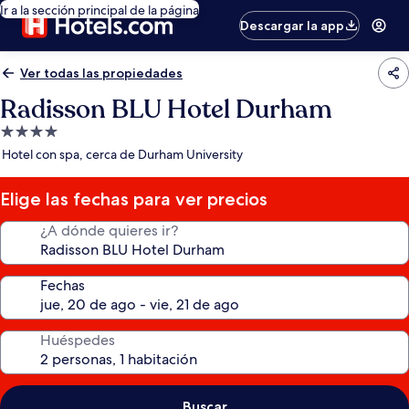
Ir a la sección principal de la página
Descargar la app
Ver todas las propiedades
Radisson BLU Hotel Durham
Propiedad
de
Hotel con spa, cerca de Durham University
4.0
estrellas
Elige las fechas para ver precios
¿A dónde quieres ir?
Fechas
Huéspedes
Buscar