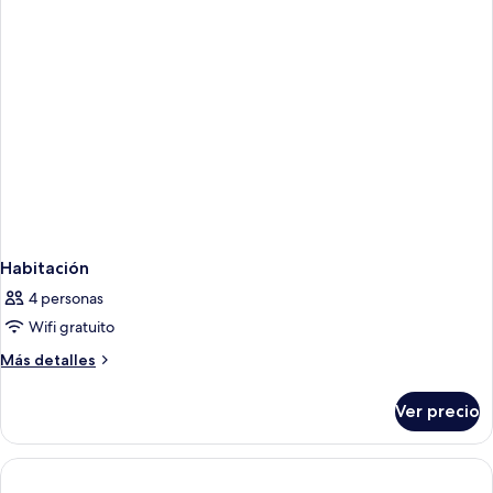
Habitación
4 personas
Wifi gratuito
Más
Más detalles
detalles
sobre
Ver precio
Habitación