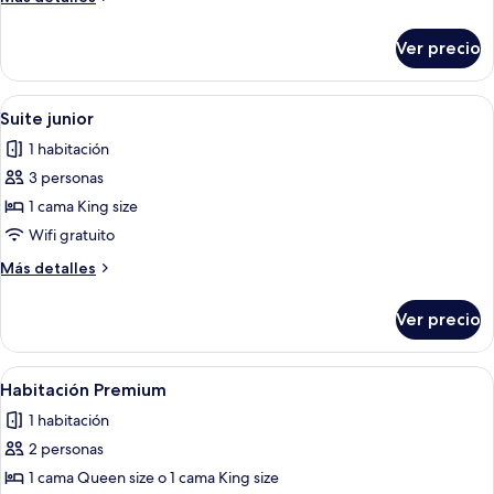
detalles
sobre
Ver precio
Habitación
familiar
Abrir
Un edificio moderno con fachada de vi
19
Suite junior
todas
1 habitación
las
3 personas
fotos
de
1 cama King size
Suite
Wifi gratuito
junior
Más
Más detalles
detalles
sobre
Ver precio
Suite
junior
Abrir
Una habitación de hotel con una cama g
13
Habitación Premium
todas
1 habitación
las
2 personas
fotos
de
1 cama Queen size o 1 cama King size