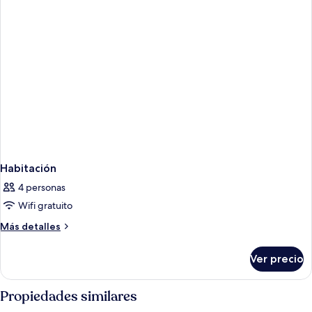
Habitación
4 personas
Wifi gratuito
Más
Más detalles
detalles
sobre
Ver precio
Habitación
Propiedades similares