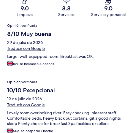
9.0
8.8
9.0
Limpieza
Servicios
Servicio y personal
Opiniones
Opinión verificada
8/10 Muy buena
29 de julio de 2026
Traducir con Google
Large, well-equipped room. Breakfast was OK.
Ian, se hospedó 4 noches
Opinión verificada
10/10 Excepcional
19 de julio de 2026
Traducir con Google
Lovely room overlooking river. Easy checking, pleasant staff
Comfortable beds, heavy black out curtains, git a good nights
sleep Plenty choice for breakfast Spa facilities excellent
Sue, se hospedó 1 noche