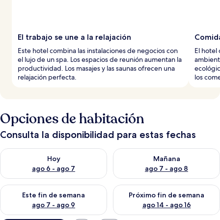
El trabajo se une a la relajación
Comida
Este hotel combina las instalaciones de negocios con
El hotel
el lujo de un spa. Los espacios de reunión aumentan la
ambiente
productividad. Los masajes y las saunas ofrecen una
ecológic
relajación perfecta.
los come
Opciones de habitación
Consulta la disponibilidad para estas fechas
Consulta la disponibilidad para hoy ago 6 - ago 7
Consulta la disponibilidad pa
Hoy
Mañana
ago 6 - ago 7
ago 7 - ago 8
Consulta la disponibilidad para este fin de semana ago 7 - ag
Consulta la disponibilidad par
Este fin de semana
Próximo fin de semana
ago 7 - ago 9
ago 14 - ago 16