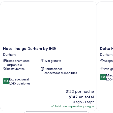
Hotel Indigo Durham by IHG
Delta Ho
Hotel
Delta
Hotel Indigo Durham by IHG
Delta 
Indigo
Hotels
Durham
Durham
Durham
Durham
Estacionamiento
Wifi gratuito
Acept
by
Royal
disponible
IHG
County
Restaurantes
Habitaciones
Wifi g
Durham
Durham
conectadas disponibles
9.0
Mag
9.0
9.4
Excepcional
de
1,00
9.4
de
1,010 opiniones
10,
10,
Magnífi
$122 por noche
Excepcional,
1,004
El
$147 en total
1,010
opinion
precio
opiniones
31 ago - 1 sept
actual
Total con impuestos y cargos
es