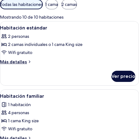
Filtros
Todas las habitaciones
1 cama
2 camas
disponibles
para
Mostrando 10 de 10 habitaciones
las
Abrir
Habitación de hotel con una cama gran
6
Habitación estándar
habitaciones
todas
2 personas
las
2 camas individuales o 1 cama King size
fotos
de
Wifi gratuito
Habitación
Más
Más detalles
estándar
detalles
sobre
Ver precio
Habitación
estándar
Abrir
Una habitación de hotel con una cama, 
8
Habitación familiar
todas
1 habitación
las
4 personas
fotos
de
1 cama King size
Habitación
Wifi gratuito
familiar
Más
Más detalles