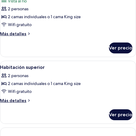
Vista al río
las
2 personas
fotos
de
2 camas individuales o 1 cama King size
Habitación
Wifi gratuito
superior,
Más
Más detalles
vista
detalles
al
sobre
Ver precio
Habitación
río
superior,
vista
Abrir
Habitación de hotel con una cama grand
9
al
Habitación superior
todas
río
2 personas
las
2 camas individuales o 1 cama King size
fotos
de
Wifi gratuito
Habitación
Más
Más detalles
superior
detalles
sobre
Ver precio
Habitación
superior