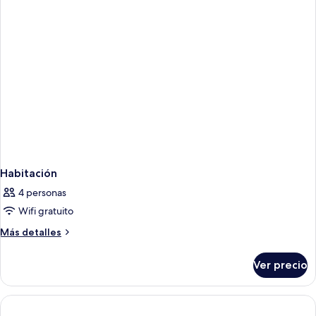
Habitación
4 personas
Wifi gratuito
Más
Más detalles
detalles
sobre
Ver precio
Habitación