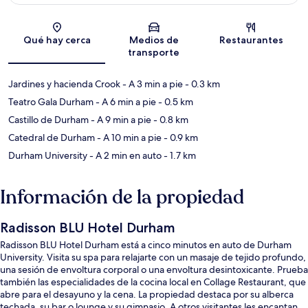
Sección del mapa
Qué hay cerca
Medios de
Restaurantes
transporte
Jardines y hacienda Crook
- A 3 min a pie
- 0.3 km
Teatro Gala Durham
- A 6 min a pie
- 0.5 km
Castillo de Durham
- A 9 min a pie
- 0.8 km
Catedral de Durham
- A 10 min a pie
- 0.9 km
Durham University
- A 2 min en auto
- 1.7 km
Información de la propiedad
Radisson BLU Hotel Durham
Radisson BLU Hotel Durham está a cinco minutos en auto de Durham
University. Visita su spa para relajarte con un masaje de tejido profundo,
una sesión de envoltura corporal o una envoltura desintoxicante. Prueba
también las especialidades de la cocina local en Collage Restaurant, que
abre para el desayuno y la cena. La propiedad destaca por su alberca
techada, su bar o lounge y su gimnasio. A otros visitantes les encantan