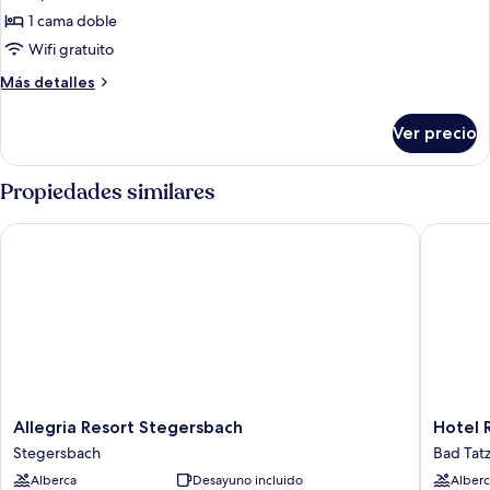
Suite
1 cama doble
junior,
Wifi gratuito
balcón
Más
Más detalles
(Deluxe)
detalles
sobre
Ver precio
Suite
junior,
balcón
Propiedades similares
(Deluxe)
Allegria Resort Stegersbach
Hotel Re
Allegria
Hotel
Allegria Resort Stegersbach
Hotel 
Resort
Reiters
Stegersbach
Bad Tat
Stegersbach
Suprem
Alberca
Desayuno incluido
Alberc
Stegersbach
Bad