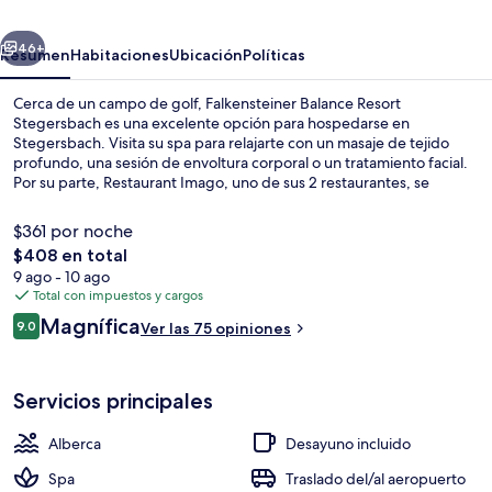
Stegersbach
erior
Siguiente
46+
Resumen
Habitaciones
Ubicación
Políticas
Cerca de un campo de golf, Falkensteiner Balance Resort
Stegersbach es una excelente opción para hospedarse en
Stegersbach. Visita su spa para relajarte con un masaje de tejido
profundo, una sesión de envoltura corporal o un tratamiento facial.
Por su parte, Restaurant Imago, uno de sus 2 restaurantes, se
especializa en cocina regional y abre para el desayuno y la cena.
Otros servicios y amenidades a destacar de este hotel de lujo son
$361 por noche
sus 2 albercas al aire libre, su alberca techada y su bar junto a la
El
$408 en total
alberca.
precio
9 ago - 10 ago
Alberca techada, 2 albercas al aire libr
total
Total con impuestos y cargos
es
Opiniones
Magnífica
9.0
Ver las 75 opiniones
de
9.0 de 10,
$408
Servicios principales
Alberca
Desayuno incluido
Spa
Traslado del/al aeropuerto