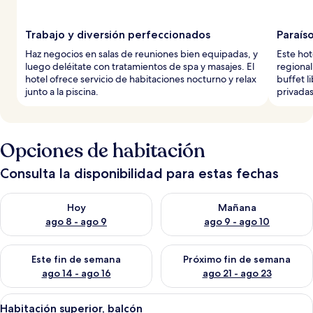
Trabajo y diversión perfeccionados
Paraís
Haz negocios en salas de reuniones bien equipadas, y
Este hot
luego deléitate con tratamientos de spa y masajes. El
regional
hotel ofrece servicio de habitaciones nocturno y relax
buffet l
junto a la piscina.
privadas
Opciones de habitación
Consulta la disponibilidad para estas fechas
Consulta la disponibilidad para hoy ago 8 - ago 9
Consulta la disponibilidad pa
Hoy
Mañana
ago 8 - ago 9
ago 9 - ago 10
Consulta la disponibilidad para este fin de semana ago 14 - ag
Consulta la disponibilidad pa
Este fin de semana
Próximo fin de semana
ago 14 - ago 16
ago 21 - ago 23
Abrir
Una habitación de hotel moderna con u
4
Habitación superior, balcón