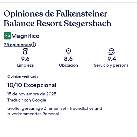
Opiniones de Falkensteiner
Opiniones
Balance Resort Stegersbach
Magnífico
9.0
75 opiniones
9.6
8.6
9.4
Limpieza
Ubicación
Servicio y personal
Opiniones
Opinión verificada
10/10 Excepcional
15 de noviembre de 2025
Traducir con Google
Große, geräumige Zimmer, sehr freundliches und
zuvorkommendes Personal.