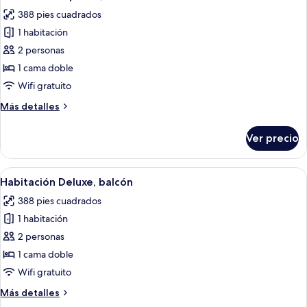
todas
388 pies cuadrados
las
1 habitación
fotos
de
2 personas
Habitación
1 cama doble
superior,
Wifi gratuito
balcón
Más
Más detalles
detalles
sobre
Ver precio
Habitación
superior,
balcón
Abrir
Una habitación de hotel moderna con u
4
Habitación Deluxe, balcón
todas
388 pies cuadrados
las
1 habitación
fotos
de
2 personas
Habitación
1 cama doble
Deluxe,
Wifi gratuito
balcón
Más
Más detalles
detalles