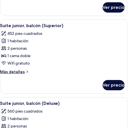
sobre
Ver precio
Habitación
Deluxe,
balcón
Abrir
Habitación de hotel moderna con una c
4
Suite junior, balcón (Superior)
todas
452 pies cuadrados
las
1 habitación
fotos
de
2 personas
Suite
1 cama doble
junior,
Wifi gratuito
balcón
Más
Más detalles
(Superior)
detalles
sobre
Ver precio
Suite
junior,
balcón
Abrir
Habitación de hotel moderna con una c
4
(Superior)
Suite junior, balcón (Deluxe)
todas
560 pies cuadrados
las
1 habitación
fotos
de
2 personas