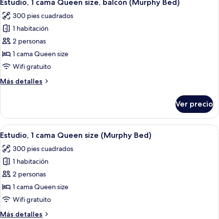
5
Queen
Estudio, 1 cama Queen size, balcón (Murphy Bed)
todas
size,
300 pies cuadrados
balcón
las
(Murphy
1 habitación
fotos
Bed)
de
2 personas
Estudio,
1 cama Queen size
1
Wifi gratuito
cama
Más
Más detalles
Queen
detalles
size,
sobre
Ver precio
Estudio,
balcón
1
(Murphy
cama
Abrir
Habitación de hotel con una cama grand
Bed)
5
Queen
Estudio, 1 cama Queen size (Murphy Bed)
todas
size,
300 pies cuadrados
balcón
las
(Murphy
1 habitación
fotos
Bed)
de
2 personas
Estudio,
1 cama Queen size
1
Wifi gratuito
cama
Más
Más detalles