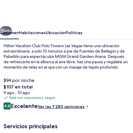
Vacation
Club
Polo
erior
Siguiente
Towers
45+
Resumen
Habitaciones
Ubicación
Políticas
Las
Hilton Vacation Club Polo Towers Las Vegas tiene una ubicación
Vegas
extraordinaria, a solo 10 minutos a pie de Fuentes de Bellagio y de
Pabellón para espectáculos MGM Grand Garden Arena. Después
de refrescarte en la alberca al aire libre, haz una pausa y regálate un
momento de relax en el spa con un masaje de tejido profundo.
Encontrarás sala de fitness abierta las 24 horas, snack bar o deli, y
amenidades como refrigerador y microondas en sus habitaciones. A
$94 por noche
otros visitantes les encantan las amenidades y características como
El
$107 en total
la alberca y el personal amable. La propiedad está a una corta
precio
9 ago - 10 ago
distancia a pie de algunas opciones de transporte público: Estación
Lobby
total
Total con impuestos y cargos
de monorraíl MGM Grand está a 11 minutos.
es
Opiniones
Excelente
8.8
Ver las 7,280 opiniones
de
8.8 de 10,
$107
Servicios principales