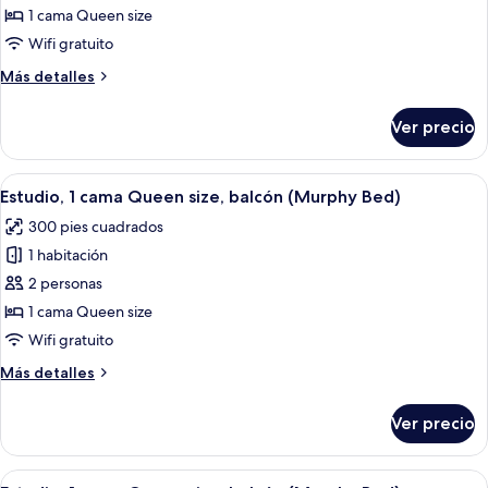
Estudio,
1 cama Queen size
1
Wifi gratuito
cama
Más
Más detalles
Queen
detalles
size,
sobre
Ver precio
Estudio,
balcón
1
cama
Abrir
Habitación de hotel con una cama grand
5
Queen
Estudio, 1 cama Queen size, balcón (Murphy Bed)
todas
size,
300 pies cuadrados
balcón
las
1 habitación
fotos
de
2 personas
Estudio,
1 cama Queen size
1
Wifi gratuito
cama
Más
Más detalles
Queen
detalles
size,
sobre
Ver precio
Estudio,
balcón
1
(Murphy
cama
Abrir
Habitación de hotel con una cama grand
Bed)