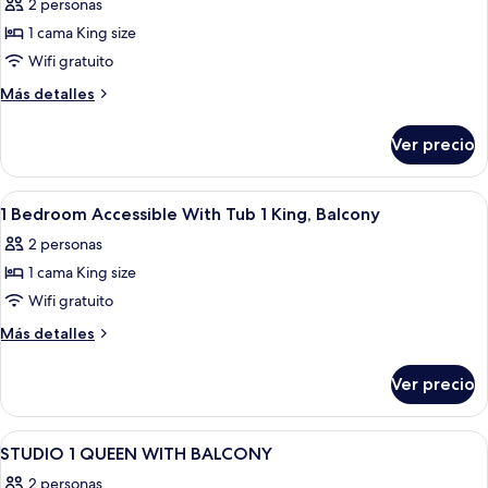
2 personas
1 cama King size
Wifi gratuito
Más
Más detalles
detalles
sobre
Ver precio
1
Bed
Deluxe
Abrir
Una cocina compacta equipada con refr
2
Accessible
1 Bedroom Accessible With Tub 1 King, Balcony
todas
Rollin
2 personas
1
las
King
1 cama King size
fotos
Balcony
de
Wifi gratuito
1
Más
Más detalles
Bedroom
detalles
sobre
Accessible
Ver precio
1
With
Bedroom
Tub
Accessible
Abrir
Edredón, caja de seguridad en la habit
2
1
With
STUDIO 1 QUEEN WITH BALCONY
todas
Tub
King,
2 personas