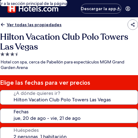
Ir a la sección principal de la página
Descargar la app
Ver todas las propiedades
Hilton Vacation Club Polo Towers
Las Vegas
Propiedad
de
Hotel con spa, cerca de Pabellón para espectáculos MGM Grand
3.5
Garden Arena
estrellas
Elige las fechas para ver precios
¿A dónde quieres ir?
Fechas
Huéspedes