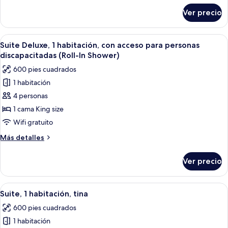
acceso
sobre
Ver precio
Suite
para
Deluxe,
personas
1
Abrir
Habitación de hotel con una cama grand
discapacitadas,
6
habitación,
Suite Deluxe, 1 habitación, con acceso para personas
todas
con
tina
discapacitadas (Roll-In Shower)
acceso
las
600 pies cuadrados
para
fotos
personas
1 habitación
de
discapacitadas,
4 personas
Suite
tina
Deluxe,
1 cama King size
1
Wifi gratuito
habitación,
Más
Más detalles
con
detalles
acceso
sobre
Ver precio
Suite
para
Deluxe,
personas
1
Abrir
Habitación de hotel con sofá, sillón, m
discapacitadas
6
habitación,
Suite, 1 habitación, tina
todas
con
(Roll-
600 pies cuadrados
acceso
las
In
para
1 habitación
fotos
Shower)