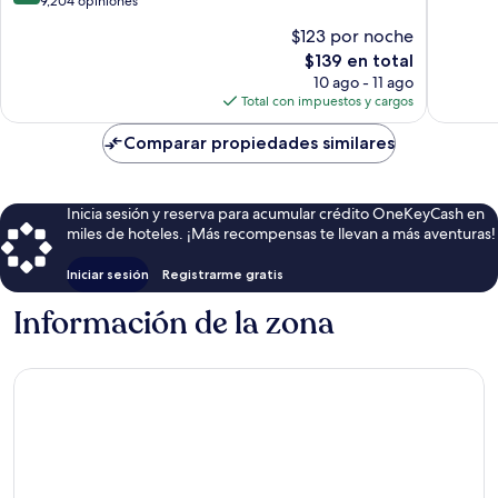
de
9,204 opiniones
Muy
Strip
10,
$123 por noche
bueno,
de
Magnífico,
El
45,518
Las
$139 en total
9,204
precio
opinion
Vegas
opiniones
10 ago - 11 ago
actual
Total con impuestos y cargos
es
de
Comparar propiedades similares
$139
Inicia sesión y reserva para acumular crédito OneKeyCash en
miles de hoteles. ¡Más recompensas te llevan a más aventuras!
Iniciar sesión
Registrarme gratis
Información de la zona