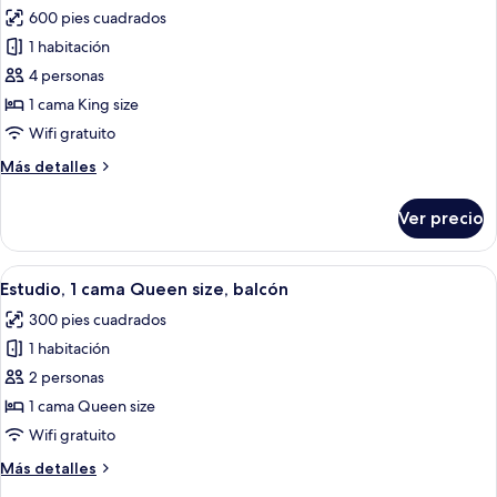
las
600 pies cuadrados
fotos
1 habitación
de
4 personas
Suite,
1
1 cama King size
habitación,
Wifi gratuito
con
Más
Más detalles
acceso
detalles
para
sobre
Ver precio
Suite,
personas
1
discapacitadas
habitación,
Abrir
Habitación de hotel con una cama gra
(Roll-
5
con
Estudio, 1 cama Queen size, balcón
todas
acceso
In
300 pies cuadrados
para
las
Shower)
personas
1 habitación
fotos
discapacitadas
de
2 personas
(Roll-
Estudio,
In
1 cama Queen size
Shower)
1
Wifi gratuito
cama
Más
Más detalles
Queen
detalles