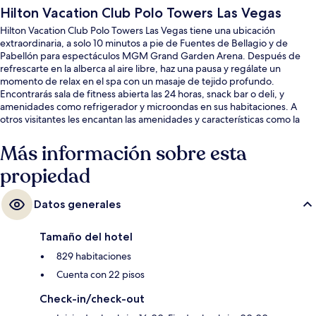
Hilton Vacation Club Polo Towers Las Vegas
Hilton Vacation Club Polo Towers Las Vegas tiene una ubicación
extraordinaria, a solo 10 minutos a pie de Fuentes de Bellagio y de
Pabellón para espectáculos MGM Grand Garden Arena. Después de
refrescarte en la alberca al aire libre, haz una pausa y regálate un
momento de relax en el spa con un masaje de tejido profundo.
Encontrarás sala de fitness abierta las 24 horas, snack bar o deli, y
amenidades como refrigerador y microondas en sus habitaciones. A
otros visitantes les encantan las amenidades y características como la
alberca y el personal amable. La propiedad está a una corta distancia a
pie de algunas opciones de transporte público: Estación de monorraíl
Más información sobre esta
MGM Grand está a 11 minutos.
propiedad
Datos generales
Tamaño del hotel
829 habitaciones
Cuenta con 22 pisos
Check-in/check-out