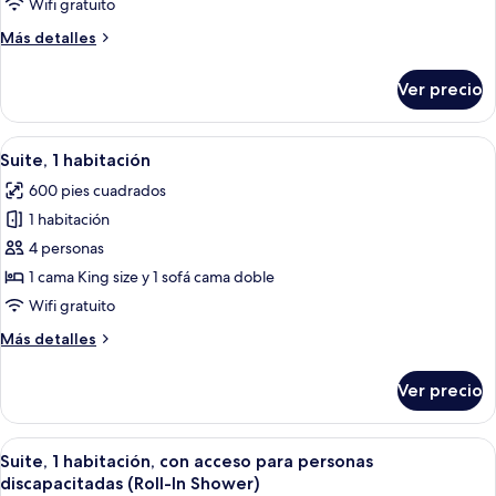
Wifi gratuito
habitación
Más
Más detalles
detalles
sobre
Ver precio
Suite,
1
habitación
Abrir
Habitación de hotel con sofá, sillón, m
6
Suite, 1 habitación
todas
600 pies cuadrados
las
1 habitación
fotos
de
4 personas
Suite,
1 cama King size y 1 sofá cama doble
1
Wifi gratuito
habitación
Más
Más detalles
detalles
sobre
Ver precio
Suite,
1
habitación
Abrir
Habitación de hotel con sofá, sillón, m
6
Suite, 1 habitación, con acceso para personas
todas
discapacitadas (Roll-In Shower)