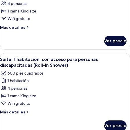
personas
de
4 personas
discapacitadas
Suite,
(Roll-
1 cama King size
In
1
Wifi gratuito
Shower)
habitación,
Más
Más detalles
tina
detalles
sobre
Ver precio
Suite,
1
habitación,
Abrir
Habitación de hotel con sofá, sillón, m
6
tina
Suite, 1 habitación, con acceso para personas
todas
discapacitadas (Roll-In Shower)
las
600 pies cuadrados
fotos
1 habitación
de
4 personas
Suite,
1
1 cama King size
habitación,
Wifi gratuito
con
Más
Más detalles
acceso
detalles
para
sobre
Ver precio
Suite,
personas