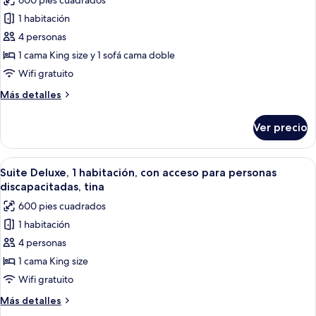
600 pies cuadrados
las
1 habitación
fotos
de
4 personas
Suite
1 cama King size y 1 sofá cama doble
Deluxe,
Wifi gratuito
1
Más
Más detalles
habitación
detalles
sobre
Ver precio
Suite
Deluxe,
1
Abrir
Habitación de hotel con una cama grand
6
habitación
Suite Deluxe, 1 habitación, con acceso para personas
todas
discapacitadas, tina
las
600 pies cuadrados
fotos
1 habitación
de
4 personas
Suite
Deluxe,
1 cama King size
1
Wifi gratuito
habitación,
Más
Más detalles
con
detalles