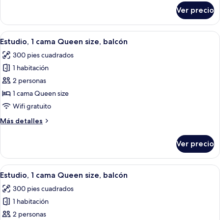
size,
sobre
Ver precio
Estudio,
balcón
1
cama
Abrir
Habitación de hotel con una cama gra
5
Queen
Estudio, 1 cama Queen size, balcón
todas
size,
300 pies cuadrados
balcón
las
1 habitación
fotos
de
2 personas
Estudio,
1 cama Queen size
1
Wifi gratuito
cama
Más
Más detalles
Queen
detalles
size,
sobre
Ver precio
Estudio,
balcón
1
cama
Abrir
Habitación de hotel con una cama gra
5
Queen
Estudio, 1 cama Queen size, balcón
todas
size,
300 pies cuadrados
balcón
las
1 habitación
fotos
de
2 personas