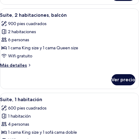
1
discapacitadas
habitación,
Abrir
Habitación de hotel con sofá, sillón, m
(Roll-
9
con
Suite, 2 habitaciones, balcón
todas
acceso
In
900 pies cuadrados
para
las
Shower)
personas
2 habitaciones
fotos
discapacitadas
de
6 personas
(Roll-
Suite,
In
1 cama King size y 1 cama Queen size
Shower)
2
Wifi gratuito
habitaciones,
Más
Más detalles
balcón
detalles
sobre
Ver precio
Suite,
2
habitaciones,
Abrir
Habitación de hotel con sofá, sillón, m
6
balcón
Suite, 1 habitación
todas
600 pies cuadrados
las
1 habitación
fotos
de
4 personas
Suite,
1 cama King size y 1 sofá cama doble
1