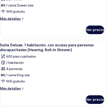
1
las
Balcony
King,
1 cama Queen size
fotos
Balcony
de
Wifi gratuito
STUDIO
Más
Más detalles
1
detalles
sobre
QUEEN
Ver precio
STUDIO
WITH
1
BALCONY
QUEEN
Abrir
Habitación de hotel con una cama grand
6
WITH
Suite Deluxe, 1 habitación, con acceso para personas
todas
BALCONY
discapacitadas (Hearing, Roll-In Shower)
las
600 pies cuadrados
fotos
1 habitación
de
4 personas
Suite
Deluxe,
1 cama King size
1
Wifi gratuito
habitación,
Más
Más detalles
con
detalles
acceso
sobre
Ver precio
Suite
para
Deluxe,