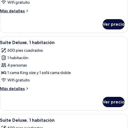
Deluxe,
Wifi gratuito
2
Más
Más detalles
habitaciones,
detalles
balcón
sobre
Ver precio
Suite
Deluxe,
2
Abrir
Habitación de hotel con una cama grand
6
habitaciones,
Suite Deluxe, 1 habitación
todas
balcón
600 pies cuadrados
las
1 habitación
fotos
de
4 personas
Suite
1 cama King size y 1 sofá cama doble
Deluxe,
Wifi gratuito
1
Más
Más detalles
habitación
detalles
sobre
Ver precio
Suite
Deluxe,
1
Abrir
Habitación de hotel con una cama grand
6
habitación
Suite Deluxe, 1 habitación
todas