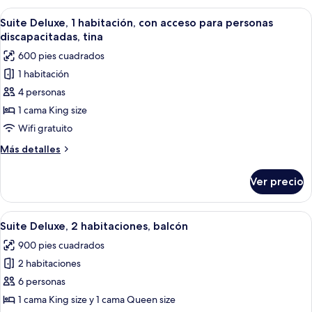
personas
1
Abrir
Habitación de hotel con una cama grand
discapacitadas
6
habitación,
Suite Deluxe, 1 habitación, con acceso para personas
todas
con
(Hearing,
discapacitadas, tina
acceso
las
Roll-
600 pies cuadrados
para
fotos
In
personas
1 habitación
de
Shower)
discapacitadas
4 personas
Suite
(Hearing,
Roll-
Deluxe,
1 cama King size
In
1
Wifi gratuito
Shower)
habitación,
Más
Más detalles
con
detalles
acceso
sobre
Ver precio
Suite
para
Deluxe,
personas
1
Abrir
Habitación de hotel con una cama grand
discapacitadas,
9
habitación,
Suite Deluxe, 2 habitaciones, balcón
todas
con
tina
900 pies cuadrados
acceso
las
para
2 habitaciones
fotos
personas
de
6 personas
discapacitadas,
Suite
tina
1 cama King size y 1 cama Queen size