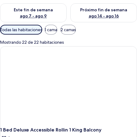
Consulta la disponibilidad para este fin de semana ago 7 - ag
Consulta la disponibilidad par
Este fin de semana
Próximo fin de semana
ago 7 - ago 9
ago 14 - ago 16
Filtros
Todas las habitaciones
1 cama
2 camas
disponibles
para
Mostrando 22 de 22 habitaciones
las
habitaciones
1 Bed Deluxe Accessible Rollin 1 King Balcony