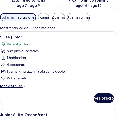
Este fin de semana
Próximo fin de semana
ago 7 - ago 9
ago 14 - ago 16
Filtros
Todas las habitaciones
1 cama
2 camas
3 camas o más
disponibles
para
Mostrando 20 de 20 habitaciones
las
Abrir
Una habitación de hotel moderna con 
8
Suite junior
habitaciones
todas
Vista al jardín
las
538 pies cuadrados
fotos
de
1 habitación
Suite
4 personas
junior
1 cama King size y 1 sofá cama doble
Wifi gratuito
Más
Más detalles
detalles
sobre
Ver precio
Suite
junior
Abrir
Un dormitorio amplio con una cama gra
8
Junior Suite Oceanfront