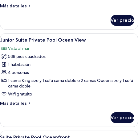
Más
Más detalles
detalles
sobre
Ver precio
Suite
Abrir
Habitación de hotel moderna con una c
5
Junior Suite Private Pool Ocean View
todas
Vista al mar
las
538 pies cuadrados
fotos
de
1 habitación
Junior
4 personas
Suite
1 cama King size y 1 sofá cama doble o 2 camas Queen size y 1 sofá
Private
cama doble
Pool
Wifi gratuito
Ocean
Más
Más detalles
View
detalles
sobre
Ver precio
Junior
Suite
Private
Abrir
Zona de piscina con pérgola, mobiliario
11
Pool
Suite Private Pool Oceanfront