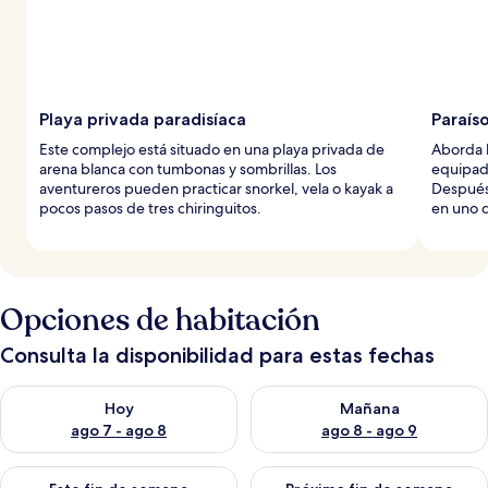
Playa privada paradisíaca
Paraíso
Este complejo está situado en una playa privada de
Aborda l
arena blanca con tumbonas y sombrillas. Los
equipada
aventureros pueden practicar snorkel, vela o kayak a
Después,
pocos pasos de tres chiringuitos.
en uno d
Opciones de habitación
Consulta la disponibilidad para estas fechas
Consulta la disponibilidad para hoy ago 7 - ago 8
Consulta la disponibilidad pa
Hoy
Mañana
ago 7 - ago 8
ago 8 - ago 9
Consulta la disponibilidad para este fin de semana ago 7 - ag
Consulta la disponibilidad par