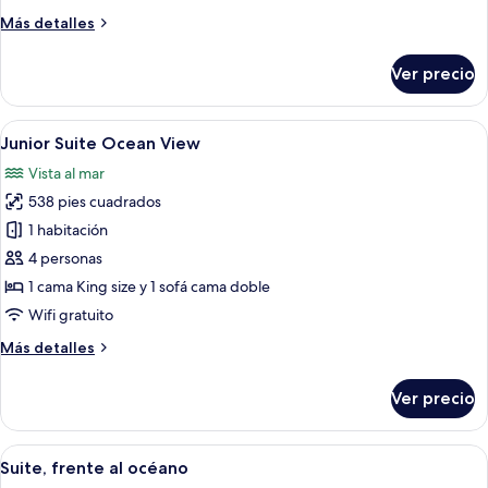
junto
Más
Más detalles
a
detalles
la
sobre
Ver precio
Suite
alberca
junior,
junto
Abrir
Habitación de hotel con una cama grand
5
a
Junior Suite Ocean View
todas
la
Vista al mar
alberca
las
538 pies cuadrados
fotos
de
1 habitación
Junior
4 personas
Suite
1 cama King size y 1 sofá cama doble
Ocean
Wifi gratuito
View
Más
Más detalles
detalles
sobre
Ver precio
Junior
Suite
Ocean
Abrir
Habitación de hotel moderna con una ca
9
View
Suite, frente al océano
todas