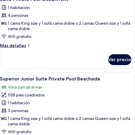
todas
Ocean
1 habitación
View
las
4 personas
fotos
de
1 cama King size y 1 sofá cama doble o 2 camas Queen size y 1 sofá
cama doble
Suite
Wifi gratuito
Private
Pool
Más
Más detalles
Oceanfront
detalles
sobre
Ver precio
Suite
Private
Pool
Abrir
Zona junto a la piscina con mobiliari
9
Oceanfront
Superior Junior Suite Private Pool Beachside
todas
Vista parcial al mar
las
538 pies cuadrados
fotos
de
1 habitación
Superior
3 personas
Junior
1 cama King size y 1 sofá cama doble o 2 camas Queen size y 1 sofá
Suite
cama doble
Private
Wifi gratuito