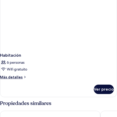
Habitación
6 personas
Wifi gratuito
Más
Más detalles
detalles
sobre
Ver precio
Habitación
Propiedades similares
Grand Palladium Lady Hamilton Resort & Spa All Inclusive
Ocean Cor