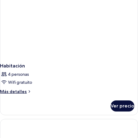
Habitación
4 personas
Wifi gratuito
Más
Más detalles
detalles
sobre
Ver precio
Habitación