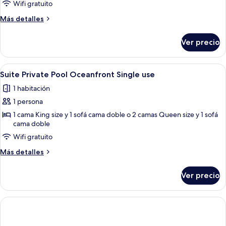
Wifi gratuito
Suite
Private
Más
Más detalles
Pool
detalles
sobre
Ocean
Ver precio
Junior
View
Suite
Single
Private
Abrir
Zona de piscina con pérgola, mobiliario
11
Pool
use
Suite Private Pool Oceanfront Single use
todas
Ocean
1 habitación
View
las
Single
1 persona
fotos
use
de
1 cama King size y 1 sofá cama doble o 2 camas Queen size y 1 sofá
cama doble
Suite
Wifi gratuito
Private
Pool
Más
Más detalles
Oceanfront
detalles
sobre
Single
Ver precio
Suite
use
Private
Pool
Oceanfront
Single
use