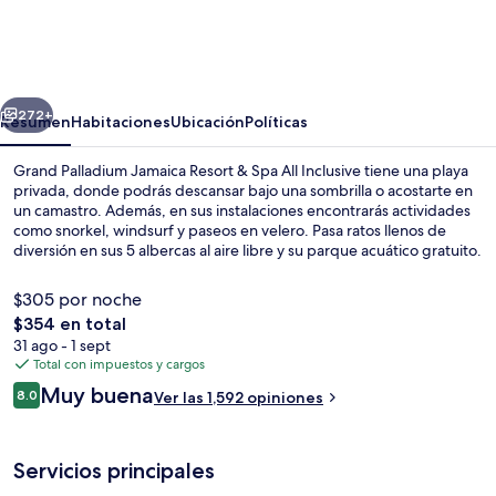
Palladium
Jamaica
Resort
erior
Siguiente
&
272+
Resumen
Habitaciones
Ubicación
Políticas
Spa
Grand Palladium Jamaica Resort & Spa All Inclusive tiene una playa
All
privada, donde podrás descansar bajo una sombrilla o acostarte en
un camastro. Además, en sus instalaciones encontrarás actividades
Inclusive
como snorkel, windsurf y paseos en velero. Pasa ratos llenos de
diversión en sus 5 albercas al aire libre y su parque acuático gratuito.
Si quieres darte un lujo y consentirte, disfruta un masaje de tejido
profundo, un tratamiento facial o una sesión de manicure y
$305 por noche
pedicure. Uno de sus 10 restaurantes es Mo Bay, que sirve cocina
El
$354 en total
internacional y está abierto para el desayuno, la comida y la cena.
precio
31 ago - 1 sept
Otros servicios y amenidades a destacar de este resort de lujo son
Vista aérea
total
Total con impuestos y cargos
sus 3 bares en la playa, su club nocturno y su club infantil gratis. La
es
alberca y el personal amable reciben muy buenas calificaciones de
Opiniones
Muy buena
8.0
Ver las 1,592 opiniones
de
8.0 de 10,
otros visitantes.
$354
Servicios principales