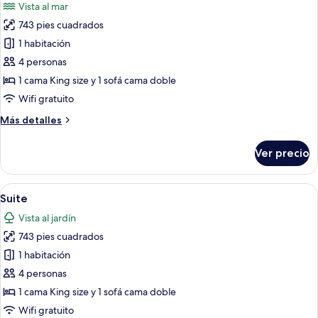
Vista al mar
las
743 pies cuadrados
fotos
de
1 habitación
Suite,
4 personas
frente
1 cama King size y 1 sofá cama doble
al
Wifi gratuito
océano
Más
Más detalles
detalles
sobre
Ver precio
Suite,
frente
al
Abrir
Habitación de hotel moderna con una c
8
océano
Suite
todas
Vista al jardín
las
743 pies cuadrados
fotos
de
1 habitación
Suite
4 personas
1 cama King size y 1 sofá cama doble
Wifi gratuito