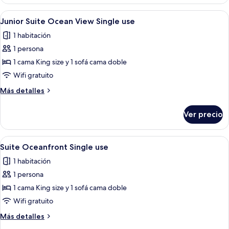
Suite
Poolside
Abrir
Una sala de estar moderna con un sofá, 
5
Single
Junior Suite Ocean View Single use
todas
Use
1 habitación
las
1 persona
fotos
de
1 cama King size y 1 sofá cama doble
Junior
Wifi gratuito
Suite
Más
Más detalles
Ocean
detalles
View
sobre
Ver precio
Junior
Single
Suite
use
Ocean
Abrir
Un balcón con dos sillones de madera
7
View
Suite Oceanfront Single use
todas
Single
1 habitación
use
las
1 persona
fotos
de
1 cama King size y 1 sofá cama doble
Suite
Wifi gratuito
Oceanfront
Más
Más detalles
Single
detalles