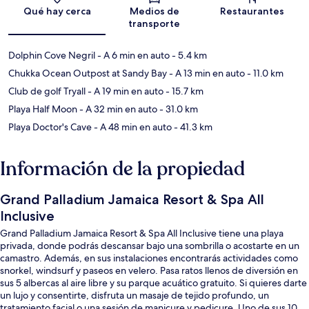
Sección del mapa
Qué hay cerca
Medios de
Restaurantes
transporte
Dolphin Cove Negril
- A 6 min en auto
- 5.4 km
Chukka Ocean Outpost at Sandy Bay
- A 13 min en auto
- 11.0 km
Club de golf Tryall
- A 19 min en auto
- 15.7 km
Playa Half Moon
- A 32 min en auto
- 31.0 km
Playa Doctor's Cave
- A 48 min en auto
- 41.3 km
Información de la propiedad
Grand Palladium Jamaica Resort & Spa All
Inclusive
Grand Palladium Jamaica Resort & Spa All Inclusive tiene una playa
privada, donde podrás descansar bajo una sombrilla o acostarte en un
camastro. Además, en sus instalaciones encontrarás actividades como
snorkel, windsurf y paseos en velero. Pasa ratos llenos de diversión en
sus 5 albercas al aire libre y su parque acuático gratuito. Si quieres darte
un lujo y consentirte, disfruta un masaje de tejido profundo, un
tratamiento facial o una sesión de manicure y pedicure. Uno de sus 10