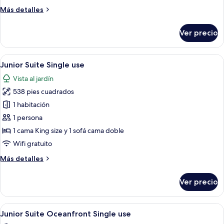
Pool
Más
Más detalles
Beachside
detalles
sobre
Ver precio
Superior
Junior
Suite
Abrir
Habitación de hotel con cama, dos sof
8
Private
Junior Suite Single use
todas
Pool
Vista al jardín
Beachside
las
538 pies cuadrados
fotos
de
1 habitación
Junior
1 persona
Suite
1 cama King size y 1 sofá cama doble
Single
Wifi gratuito
use
Más
Más detalles
detalles
sobre
Ver precio
Junior
Suite
Single
Abrir
Un dormitorio amplio con una cama gra
7
use
Junior Suite Oceanfront Single use
todas