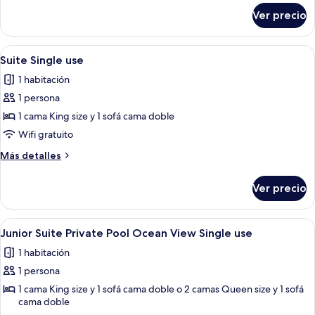
use
sobre
Ver precio
Suite
Oceanfront
Single
Abrir
Habitación de hotel moderna con una c
7
use
Suite Single use
todas
1 habitación
las
1 persona
fotos
de
1 cama King size y 1 sofá cama doble
Suite
Wifi gratuito
Single
Más
Más detalles
use
detalles
sobre
Ver precio
Suite
Single
use
Abrir
Zona de piscina con vista al océano, 
5
Junior Suite Private Pool Ocean View Single use
todas
1 habitación
las
1 persona
fotos
de
1 cama King size y 1 sofá cama doble o 2 camas Queen size y 1 sofá
cama doble
Junior