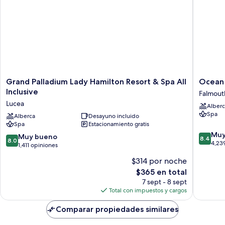
Grand
Ocean
Grand Palladium Lady Hamilton Resort & Spa All
Ocean C
Palladium
Coral
Inclusive
Falmout
Lady
Spring
Lucea
Alberc
Hamilton
-
Spa
Resort
Alberca
Desayuno incluido
All
Spa
Estacionamiento gratis
&
Inclusiv
8.4
Spa
Falmout
Muy
8.0
Muy bueno
8.4
8.0
de
All
4,23
de
1,411 opiniones
10,
Inclusive
10,
$314 por noche
Muy
Lucea
Muy
bueno,
El
$365 en total
bueno,
4,239
precio
1,411
7 sept - 8 sept
opinion
actual
opiniones
Total con impuestos y cargos
es
de
Comparar propiedades similares
$365