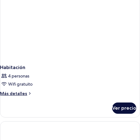
Habitación
4 personas
Wifi gratuito
Más
Más detalles
detalles
sobre
Ver precio
Habitación