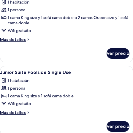
1 habitación
las
1 persona
fotos
de
1 cama King size y 1 sofá cama doble o 2 camas Queen size y 1 sofá
cama doble
Junior
Wifi gratuito
Suite
Oceanfront
Más
Más detalles
Single
detalles
sobre
use
Ver precio
Junior
Suite
Oceanfront
Abrir
Habitación de hotel con una cama grand
6
Single
Junior Suite Poolside Single Use
todas
use
1 habitación
las
1 persona
fotos
de
1 cama King size y 1 sofá cama doble
Junior
Wifi gratuito
Suite
Más
Más detalles
Poolside
detalles
Single
sobre
Ver precio
Junior
Use