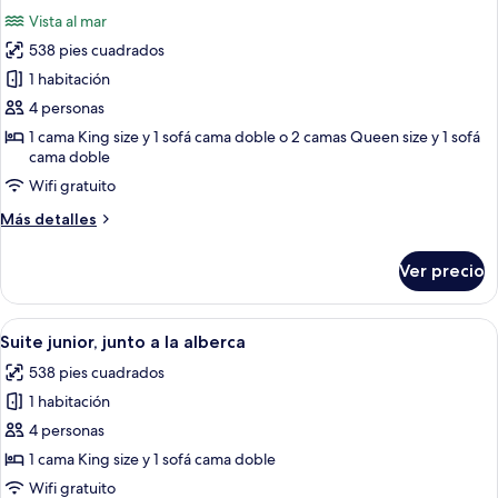
todas
Vista al mar
las
538 pies cuadrados
fotos
de
1 habitación
Junior
4 personas
Suite
1 cama King size y 1 sofá cama doble o 2 camas Queen size y 1 sofá
Oceanfront
cama doble
Wifi gratuito
Más
Más detalles
detalles
sobre
Ver precio
Junior
Suite
Oceanfront
Abrir
Habitación de hotel con una cama grand
6
Suite junior, junto a la alberca
todas
538 pies cuadrados
las
1 habitación
fotos
de
4 personas
Suite
1 cama King size y 1 sofá cama doble
junior,
Wifi gratuito