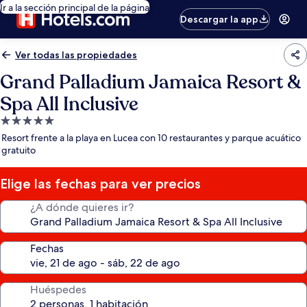
Ir a la sección principal de la página
Descargar la app
Ver todas las propiedades
Grand Palladium Jamaica Resort &
Spa All Inclusive
Propiedad
de
Resort frente a la playa en Lucea con 10 restaurantes y parque acuático
5.0
gratuito
estrellas
Elige las fechas para ver precios
¿A dónde quieres ir?
Fechas
Huéspedes