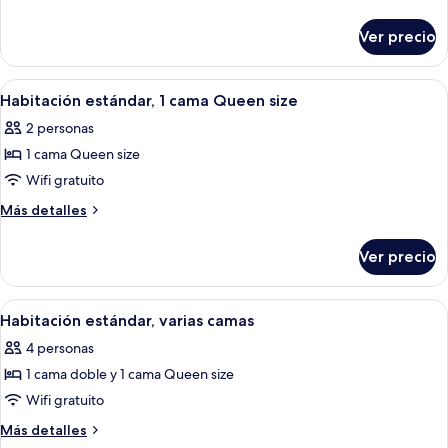
estándar,
detalles
sobre
varias
Ver precio
Habitación
camas
estándar,
varias
Abrir
Una habitación de hotel con cama, mes
2
camas
Habitación estándar, 1 cama Queen size
todas
2 personas
las
1 cama Queen size
fotos
de
Wifi gratuito
Habitación
Más
Más detalles
estándar,
detalles
sobre
1
Ver precio
Habitación
cama
estándar,
Queen
1
Abrir
Una habitación de hotel con cama, sof
2
size
cama
Habitación estándar, varias camas
todas
Queen
4 personas
size
las
1 cama doble y 1 cama Queen size
fotos
de
Wifi gratuito
Habitación
Más
Más detalles
estándar,
detalles