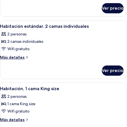
sobre
varias
Ver precio
Habitación
camas
estándar,
varias
Abrir
Habitación de hotel con dos camas, una
2
camas
Habitación estándar, 2 camas individuales
todas
2 personas
las
2 camas individuales
fotos
de
Wifi gratuito
Habitación
Más
Más detalles
estándar,
detalles
sobre
2
Ver precio
Habitación
camas
estándar,
individuales
2
Abrir
Habitación de hotel con una cama gra
2
camas
Habitación, 1 cama King size
todas
individuales
2 personas
las
1 cama King size
fotos
de
Wifi gratuito
Habitación,
Más
Más detalles
1
detalles