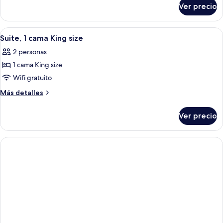
sobre
camas
Ver precio
Suite,
varias
camas
Abrir
Un dormitorio amplio con una cama gran
2
Suite, 1 cama King size
todas
2 personas
las
1 cama King size
fotos
de
Wifi gratuito
Suite,
Más
Más detalles
1
detalles
sobre
cama
Ver precio
Suite,
King
1
size
cama
King
size