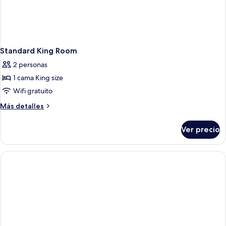
Standard King Room
2 personas
1 cama King size
Wifi gratuito
Más
Más detalles
detalles
sobre
Ver precio
Standard
King
Room