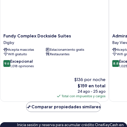
Fundy
Admiral
Fundy Complex Dockside Suites
Admira
Complex
Digby
Digby
Bay Vie
Dockside
Inn
Acepta mascotas
Estacionamiento gratis
Acept
Suites
Bay
Wifi gratuito
Restaurantes
Wifi g
Digby
View
9.6
8.8
Excepcional
Exc
9.6
8.8
de
de
1,018 opiniones
1,02
10,
10,
Excepcional,
Excelent
$136 por noche
1,018
1,025
El
$159 en total
opiniones
opinion
precio
24 ago - 25 ago
actual
Total con impuestos y cargos
es
de
Comparar propiedades similares
$159
Inicia sesión y reserva para acumular crédito OneKeyCash en