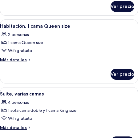
sobre
cama
Ver precio
Habitación,
King
1
size
cama
Abrir
Habitación de hotel con una cama gran
2
King
Habitación, 1 cama Queen size
todas
size
2 personas
las
1 cama Queen size
fotos
de
Wifi gratuito
Habitación,
Más
Más detalles
1
detalles
sobre
cama
Ver precio
Habitación,
Queen
1
size
cama
Abrir
Una habitación de hotel con una cama,
2
Queen
Suite, varias camas
todas
size
4 personas
las
1 sofá cama doble y 1 cama King size
fotos
de
Wifi gratuito
Suite,
Más
Más detalles
varias
detalles