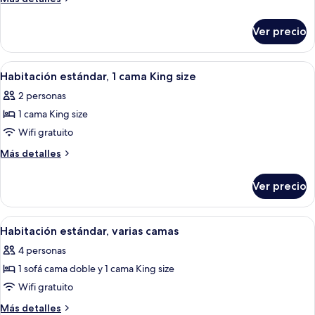
de
detalles
sobre
campo,
Ver precio
Casa
3
de
habitaciones
campo,
Abrir
Habitación de hotel con una cama gra
2
3
Habitación estándar, 1 cama King size
todas
habitaciones
2 personas
las
1 cama King size
fotos
de
Wifi gratuito
Habitación
Más
Más detalles
estándar,
detalles
sobre
1
Ver precio
Habitación
cama
estándar,
King
1
Abrir
Una habitación de hotel con cama, sof
3
size
cama
Habitación estándar, varias camas
todas
King
4 personas
size
las
1 sofá cama doble y 1 cama King size
fotos
de
Wifi gratuito
Habitación
Más
Más detalles