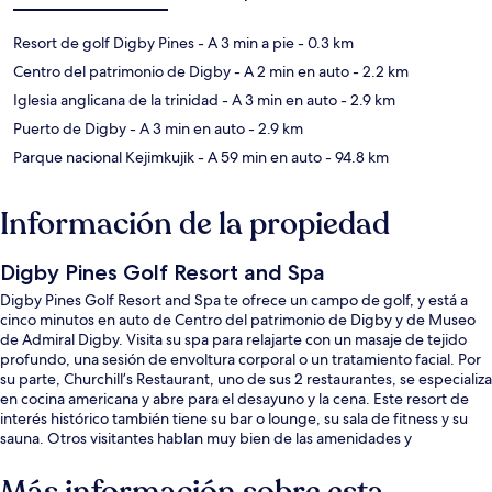
Resort de golf Digby Pines
- A 3 min a pie
- 0.3 km
Centro del patrimonio de Digby
- A 2 min en auto
- 2.2 km
Iglesia anglicana de la trinidad
- A 3 min en auto
- 2.9 km
Puerto de Digby
- A 3 min en auto
- 2.9 km
Parque nacional Kejimkujik
- A 59 min en auto
- 94.8 km
Información de la propiedad
Digby Pines Golf Resort and Spa
Digby Pines Golf Resort and Spa te ofrece un campo de golf, y está a
cinco minutos en auto de Centro del patrimonio de Digby y de Museo
de Admiral Digby. Visita su spa para relajarte con un masaje de tejido
profundo, una sesión de envoltura corporal o un tratamiento facial. Por
su parte, Churchill’s Restaurant, uno de sus 2 restaurantes, se especializa
en cocina americana y abre para el desayuno y la cena. Este resort de
interés histórico también tiene su bar o lounge, su sala de fitness y su
sauna. Otros visitantes hablan muy bien de las amenidades y
características como la alberca y el personal amable.