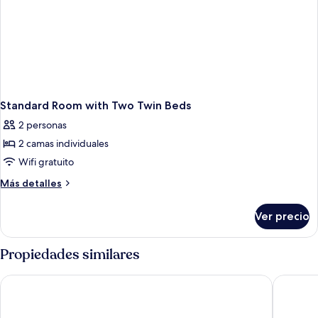
Standard Room with Two Twin Beds
2 personas
2 camas individuales
Wifi gratuito
Más
Más detalles
detalles
sobre
Ver precio
Standard
Room
with
Propiedades similares
Two
Twin
Fundy Complex Dockside Suites
Admiral 
Beds