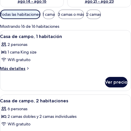
ago 14 - ago 16
ago 21 - ago 23
Filtros
Todas las habitaciones
1 cama
3 camas o más
2 camas
disponibles
para
Mostrando 16 de 16 habitaciones
las
Abrir
Una habitación de hotel con una cama 
2
Casa de campo, 1 habitación
habitaciones
todas
2 personas
las
1 cama King size
fotos
de
Wifi gratuito
Casa
Más
Más detalles
de
detalles
sobre
campo,
Ver precio
Casa
1
de
habitación
campo,
Abrir
Habitación de hotel con dos camas, un t
2
1
Casa de campo, 2 habitaciones
todas
habitación
6 personas
las
2 camas dobles y 2 camas individuales
fotos
de
Wifi gratuito