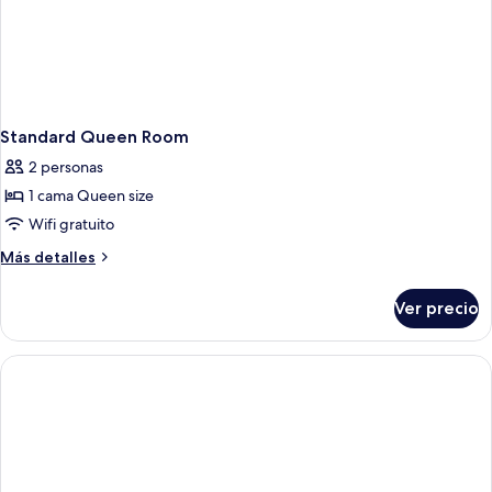
Standard Queen Room
2 personas
1 cama Queen size
Wifi gratuito
Más
Más detalles
detalles
sobre
Ver precio
Standard
Queen
Room