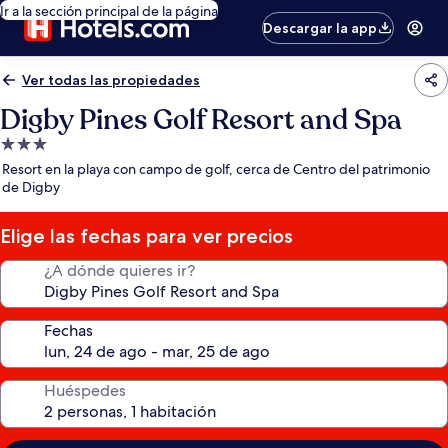
Ir a la sección principal de la página
Descargar la app
Ver todas las propiedades
Digby Pines Golf Resort and Spa
Propiedad
de
Resort en la playa con campo de golf, cerca de Centro del patrimonio
3.0
de Digby
estrellas
Elige las fechas para ver precios
¿A dónde quieres ir?
Fechas
Huéspedes