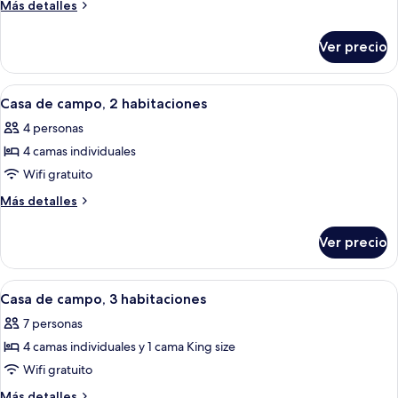
Casa
Más
Más detalles
de
detalles
sobre
campo,
Ver precio
Casa
2
de
habitaciones
campo,
Abrir
Habitación de hotel con dos camas, una
3
2
Casa de campo, 2 habitaciones
todas
habitaciones
4 personas
las
4 camas individuales
fotos
de
Wifi gratuito
Casa
Más
Más detalles
de
detalles
sobre
campo,
Ver precio
Casa
2
de
habitaciones
campo,
Abrir
Una sala de estar con chimenea de pie
2
2
Casa de campo, 3 habitaciones
todas
habitaciones
7 personas
las
4 camas individuales y 1 cama King size
fotos
de
Wifi gratuito
Casa
Más
Más detalles