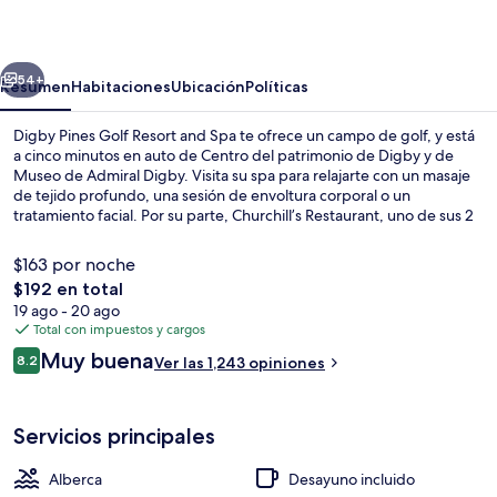
Golf
Resort
erior
Siguiente
and
54+
Resumen
Habitaciones
Ubicación
Políticas
Spa
Digby Pines Golf Resort and Spa te ofrece un campo de golf, y está
a cinco minutos en auto de Centro del patrimonio de Digby y de
Museo de Admiral Digby. Visita su spa para relajarte con un masaje
de tejido profundo, una sesión de envoltura corporal o un
tratamiento facial. Por su parte, Churchill’s Restaurant, uno de sus 2
restaurantes, se especializa en cocina americana y abre para el
desayuno y la cena. Este resort de interés histórico también tiene su
$163 por noche
bar o lounge, su sala de fitness y su sauna. Otros visitantes hablan
El
$192 en total
muy bien de las amenidades y características como la alberca y el
precio
19 ago - 20 ago
personal amable.
Vista frontal de la propiedad
total
Total con impuestos y cargos
es
Opiniones
Muy buena
8.2
Ver las 1,243 opiniones
de
8.2 de 10,
$192
Servicios principales
Alberca
Desayuno incluido