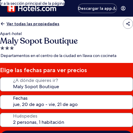
Ir a la sección principal de la página
Descargar la app
Ver todas las propiedades
Apart-hotel
Maly Sopot Boutique
Propiedad
de
Departamentos en el centro de la ciudad en Ilawa con cocineta
3.0
estrellas
Elige las fechas para ver precios
¿A dónde quieres ir?
Fechas
Huéspedes