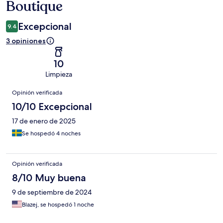
Boutique
Excepcional
9.4
3 opiniones
10
Limpieza
Opiniones
Opinión verificada
10/10 Excepcional
17 de enero de 2025
Se hospedó 4 noches
Opinión verificada
8/10 Muy buena
9 de septiembre de 2024
Blazej, se hospedó 1 noche