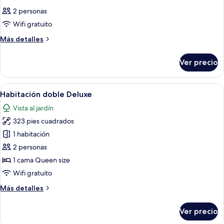
todas
2 personas
las
Wifi gratuito
fotos
de
Más
Más detalles
detalles
Habitación
sobre
Ver precio
Habitación
Abrir
Un dormitorio con cama, escritorio y sil
10
Habitación doble Deluxe
todas
Vista al jardín
las
323 pies cuadrados
fotos
de
1 habitación
Habitación
2 personas
doble
1 cama Queen size
Deluxe
Wifi gratuito
Más
Más detalles
detalles
sobre
Ver precio
Habitación
doble