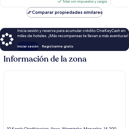
actual
Total con impuestos y cargos
es
de
Comparar propiedades similares
$120
Inicia sesión y reserva para acumular crédito OneKeyCash en
miles de hoteles. ¡Más recompensas te llevan a más aventuras!
Iniciar sesión
Registrarme gratis
Información de la zona
10 Karola Chodkiewicza, Ilawa, Warminsko-Mazurskie, 14-200