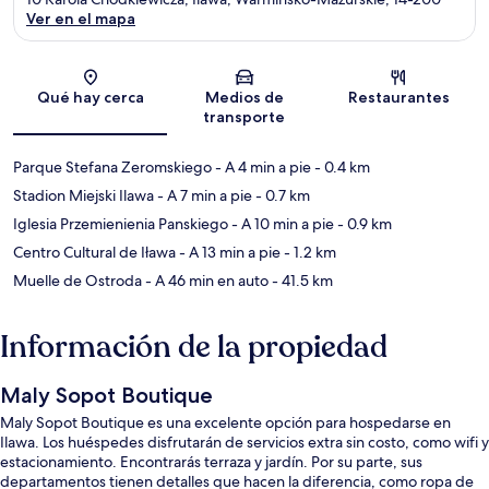
Ver en el mapa
Sección del mapa
Qué hay cerca
Medios de
Restaurantes
transporte
Parque Stefana Zeromskiego
- A 4 min a pie
- 0.4 km
Stadion Miejski Ilawa
- A 7 min a pie
- 0.7 km
Iglesia Przemienienia Panskiego
- A 10 min a pie
- 0.9 km
Centro Cultural de Iława
- A 13 min a pie
- 1.2 km
Muelle de Ostroda
- A 46 min en auto
- 41.5 km
Información de la propiedad
Maly Sopot Boutique
Maly Sopot Boutique es una excelente opción para hospedarse en
Ilawa. Los huéspedes disfrutarán de servicios extra sin costo, como wifi y
estacionamiento. Encontrarás terraza y jardín. Por su parte, sus
departamentos tienen detalles que hacen la diferencia, como ropa de