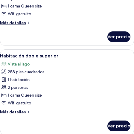
doble
1 cama Queen size
superior
Wifi gratuito
Más
Más detalles
detalles
sobre
Ver precio
Habitación
doble
superior
Abrir
Una cama bien hecha con cabecera cap
8
Habitación doble superior
todas
Vista al lago
las
258 pies cuadrados
fotos
de
1 habitación
Habitación
2 personas
doble
1 cama Queen size
superior
Wifi gratuito
Más
Más detalles
detalles
sobre
Ver precio
Habitación
doble