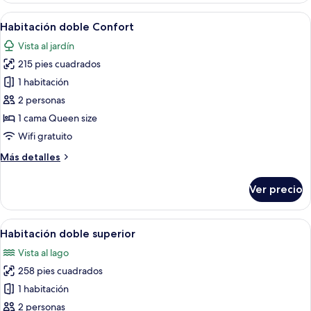
Deluxe
Abrir
Una cama bien hecha con almohadas b
6
Habitación doble Confort
todas
Vista al jardín
las
215 pies cuadrados
fotos
de
1 habitación
Habitación
2 personas
doble
1 cama Queen size
Confort
Wifi gratuito
Más
Más detalles
detalles
sobre
Ver precio
Habitación
doble
Confort
Abrir
Habitación de hotel con un ventanal g
11
Habitación doble superior
todas
Vista al lago
las
258 pies cuadrados
fotos
de
1 habitación
Habitación
2 personas