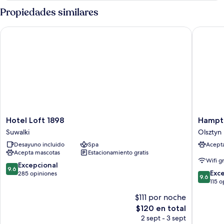
superior
Propiedades similares
Hotel Loft 1898
Hampton 
Hotel
Hampto
Hotel Loft 1898
Hampto
Loft
by
Suwalki
Olsztyn
1898
Hilton
Desayuno incluido
Spa
Acept
Suwalki
Olsztyn
Acepta mascotas
Estacionamiento gratis
Olsztyn
Wifi g
9.6
Excepcional
9.6
9.6
Exc
de
285 opiniones
9.6
de
115 o
10,
10,
Excepcional,
$111 por noche
Excepcio
285
El
$120 en total
115
opiniones
precio
opinion
2 sept - 3 sept