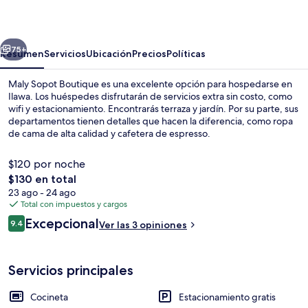
Boutique
erior
Siguiente
75+
Resumen
Servicios
Ubicación
Precios
Políticas
Maly Sopot Boutique es una excelente opción para hospedarse en
Ilawa. Los huéspedes disfrutarán de servicios extra sin costo, como
wifi y estacionamiento. Encontrarás terraza y jardín. Por su parte, sus
departamentos tienen detalles que hacen la diferencia, como ropa
de cama de alta calidad y cafetera de espresso.
$120 por noche
El
$130 en total
precio
23 ago - 24 ago
Estacionamiento gratis
total
Total con impuestos y cargos
es
Opiniones
Excepcional
9.4
Ver las 3 opiniones
de
9.4 de 10,
$130
Servicios principales
Cocineta
Estacionamiento gratis