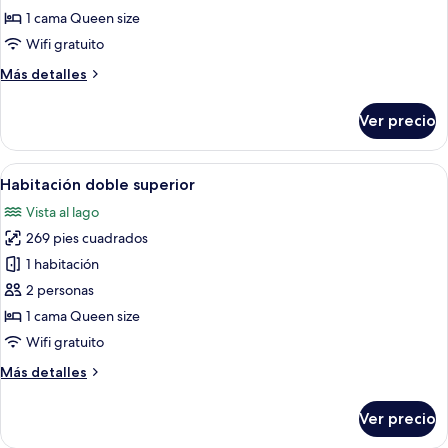
doble
1 cama Queen size
superior
Wifi gratuito
Más
Más detalles
detalles
sobre
Ver precio
Habitación
doble
superior
Abrir
Baño con dos lavamanos, salpicadero 
8
Habitación doble superior
todas
Vista al lago
las
269 pies cuadrados
fotos
de
1 habitación
Habitación
2 personas
doble
1 cama Queen size
superior
Wifi gratuito
Más
Más detalles
detalles
sobre
Ver precio
Habitación
doble