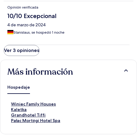
Opinión verificada
10/10 Excepcional
4 de marzo de 2024
Stanislaus, se hospedó 1 noche
Ver 3 opiniones
Más información
Hospedaje
E
Winiec Family Houses
n
E
Kaletka
l
n
E
Grandhotel Tiffi
a
l
n
E
Pałac Mortęgi Hotel Spa
c
a
l
n
e
c
a
l
p
e
c
a