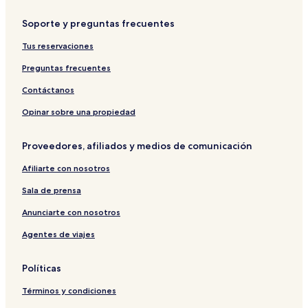
F
k
d
a
a
a
h
c
Soporte y preguntas frecuentes
m
o
M
i
t
o
Tus reservaciones
l
e
r
y
l
t
Preguntas frecuentes
H
T
ę
o
i
g
Contáctanos
u
f
i
s
f
H
Opinar sobre una propiedad
e
i
o
s
t
Proveedores, afiliados y medios de comunicación
e
l
Afiliarte con nosotros
S
p
Sala de prensa
a
Anunciarte con nosotros
Agentes de viajes
Políticas
Términos y condiciones