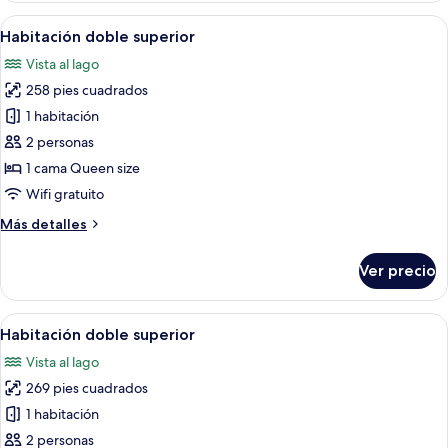
superior
Abrir
Una cama bien hecha con un cabecero g
9
Habitación doble superior
todas
Vista al lago
las
258 pies cuadrados
fotos
de
1 habitación
Habitación
2 personas
doble
1 cama Queen size
superior
Wifi gratuito
Más
Más detalles
detalles
sobre
Ver precio
Habitación
doble
superior
Abrir
Una cama impecable con sábanas blanca
6
Habitación doble superior
todas
Vista al lago
las
269 pies cuadrados
fotos
de
1 habitación
Habitación
2 personas