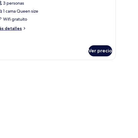
3 personas
otos
e
1 cama Queen size
abitación
Wifi gratuito
oble
ás
s detalles
omántica
talles
bre
bitación
ble
Ver precio
mántica