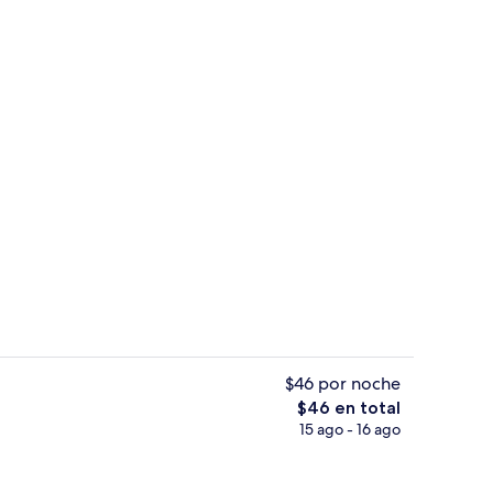
Escritorio, espacio para trabajar con la
$46 por noche
El
$46 en total
precio
15 ago - 16 ago
de estar
Baño
total
es
de