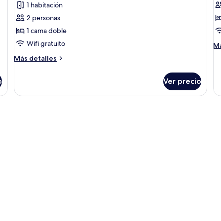
1 habitación
fotos
f
de
d
2 personas
Habitación
H
1 cama doble
individual
d
Wifi gratuito
M
Má
estándar
r
de
Más
Más detalles
so
detalles
Ha
sobre
do
o
Ver precio
Habitación
ro
individual
estándar