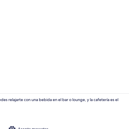
Baño
des relajarte con una bebida en el bar o lounge, y la cafetería es el
Área de sala 
Acepta mascotas