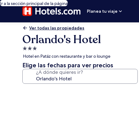
Ir a la sección principal de la página
Planea tu viaje
Ver todas las propiedades
Orlando's Hotel
Propiedad
de
Hotel en Patáz con restaurante y bar o lounge
3.0
Elige las fechas para ver precios
estrellas
¿A dónde quieres ir?
Galería
de
fotos
de
Orlando's
Hotel