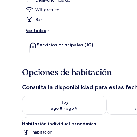
Wifi gratuito
Vista frontal
Bar
Ver todos
Servicios principales
(10)
Opciones de habitación
Consulta la disponibilidad para estas fec
Consulta la disponibilidad para hoy ago 8 - ago 9
Consulta la d
Hoy
ago 8 - ago 9
a
Abrir
Una cama bien hecha con cabec
1
Habitación individual económica
todas
1 habitación
las