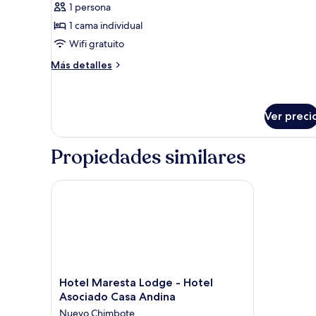
1 persona
fotos
de
1 cama individual
Habitación
Wifi gratuito
individual
Más
Más detalles
económica
detalles
sobre
Habitación
individual
Ver preci
económica
Propiedades similares
Hotel Maresta Lodge - Hotel Asociado Casa Andina
Hotel
Hotel Maresta Lodge - Hotel
Maresta
Asociado Casa Andina
Lodge
Nuevo Chimbote