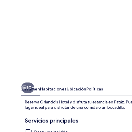
10+
Resumen
Habitaciones
Ubicación
Políticas
Reserva Orlando's Hotel y disfruta tu estancia en Patáz. Pue
lugar ideal para disfrutar de una comida o un bocadillo.
Servicios principales
Desayuno incluido