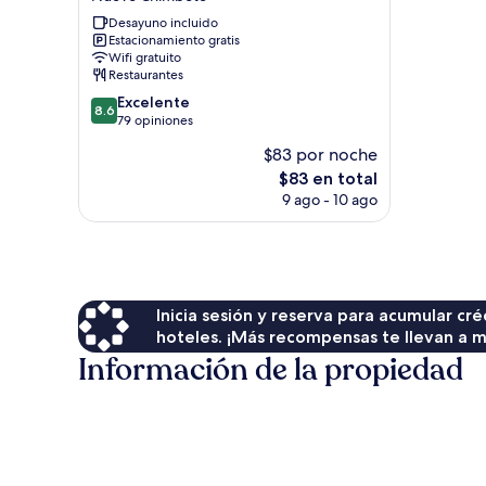
-
Hotel
Desayuno incluido
Estacionamiento gratis
Asociado
Wifi gratuito
Casa
Restaurantes
Andina
8.6
Nuevo
Excelente
8.6
de
Chimbote
79 opiniones
10,
$83 por noche
Excelente,
El
$83 en total
79
precio
opiniones
9 ago - 10 ago
actual
es
de
$83
Inicia sesión y reserva para acumular c
hoteles. ¡Más recompensas te llevan a m
Información de la propiedad