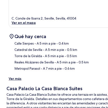
C. Conde de Ibarra 2, Seville, Sevilla, 41004
Ver en el mapa
Qué hay cerca
Calle Sierpes
- A 5 min a pie
- 0.4 km
Catedral de Sevilla
- A 5 min a pie
- 0.5 km
Sec
Torre de la Giralda
- A 5 min a pie
- 0.5 km
Reales Alcázares de Sevilla
- A 5 min a pie
- 0.5 km
Metropol Parasol
- A 7 min a pie
- 0.6 km
Ver más
Casa Palacio La Casa Blanca Suites
Casa Palacio La Casa Blanca Suites te ofrece una terraza en la azotea,
Torre de la Giralda. Detalles en sus departamentos como cafetera 
la diferencia. A otros visitantes les encantan las amenidades y caract
propiedad está a una corta distancia a pie de algunas opciones de t