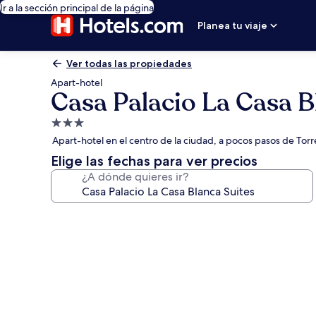
Ir a la sección principal de la página
Planea tu viaje
Ver todas las propiedades
Apart-hotel
Casa Palacio La Casa B
Propiedad
de
Apart-hotel en el centro de la ciudad, a pocos pasos de Torr
3.0
Elige las fechas para ver precios
estrellas
¿A dónde quieres ir?
Galería
de
fotos
de
Casa