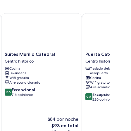
Suites Murillo Catedral
Puerta Catedral Suites
Suites
Puerta
Suites Murillo Catedral
Puerta Catedral Suit
Murillo
Catedral
Centro histórico
Centro histórico
Catedral
Suites
Cocina
Traslado del/al
Centro
Centro
Lavandería
aeropuerto
histórico
histórico
Wifi gratuito
Cocina
Aire acondicionado
Wifi gratuito
Aire acondicionado
9.6
Excepcional
9.6
9.8
Excepcional
de
716 opiniones
9.8
de
226 opiniones
10,
10,
Excepcional,
Excepcional,
716
226
opiniones
$84 por noche
$
opiniones
El
$93 en total
precio