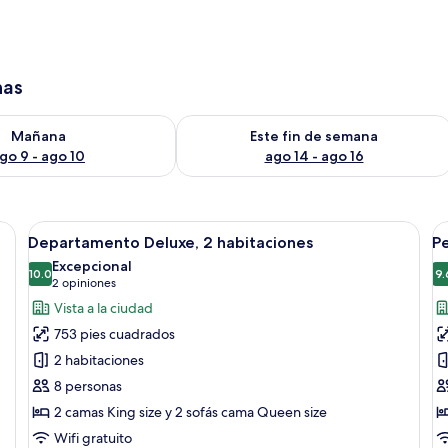
has
isponibilidad para mañana ago 9 - ago 10
Consulta la disponibilidad para este 
Mañana
Este fin de semana
go 9 - ago 10
ago 14 - ago 16
sa redonda, dos sillas, una lámpara colgante, un televisor y una pequeña
Abrir
Una sala de estar moderna con un sofá,
A
19
Departamento Deluxe, 2 habitaciones
P
todas
t
Excepcional
las
10.0
la
9.
10.0 de 10
(2
2 opiniones
fotos
f
opiniones)
Vista a la ciudad
de
d
753 pies cuadrados
Departamento
P
2 habitaciones
Deluxe,
p
8 personas
2
T
2 camas King size y 2 sofás cama Queen size
habitaciones
Wifi gratuito