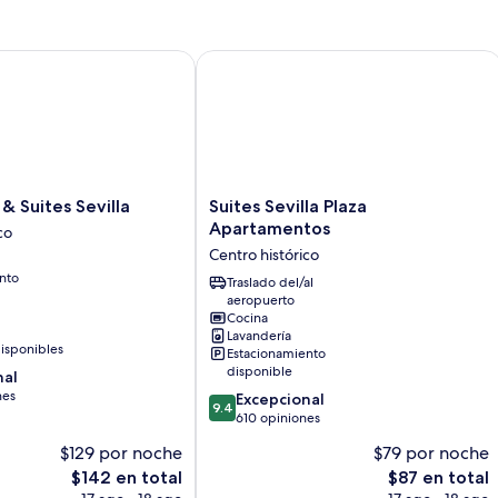
Suites Sevilla
Suites Sevilla Plaza Apartamentos
Suites
& Suites Sevilla
Suites Sevilla Plaza
Sevilla
Apartamentos
co
Plaza
Centro histórico
Apartamentos
nto
Centro
Traslado del/al
aeropuerto
histórico
Cocina
Lavandería
isponibles
Estacionamiento
disponible
nal
nes
9.4
Excepcional
9.4
de
610 opiniones
10,
$129 por noche
$79 por noche
Excepcional,
El
El
$142 en total
$87 en total
610
precio
precio