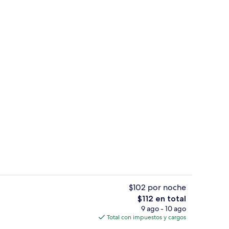
a azotea
Área de sala de estar
$102 por noche
El
$112 en total
precio
9 ago - 10 ago
Área de sala de estar
total
Total con impuestos y cargos
es