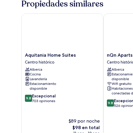
Propiedades similares
habitación
Aquitania Home Suites
nQn Aparts & 
Aquitania
nQn
Aquitania Home Suites
nQn Aparts 
Home
Aparts
Centro histórico
Centro históri
Suites
&
Alberca
Alberca
Centro
Suites
Cocina
Estacionamie
histórico
Sevilla
Lavandería
disponible
Centro
Estacionamiento
Wifi gratuito
histórico
disponible
Habitaciones
conectadas d
9.8
Excepcional
9.8
9.8
Excepcio
de
703 opiniones
9.8
de
526 opinio
10,
10,
Excepcional,
Excepcional,
703
$89 por noche
526
opiniones
El
opiniones
$98 en total
precio