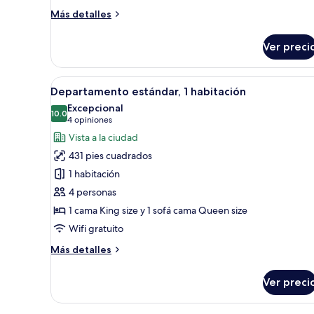
Más
Más detalles
detalles
sobre
Ver preci
Departamento
superior,
1
Abrir
Una cama bien hecha con ropa 
12
habitación
Departamento estándar, 1 habitación
todas
Excepcional
las
10.0
10.0 de 10
(4
4 opiniones
fotos
opiniones)
Vista a la ciudad
de
431 pies cuadrados
Departamento
1 habitación
estándar,
4 personas
1
1 cama King size y 1 sofá cama Queen size
habitación
Wifi gratuito
Más
Más detalles
detalles
sobre
Ver preci
Departamento
estándar,
1