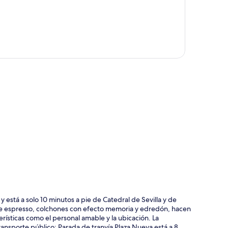
ción del mapa
 y está a solo 10 minutos a pie de Catedral de Sevilla y de
de espresso, colchones con efecto memoria y edredón, hacen
erísticas como el personal amable y la ubicación. La
ransporte público: Parada de tranvía Plaza Nueva está a 8