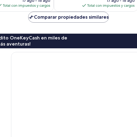
opiniones
17 ago - 18 ago
17 ago - 18 ago
actual
actual
Total con impuestos y cargos
Total con impuestos y cargos
es
es
de
de
Comparar propiedades similares
$142
$87
rédito OneKeyCash en miles de
ás aventuras!