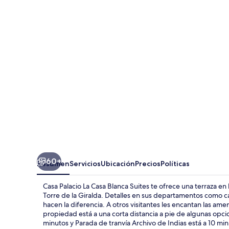
Palacio
La
Casa
Blanca
Suites
60+
Resumen
Servicios
Ubicación
Precios
Políticas
Casa Palacio La Casa Blanca Suites te ofrece una terraza en l
Torre de la Giralda. Detalles en sus departamentos como 
hacen la diferencia. A otros visitantes les encantan las ame
propiedad está a una corta distancia a pie de algunas opci
minutos y Parada de tranvía Archivo de Indias está a 10 min