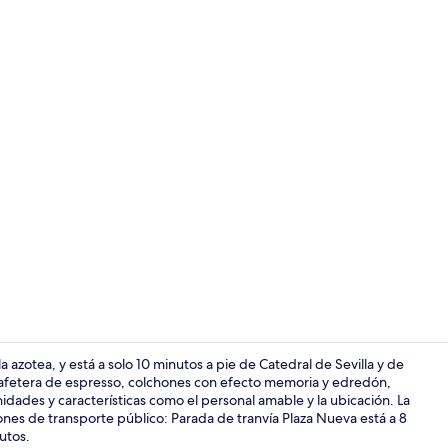
Terraza en l
a azotea, y está a solo 10 minutos a pie de Catedral de Sevilla y de
cafetera de espresso, colchones con efecto memoria y edredón,
nidades y características como el personal amable y la ubicación. La
Escaleras
ones de transporte público: Parada de tranvía Plaza Nueva está a 8
utos.