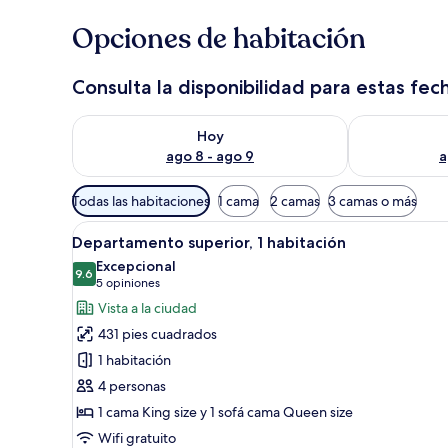
o
s
Opciones de habitación
v
i
Consulta la disponibilidad para estas fec
a
j
Consulta la disponibilidad para hoy ago 8 - ago 9
Consulta la d
e
Hoy
r
ago 8 - ago 9
a
o
s
Filtros
Todas las habitaciones
1 cama
2 camas
3 camas o más
disponibles
Abrir
Un comedor moderno con una me
para
19
Departamento superior, 1 habitación
todas
las
Excepcional
las
9.6
habitaciones
9.6 de 10
(5
5 opiniones
fotos
opiniones)
Vista a la ciudad
de
431 pies cuadrados
Departamento
1 habitación
superior,
4 personas
1
1 cama King size y 1 sofá cama Queen size
habitación
Wifi gratuito