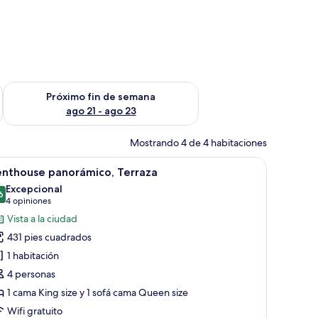
fin de semana ago 14 - ago 16
Consulta la disponibilidad para el próximo fin de semana ago
Próximo fin de semana
ago 21 - ago 23
Mostrando 4 de 4 habitaciones
 mesa con una planta.
 una mesa de comedor y sillas. Se ve una ventana grande con vistas al exteri
brir
Un balcón con una mesa, sillas y una sombrilla
15
enthouse panorámico, Terraza
odas
Excepcional
s
6
9.6 de 10
(4
4 opiniones
otos
opiniones)
Vista a la ciudad
e
431 pies cuadrados
enthouse
1 habitación
anorámico,
4 personas
erraza
1 cama King size y 1 sofá cama Queen size
Wifi gratuito