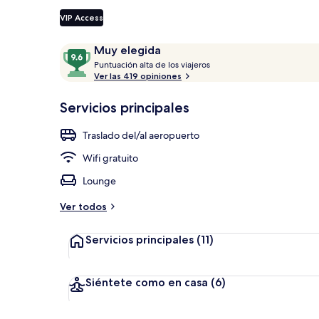
VIP Access
Opiniones
9.6
Muy elegida
Exterior
P
de
Puntuación alta de los viajeros
u
Ver las 419 opiniones
10,
n
Muy
t
Servicios principales
elegida
u
a
Traslado del/al aeropuerto
c
i
Wifi gratuito
ó
n
Lounge
a
Ver todos
l
t
Servicios principales
(11)
a
d
e
Siéntete como en casa
(6)
l