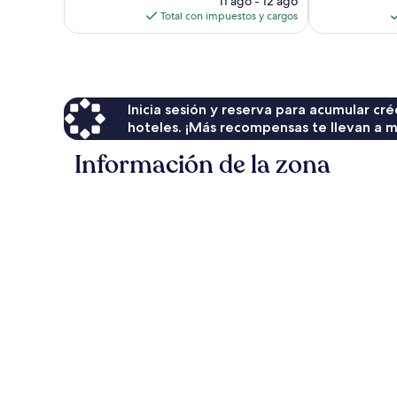
11 ago - 12 ago
actual
Total con impuestos y cargos
es
de
$98
Inicia sesión y reserva para acumular c
hoteles. ¡Más recompensas te llevan a m
Información de la zona