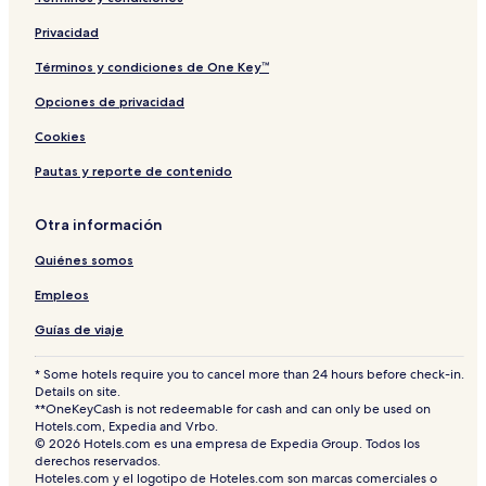
e
e
g
r
n
a
Privacidad
c
n
e
d
Términos y condiciones de One Key™
Opciones de privacidad
Cookies
Pautas y reporte de contenido
Otra información
Quiénes somos
Empleos
Guías de viaje
* Some hotels require you to cancel more than 24 hours before check-in.
Details on site.
**OneKeyCash is not redeemable for cash and can only be used on
Hotels.com, Expedia and Vrbo.
© 2026 Hotels.com es una empresa de Expedia Group. Todos los
derechos reservados.
Hoteles.com y el logotipo de Hoteles.com son marcas comerciales o