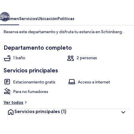
an
der
erior
Siguiente
Ostsee
8+
Resumen
Servicios
Ubicación
Políticas
Reserva este departamento y disfruta tu estancia en Schönberg.
Departamento completo
1 baño
2 personas
Servicios principales
Exterior
Estacionamiento gratis
Acceso a internet
Para no fumadores
Ver todos
Servicios principales
(1)