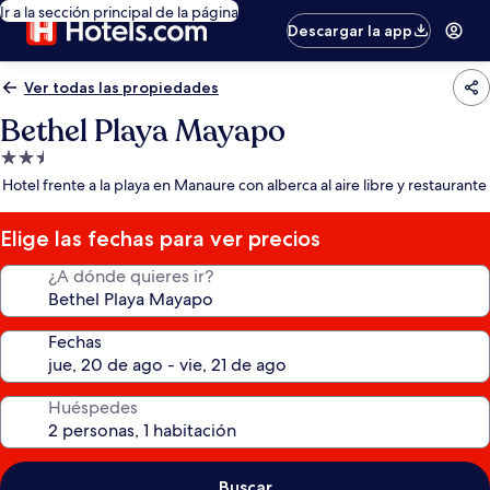
Ir a la sección principal de la página
Descargar la app
Ver todas las propiedades
Bethel Playa Mayapo
Propiedad
de
Hotel frente a la playa en Manaure con alberca al aire libre y restaurante
2.5
estrellas
Elige las fechas para ver precios
¿A dónde quieres ir?
Fechas
Huéspedes
Buscar