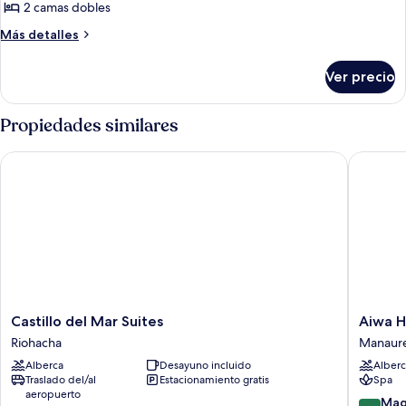
2 camas dobles
Más
Más detalles
detalles
sobre
Ver precio
Refugio
Solarium
Propiedades similares
Castillo del Mar Suites
Aiwa Hot
Castillo
Aiwa
Castillo del Mar Suites
Aiwa H
del
Hotel
Riohacha
Manaur
Mar
Manaur
Alberca
Desayuno incluido
Alberc
Suites
Traslado del/al
Estacionamiento gratis
Spa
Riohacha
aeropuerto
9.2
Mag