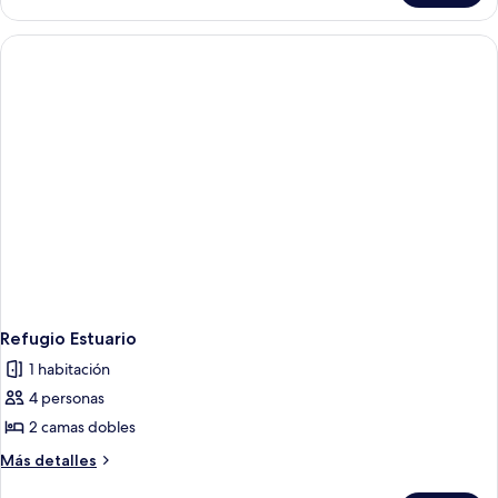
Bedping
Refugio Estuario
1 habitación
4 personas
2 camas dobles
Más
Más detalles
detalles