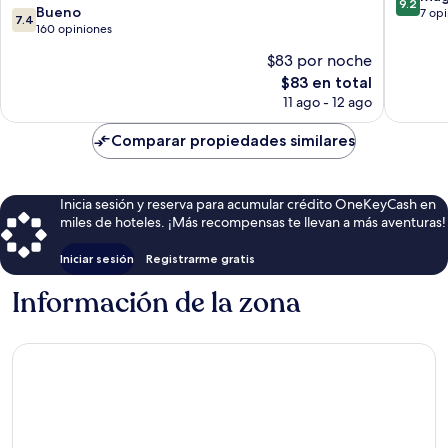
9.2
7.4
Bueno
de
7 op
7.4
de
160 opiniones
10,
10,
Magnífi
$83 por noche
Bueno,
7
El
$83 en total
160
opinion
precio
opiniones
11 ago - 12 ago
actual
es
Comparar propiedades similares
de
$83
Inicia sesión y reserva para acumular crédito OneKeyCash en
miles de hoteles. ¡Más recompensas te llevan a más aventuras!
Iniciar sesión
Registrarme gratis
Información de la zona