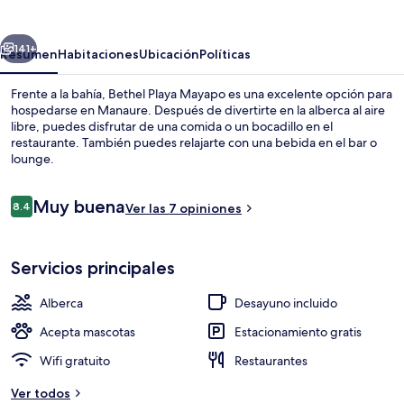
Mayapo
erior
Siguiente
141+
Resumen
Habitaciones
Ubicación
Políticas
Frente a la bahía, Bethel Playa Mayapo es una excelente opción para
hospedarse en Manaure. Después de divertirte en la alberca al aire
libre, puedes disfrutar de una comida o un bocadillo en el
restaurante. También puedes relajarte con una bebida en el bar o
lounge.
Opiniones
Muy buena
8.4
Ver las 7 opiniones
8.4 de 10,
Restaurante
Servicios principales
Alberca
Desayuno incluido
Acepta mascotas
Estacionamiento gratis
Wifi gratuito
Restaurantes
Ver todos