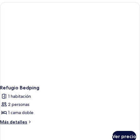
las
habitaciones
Refugio Bedping
1 habitación
2 personas
1 cama doble
Más
Más detalles
detalles
sobre
Ver precio
Refugio