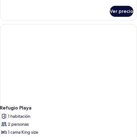
detalles
sobre
Ver precio
Refugio
Mar
Refugio Playa
1 habitación
2 personas
1 cama King size