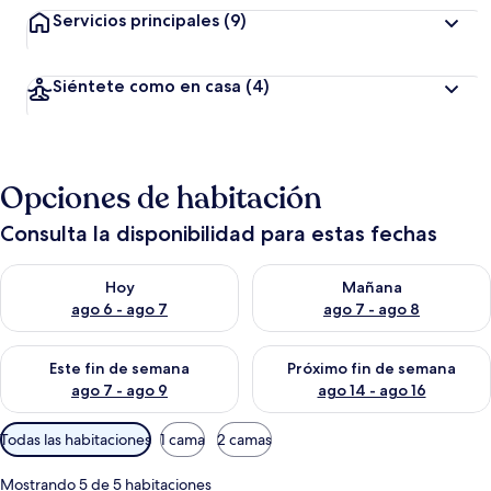
Servicios principales
(9)
Siéntete como en casa
(4)
Opciones de habitación
Consulta la disponibilidad para estas fechas
Consulta la disponibilidad para hoy ago 6 - ago 7
Consulta la disponibilidad pa
Hoy
Mañana
ago 6 - ago 7
ago 7 - ago 8
Consulta la disponibilidad para este fin de semana ago 7 - ag
Consulta la disponibilidad par
Este fin de semana
Próximo fin de semana
ago 7 - ago 9
ago 14 - ago 16
Filtros
Todas las habitaciones
1 cama
2 camas
disponibles
para
Mostrando 5 de 5 habitaciones