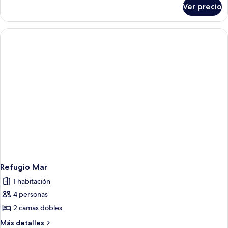
sobre
Ver precio
Refugio
Estuario
Refugio Mar
1 habitación
4 personas
2 camas dobles
Más
Más detalles