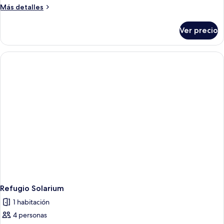
Más
Más detalles
detalles
sobre
Ver precio
Refugio
Playa
Refugio Solarium
1 habitación
4 personas