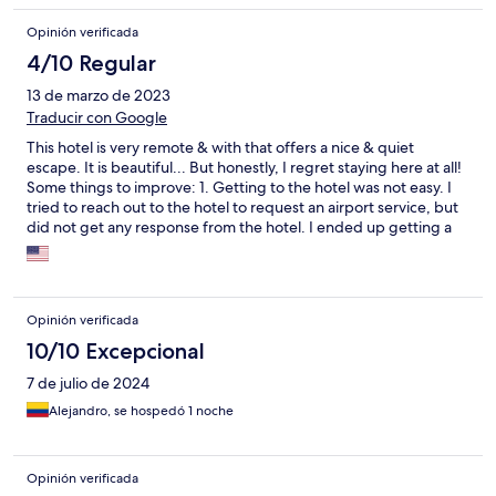
Opinión verificada
4/10 Regular
13 de marzo de 2023
Traducir con Google
This hotel is very remote & with that offers a nice & quiet
escape. It is beautiful... But honestly, I regret staying here at all!
Some things to improve: 1. Getting to the hotel was not easy. I
tried to reach out to the hotel to request an airport service, but
did not get any response from the hotel. I ended up getting a
taxi & had to drive through dirt / gravel roads - You need a 4x4
vehicle & surprised our taxi even made it to the facility. 2. There
was 1 pool in the facility & it was under construction. So no pool
available to us during out stay. 3. Food was good, but so many
Opinión verificada
flies during the daytime, which makes eating almost impossible
without a fly getting to your food first. We were not allowed to
10/10 Excepcional
eat in our rooms due to policy. 4. There was an issue with
7 de julio de 2024
Expedia and the hotel pre-payment. Instead of them working
with Expedia, the hotel charged me again for money I already
Alejandro, se hospedó 1 noche
paid. Expedia has been trying to call / email this hotel, but again
they are not responsive. It has been over a week - after calling
and emailing multiple times, still UNABLE to get a response from
Opinión verificada
this hotel.