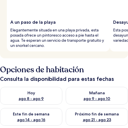
A un paso de la playa
Desayu
Elegantemente situada en una playa privada, esta
Esta pos
posada ofrece un pintoresco acceso a pie hasta el
desayuno
agua. Te esperan un servicio de transporte gratuito y
variedad
un snorkel cercano.
Opciones de habitación
Consulta la disponibilidad para estas fechas
Consulta la disponibilidad para hoy ago 8 - ago 9
Consulta la disponibilidad pa
Hoy
Mañana
ago 8 - ago 9
ago 9 - ago 10
Consulta la disponibilidad para este fin de semana ago 14 - ag
Consulta la disponibilidad pa
Este fin de semana
Próximo fin de semana
ago 14 - ago 16
ago 21 - ago 23