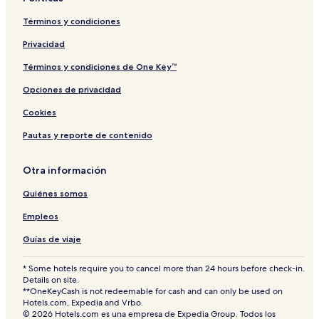
i
u
g
s
Términos y condiciones
h
e
t
Privacidad
s
&
Términos y condiciones de One Key™
a
Opciones de privacidad
b
o
Cookies
v
e
Pautas y reporte de contenido
Otra información
Quiénes somos
Empleos
Guías de viaje
* Some hotels require you to cancel more than 24 hours before check-in.
Details on site.
**OneKeyCash is not redeemable for cash and can only be used on
Hotels.com, Expedia and Vrbo.
© 2026 Hotels.com es una empresa de Expedia Group. Todos los