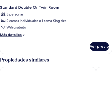
Standard Double Or Twin Room
3 personas
2 camas individuales o 1 cama King size
Wifi gratuito
Más
Más detalles
detalles
sobre
Ver precio
Standard
Double
Or
Propiedades similares
Twin
Room
Araamu Hotels Maldives
Blissvie