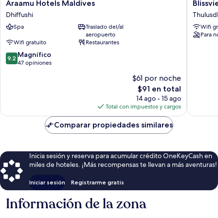
Araamu
Blissvie
Araamu Hotels Maldives
Blissv
Hotels
Maldive
Dhiffushi
Thulusd
Maldives
Thulusd
Spa
Traslado del/al
Wifi g
Dhiffushi
Island
aeropuerto
Para n
Wifi gratuito
Restaurantes
9.2
Magnífico
9.2
de
47 opiniones
10,
$61 por noche
Magnífico,
El
$91 en total
47
precio
opiniones
14 ago - 15 ago
actual
Total con impuestos y cargos
es
de
Comparar propiedades similares
$91
Inicia sesión y reserva para acumular crédito OneKeyCash en
miles de hoteles. ¡Más recompensas te llevan a más aventuras!
Iniciar sesión
Registrarme gratis
Información de la zona