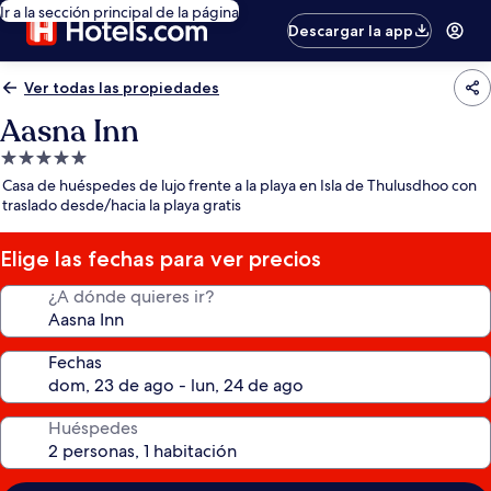
Ir a la sección principal de la página
Descargar la app
Ver todas las propiedades
Aasna Inn
Propiedad
de
Casa de huéspedes de lujo frente a la playa en Isla de Thulusdhoo con
5.0
traslado desde/hacia la playa gratis
estrellas
Elige las fechas para ver precios
¿A dónde quieres ir?
Fechas
Huéspedes