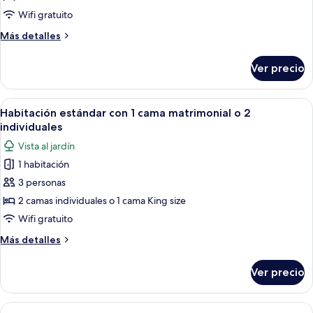
con
Wifi gratuito
1
Más
Más detalles
cama
detalles
matrimonial
sobre
Ver precio
o
Habitación
Deluxe
2
con
Abrir
Una habitación de hotel moderna con 
individuales
14
1
Habitación estándar con 1 cama matrimonial o 2
todas
cama
individuales
matrimonial
las
Vista al jardín
o
fotos
2
1 habitación
de
individuales
3 personas
Habitación
estándar
2 camas individuales o 1 cama King size
con
Wifi gratuito
1
Más
Más detalles
cama
detalles
matrimonial
sobre
Ver precio
Habitación
o
estándar
2
con
Abrir
Una habitación de hotel moderna con u