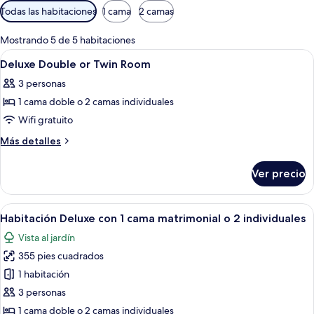
Filtros
Todas las habitaciones
1 cama
2 camas
disponibles
para
Mostrando 5 de 5 habitaciones
las
Abrir
Una habitación de hotel con cama, escr
21
Deluxe Double or Twin Room
habitaciones
todas
3 personas
las
1 cama doble o 2 camas individuales
fotos
de
Wifi gratuito
Deluxe
Más
Más detalles
Double
detalles
sobre
or
Ver precio
Deluxe
Twin
Double
Room
or
Abrir
Una habitación de hotel moderna con 
14
Twin
Habitación Deluxe con 1 cama matrimonial o 2 individuales
todas
Room
Vista al jardín
las
355 pies cuadrados
fotos
de
1 habitación
Habitación
3 personas
Deluxe
1 cama doble o 2 camas individuales