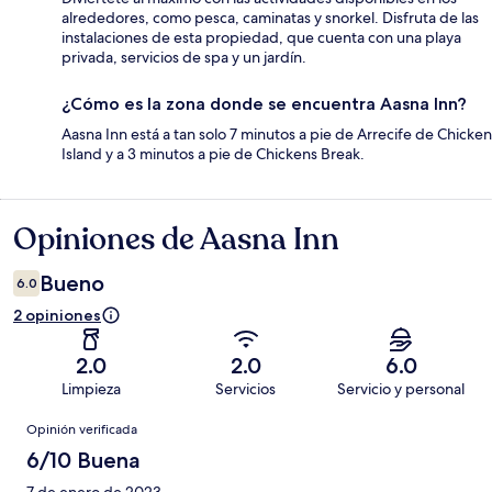
alrededores, como pesca, caminatas y snorkel. Disfruta de las
instalaciones de esta propiedad, que cuenta con una playa
privada, servicios de spa y un jardín.
¿Cómo es la zona donde se encuentra Aasna Inn?
Aasna Inn está a tan solo 7 minutos a pie de Arrecife de Chicken
Island y a 3 minutos a pie de Chickens Break.
Opiniones de Aasna Inn
Opiniones
Bueno
6.0
2 opiniones
2.0
2.0
6.0
Limpieza
Servicios
Servicio y personal
Opiniones
Opinión verificada
6/10 Buena
7 de enero de 2023