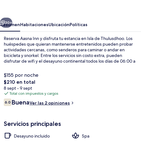
erior
Siguiente
30+
Resumen
Habitaciones
Ubicación
Políticas
Reserva Aasna Inn y disfruta tu estancia en Isla de Thulusdhoo. Los
huéspedes que quieran mantenerse entretenidos pueden probar
actividades cercanas, como senderos para caminar o andar en
bicicleta y snorkel. Entre los servicios sin costo extra, pueden
disfrutar de wifi y el desayuno continental todos los días de 06:00 a
10:00. Otros servicios y amenidades a destacar de esta casa de
huéspedes de lujo son su servicio de traslado desde/hacia la playa,
$155 por noche
su terraza y su jardín.
El
$210 en total
precio
8 sept - 9 sept
Playa privada y playa de arena blanca
total
Total con impuestos y cargos
es
Opiniones
Buena
6.0
Ver las 2 opiniones
de
6.0 de 10,
$210
Servicios principales
Desayuno incluido
Spa