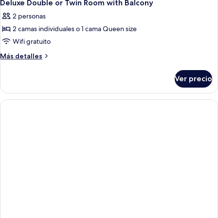
individuales
11
1
Deluxe Double or Twin Room with Balcony
todas
cama
2 personas
matrimonial
las
o
2 camas individuales o 1 cama Queen size
fotos
2
de
Wifi gratuito
individuales
Deluxe
Más
Más detalles
Double
detalles
sobre
or
Ver precio
Deluxe
Twin
Double
Room
or
with
Twin
Room
Balcony
with
Balcony