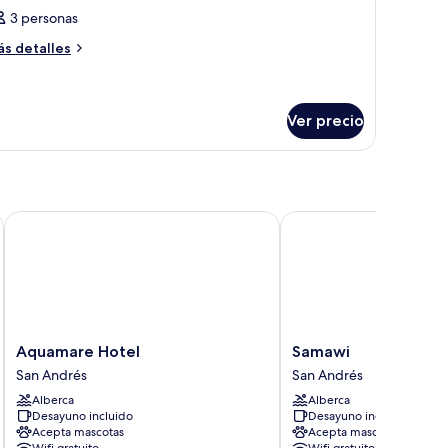
3 personas
otos
e
ás
s detalles
talles
abitación
bre
bitación
Ver precio
Aquamare Hotel
Samawi
Aquamare
Samawi
Aquamare Hotel
Samawi
Hotel
San
San Andrés
San Andrés
San
Andrés
Alberca
Alberca
Andrés
Desayuno incluido
Desayuno incluido
Acepta mascotas
Acepta mascotas