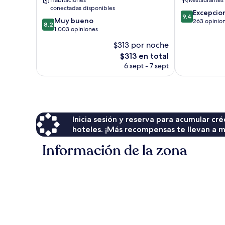
Habitaciones
Restaurantes
conectadas disponibles
9.4
Excepcio
9.4
8.2
Muy bueno
de
263 opinio
8.2
de
1,003 opiniones
10,
10,
Excepcional,
$313 por noche
Muy
263
El
$313 en total
bueno,
opiniones
precio
1,003
6 sept - 7 sept
actual
opiniones
es
de
$313
Inicia sesión y reserva para acumular c
hoteles. ¡Más recompensas te llevan a m
Información de la zona