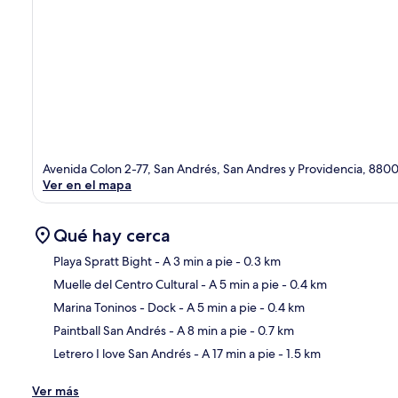
Avenida Colon 2-77, San Andrés, San Andres y Providencia, 880
Ver en el mapa
Qué hay cerca
Playa Spratt Bight
- A 3 min a pie
- 0.3 km
Muelle del Centro Cultural
- A 5 min a pie
- 0.4 km
Sec
Marina Toninos - Dock
- A 5 min a pie
- 0.4 km
Paintball San Andrés
- A 8 min a pie
- 0.7 km
Letrero I love San Andrés
- A 17 min a pie
- 1.5 km
Ver más