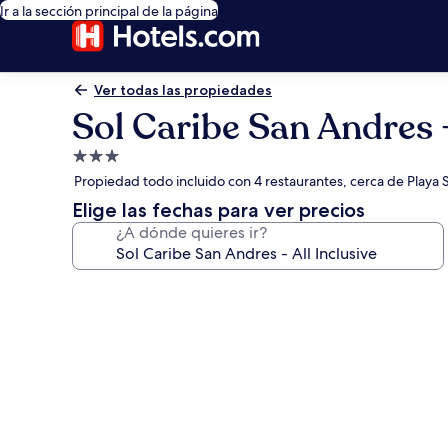
Ir a la sección principal de la página
Ver todas las propiedades
Sol Caribe San Andres -
Propiedad
de
Propiedad todo incluido con 4 restaurantes, cerca de Playa 
3.0
Elige las fechas para ver precios
estrellas
¿A dónde quieres ir?
Galería
de
fotos
de
Sol
Caribe