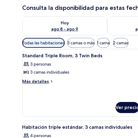
Consulta la disponibilidad para estas fec
Consulta la disponibilidad para hoy ago 8 - ago 9
Consulta la d
Hoy
ago 8 - ago 9
a
Filtros
Todas las habitaciones
3 camas o más
1 cama
2 camas
disponibles
Abrir
Habitación de hotel con cuatr
para
5
Standard Triple Room, 3 Twin Beds
todas
las
3 personas
las
habitaciones
3 camas individuales
fotos
de
Más
Más detalles
detalles
Standard
sobre
Triple
Standard
Room,
Triple
Ver preci
3
Room,
3
Twin
Twin
Beds
Abrir
Habitación de hotel con tres ca
Beds
5
Habitación triple estándar, 3 camas individuales
todas
4 personas
las