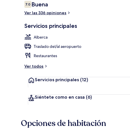
Opiniones
Buena
7.0
7.0 de 10,
Ver las 336 opiniones
Exterior
Servicios principales
Alberca
Traslado del/al aeropuerto
Restaurantes
Ver todos
Servicios principales
(12)
Siéntete como en casa
(6)
Opciones de habitación