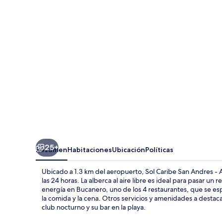
San
Andres
-
All
Inclusive
25+
Resumen
Habitaciones
Ubicación
Políticas
Ubicado a 1.3 km del aeropuerto, Sol Caribe San Andres - All
las 24 horas. La alberca al aire libre es ideal para pasar u
energía en Bucanero, uno de los 4 restaurantes, que se esp
la comida y la cena. Otros servicios y amenidades a destac
club nocturno y su bar en la playa.