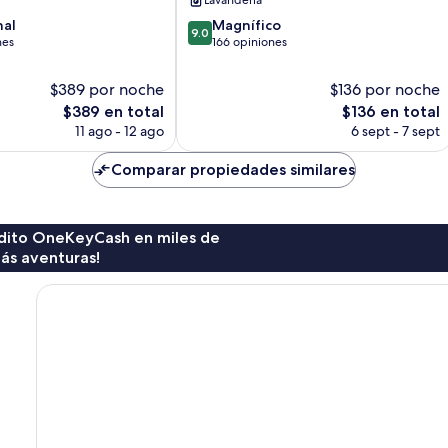
Lavandería
9.0
nal
Magnífico
9.0
de
nes
166 opiniones
10,
Magnífico,
$389 por noche
$136 por noche
166
El
El
$389 en total
$136 en total
opiniones
precio
precio
11 ago - 12 ago
6 sept - 7 sept
actual
actual
es
es
Comparar propiedades similares
de
de
$389
$136
rédito OneKeyCash en miles de
ás aventuras!