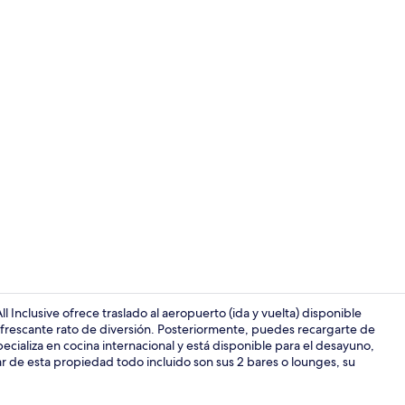
Recepción
 Inclusive ofrece traslado al aeropuerto (ida y vuelta) disponible
n refrescante rato de diversión. Posteriormente, puedes recargarte de
ecializa en cocina internacional y está disponible para el desayuno,
4 restaurant
ar de esta propiedad todo incluido son sus 2 bares o lounges, su