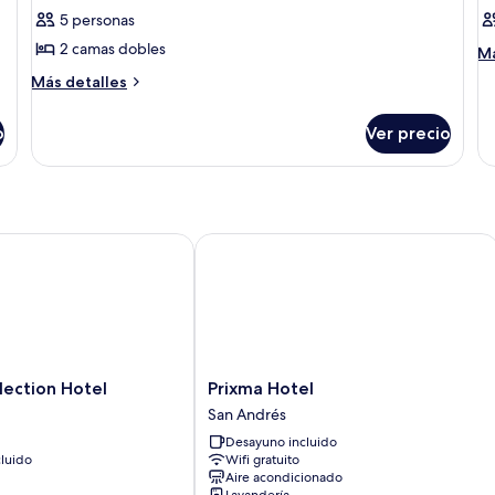
5 personas
fotos
f
de
d
2 camas dobles
M
Má
de
Habitación
H
Más
Más detalles
so
detalles
Ha
sobre
o
Ver precio
Habitación
ction Hotel
Prixma Hotel
Prixma
lection Hotel
Prixma Hotel
Hotel
San Andrés
San
Desayuno incluido
Andrés
luido
Wifi gratuito
Aire acondicionado