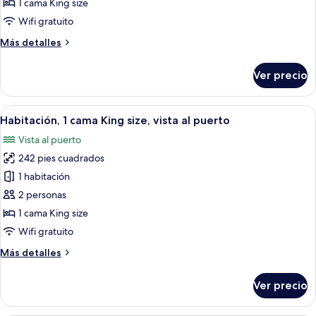
View
1 cama King size
fotos
de
Wifi gratuito
Room,
Más
Más detalles
1
detalles
sobre
King
Ver precio
Room,
Bed,
1
Harbor
King
Abrir
Un dormitorio con cama, escritorio, si
10
View
Bed,
Habitación, 1 cama King size, vista al puerto
todas
Harbor
Vista al puerto
View
las
242 pies cuadrados
fotos
de
1 habitación
Habitación,
2 personas
1
1 cama King size
cama
Wifi gratuito
King
Más
Más detalles
size,
detalles
vista
sobre
Ver precio
al
Habitación,
1
puerto
cama