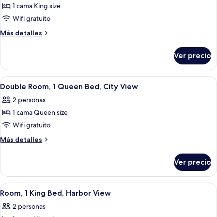
1 cama King size
fotos
de
Wifi gratuito
Double
Más
Más detalles
or
detalles
sobre
Twin
Ver precio
Double
Room,
or
1
Twin
Abrir
Un baño moderno con ducha envuelta 
4
King
Room,
Double Room, 1 Queen Bed, City View
todas
1
Bed,
2 personas
King
las
No
Bed,
1 cama Queen size
fotos
Windows
No
de
Wifi gratuito
Windows
Double
Más
Más detalles
Room,
detalles
sobre
1
Ver precio
Double
Queen
Room,
Bed,
1
Abrir
Una habitación de hotel con cama, mesi
8
City
Queen
Room, 1 King Bed, Harbor View
todas
Bed,
View
2 personas
City
las