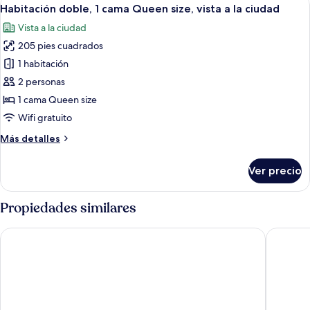
Abrir
8
King
Habitación doble, 1 cama Queen size, vista a la ciudad
todas
size,
Vista a la ciudad
vista
las
al
205 pies cuadrados
fotos
puerto
de
1 habitación
Habitación
2 personas
doble,
1 cama Queen size
1
Wifi gratuito
cama
Más
Más detalles
Queen
detalles
size,
sobre
Ver precio
vista
Habitación
doble,
a
1
Propiedades similares
la
cama
ciudad
Queen
Elements Hotel & Shops
The Rif 
size,
vista
a
la
ciudad