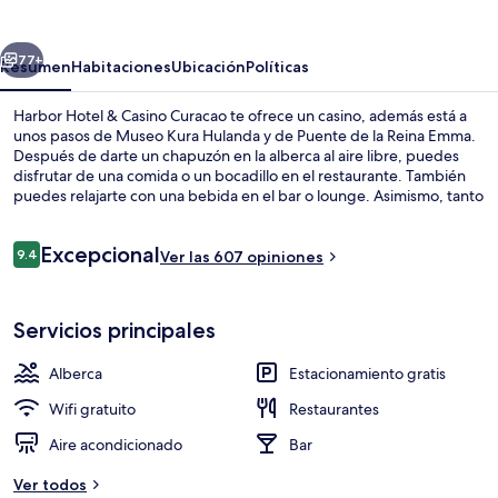
&
Casino
erior
Siguiente
Curacao
77+
Resumen
Habitaciones
Ubicación
Políticas
Harbor Hotel & Casino Curacao te ofrece un casino, además está a
unos pasos de Museo Kura Hulanda y de Puente de la Reina Emma.
Después de darte un chapuzón en la alberca al aire libre, puedes
disfrutar de una comida o un bocadillo en el restaurante. También
puedes relajarte con una bebida en el bar o lounge. Asimismo, tanto
Fuerte Rif como Centro comercial Renaissance están a solo 10
minutos a pie. Otros visitantes hablan maravillas de las amenidades y
Opiniones
Excepcional
características como el personal amable.
9.4
Ver las 607 opiniones
9.4 de 10,
Restaurante
Servicios principales
Alberca
Estacionamiento gratis
Wifi gratuito
Restaurantes
Aire acondicionado
Bar
Ver todos