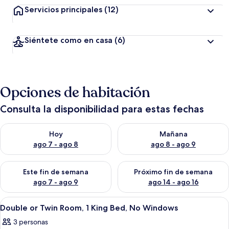
Servicios principales
(12)
Siéntete como en casa
(6)
Opciones de habitación
Consulta la disponibilidad para estas fechas
Consulta la disponibilidad para hoy ago 7 - ago 8
Consulta la disponibilidad pa
Hoy
Mañana
ago 7 - ago 8
ago 8 - ago 9
Consulta la disponibilidad para este fin de semana ago 7 - ag
Consulta la disponibilidad par
Este fin de semana
Próximo fin de semana
ago 7 - ago 9
ago 14 - ago 16
Abrir
Una cama bien tendida con sábanas bl
6
Double or Twin Room, 1 King Bed, No Windows
todas
3 personas
las