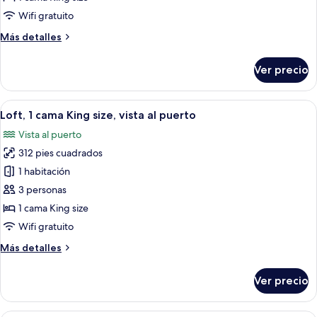
1
Wifi gratuito
cama
Más
Más detalles
matrimonial
detalles
o
sobre
Ver precio
Habitación
2
con
individuales,
1
Abrir
Un dormitorio con una cama grande, u
1
13
cama
Loft, 1 cama King size, vista al puerto
todas
matrimonial
cama
Vista al puerto
o
las
King
2
312 pies cuadrados
fotos
size,
individuales,
de
1 habitación
sin
1
Loft,
cama
3 personas
ventanas
King
1
1 cama King size
size,
cama
Wifi gratuito
sin
King
ventanas
Más
Más detalles
size,
detalles
vista
sobre
Ver precio
al
Loft,
1
puerto
cama
Una habitación de hotel moderna con u