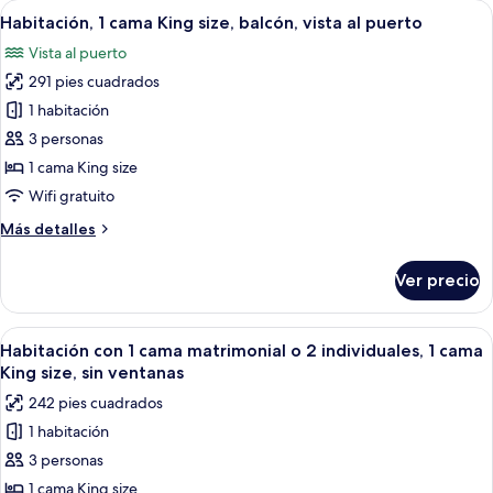
Abrir
Habitación de hotel con una cama, un 
12
King
Habitación, 1 cama King size, balcón, vista al puerto
todas
size,
Vista al puerto
vista
las
al
291 pies cuadrados
fotos
puerto
de
1 habitación
Habitación,
3 personas
1
1 cama King size
cama
Wifi gratuito
King
Más
Más detalles
size,
detalles
balcón,
sobre
Ver precio
vista
Habitación,
1
al
cama
Abrir
Una habitación de hotel moderna con 
puerto
8
King
Habitación con 1 cama matrimonial o 2 individuales, 1 cama
todas
size,
King size, sin ventanas
balcón,
las
242 pies cuadrados
vista
fotos
al
1 habitación
de
puerto
3 personas
Habitación
con
1 cama King size