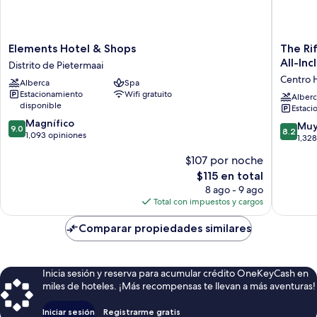
Elements
The
Elements Hotel & Shops
The Ri
Hotel
Rif
All-Inc
Distrito de Pietermaai
&
at
Centro H
Alberca
Spa
Shops
Mangro
Estacionamiento
Wifi gratuito
Distrito
Beach
Alberc
disponible
Estaci
de
Corend
9.0
Pietermaai
Magnífico
Curacao
8.2
Muy
9.0
8.2
de
1,093 opiniones
All-
de
1,32
10,
Inclusive
10,
$107 por noche
Magnífico,
Curio
Muy
1,093
by
El
$115 en total
bueno,
opiniones
Hilton
precio
1,328
8 ago - 9 ago
Centro
actual
opinion
Total con impuestos y cargos
Históric
es
de
Comparar propiedades similares
$115
Inicia sesión y reserva para acumular crédito OneKeyCash en
miles de hoteles. ¡Más recompensas te llevan a más aventuras!
Iniciar sesión
Registrarme gratis