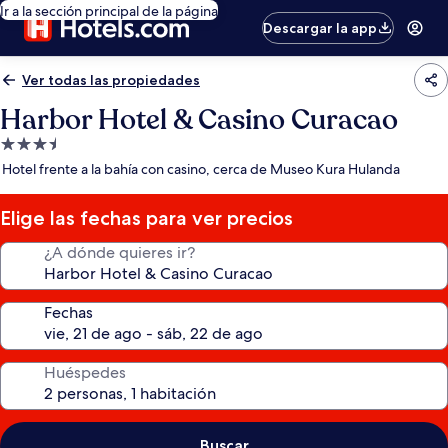
Ir a la sección principal de la página
Descargar la app
Ver todas las propiedades
Harbor Hotel & Casino Curacao
Propiedad
de
Hotel frente a la bahía con casino, cerca de Museo Kura Hulanda
3.5
estrellas
Elige las fechas para ver precios
¿A dónde quieres ir?
Fechas
Huéspedes
Buscar