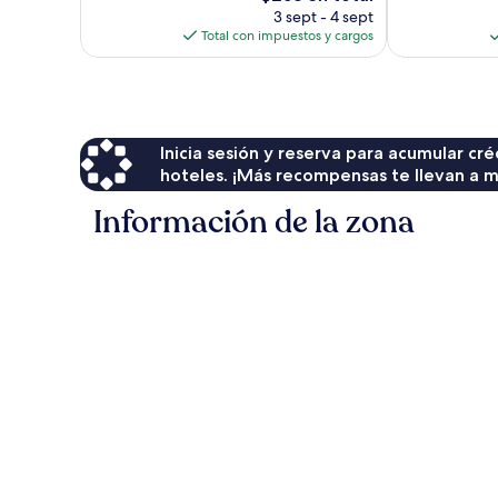
precio
opiniones
3 sept - 4 sept
actual
Total con impuestos y cargos
es
de
$258
Inicia sesión y reserva para acumular c
hoteles. ¡Más recompensas te llevan a m
Información de la zona