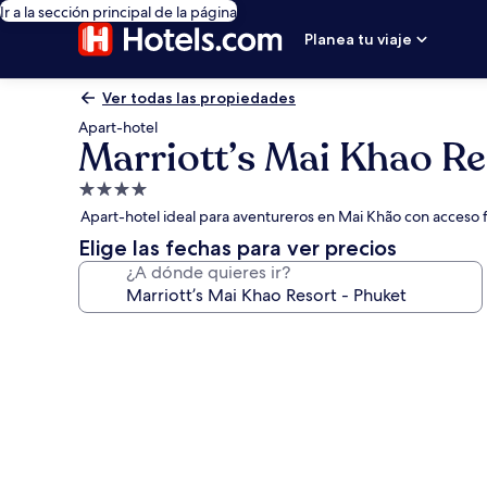
Ir a la sección principal de la página
Planea tu viaje
Ver todas las propiedades
Apart-hotel
Marriott’s Mai Khao Re
Propiedad
de
Apart-hotel ideal para aventureros en Mai Khão con acceso fác
4.0
Elige las fechas para ver precios
estrellas
¿A dónde quieres ir?
Galería
de
fotos
de
Marriott’s