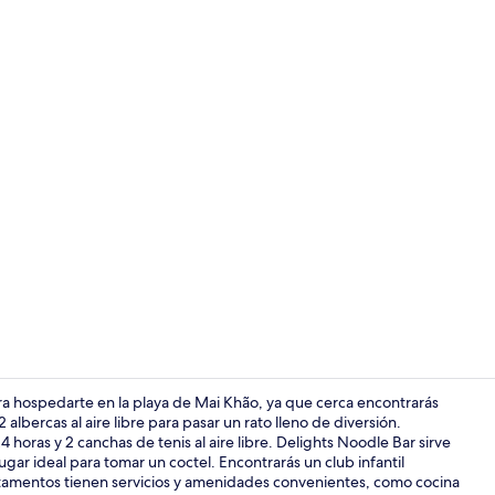
Billares
ara hospedarte en la playa de Mai Khão, ya que cerca encontrarás
albercas al aire libre para pasar un rato lleno de diversión.
4 horas y 2 canchas de tenis al aire libre. Delights Noodle Bar sirve
Se sirven co
ugar ideal para tomar un coctel. Encontrarás un club infantil
partamentos tienen servicios y amenidades convenientes, como cocina