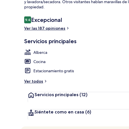
y lavadora/secadora. Otros visitantes hablan maravillas de 
propiedad.
Opiniones
Excepcional
9.4
9.4 de 10,
Exterior
Ver las 187 opiniones
Servicios principales
Alberca
Cocina
Estacionamiento gratis
Ver todos
Servicios principales
(12)
Siéntete como en casa
(6)