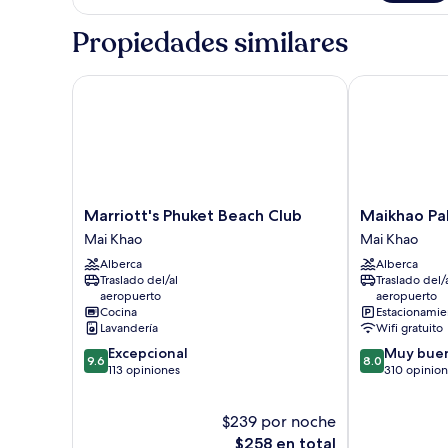
2
habitaciones,
Propiedades similares
vista
al
resort
Marriott's Phuket Beach Club
Maikhao Palm
(Balcony)
Marriott's
Maikhao
Marriott's Phuket Beach Club
Maikhao Pa
Phuket
Palm
Mai Khao
Mai Khao
Beach
Beach
Alberca
Alberca
Club
Resort
Traslado del/al
Traslado del/
Mai
Mai
aeropuerto
aeropuerto
Khao
Khao
Cocina
Estacionamien
Lavandería
Wifi gratuito
9.6
8.0
Excepcional
Muy bue
9.6
8.0
de
de
113 opiniones
310 opinio
10,
10,
Excepcional,
Muy
$239 por noche
113
bueno,
opiniones
El
310
$258 en total