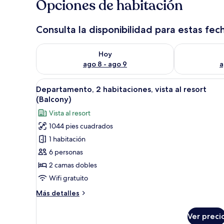
Opciones de habitación
Consulta la disponibilidad para estas fec
Consulta la disponibilidad para hoy ago 8 - ago 9
Consulta la d
Hoy
ago 8 - ago 9
a
Abrir
Una habitación de hotel modern
9
Departamento, 2 habitaciones, vista al resort
todas
(Balcony)
las
Vista al resort
fotos
1044 pies cuadrados
de
1 habitación
Departamento,
2
6 personas
habitaciones,
2 camas dobles
vista
Wifi gratuito
al
Más
Más detalles
resort
detalles
(Balcony)
sobre
Ver preci
Departamento,