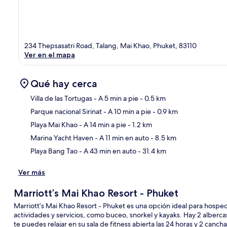
234 Thepsasatri Road, Talang, Mai Khao, Phuket, 83110
Ver en el mapa
Qué hay cerca
Villa de las Tortugas
- A 5 min a pie
- 0.5 km
Parque nacional Sirinat
- A 10 min a pie
- 0.9 km
Sec
Playa Mai Khao
- A 14 min a pie
- 1.2 km
Marina Yacht Haven
- A 11 min en auto
- 8.5 km
Playa Bang Tao
- A 43 min en auto
- 31.4 km
Ver más
Marriott’s Mai Khao Resort - Phuket
Marriott’s Mai Khao Resort - Phuket es una opción ideal para hospe
actividades y servicios, como buceo, snorkel y kayaks. Hay 2 albercas
te puedes relajar en su sala de fitness abierta las 24 horas y 2 cancha