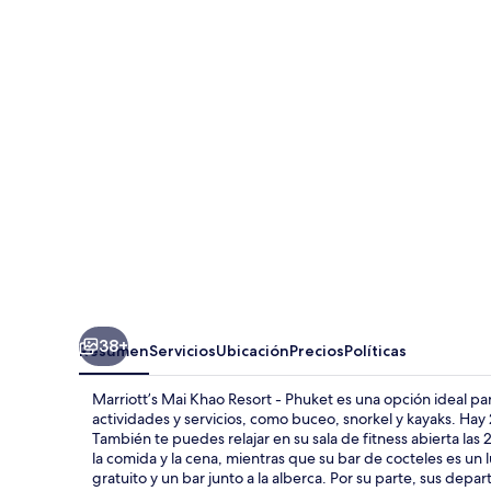
Mai
Khao
Resort
-
Phuket
38+
Resumen
Servicios
Ubicación
Precios
Políticas
Marriott’s Mai Khao Resort - Phuket es una opción ideal p
actividades y servicios, como buceo, snorkel y kayaks. Hay 2 
También te puedes relajar en su sala de fitness abierta las 2
la comida y la cena, mientras que su bar de cocteles es un l
gratuito y un bar junto a la alberca. Por su parte, sus de