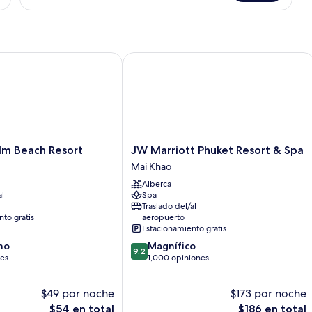
 Beach Resort
JW Marriott Phuket Resort & Spa
JW
lm Beach Resort
JW Marriott Phuket Resort & Spa
Marriott
Mai Khao
Phuket
Alberca
Resort
al
Spa
&
Traslado del/al
Spa
to gratis
aeropuerto
Mai
Estacionamiento gratis
Khao
9.2
no
Magnífico
9.2
de
nes
1,000 opiniones
10,
Magnífico,
$49 por noche
$173 por noche
1,000
El
opiniones
El
$54 en total
$186 en total