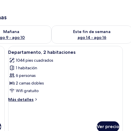
has
isponibilidad para mañana ago 9 - ago 10
Consulta la disponibilidad para este 
Mañana
Este fin de semana
go 9 - ago 10
ago 14 - ago 16
a con sofá, sillas, una mesa de comedor y televisor.
Abrir
Habitación de hotel con una cama grand
10
Departamento, 2 habitaciones
todas
1044 pies cuadrados
las
1 habitación
fotos
de
6 personas
Departamento,
2 camas dobles
2
Wifi gratuito
habitaciones
Más
Más detalles
detalles
sobre
Departamento,
2
habitaciones
o
Ver precio