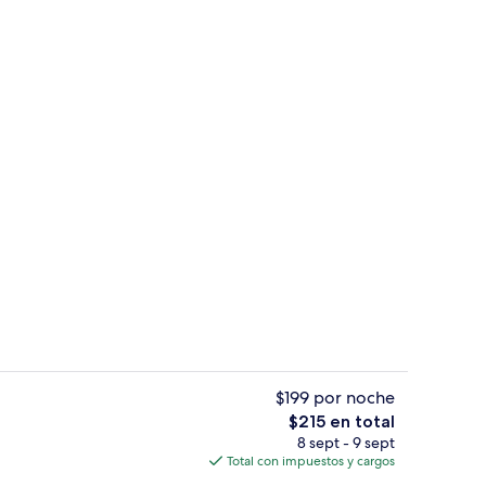
Se sirven comidas y cenas
$199 por noche
El
$215 en total
precio
8 sept - 9 sept
midas y cenas
2 albercas al aire libre y camas balines
total
Total con impuestos y cargos
es