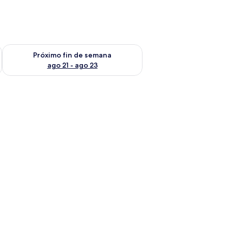
fin de semana ago 14 - ago 16
Consulta la disponibilidad para el próximo fin de semana ago
Próximo fin de semana
ago 21 - ago 23
e, una mesita de noche, una silla, un televisor, un ventilador de techo y vis