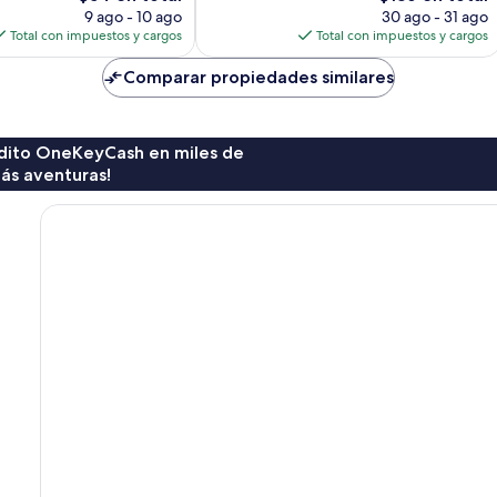
precio
precio
9 ago - 10 ago
30 ago - 31 ago
actual
actual
Total con impuestos y cargos
Total con impuestos y cargos
es
es
de
de
Comparar propiedades similares
$54
$186
rédito OneKeyCash en miles de
ás aventuras!