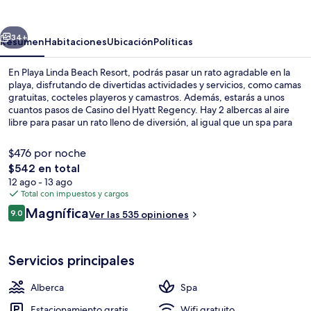
Beach
Resort
erior
Siguiente
34+
Resumen
Habitaciones
Ubicación
Políticas
En Playa Linda Beach Resort, podrás pasar un rato agradable en la
playa, disfrutando de divertidas actividades y servicios, como camas
gratuitas, cocteles playeros y camastros. Además, estarás a unos
cuantos pasos de Casino del Hyatt Regency. Hay 2 albercas al aire
libre para pasar un rato lleno de diversión, al igual que un spa para
que disfrutes relajarte con un masaje, un tratamiento facial y una
sesión de aromaterapia. Uno de sus 5 restaurantes es Azzurro, que
$476 por noche
sirve cocina italiana y está abierto para la comida y la cena.
El
$542 en total
Encontrarás un bar junto a la alberca y sala de fitness abierta las 24
precio
12 ago - 13 ago
horas, al igual que habitaciones con servicios y amenidades
Áreas de la propiedad
total
Total con impuestos y cargos
convenientes, como secadora y refrigerador.
es
Opiniones
Magnífica
9.0
Ver las 535 opiniones
de
9.0 de 10,
$542
Servicios principales
Alberca
Spa
Estacionamiento gratis
Wifi gratuito