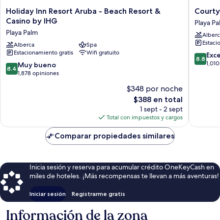
Holiday
Courtya
Holiday Inn Resort Aruba - Beach Resort &
Courty
Inn
by
Casino by IHG
Playa Pa
Resort
Marriott
Playa Palm
Alberc
Aruba
Aruba
Estaci
-
Alberca
Spa
Resort
Estacionamiento gratis
Wifi gratuito
Beach
Playa
8.8
Exc
8.8
Resort
Palm
de
1,010
8.4
Muy bueno
8.4
&
10,
de
1,878 opiniones
Casino
Excelent
10,
$348 por noche
by
1,010
Muy
IHG
El
opinion
$388 en total
bueno,
Playa
precio
1,878
1 sept - 2 sept
Palm
actual
opiniones
Total con impuestos y cargos
es
de
Comparar propiedades similares
$388
Inicia sesión y reserva para acumular crédito OneKeyCash en
miles de hoteles. ¡Más recompensas te llevan a más aventuras!
Iniciar sesión
Registrarme gratis
Información de la zona