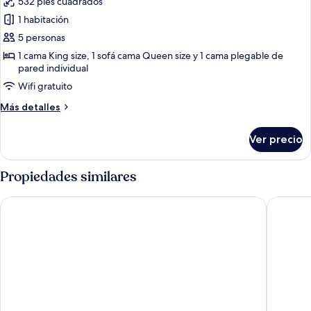
532 pies cuadrados
las
1 habitación
fotos
de
5 personas
Suite,
1 cama King size, 1 sofá cama Queen size y 1 cama plegable de
pared individual
1
habitación
Wifi gratuito
Más
Más detalles
detalles
sobre
Ver precio
Suite,
1
habitación
Propiedades similares
Holiday Inn Resort Aruba - Beach Resort & Casino by IHG
Courtyar