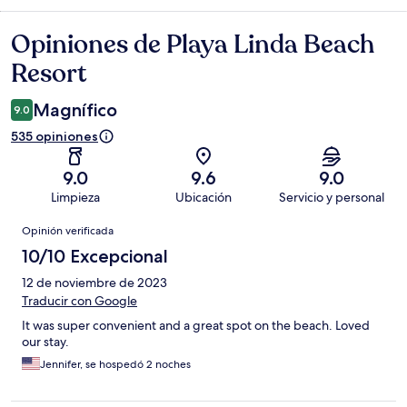
Opiniones de Playa Linda Beach
Opiniones
Resort
Magnífico
9.0
535 opiniones
9.0
9.6
9.0
Limpieza
Ubicación
Servicio y personal
Opiniones
Opinión verificada
10/10 Excepcional
12 de noviembre de 2023
Traducir con Google
It was super convenient and a great spot on the beach. Loved
our stay.
Jennifer, se hospedó 2 noches