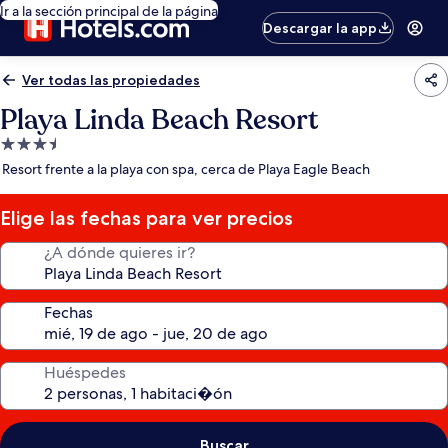
Ir a la sección principal de la página
Descargar la app
Ver todas las propiedades
Playa Linda Beach Resort
Propiedad
de
Resort frente a la playa con spa, cerca de Playa Eagle Beach
3.5
estrellas
Elige las fechas para ver precios
¿A dónde quieres ir?
Fechas
Huéspedes
Buscar