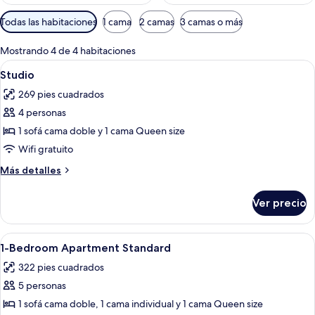
Filtros
Todas las habitaciones
1 cama
2 camas
3 camas o más
disponibles
para
Mostrando 4 de 4 habitaciones
las
Abrir
Caja de seguridad en la habitación, esc
6
Studio
habitaciones
todas
269 pies cuadrados
las
4 personas
fotos
de
1 sofá cama doble y 1 cama Queen size
Studio
Wifi gratuito
Más
Más detalles
detalles
sobre
Ver precio
Studio
Abrir
Caja de seguridad en la habitación, esc
6
1-Bedroom Apartment Standard
todas
322 pies cuadrados
las
5 personas
fotos
de
1 sofá cama doble, 1 cama individual y 1 cama Queen size