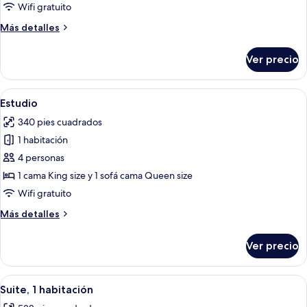
1-
Wifi gratuito
Bedroom
Más
Más detalles
Apartment
detalles
Standard
sobre
Ver precio
1-
Bedroom
Apartment
Abrir
Área de sala de estar
5
Standard
Estudio
todas
340 pies cuadrados
las
1 habitación
fotos
de
4 personas
Estudio
1 cama King size y 1 sofá cama Queen size
Wifi gratuito
Más
Más detalles
detalles
sobre
Ver precio
Estudio
Abrir
Una sala de estar moderna con un sofá 
6
Suite, 1 habitación
todas