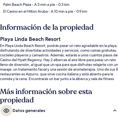
Palm Beach Plaza
- A 3 min a pie
- 0.3 km
El Casino en el Hilton Aruba
- A 10 min a pie
- 0.9 km
Información de la propiedad
Playa Linda Beach Resort
En Playa Linda Beach Resort, podrás pasar un rato agradable en la playa,
disfrutando de divertidas actividades y servicios, como camas gratuitas,
cocteles playeros y camastros. Además, estarás a unos cuantos pasos de
Casino del Hyatt Regency. Hay 2 albercas al aire libre para pasar un rato
lleno de diversión, al igual que un spa para que disfrutes relajarte con un
masaje, un tratamiento facial y una sesión de aromaterapia. Uno de sus 5
restaurantes es Azzurro, que sirve cocina italiana y está abierto para la
comida y la cena. Encontrarás un bar junto a la alberca y sala de fitness
abierta las 24 horas, al igual que habitaciones con servicios y
amenidades convenientes, como secadora y refrigerador.
Más información sobre esta
propiedad
Datos generales