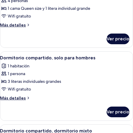
de
4 personas
Habitación
1 cama Queen size y 1 litera individual grande
familiar
Wifi gratuito
Más
Más detalles
detalles
sobre
Ver precio
Habitación
familiar
Abrir
Una habitación con literas, una escale
3
Dormitorio compartido, solo para hombres
todas
1 habitación
las
1 persona
fotos
de
3 literas individuales grandes
Dormitorio
Wifi gratuito
compartido,
Más
Más detalles
solo
detalles
para
sobre
Ver precio
Dormitorio
hombres
compartido,
solo
Abrir
Una habitación con literas, unidades
5
para
Dormitorio compartido, dormitorio mixto