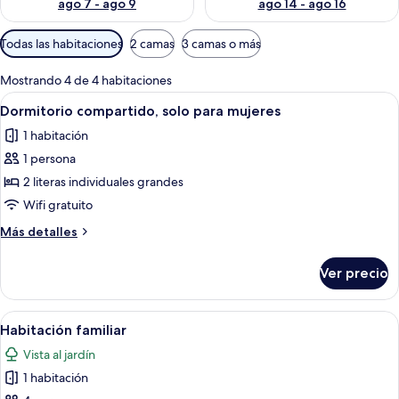
ago 7 - ago 9
ago 14 - ago 16
Filtros
Todas las habitaciones
2 camas
3 camas o más
disponibles
para
Mostrando 4 de 4 habitaciones
las
Abrir
Una habitación con dos literas, un esc
4
Dormitorio compartido, solo para mujeres
habitaciones
todas
1 habitación
las
1 persona
fotos
de
2 literas individuales grandes
Dormitorio
Wifi gratuito
compartido,
Más
Más detalles
solo
detalles
para
sobre
Ver precio
Dormitorio
mujeres
compartido,
solo
Abrir
Un dormitorio con cama, estanterías d
5
para
Habitación familiar
todas
mujeres
Vista al jardín
las
1 habitación
fotos