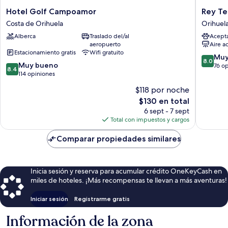
Hotel
Rey
Hotel Golf Campoamor
Rey T
Golf
Teodomi
Costa de Orihuela
Orihuel
Campoamor
Orihuel
Alberca
Traslado del/al
Acept
Costa
aeropuerto
Aire a
de
Estacionamiento gratis
Wifi gratuito
Orihuela
8.0
Muy
8.0
8.4
Muy bueno
de
76 o
8.4
de
114 opiniones
10,
10,
Muy
$118 por noche
Muy
bueno,
El
$130 en total
bueno,
76
precio
114
6 sept - 7 sept
opinion
actual
opiniones
Total con impuestos y cargos
es
de
Comparar propiedades similares
$130
Inicia sesión y reserva para acumular crédito OneKeyCash en
miles de hoteles. ¡Más recompensas te llevan a más aventuras!
Iniciar sesión
Registrarme gratis
Información de la zona