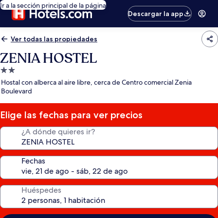
Ir a la sección principal de la página
Descargar la app
Ver todas las propiedades
ZENIA HOSTEL
Propiedad
de
Hostal con alberca al aire libre, cerca de Centro comercial Zenia
2.0
Boulevard
estrellas
Elige las fechas para ver precios
¿A dónde quieres ir?
Fechas
Huéspedes