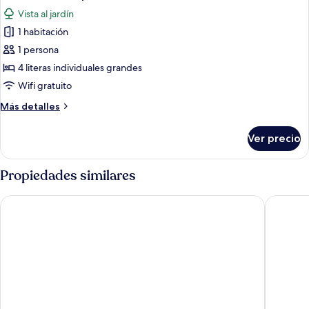
todas
hombres
Vista al jardín
las
1 habitación
fotos
de
1 persona
Dormitorio
4 literas individuales grandes
compartido,
Wifi gratuito
dormitorio
Más
Más detalles
mixto
detalles
sobre
Ver precio
Dormitorio
compartido,
dormitorio
Propiedades similares
mixto
Hotel Golf Campoamor
Rey Teo