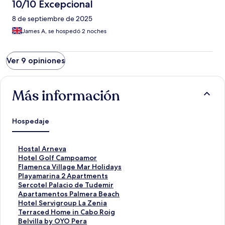
10/10 Excepcional
8 de septiembre de 2025
James A, se hospedó 2 noches
Ver 9 opiniones
Más información
Hospedaje
E
Hostal Arneva
n
E
Hotel Golf Campoamor
l
n
E
Flamenca Village Mar Holidays
a
l
n
E
Playamarina 2 Apartments
c
a
l
n
E
Sercotel Palacio de Tudemir
e
c
a
l
n
E
Apartamentos Palmera Beach
p
e
c
a
l
n
E
Hotel Servigroup La Zenia
a
p
e
c
a
l
n
E
Terraced Home in Cabo Roig
r
a
p
e
c
a
l
n
E
Belvilla by OYO Pera