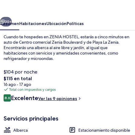
erior
Siguiente
30+
Resumen
Habitaciones
Ubicación
Políticas
Cuando te hospedes en ZENIA HOSTEL, estarás a cinco minutos en
auto de Centro comercial Zenia Boulevard y de Playa La Zenia.
Encontrarás una alberca al aire libre y jardín, al igual que
habitaciones con servicios y amenidades convenientes, como
refrigerador y microondas.
$104 por noche
El
$115 en total
precio
16 ago - 17 ago
Área de sala de estar
total
Total con impuestos y cargos
es
Opiniones
Excelente
8.6
Ver las 9 opiniones
de
8.6 de 10,
$115
Servicios principales
Alberca
Estacionamiento disponible