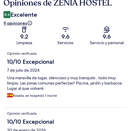
Opiniones de ZENIA HOSTEL
Opiniones
Excelente
8.6
9 opiniones
9.2
9.6
9.6
Limpieza
Servicios
Servicio y personal
Opiniones
Opinión verificada
10/10 Excepcional
7 de julio de 2024
Una maravilla de lugar, silencioso y muy tranquilo , todo muy
limpio. Las zonas comunes perfectas!! Piscina, jardín y barbacoa.
Lugar al que volveré.
Rosalía, se hospedó 1 noche
Opinión verificada
10/10 Excepcional
30 de enero de 2026