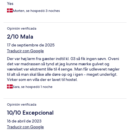
Yes
Morten, se hospedó 3 noches
Opinión verificada
2/10 Mala
17 de septiembre de 2025
Traducir con Google
Der var høj larm fra gæster indtil kl. 03 så fik ingen søvn. Oveni
det var madrassen så tynd at jeg kunne mærke gulvet og
værelset var ekstremt lille til 4 senge. Man får udleveret nøgler
til alt så man skal låse alle døre op og i igen - meget underligt.
Virker som en villa der er lavet til hostel.
Sara, se hospedó 1 noche
Opinión verificada
10/10 Excepcional
16 de abril de 2023
Traducir con Google