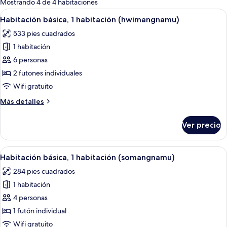
Mostrando 4 de 4 habitaciones
las
Abrir
Interior de una cabaña de madera con 
7
Habitación básica, 1 habitación (hwimangnamu)
habitaciones
todas
533 pies cuadrados
las
1 habitación
fotos
de
6 personas
Habitación
2 futones individuales
básica,
Wifi gratuito
1
Más
Más detalles
habitación
detalles
(hwimangnamu)
sobre
Ver precio
Habitación
básica,
1
Abrir
Una sala de estar acogedora con techo
6
habitación
Habitación básica, 1 habitación (somangnamu)
todas
(hwimangnamu)
284 pies cuadrados
las
1 habitación
fotos
de
4 personas
Habitación
1 futón individual
básica,
Wifi gratuito