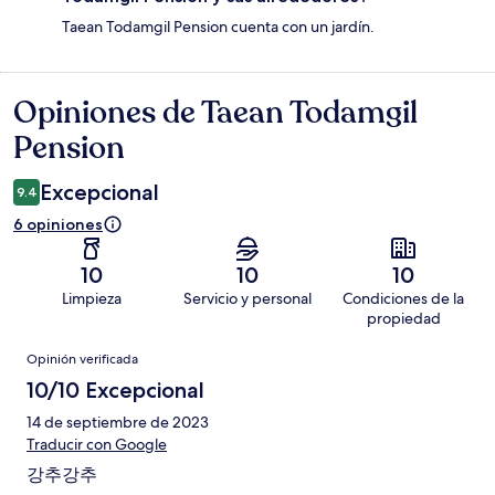
Taean Todamgil Pension cuenta con un jardín.
Opiniones de Taean Todamgil
Opiniones
Pension
Excepcional
9.4
6 opiniones
10
10
10
Limpieza
Servicio y personal
Condiciones de la
propiedad
Opiniones
Opinión verificada
10/10 Excepcional
14 de septiembre de 2023
Traducir con Google
강추강추