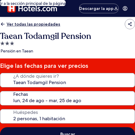
Ir a la sección principal de la página
Descargar la app
Ver todas las propiedades
Taean Todamgil Pension
Propiedad
de
Pensión en Taean
3.0
estrellas
Elige las fechas para ver precios
¿A dónde quieres ir?
Fechas
Huéspedes
Buscar