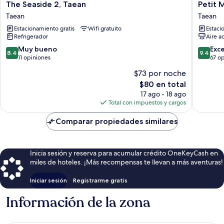
The
Petit
The Seaside 2, Taean
Petit 
Seaside
Maison
Taean
Taean
2,
Pension
Estacionamiento gratis
Wifi gratuito
Estaci
Taean
Taean
Refrigerador
Aire a
Taean
8.4
9.4
Muy bueno
Exc
8.4
9.4
de
de
11 opiniones
67 o
10,
10,
$73 por noche
Muy
Excepcio
El
$80 en total
bueno,
67
precio
11
opinion
17 ago - 18 ago
actual
opiniones
Total con impuestos y cargos
es
de
Comparar propiedades similares
$80
Inicia sesión y reserva para acumular crédito OneKeyCash en
miles de hoteles. ¡Más recompensas te llevan a más aventuras!
Iniciar sesión
Registrarme gratis
Información de la zona