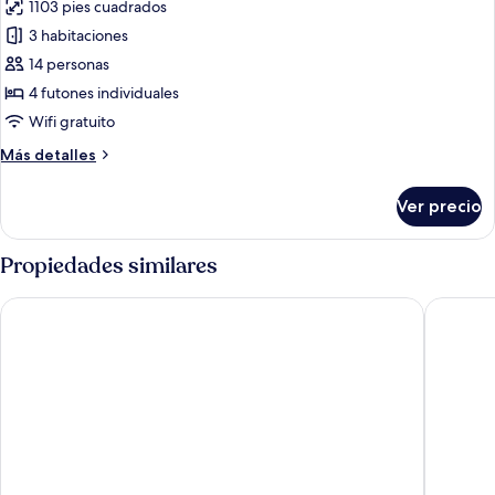
1103 pies cuadrados
fotos
3 habitaciones
de
14 personas
Habitación
básica,
4 futones individuales
3
Wifi gratuito
habitaciones
Más
Más detalles
(Reservation
detalles
for
sobre
Ver precio
Habitación
the
básica,
entire
3
Propiedades similares
pension)
habitaciones
(Reservation
The Seaside 2, Taean
Petit Ma
for
the
entire
pension)