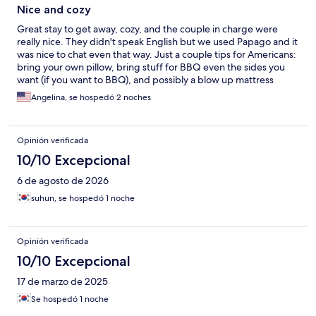
Nice and cozy
Great stay to get away, cozy, and the couple in charge were
really nice. They didn't speak English but we used Papago and it
was nice to chat even that way. Just a couple tips for Americans:
bring your own pillow, bring stuff for BBQ even the sides you
want (if you want to BBQ), and possibly a blow up mattress
220V if you aren't okay sleeping on the floor.
Angelina, se hospedó 2 noches
Opinión verificada
10/10 Excepcional
6 de agosto de 2026
suhun, se hospedó 1 noche
Opinión verificada
10/10 Excepcional
17 de marzo de 2025
Se hospedó 1 noche