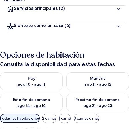
Servicios principales
(2)
Siéntete como en casa
(6)
Opciones de habitación
Consulta la disponibilidad para estas fechas
Consulta la disponibilidad para hoy ago 10 - ago 11
Consulta la disponibilidad par
Hoy
Mañana
ago 10 - ago 11
ago 11 - ago 12
Consulta la disponibilidad para este fin de semana ago 14 - ag
Consulta la disponibilidad pa
Este fin de semana
Próximo fin de semana
ago 14 - ago 16
ago 21 - ago 23
Filtros
Todas las habitaciones
2 camas
1 cama
3 camas o más
disponibles
para