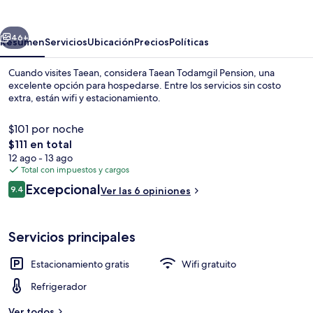
Pension
erior
Siguiente
46+
Resumen
Servicios
Ubicación
Precios
Políticas
Cuando visites Taean, considera Taean Todamgil Pension, una
excelente opción para hospedarse. Entre los servicios sin costo
extra, están wifi y estacionamiento.
$101 por noche
El
$111 en total
precio
12 ago - 13 ago
total
Total con impuestos y cargos
es
Opiniones
Excepcional
Exterior
9.4
Ver las 6 opiniones
de
9.4 de 10,
$111
Servicios principales
Estacionamiento gratis
Wifi gratuito
Refrigerador
Ver todos