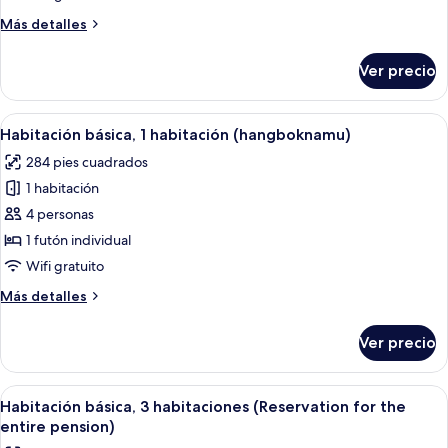
1
Más
Más detalles
habitación
detalles
(somangnamu)
sobre
Ver precio
Habitación
básica,
1
Abrir
Habitación con techo de madera, telev
6
habitación
Habitación básica, 1 habitación (hangboknamu)
todas
(somangnamu)
284 pies cuadrados
las
1 habitación
fotos
de
4 personas
Habitación
1 futón individual
básica,
Wifi gratuito
1
Más
Más detalles
habitación
detalles
(hangboknamu)
sobre
Ver precio
Habitación
básica,
1
Abrir
Un conjunto de edificios con techo na
36
habitación
Habitación básica, 3 habitaciones (Reservation for the
todas
(hangboknamu)
entire pension)
las