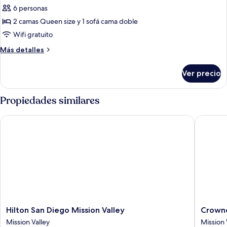
con
6 personas
fotos
discapacidad
de
2 camas Queen size y 1 sofá cama doble
Suite,
Wifi gratuito
2
Más
Más detalles
habitaciones
detalles
sobre
Ver precio
Suite,
2
habitaciones
Propiedades similares
Hilton San Diego Mission Valley
Crowne P
Hilton
Crowne
Hilton San Diego Mission Valley
Crowne
San
Plaza
Mission Valley
Mission 
Diego
San