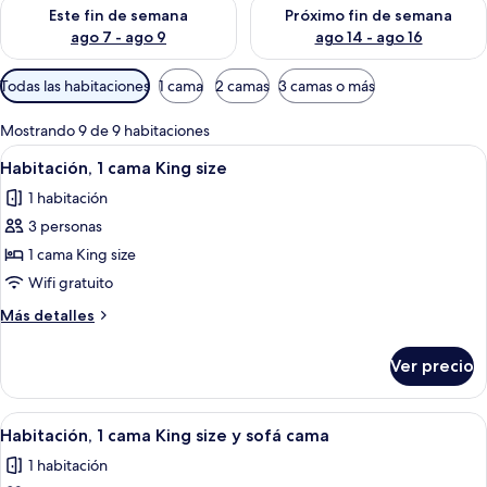
Consulta la disponibilidad para este fin de semana ago 7 - ag
Consulta la disponibilidad par
Este fin de semana
Próximo fin de semana
ago 7 - ago 9
ago 14 - ago 16
Filtros
Todas las habitaciones
1 cama
2 camas
3 camas o más
disponibles
para
Mostrando 9 de 9 habitaciones
las
Abrir
Ropa de cama de alta calidad, edredón,
7
Habitación, 1 cama King size
habitaciones
todas
1 habitación
las
3 personas
fotos
de
1 cama King size
Habitación,
Wifi gratuito
1
Más
Más detalles
cama
detalles
King
sobre
Ver precio
Habitación,
size
1
cama
Abrir
Habitación de hotel con una cama grande
7
King
Habitación, 1 cama King size y sofá cama
todas
size
1 habitación
las