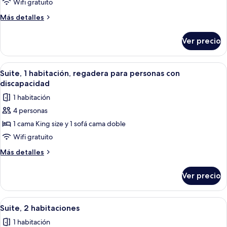
Suite,
discapacidad
Wifi gratuito
1
Más
Más detalles
habitación
detalles
sobre
Ver precio
Suite,
1
habitación
Abrir
Una sala moderna con sofá, reposapiés
4
Suite, 1 habitación, regadera para personas con
todas
discapacidad
las
1 habitación
fotos
4 personas
de
1 cama King size y 1 sofá cama doble
Suite,
1
Wifi gratuito
habitación,
Más
Más detalles
regadera
detalles
sobre
para
Ver precio
Suite,
personas
1
con
habitación,
Abrir
Habitación de hotel con una cama gra
4
discapacidad
regadera
Suite, 2 habitaciones
todas
para
1 habitación
personas
las