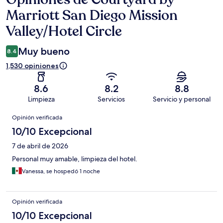
Marriott San Diego Mission
Valley/Hotel Circle
Muy bueno
8.4
1,530 opiniones
8.6
8.2
8.8
Limpieza
Servicios
Servicio y personal
Opiniones
Opinión verificada
10/10 Excepcional
7 de abril de 2026
Personal muy amable, limpieza del hotel.
Vanessa, se hospedó 1 noche
Opinión verificada
10/10 Excepcional