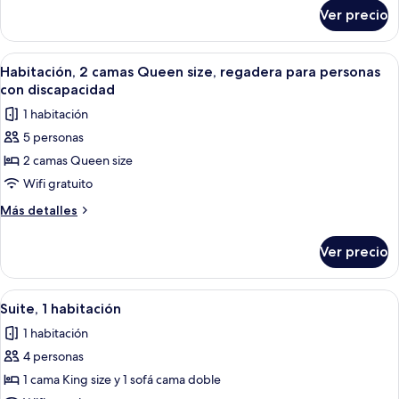
sobre
size,
Ver precio
Habitación,
tina
2
para
camas
Abrir
Habitación de hotel con dos camas, un e
6
personas
Queen
Habitación, 2 camas Queen size, regadera para personas
todas
size,
con
con discapacidad
tina
las
discapacidad
1 habitación
para
fotos
personas
5 personas
de
con
2 camas Queen size
Habitación,
discapacidad
2
Wifi gratuito
camas
Más
Más detalles
Queen
detalles
sobre
size,
Ver precio
Habitación,
regadera
2
para
camas
Abrir
Una sala moderna con sofá, reposapiés
4
personas
Queen
Suite, 1 habitación
todas
size,
con
1 habitación
regadera
las
discapacidad
para
4 personas
fotos
personas
de
1 cama King size y 1 sofá cama doble
con