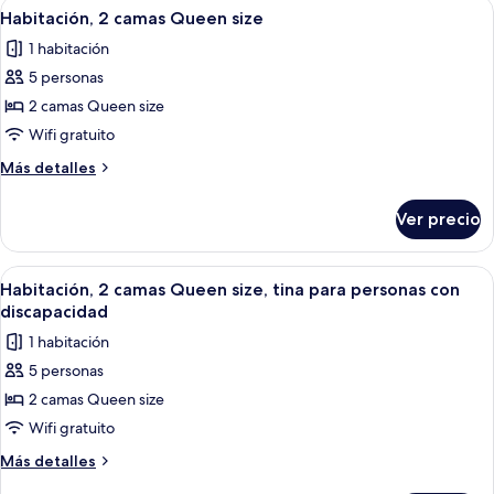
Abrir
Habitación de hotel con dos camas, un e
6
personas
King
Habitación, 2 camas Queen size
todas
size,
con
1 habitación
regadera
las
discapacidad
para
5 personas
fotos
personas
de
2 camas Queen size
con
Habitación,
discapacidad
Wifi gratuito
2
Más
Más detalles
camas
detalles
Queen
sobre
Ver precio
Habitación,
size
2
camas
Abrir
Habitación de hotel con dos camas, un e
6
Queen
Habitación, 2 camas Queen size, tina para personas con
todas
size
discapacidad
las
1 habitación
fotos
5 personas
de
2 camas Queen size
Habitación,
2
Wifi gratuito
camas
Más
Más detalles
Queen
detalles