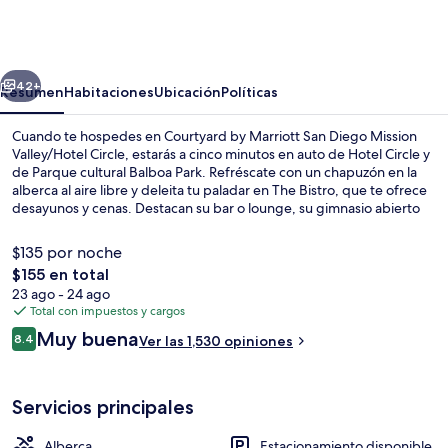
by
Marriott
San
erior
Siguiente
Diego
42+
Resumen
Habitaciones
Ubicación
Políticas
Mission
Cuando te hospedes en Courtyard by Marriott San Diego Mission
Valley/Hotel
Valley/Hotel Circle, estarás a cinco minutos en auto de Hotel Circle y
de Parque cultural Balboa Park. Refréscate con un chapuzón en la
Circle
alberca al aire libre y deleita tu paladar en The Bistro, que te ofrece
desayunos y cenas. Destacan su bar o lounge, su gimnasio abierto
las 24 horas y su sala de fitness. A otros visitantes les encanta el
personal amable. La propiedad está a una corta distancia a pie de
$135 por noche
algunas opciones de transporte público: Parada de tranvía Fashion
El
$155 en total
Valley Transit Center está a 14 minutos.
precio
23 ago - 24 ago
Se sirven desayunos y cenas
total
Total con impuestos y cargos
es
Opiniones
Muy buena
8.4
Ver las 1,530 opiniones
de
8.4 de 10,
$155
Servicios principales
Alberca
Estacionamiento disponible