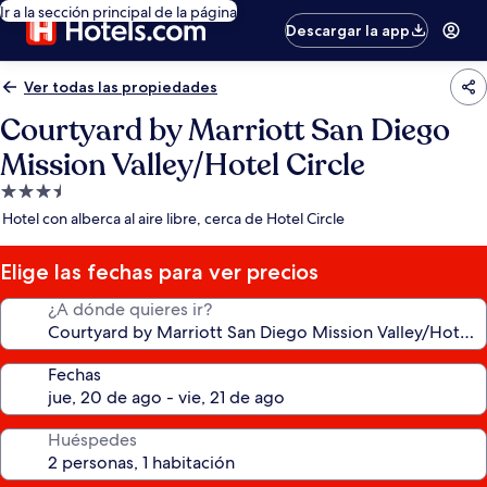
Ir a la sección principal de la página
Descargar la app
Ver todas las propiedades
Courtyard by Marriott San Diego
Mission Valley/Hotel Circle
Propiedad
de
Hotel con alberca al aire libre, cerca de Hotel Circle
3.5
estrellas
Elige las fechas para ver precios
¿A dónde quieres ir?
Fechas
Huéspedes