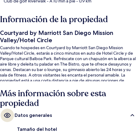
Club de golf Riverwalk
- A 10 min a pie
- 0.9 km
Información de la propiedad
Courtyard by Marriott San Diego Mission
Valley/Hotel Circle
Cuando te hospedes en Courtyard by Marriott San Diego Mission
Valley/Hotel Circle, estarás a cinco minutos en auto de Hotel Circle y de
Parque cultural Balboa Park. Refréscate con un chapuzón en la alberca al
aire libre y deleita tu paladar en The Bistro, que te ofrece desayunos y
cenas. Destacan su bar o lounge, su gimnasio abierto las 24 horas y su
sala de fitness. A otros visitantes les encanta el personal amable. La
propiedad está a una corta distancia a pie de algunas opciones de
transporte público: Parada de tranvía Fashion Valley Transit Center está
Más información sobre esta
a 14 minutos.
propiedad
Datos generales
Tamaño del hotel