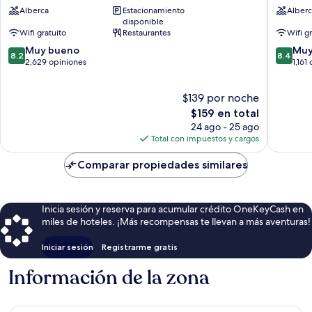
Alberca
Estacionamiento
Alberc
Mission
Diego
disponible
Valley
-
Wifi gratuito
Restaurantes
Wifi g
Mission
Mission
8.2
8.4
Valley
Muy bueno
Valley
Muy
8.2
8.4
de
de
2,629 opiniones
by
1,161
10,
10,
IHG
Muy
Muy
Mission
$139 por noche
bueno,
bueno,
Valley
2,629
El
1,161
$159 en total
opiniones
precio
opinion
24 ago - 25 ago
actual
Total con impuestos y cargos
es
de
Comparar propiedades similares
$159
Inicia sesión y reserva para acumular crédito OneKeyCash en
miles de hoteles. ¡Más recompensas te llevan a más aventuras!
Iniciar sesión
Registrarme gratis
Información de la zona