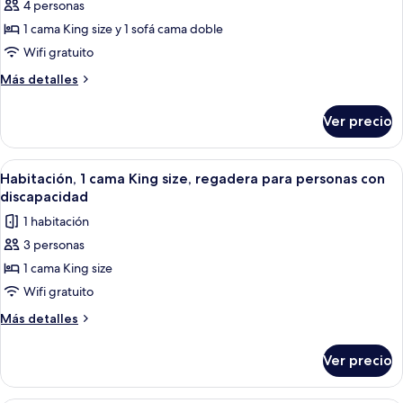
4 personas
fotos
de
1 cama King size y 1 sofá cama doble
Habitación,
Wifi gratuito
1
Más
Más detalles
cama
detalles
King
sobre
Ver precio
Habitación,
size
1
y
cama
Abrir
Ropa de cama de alta calidad, edredón,
sofá
7
King
Habitación, 1 cama King size, regadera para personas con
todas
size
cama
discapacidad
y
las
1 habitación
sofá
fotos
cama
3 personas
de
1 cama King size
Habitación,
1
Wifi gratuito
cama
Más
Más detalles
King
detalles
sobre
size,
Ver precio
Habitación,
regadera
1
para
cama