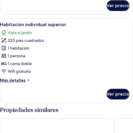
sobre
Ver precio
Habitación
doble
superior
Abrir
Un dormitorio con cama, mesita de no
6
Habitación individual superior
todas
Vista al jardín
las
323 pies cuadrados
fotos
de
1 habitación
Habitación
1 persona
individual
1 cama doble
superior
Wifi gratuito
Más
Más detalles
detalles
sobre
Ver precio
Habitación
individual
superior
Propiedades similares
Tripplex Hotel
BEAL MA