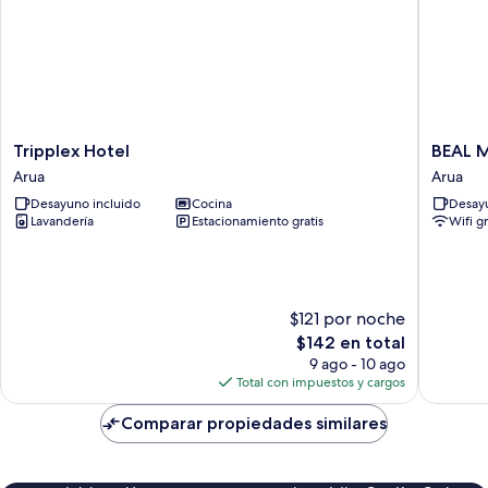
Tripplex
BEAL
Tripplex Hotel
BEAL 
Hotel
MALL
Arua
Arua
Arua
AND
Desayuno incluido
Cocina
Desayu
HOTEL
Lavandería
Estacionamiento gratis
Wifi g
Arua
$121 por noche
El
$142 en total
precio
9 ago - 10 ago
actual
Total con impuestos y cargos
es
de
Comparar propiedades similares
$142