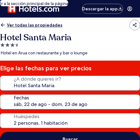
Ir a la sección principal de la página
Descargar la app
Ver todas las propiedades
Hotel Santa Maria
Propiedad
de
Hotel en Arua con restaurante y bar o lounge
3.5
estrellas
Elige las fechas para ver precios
¿A dónde quieres ir?
Fechas
Huéspedes
Buscar