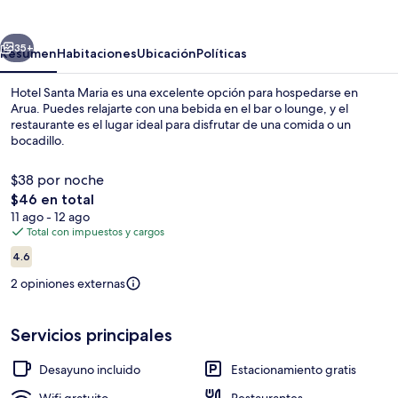
Maria
erior
Siguiente
35+
Resumen
Habitaciones
Ubicación
Políticas
Hotel Santa Maria es una excelente opción para hospedarse en
Arua. Puedes relajarte con una bebida en el bar o lounge, y el
restaurante es el lugar ideal para disfrutar de una comida o un
bocadillo.
$38 por noche
El
$46 en total
precio
11 ago - 12 ago
total
Total con impuestos y cargos
Exterior
es
Opiniones
4.6
de
4.6 de 10,
$46
2 opiniones externas
Servicios principales
Desayuno incluido
Estacionamiento gratis