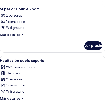
Abrir
Un dormitorio con cama a dosel, cabec
8
Superior Double Room
todas
2 personas
las
1 cama doble
fotos
de
Wifi gratuito
Superior
Más
Más detalles
Double
detalles
sobre
Room
Ver precio
Superior
Double
Room
Abrir
Un dormitorio con cama, armario de mad
8
Habitación doble superior
todas
269 pies cuadrados
las
1 habitación
fotos
de
2 personas
Habitación
1 cama doble
doble
Wifi gratuito
superior
Más
Más detalles
detalles