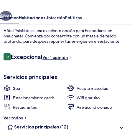
erior
Siguiente
26+
Resumen
Habitaciones
Ubicación
Políticas
Hôtel Palafitte es una excelente opción para hospedarse en
Neuchâtel. Comienza por consentirte con un masaje de tejido
profundo, para después reponer tus energías en el restaurante.
Opiniones
Excepcional
10
Ver 1 opinión
10 de 10,
Servicios principales
Ropa de cama hipoalergénica y minib
Spa
Acepta mascotas
Estacionamiento gratis
Wifi gratuito
Restaurantes
Aire acondicionado
Ver todos
Servicios principales
(12)