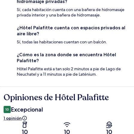
hidromasaje privadas?
Sí, cada habitación cuenta con una bañera de hidromasaje
privada interior y una bañera de hidromasaje.
¿Hôtel Palafitte cuenta con espacios privados al
aire libre?
Sí, todas las habitaciones cuentan con un balcón.
¿Cómo es la zona donde se encuentra Hôtel
Palafitte?
Hôtel Palafitte está a tan solo 2 minutos a pie de Lago de
Neuchatel y a 11 minutos a pie de Laténium.
Opiniones de Hôtel Palafitte
Opiniones
Excepcional
10
1 opinión
10
10
10