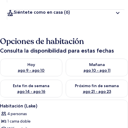
Siéntete como en casa
(6)
Opciones de habitación
Consulta la disponibilidad para estas fechas
Consulta la disponibilidad para hoy ago 9 - ago 10
Consulta la disponibilidad par
Hoy
Mañana
ago 9 - ago 10
ago 10 - ago 11
Consulta la disponibilidad para este fin de semana ago 14 - ag
Consulta la disponibilidad pa
Este fin de semana
Próximo fin de semana
ago 14 - ago 16
ago 21 - ago 23
Abrir
Ropa de cama hipoalergénica y minib
6
Habitación (Lake)
todas
4 personas
las
1 cama doble
fotos