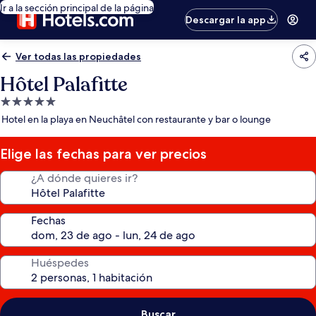
Ir a la sección principal de la página
Descargar la app
Ver todas las propiedades
Hôtel Palafitte
Propiedad
de
Hotel en la playa en Neuchâtel con restaurante y bar o lounge
5.0
estrellas
Elige las fechas para ver precios
¿A dónde quieres ir?
Fechas
Huéspedes
Buscar