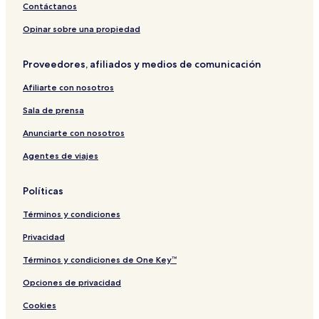
r
n
r
C
l
a
u
Contáctanos
n
e
h
R
c
i
a
r
a
o
t
Opinar sobre una propiedad
n
e
m
o
e
d
t
p
m
Proveedores, afiliados y medios de comunicación
L
s
f
u
o
Afiliarte con nosotros
x
r
u
a
Sala de prensa
r
S
y
h
Anunciarte con nosotros
S
o
Agentes de viajes
t
r
u
t
d
S
Políticas
i
t
o
a
Términos y condiciones
i
y
n
Privacidad
B
o
Términos y condiciones de One Key™
u
Opciones de privacidad
d
r
Cookies
y