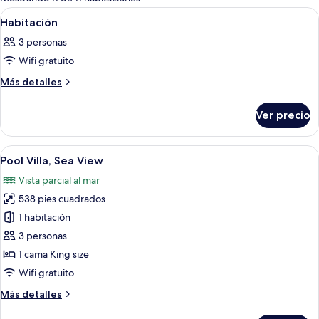
las
Abrir
Una habitación con cama, televisión, es
8
Habitación
habitaciones
todas
3 personas
las
Wifi gratuito
fotos
de
Más
Más detalles
detalles
Habitación
sobre
Ver precio
Habitación
Abrir
Habitación de hotel con cama, televisión
8
Pool Villa, Sea View
todas
Vista parcial al mar
las
538 pies cuadrados
fotos
de
1 habitación
Pool
3 personas
Villa,
1 cama King size
Sea
Wifi gratuito
View
Más
Más detalles
detalles
sobre