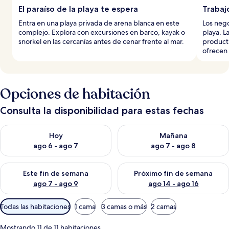
El paraíso de la playa te espera
Trabaj
Entra en una playa privada de arena blanca en este
Los nego
complejo. Explora con excursiones en barco, kayak o
playa. L
snorkel en las cercanías antes de cenar frente al mar.
producti
ofrecen 
Opciones de habitación
Consulta la disponibilidad para estas fechas
Consulta la disponibilidad para hoy ago 6 - ago 7
Consulta la disponibilidad pa
Hoy
Mañana
ago 6 - ago 7
ago 7 - ago 8
Consulta la disponibilidad para este fin de semana ago 7 - ag
Consulta la disponibilidad par
Este fin de semana
Próximo fin de semana
ago 7 - ago 9
ago 14 - ago 16
Filtros
Todas las habitaciones
1 cama
3 camas o más
2 camas
disponibles
para
Mostrando 11 de 11 habitaciones