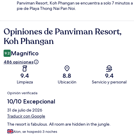
Panviman Resort, Koh Phangan se encuentra a solo 7 minutos a
pie de Playa Thong Nai Pan Noi.
Opiniones de Panviman Resort,
Opiniones
Koh Phangan
Magnífico
9.2
486 opiniones
9.4
8.8
9.4
Limpieza
Ubicación
Servicio y personal
Opiniones
Opinión verificada
10/10 Excepcional
31 de julio de 2026
Traducir con Google
The resort is fabulous. All room are hidden in the jungle.
Alon, se hospedó 3 noches