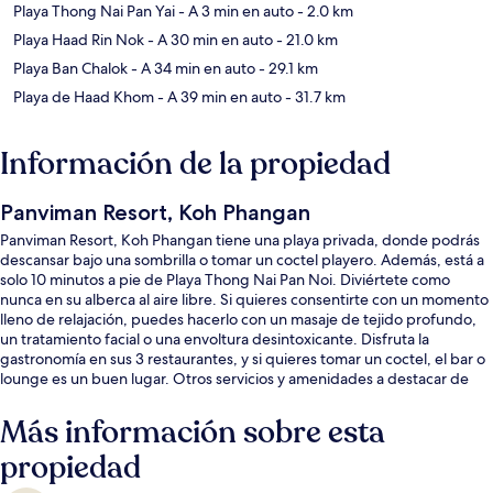
Playa Thong Nai Pan Yai
- A 3 min en auto
- 2.0 km
Playa Haad Rin Nok
- A 30 min en auto
- 21.0 km
Playa Ban Chalok
- A 34 min en auto
- 29.1 km
Playa de Haad Khom
- A 39 min en auto
- 31.7 km
Información de la propiedad
Panviman Resort, Koh Phangan
Panviman Resort, Koh Phangan tiene una playa privada, donde podrás
descansar bajo una sombrilla o tomar un coctel playero. Además, está a
solo 10 minutos a pie de Playa Thong Nai Pan Noi. Diviértete como
nunca en su alberca al aire libre. Si quieres consentirte con un momento
lleno de relajación, puedes hacerlo con un masaje de tejido profundo,
un tratamiento facial o una envoltura desintoxicante. Disfruta la
gastronomía en sus 3 restaurantes, y si quieres tomar un coctel, el bar o
lounge es un buen lugar. Otros servicios y amenidades a destacar de
este resort de lujo son su bar junto a la alberca, su sala de fitness y su
baño de vapor.
Más información sobre esta
propiedad