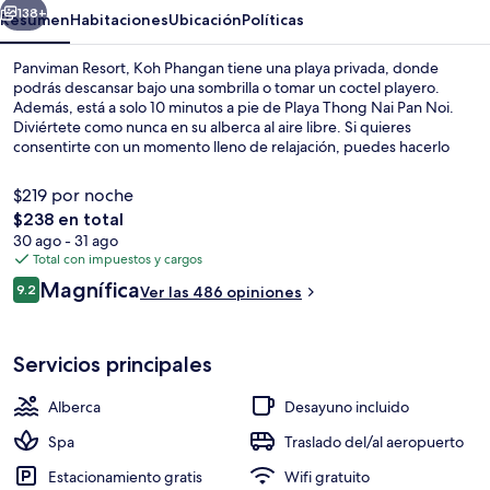
138+
Resumen
Habitaciones
Ubicación
Políticas
Panviman Resort, Koh Phangan tiene una playa privada, donde
podrás descansar bajo una sombrilla o tomar un coctel playero.
Además, está a solo 10 minutos a pie de Playa Thong Nai Pan Noi.
Diviértete como nunca en su alberca al aire libre. Si quieres
consentirte con un momento lleno de relajación, puedes hacerlo
con un masaje de tejido profundo, un tratamiento facial o una
envoltura desintoxicante. Disfruta la gastronomía en sus 3
$219 por noche
restaurantes, y si quieres tomar un coctel, el bar o lounge es un
El
$238 en total
buen lugar. Otros servicios y amenidades a destacar de este resort
precio
30 ago - 31 ago
de lujo son su bar junto a la alberca, su sala de fitness y su baño de
Terraza o patio
total
Total con impuestos y cargos
vapor.
es
Opiniones
Magnífica
9.2
Ver las 486 opiniones
de
9.2 de 10,
$238
Servicios principales
Alberca
Desayuno incluido
Spa
Traslado del/al aeropuerto
Estacionamiento gratis
Wifi gratuito