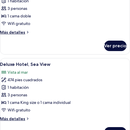
de
1 habitación
Presidential
3 personas
Pool
1 cama doble
Suite,
Wifi gratuito
Sea
Más
Más detalles
View
detalles
sobre
Ver precio
Presidential
Pool
Suite,
Abrir
Habitación de hotel con una cama grande
7
Sea
Deluxe Hotel, Sea View
todas
View
Vista al mar
las
474 pies cuadrados
fotos
de
1 habitación
Deluxe
3 personas
Hotel,
1 cama King size o 1 cama individual
Sea
Wifi gratuito
View
Más
Más detalles
detalles
sobre