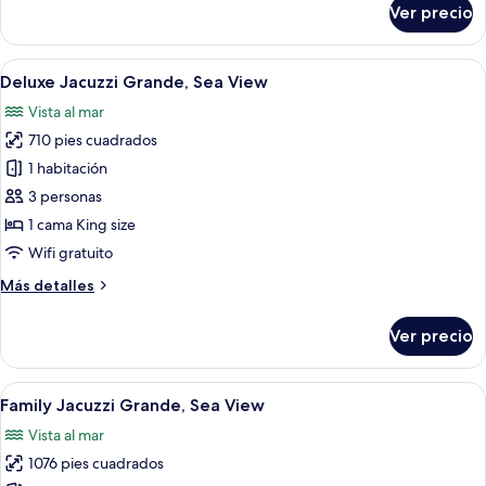
Ver precio
Pool
Villa,
Sea
Abrir
Un dormitorio con una cama grande, vis
12
View
Deluxe Jacuzzi Grande, Sea View
todas
Vista al mar
las
710 pies cuadrados
fotos
de
1 habitación
Deluxe
3 personas
Jacuzzi
1 cama King size
Grande,
Wifi gratuito
Sea
Más
Más detalles
View
detalles
sobre
Ver precio
Deluxe
Jacuzzi
Grande,
Abrir
Una habitación de hotel moderna con 
13
Sea
Family Jacuzzi Grande, Sea View
todas
View
Vista al mar
las
1076 pies cuadrados
fotos