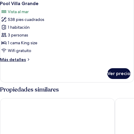
Abrir
8
Pool Villa Grande
todas
Vista al mar
las
538 pies cuadrados
fotos
de
1 habitación
Pool
3 personas
Villa
1 cama King size
Grande
Wifi gratuito
Más
Más detalles
detalles
sobre
Ver precio
Pool
Villa
Grande
Propiedades similares
Cocohut Beach Resort
Anantara