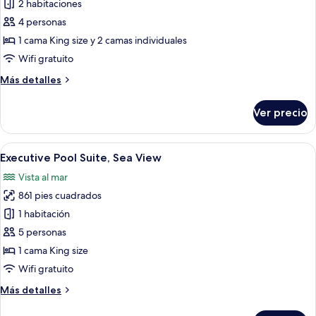
de
2 habitaciones
Family
4 personas
Jacuzzi
1 cama King size y 2 camas individuales
Grande,
Wifi gratuito
Sea
Más
Más detalles
View
detalles
sobre
Ver precio
Family
Jacuzzi
Grande,
Abrir
Una piscina con vista al mar y una peq
16
Sea
Executive Pool Suite, Sea View
todas
View
Vista al mar
las
861 pies cuadrados
fotos
de
1 habitación
Executive
5 personas
Pool
1 cama King size
Suite,
Wifi gratuito
Sea
Más
Más detalles
View
detalles
sobre