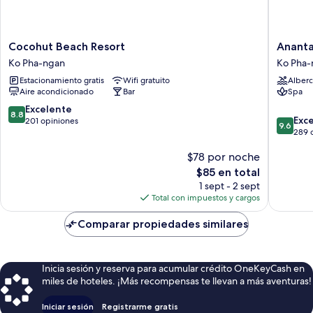
Cocohut
Anantar
Cocohut Beach Resort
Ananta
Beach
Rasanan
Ko Pha-ngan
Ko Pha-
Resort
Koh
Estacionamiento gratis
Wifi gratuito
Alberc
Ko
Phanga
Aire acondicionado
Bar
Spa
Pha-
Villas
ngan
Ko
8.8
Excelente
8.8
9.6
Pha-
Exc
de
201 opiniones
9.6
de
ngan
289 
10,
10,
Excelente,
$78 por noche
Excepcio
201
289
opiniones
El
$85 en total
opinion
precio
1 sept - 2 sept
actual
Total con impuestos y cargos
es
de
Comparar propiedades similares
$85
Inicia sesión y reserva para acumular crédito OneKeyCash en
miles de hoteles. ¡Más recompensas te llevan a más aventuras!
Iniciar sesión
Registrarme gratis