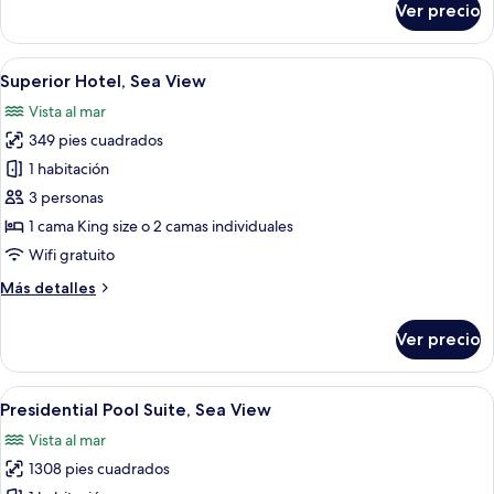
Ver precio
Executive
Pool
Suite,
Abrir
Una habitación de hotel moderna con u
8
Sea
Superior Hotel, Sea View
todas
View
Vista al mar
las
349 pies cuadrados
fotos
de
1 habitación
Superior
3 personas
Hotel,
1 cama King size o 2 camas individuales
Sea
Wifi gratuito
View
Más
Más detalles
detalles
sobre
Ver precio
Superior
Hotel,
Sea
Abrir
Una villa moderna con una gran piscin
13
View
Presidential Pool Suite, Sea View
todas
Vista al mar
las
1308 pies cuadrados
fotos