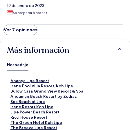
19 de enero de 2023
Se hospedó 5 noches
Ver 7 opiniones
Más información
Hospedaje
E
Ananya Lipe Resort
n
E
Irene Pool Villa Resort, Koh Lipe
l
n
E
Bulow Casa Grand View Resort & Spa
a
l
n
E
Andaman Beach Resort by Zodiac
c
a
l
n
E
Sea Beach at Lipe
e
c
a
l
n
E
Irene Resort Koh Lipe
p
e
c
a
l
n
E
Lipe Power Beach Resort
a
p
e
c
a
l
n
E
Ricci House Resort
r
a
p
e
c
a
l
n
E
The Green Hotel Koh Lipe
a
r
a
p
e
c
a
l
n
E
The Breeze Lipe Resort