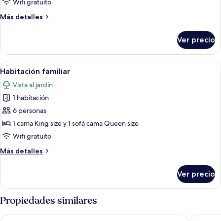
Wifi gratuito
Más
Más detalles
detalles
sobre
Ver precio
Habitación
Deluxe
Abrir
Un sendero estrecho que conduce a un 
12
Habitación familiar
todas
Vista al jardín
las
1 habitación
fotos
de
6 personas
Habitación
1 cama King size y 1 sofá cama Queen size
familiar
Wifi gratuito
Más
Más detalles
detalles
sobre
Ver precio
Habitación
familiar
Propiedades similares
Anda Resort Koh Lipe
Mali Res