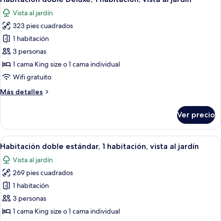
todas
habitación,
Vista al jardín
vista
las
al
323 pies cuadrados
fotos
mar
de
1 habitación
Habitación
3 personas
doble
1 cama King size o 1 cama individual
Deluxe,
Wifi gratuito
1
Más
Más detalles
habitación,
detalles
vista
sobre
Ver precio
al
Habitación
doble
jardín
Deluxe,
Abrir
Una casa de madera tradicional con u
12
1
Habitación doble estándar, 1 habitación, vista al jardín
todas
habitación,
Vista al jardín
vista
las
al
269 pies cuadrados
fotos
jardín
de
1 habitación
Habitación
3 personas
doble
1 cama King size o 1 cama individual
estándar,