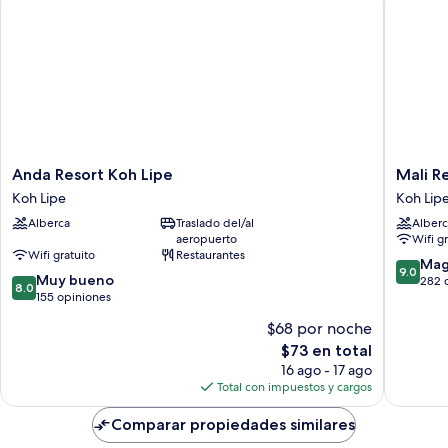
Anda
Mali
Anda Resort Koh Lipe
Mali R
Resort
Resort
Koh Lipe
Koh Lip
Koh
Sunrise
Alberca
Traslado del/al
Alberc
Lipe
Beach
aeropuerto
Wifi g
Koh
Koh
Wifi gratuito
Restaurantes
Lipe
Lipe
9.0
Mag
9.0
8.0
Muy bueno
de
282 
8.0
de
155 opiniones
10,
10,
Magnífi
$68 por noche
Muy
282
El
$73 en total
bueno,
opinion
precio
155
16 ago - 17 ago
actual
opiniones
Total con impuestos y cargos
es
de
Comparar propiedades similares
$73