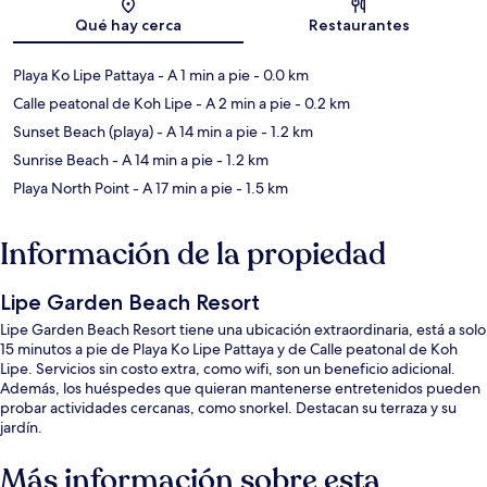
Sección del mapa
Qué hay cerca
Restaurantes
Playa Ko Lipe Pattaya
- A 1 min a pie
- 0.0 km
Calle peatonal de Koh Lipe
- A 2 min a pie
- 0.2 km
Sunset Beach (playa)
- A 14 min a pie
- 1.2 km
Sunrise Beach
- A 14 min a pie
- 1.2 km
Playa North Point
- A 17 min a pie
- 1.5 km
Información de la propiedad
Lipe Garden Beach Resort
Lipe Garden Beach Resort tiene una ubicación extraordinaria, está a solo
15 minutos a pie de Playa Ko Lipe Pattaya y de Calle peatonal de Koh
Lipe. Servicios sin costo extra, como wifi, son un beneficio adicional.
Además, los huéspedes que quieran mantenerse entretenidos pueden
probar actividades cercanas, como snorkel. Destacan su terraza y su
jardín.
Más información sobre esta