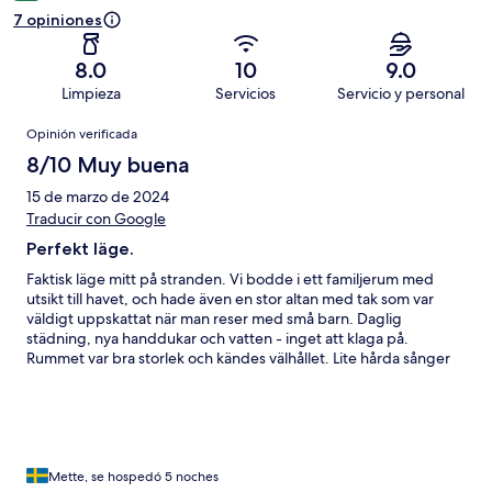
7 opiniones
8.0
10
9.0
Limpieza
Servicios
Servicio y personal
Opiniones
Opinión verificada
8/10 Muy buena
15 de marzo de 2024
Traducir con Google
Perfekt läge.
Faktisk läge mitt på stranden. Vi bodde i ett familjerum med
utsikt till havet, och hade även en stor altan med tak som var
väldigt uppskattat när man reser med små barn. Daglig
städning, nya handdukar och vatten - inget att klaga på.
Rummet var bra storlek och kändes välhållet. Lite hårda sånger
dock. Trevlig personal i receptionen som kunde hjälpa till vid
frågor samt hjälpte med bagagen till och från båten. Möjlighet
för fantastisk massage på hotellet till rimliga priser. Flera bra
restauranger i närområdet samt ca 300 m till walking street. Alt i
akt ett väldigt bra hotell - vi kommer gärna igen. Enda minuset
var att det på beskrivningen (bekvämligheter) stod att det fanns
Mette, se hospedó 5 noches