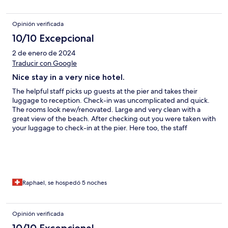
pool, vilket inte stämmer. Men pool behov finns inte när det
ligger precis på stranden.
Opinión verificada
10/10 Excepcional
2 de enero de 2024
Traducir con Google
Nice stay in a very nice hotel.
The helpful staff picks up guests at the pier and takes their
luggage to reception. Check-in was uncomplicated and quick.
The rooms look new/renovated. Large and very clean with a
great view of the beach. After checking out you were taken with
your luggage to check-in at the pier. Here too, the staff
transported the suitcase.
Raphael, se hospedó 5 noches
Opinión verificada