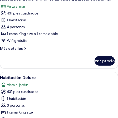
todas
vista
Vista al mar
al
las
jardín
431 pies cuadrados
fotos
de
1 habitación
Habitación
4 personas
doble
1 cama King size o 1 cama doble
Grand,
Wifi gratuito
1
Más
Más detalles
habitación,
detalles
balcón,
sobre
Ver precio
vista
Habitación
doble
al
Grand,
Abrir
Un edificio con un camino de arena qu
mar
12
1
Habitación Deluxe
todas
habitación,
Vista al jardín
balcón,
las
vista
431 pies cuadrados
fotos
al
de
1 habitación
mar
Habitación
3 personas
Deluxe
1 cama King size