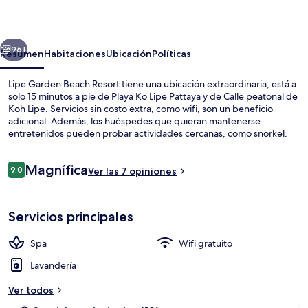
Beach
Resort
erior
Siguiente
96+
Resumen
Habitaciones
Ubicación
Políticas
Lipe Garden Beach Resort tiene una ubicación extraordinaria, está a
solo 15 minutos a pie de Playa Ko Lipe Pattaya y de Calle peatonal de
Koh Lipe. Servicios sin costo extra, como wifi, son un beneficio
adicional. Además, los huéspedes que quieran mantenerse
entretenidos pueden probar actividades cercanas, como snorkel.
Destacan su terraza y su jardín.
Opiniones
Magnífica
9.0
Ver las 7 opiniones
9.0 de 10,
Playa en los alrededores y playa de ar
Servicios principales
Spa
Wifi gratuito
Lavandería
Ver todos