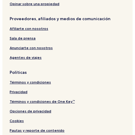
l
o
i
e
R
o
r
B
Opinar sobre una propiedad
i
r
p
s
e
r
i
e
p
t
e
o
s
t
s
a
Proveedores, afiliados y medios de comunicación
e
K
r
o
e
c
o
t
r
B
h
Afiliarte con nosotros
h
K
t
e
R
L
o
a
e
Sala de prensa
i
h
c
s
p
L
h
o
Anunciarte con nosotros
e
i
r
Agentes de viajes
p
t
e
Políticas
Términos y condiciones
Privacidad
Términos y condiciones de One Key™
Opciones de privacidad
Cookies
Pautas y reporte de contenido