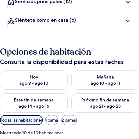
Servicios principales
(12)
Siéntete como en casa
(6)
Opciones de habitación
Consulta la disponibilidad para estas fechas
Consulta la disponibilidad para hoy ago 9 - ago 10
Consulta la disponibilidad par
Hoy
Mañana
ago 9 - ago 10
ago 10 - ago 11
Consulta la disponibilidad para este fin de semana ago 14 - ag
Consulta la disponibilidad pa
Este fin de semana
Próximo fin de semana
ago 14 - ago 16
ago 21 - ago 23
Filtros
Todas las habitaciones
1 cama
2 camas
disponibles
para
Mostrando 10 de 10 habitaciones
las