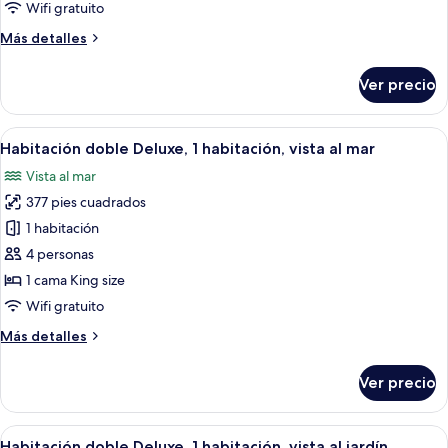
Wifi gratuito
fotos
de
Más
Más detalles
detalles
Habitación
sobre
Ver precio
Habitación
Abrir
Vista por una ventana con un banco de
13
Habitación doble Deluxe, 1 habitación, vista al mar
todas
Vista al mar
las
377 pies cuadrados
fotos
de
1 habitación
Habitación
4 personas
doble
1 cama King size
Deluxe,
Wifi gratuito
1
Más
Más detalles
habitación,
detalles
vista
sobre
Ver precio
al
Habitación
doble
mar
Deluxe,
Abrir
Una hamaca sobre una terraza de madera
12
1
Habitación doble Deluxe, 1 habitación, vista al jardín