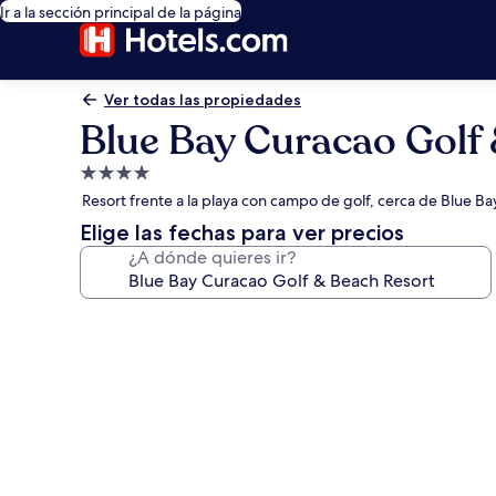
Ir a la sección principal de la página
Ver todas las propiedades
Blue Bay Curacao Golf
Propiedad
de
Resort frente a la playa con campo de golf, cerca de Blue Ba
4.0
Elige las fechas para ver precios
estrellas
¿A dónde quieres ir?
Galería
de
fotos
de
Blue
Bay