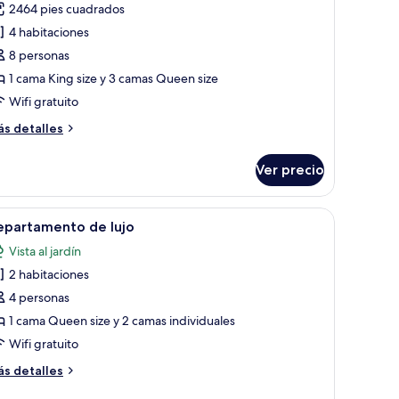
2464 pies cuadrados
rivate
4 habitaciones
ool
8 personas
lla
1 cama King size y 3 camas Queen size
-
edroom
Wifi gratuito
ás
s detalles
talles
bre
Ver precio
ivate
ol
lla
grande, una silla, una mesita pequeña y un estante empotrado.
brir
Una habitación de hotel con una cama grande,
5
epartamento de lujo
odas
edroom
Vista al jardín
s
2 habitaciones
otos
e
4 personas
epartamento
1 cama Queen size y 2 camas individuales
e
Wifi gratuito
jo
ás
s detalles
talles