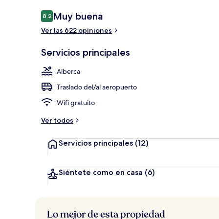
Opiniones
Muy buena
8.2
8.2 de 10,
Ver las 622 opiniones
Playa privada
Servicios principales
Alberca
Traslado del/al aeropuerto
Wifi gratuito
Ver todos
Servicios principales
(12)
Siéntete como en casa
(6)
Lo mejor de esta propiedad