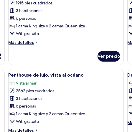
1915 pies cuadrados
Private
P
3 habitaciones
Pool
P
6 personas
Villa
Vi
1 cama King size y 2 camas Queen size
3-
4
bedroom
b
Wifi gratuito
Más
M
Más detalles
Má
detalles
de
sobre
so
o
Ver precio
Private
Pr
Pool
Po
Villa
Vi
 cama grande, una silla, un taburete pequeño y un adornado en la pared.
Abrir
Un dormitorio moderno con una cama 
A
6
3-
4-
Penthouse de lujo, vista al océano
D
todas
t
bedroom
b
Vista al mar
las
la
2562 pies cuadrados
fotos
f
de
d
3 habitaciones
Penthouse
D
6 personas
de
d
1 cama King size y 2 camas Queen size
lujo,
lu
Wifi gratuito
M
Má
vista
de
Más
Más detalles