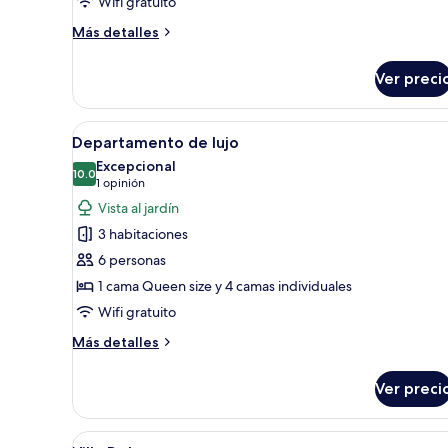
2
Wifi gratuito
bedroom
Más
Más detalles
detalles
sobre
Ver preci
Ocean
Front
Luxury
Abrir
Una sala de estar moderna con s
1
Apartment
Departamento de lujo
todas
2
Excepcional
bedroom
las
10.0
10.0 de 10
(1
1 opinión
fotos
opinión)
Vista al jardín
de
3 habitaciones
Departamento
6 personas
de
1 cama Queen size y 4 camas individuales
lujo
Wifi gratuito
Más
Más detalles
detalles
sobre
Ver preci
Departamento
de
lujo
Abrir
Una casa moderna de dos pisos c