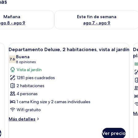
has
isponibilidad para mañana ago 8 - ago 9
Consulta la disponibilidad para este 
Mañana
Este fin de semana
ago 8 - ago 9
ago 7 - ago 9
l cristalina, rodeada de sillas de descanso y palmeras.
Abrir
Una piscina con sillas de descanso y p
A
10
Departamento Deluxe, 2 habitaciones, vista al jardín
De
todas
t
p
Buena
las
7.6
la
7.6 de 10
(8
8 opiniones
fotos
f
opiniones)
Vista al jardín
de
d
1281 pies cuadrados
Departamento
D
2 habitaciones
Deluxe,
d
4 personas
2
lu
1 cama King size y 2 camas individuales
habitaciones,
2
vista
h
Wifi gratuito
M
Má
al
vi
Más
de
Más detalles
jardín
a
detalles
so
sobre
De
la
o
Ver precio
Departamento
d