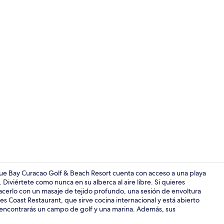
Video realiz
lue Bay Curacao Golf & Beach Resort cuenta con acceso a una playa
 Diviértete como nunca en su alberca al aire libre. Si quieres
cerlo con un masaje de tejido profundo, una sesión de envoltura
Cocina priv
es Coast Restaurant, que sirve cocina internacional y está abierto
es encontrarás un campo de golf y una marina. Además, sus