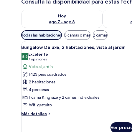
Consulta la disponibilidad para estas fec
Consulta la disponibilidad para hoy ago 7 - ago 8
Consulta la d
Hoy
ago 7 - ago 8
Filtros
Todas las habitaciones
3 camas o más
2 camas
disponibles
Abrir
Un área de piscina con agua azu
para
8
Bungalow Deluxe, 2 habitaciones, vista al jardín
todas
las
Excelente
las
8.6
habitaciones
8.6 de 10
(7
7 opiniones
fotos
opiniones)
Vista al jardín
de
1423 pies cuadrados
Bungalow
2 habitaciones
Deluxe,
4 personas
2
1 cama King size y 2 camas individuales
habitaciones,
vista
Wifi gratuito
al
Más
Más detalles
jardín
detalles
sobre
Ver preci
Bungalow