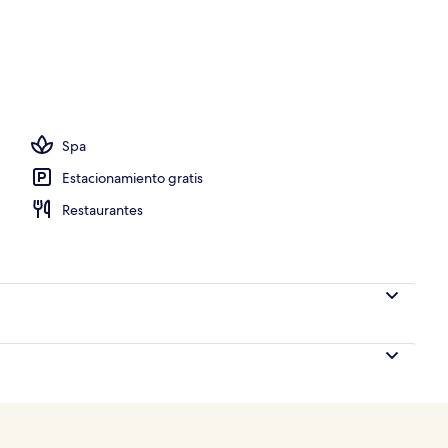
, playa de arena blanca y camas de playa gratuitas
Spa
Estacionamiento gratis
Restaurantes