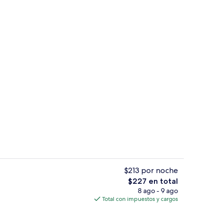
Vista frontal de la propiedad
ado por un influencer
$213 por noche
El
$227 en total
precio
8 ago - 9 ago
ada
Cocina privada
total
Total con impuestos y cargos
es
de