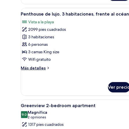
Deluxe,
2
Abrir
Una sala de estar moderna con 
7
habitaciones,
Penthouse de lujo, 3 habitaciones, frente al océa
todas
vista
Vista a la playa
al
las
jardín
2099 pies cuadrados
fotos
de
3 habitaciones
Penthouse
6 personas
de
3 camas King size
lujo,
Wifi gratuito
3
Más
Más detalles
habitaciones,
detalles
frente
sobre
al
Penthouse
Ver preci
de
océano
lujo,
3
Abrir
Una habitación de hotel con u
habitaciones,
24
Greenview 2-bedroom apartment
todas
frente
Magnífica
al
las
9.0
9.0 de 10
(2
2 opiniones
océano
fotos
opiniones)
1317 pies cuadrados
de