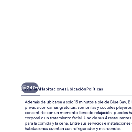
Curacao
Golf
&
Beach
Resort
240+
Resumen
Habitaciones
Ubicación
Políticas
Además de ubicarse a solo 15 minutos a pie de Blue Bay, B
privada con camas gratuitas, sombrillas y cocteles playeros.
consentirte con un momento lleno de relajación, puedes ha
corporal o un tratamiento facial. Uno de sus 4 restaurantes 
para la comida y la cena. Entre sus servicios e instalacion
habitaciones cuentan con refrigerador y microondas.