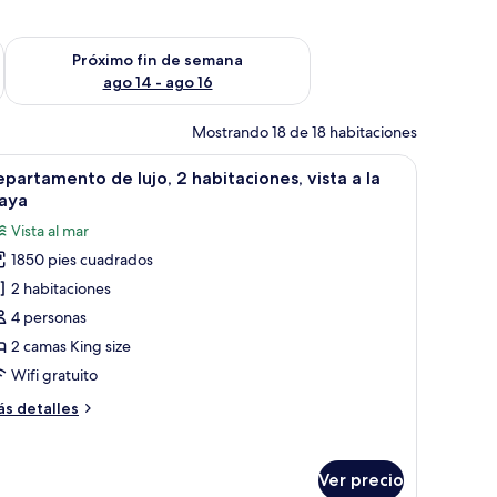
fin de semana ago 7 - ago 9
Consulta la disponibilidad para el próximo fin de semana ago 
Próximo fin de semana
ago 14 - ago 16
Mostrando 18 de 18 habitaciones
almeras, rodeada por un edificio con techo de tejas.
brir
Una cocina moderna con comedor, sofá y balcó
8
partamento de lujo, 2 habitaciones, vista a la
odas
laya
s
Vista al mar
otos
1850 pies cuadrados
e
2 habitaciones
epartamento
e
4 personas
jo,
2 camas King size
Wifi gratuito
abitaciones,
ás
s detalles
sta
talles
bre
partamento
Ver precio
e