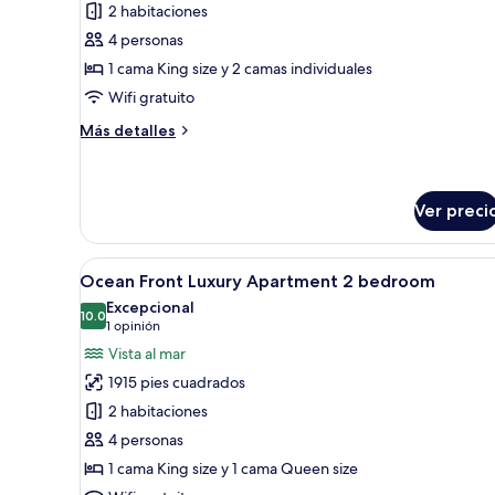
2 habitaciones
Greenview
4 personas
2-
1 cama King size y 2 camas individuales
bedroom
Wifi gratuito
apartment
Más
Más detalles
detalles
sobre
Greenview
2-
Ver preci
bedroom
apartment
Abrir
Un dormitorio moderno con una
5
Ocean Front Luxury Apartment 2 bedroom
todas
Excepcional
las
10.0
10.0 de 10
(1
1 opinión
fotos
opinión)
Vista al mar
de
1915 pies cuadrados
Ocean
2 habitaciones
Front
4 personas
Luxury
1 cama King size y 1 cama Queen size
Apartment