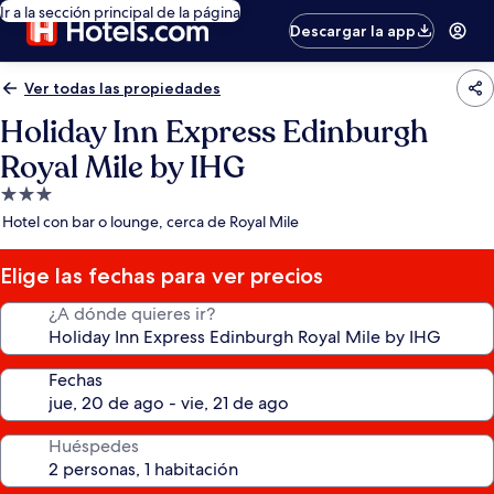
Ir a la sección principal de la página
Descargar la app
Ver todas las propiedades
Holiday Inn Express Edinburgh
Royal Mile by IHG
Propiedad
de
Hotel con bar o lounge, cerca de Royal Mile
3.0
estrellas
Elige las fechas para ver precios
¿A dónde quieres ir?
Fechas
Huéspedes