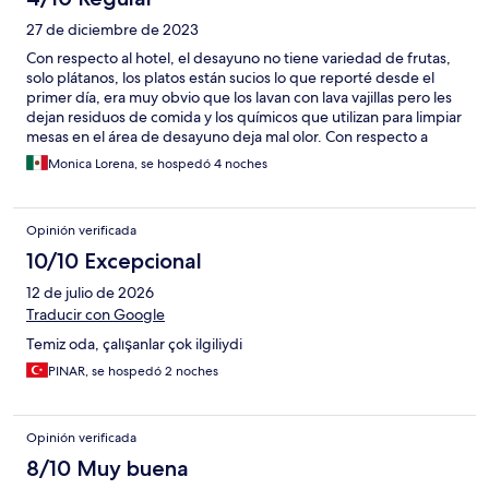
27 de diciembre de 2023
Con respecto al hotel, el desayuno no tiene variedad de frutas,
solo plátanos, los platos están sucios lo que reporté desde el
primer día, era muy obvio que los lavan con lava vajillas pero les
dejan residuos de comida y los químicos que utilizan para limpiar
mesas en el área de desayuno deja mal olor. Con respecto a
Expedía, el precio de la habitación por noche a través de
Monica Lorena, se hospedó 4 noches
expedía es muy caro a comparación de lo que te brinda el hotel
directamente o cualquier otra aplicación. (El doble del precio)
Opinión verificada
10/10 Excepcional
12 de julio de 2026
Traducir con Google
Temiz oda, çalışanlar çok ilgiliydi
PINAR, se hospedó 2 noches
Opinión verificada
8/10 Muy buena