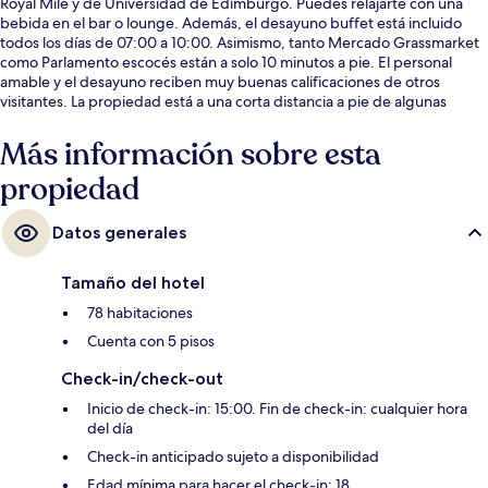
Royal Mile y de Universidad de Edimburgo. Puedes relajarte con una
bebida en el bar o lounge. Además, el desayuno buffet está incluido
todos los días de 07:00 a 10:00. Asimismo, tanto Mercado Grassmarket
como Parlamento escocés están a solo 10 minutos a pie. El personal
amable y el desayuno reciben muy buenas calificaciones de otros
visitantes. La propiedad está a una corta distancia a pie de algunas
opciones de transporte público: St Andrew Square Tram Stop está a 12
minutos y Princes Street Tram Stop está a 14 minutos.
Más información sobre esta
propiedad
Datos generales
Tamaño del hotel
78 habitaciones
Cuenta con 5 pisos
Check-in/check-out
Inicio de check-in: 15:00. Fin de check-in: cualquier hora
del día
Check-in anticipado sujeto a disponibilidad
Edad mínima para hacer el check-in: 18