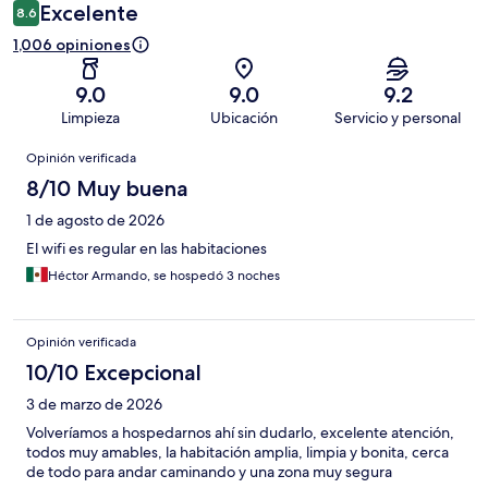
Excelente
8.6
1,006 opiniones
9.0
9.0
9.2
Limpieza
Ubicación
Servicio y personal
Opiniones
Opinión verificada
8/10 Muy buena
1 de agosto de 2026
El wifi es regular en las habitaciones
Héctor Armando, se hospedó 3 noches
Opinión verificada
10/10 Excepcional
3 de marzo de 2026
Volveríamos a hospedarnos ahí sin dudarlo, excelente atención,
todos muy amables, la habitación amplia, limpia y bonita, cerca
de todo para andar caminando y una zona muy segura