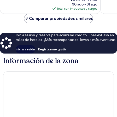
opiniones
precio
Ciudad
opinion
30 ago - 31 ago
actual
de
Total con impuestos y cargos
es
Edimbu
de
Comparar propiedades similares
$236
Inicia sesión y reserva para acumular crédito OneKeyCash en
miles de hoteles. ¡Más recompensas te llevan a más aventuras!
Iniciar sesión
Registrarme gratis
Información de la zona