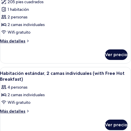
205 pies cuadrados
Free
fotos
Hot
1 habitación
de
Breakfast)
2 personas
Habitación
estándar,
2 camas individuales
2
Wifi gratuito
camas
Más
Más detalles
individuales
detalles
(with
sobre
Ver precio
Habitación
Free
estándar,
Hot
2
Abrir
Habitación de hotel con dos camas, cad
Breakfast)
4
camas
Habitación estándar, 2 camas individuales (with Free Hot
todas
individuales
Breakfast)
(with
las
4 personas
Free
fotos
Hot
2 camas individuales
de
Breakfast)
Wifi gratuito
Habitación
estándar,
Más
Más detalles
detalles
2
sobre
camas
Ver precio
Habitación
individuales