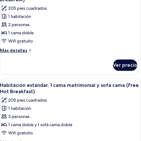
Breakfast)
las
205 pies cuadrados
fotos
1 habitación
de
2 personas
Habitación
estándar,
1 cama doble
1
Wifi gratuito
cama
Más
Más detalles
matrimonial
detalles
(with
sobre
Ver precio
Habitación
Free
estándar,
Hot
1
Abrir
Habitación de hotel con cabecera de 
Breakfast)
10
cama
Habitación estándar, 1 cama matrimonial y sofá cama (Free
todas
matrimonial
Hot Breakfast)
(with
las
205 pies cuadrados
Free
fotos
Hot
1 habitación
de
Breakfast)
3 personas
Habitación
estándar,
1 cama doble y 1 sofá cama doble
1
Wifi gratuito
cama