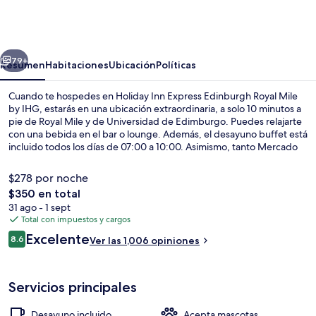
Inn
Express
Edinburgh
erior
Siguiente
Royal
79+
Resumen
Habitaciones
Ubicación
Políticas
Mile
Cuando te hospedes en Holiday Inn Express Edinburgh Royal Mile
by
by IHG, estarás en una ubicación extraordinaria, a solo 10 minutos a
pie de Royal Mile y de Universidad de Edimburgo. Puedes relajarte
IHG
con una bebida en el bar o lounge. Además, el desayuno buffet está
incluido todos los días de 07:00 a 10:00. Asimismo, tanto Mercado
Grassmarket como Parlamento escocés están a solo 10 minutos a
pie. El personal amable y el desayuno reciben muy buenas
$278 por noche
calificaciones de otros visitantes. La propiedad está a una corta
El
$350 en total
distancia a pie de algunas opciones de transporte público: St
precio
31 ago - 1 sept
Andrew Square Tram Stop está a 12 minutos y Princes Street Tram
Exterior
total
Total con impuestos y cargos
Stop está a 14 minutos.
es
Opiniones
Excelente
8.6
Ver las 1,006 opiniones
de
8.6 de 10,
$350
Servicios principales
Desayuno incluido
Acepta mascotas