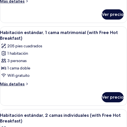
Más
Más detalles
matrimonial
detalles
y
sobre
Ver precio
Habitación
sofá
estándar,
cama
1
Abrir
Un baño con azulejos blancos, una du
(Free
12
cama
Habitación estándar, 1 cama matrimonial (with Free Hot
todas
matrimonial
Hot
Breakfast)
y
las
Breakfast)
205 pies cuadrados
sofá
fotos
cama
1 habitación
de
(Free
3 personas
Habitación
Hot
Breakfast)
estándar,
1 cama doble
1
Wifi gratuito
cama
Más
Más detalles
matrimonial
detalles
(with
sobre
Ver precio
Habitación
Free
estándar,
Hot
1
Abrir
Habitación de hotel con dos camas, cad
Breakfast)
14
cama
Habitación estándar, 2 camas individuales (with Free Hot
todas
matrimonial
Breakfast)
(with
las