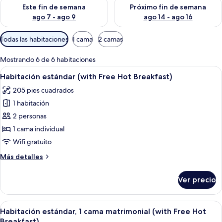
Consulta la disponibilidad para este fin de semana ago 7 - ag
Consulta la disponibilidad par
Este fin de semana
Próximo fin de semana
ago 7 - ago 9
ago 14 - ago 16
Filtros
Todas las habitaciones
1 cama
2 camas
disponibles
para
Mostrando 6 de 6 habitaciones
las
Abrir
Una habitación de hotel con una cama g
10
Habitación estándar (with Free Hot Breakfast)
habitaciones
todas
205 pies cuadrados
las
1 habitación
fotos
de
2 personas
Habitación
1 cama individual
estándar
Wifi gratuito
(with
Más
Más detalles
Free
detalles
Hot
sobre
Ver precio
Habitación
Breakfast)
estándar
(with
Abrir
Una habitación de hotel con una cama g
11
Free
Habitación estándar, 1 cama matrimonial (with Free Hot
todas
Hot
Breakfast)