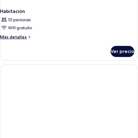
Habitación
10 personas
Wifi gratuito
Más
Más detalles
detalles
sobre
Ver precio
Habitación