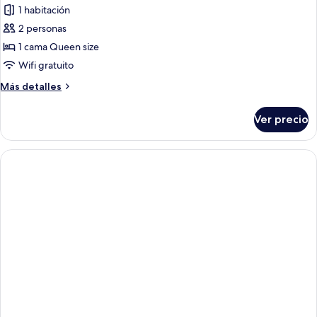
de
1 habitación
Habitación
2 personas
doble
1 cama Queen size
estándar,
Wifi gratuito
balcón,
Más
Más detalles
vista
detalles
al
sobre
Ver precio
mar
Habitación
doble
estándar,
balcón,
vista
al
mar