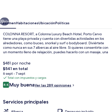
RESORT,
a
Colonna
erior
Siguiente
Luxury
61+
Resumen
Habitaciones
Ubicación
Políticas
Beach
COLONNA RESORT, a Colonna Luxury Beach Hotel, Porto Cervo
Hotel,
tiene una playa privada y cuenta con divertidas actividades en los
alrededores, como buceo, snorkel y surf o bodyboard. Diviértete
Porto
como nunca en sus 7 albercas al aire libre. Si quieres consentirte con
Cervo
un momento lleno de relajación, puedes hacerlo con un masaje, una
sesión de hidroterapia o una sesión de talasoterapia. Con vista al mar
y con platillos de la cocina italiana, Colonna Restaurant es uno de los
$481 por noche
2 restaurantes y de los 2 bares o lounges de esta propiedad. Otros
El
$541 en total
servicios y amenidades que verás en este hotel de lujo son una
precio
6 sept - 7 sept
terraza en la azotea, un bar junto a la alberca y sala de fitness.
Vista aérea
total
Total con impuestos y cargos
es
Opiniones
Muy buena
8.4
Ver las 289 opiniones
de
8.4 de 10,
$541
Servicios principales
Alberca
Desayuno incluido