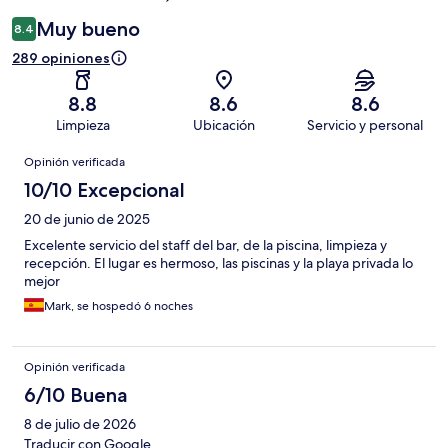
Muy bueno
8.4
289 opiniones
8.8
8.6
8.6
Limpieza
Ubicación
Servicio y personal
Opiniones
Opinión verificada
10/10 Excepcional
20 de junio de 2025
Excelente servicio del staff del bar, de la piscina, limpieza y
recepción. El lugar es hermoso, las piscinas y la playa privada lo
mejor
Mark, se hospedó 6 noches
Opinión verificada
6/10 Buena
8 de julio de 2026
Traducir con Google