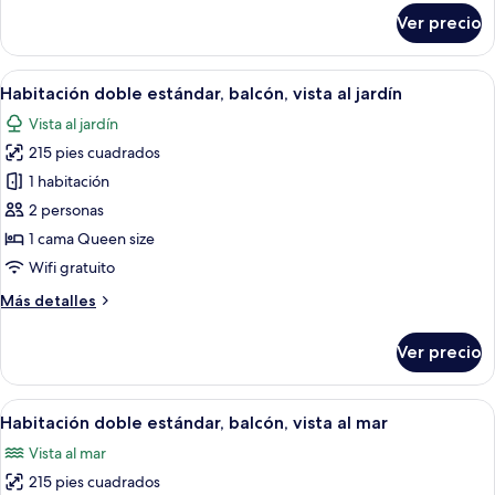
sobre
Ver precio
Suite
ejecutiva
Abrir
Habitación de hotel con una cama grand
6
Habitación doble estándar, balcón, vista al jardín
todas
Vista al jardín
las
215 pies cuadrados
fotos
de
1 habitación
Habitación
2 personas
doble
1 cama Queen size
estándar,
Wifi gratuito
balcón,
Más
Más detalles
vista
detalles
al
sobre
Ver precio
jardín
Habitación
doble
estándar,
Abrir
Habitación de hotel con cama, escritorio,
5
balcón,
Habitación doble estándar, balcón, vista al mar
todas
vista
Vista al mar
al
las
jardín
215 pies cuadrados
fotos