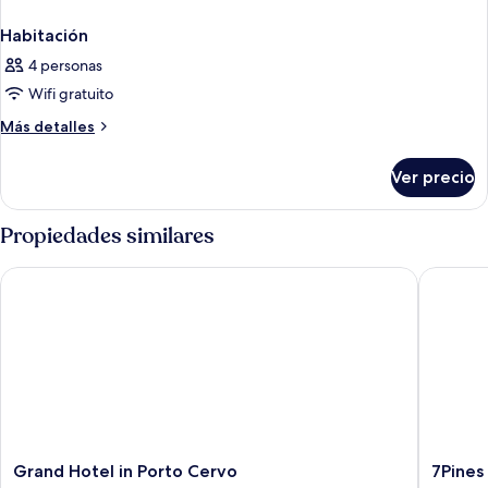
Habitación
4 personas
Wifi gratuito
Más
Más detalles
detalles
sobre
Ver precio
Habitación
Propiedades similares
Grand Hotel in Porto Cervo
7Pines R
Grand
7Pines
Grand Hotel in Porto Cervo
7Pines
Hotel
Resort