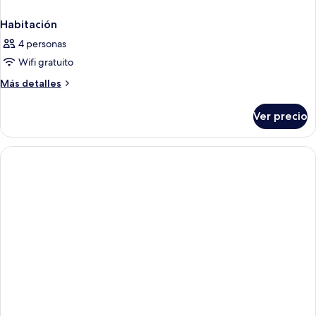
Habitación
4 personas
Wifi gratuito
Más
Más detalles
detalles
sobre
Ver precio
Habitación