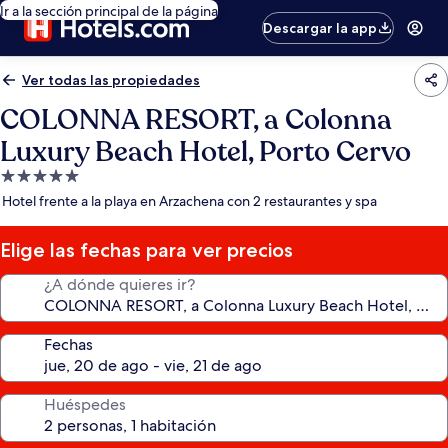
Ir a la sección principal de la página
Descargar la app
Ver todas las propiedades
COLONNA RESORT, a Colonna
Luxury Beach Hotel, Porto Cervo
Propiedad
de
Hotel frente a la playa en Arzachena con 2 restaurantes y spa
5.0
estrellas
Elige las fechas para ver precios
¿A dónde quieres ir?
Fechas
Huéspedes