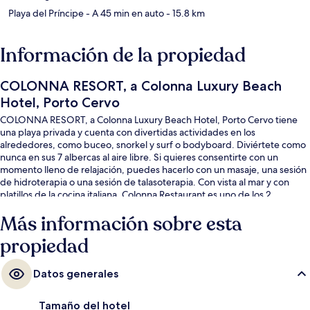
Playa del Príncipe
- A 45 min en auto
- 15.8 km
Información de la propiedad
COLONNA RESORT, a Colonna Luxury Beach
Hotel, Porto Cervo
COLONNA RESORT, a Colonna Luxury Beach Hotel, Porto Cervo tiene
una playa privada y cuenta con divertidas actividades en los
alrededores, como buceo, snorkel y surf o bodyboard. Diviértete como
nunca en sus 7 albercas al aire libre. Si quieres consentirte con un
momento lleno de relajación, puedes hacerlo con un masaje, una sesión
de hidroterapia o una sesión de talasoterapia. Con vista al mar y con
platillos de la cocina italiana, Colonna Restaurant es uno de los 2
restaurantes y de los 2 bares o lounges de esta propiedad. Otros
Más información sobre esta
servicios y amenidades que verás en este hotel de lujo son una terraza
en la azotea, un bar junto a la alberca y sala de fitness.
propiedad
Datos generales
Tamaño del hotel