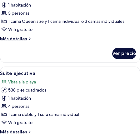
jardín
1 habitación
fotos
de
3 personas
Habitación
1 cama Queen size y 1 cama individual o 3 camas individuales
triple
Wifi gratuito
estándar,
Más
Más detalles
balcón,
detalles
vista
sobre
Ver precio
Habitación
al
triple
mar
estándar,
Abrir
Un dormitorio con cama, escritorio y s
5
balcón,
Suite ejecutiva
todas
vista
Vista a la playa
al
las
mar
538 pies cuadrados
fotos
de
1 habitación
Suite
4 personas
ejecutiva
1 cama doble y 1 sofá cama individual
Wifi gratuito
Más
Más detalles
detalles