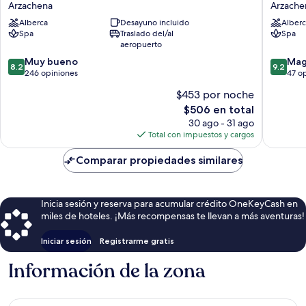
Arzachena
Arzache
in
Sardinia
Alberca
Desayuno incluido
Alberc
Porto
A
Spa
Traslado del/al
Spa
Cervo
Destinat
aeropuerto
Arzachena
By
8.2
9.2
Muy bueno
Hyatt
Mag
8.2
9.2
de
de
246 opiniones
Arzache
47 o
10,
10,
$453 por noche
Muy
Magnífi
El
$506 en total
bueno,
47
precio
246
opinion
30 ago - 31 ago
actual
opiniones
Total con impuestos y cargos
es
de
Comparar propiedades similares
$506
Inicia sesión y reserva para acumular crédito OneKeyCash en
miles de hoteles. ¡Más recompensas te llevan a más aventuras!
Iniciar sesión
Registrarme gratis
Información de la zona