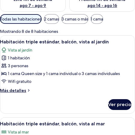
ago 7 - ago 9
ago 14 - ago 16
Filtros
Todas las habitaciones
2 camas
3 camas o más
1 cama
disponibles
para
Mostrando 8 de 8 habitaciones
las
Abrir
Habitación de hotel con dos camas, un
2
Habitación triple estándar, balcón, vista al jardín
habitaciones
todas
Vista al jardín
las
1 habitación
fotos
de
3 personas
Habitación
1 cama Queen size y 1 cama individual o 3 camas individuales
triple
Wifi gratuito
estándar,
Más
Más detalles
balcón,
detalles
vista
sobre
Ver precio
Habitación
al
triple
jardín
estándar,
Abrir
Habitación de hotel con cama, escritorio,
2
balcón,
Habitación triple estándar, balcón, vista al mar
todas
vista
Vista al mar
al
las