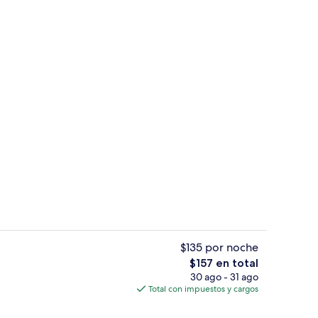
la propiedad
Bar (en la propiedad)
$135 por noche
El
$157 en total
precio
30 ago - 31 ago
Lounge
total
Total con impuestos y cargos
es
de