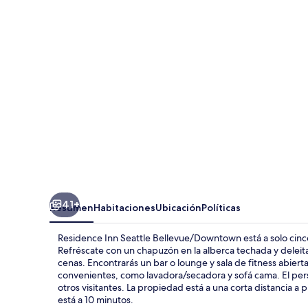
Seattle
Bellevue/Downtown
41+
Resumen
Habitaciones
Ubicación
Políticas
Residence Inn Seattle Bellevue/Downtown está a solo cinc
Refréscate con un chapuzón en la alberca techada y deleit
cenas. Encontrarás un bar o lounge y sala de fitness abiert
convenientes, como lavadora/secadora y sofá cama. El per
otros visitantes. La propiedad está a una corta distancia a
está a 10 minutos.