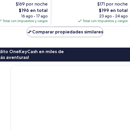
10,
$169 por noche
$171 por noche
Excelente,
El
El
$196 en total
$199 en total
1,417
precio
precio
opiniones
16 ago - 17 ago
23 ago - 24 ago
actual
actual
Total con impuestos y cargos
Total con impuestos y cargos
es
es
de
de
Comparar propiedades similares
$196
$199
rédito OneKeyCash en miles de
ás aventuras!