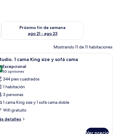
fin de semana ago 14 - ago 16
Consulta la disponibilidad para el próximo fin de semana ago
Próximo fin de semana
ago 21 - ago 23
Mostrando 11 de 11 habitaciones
ofá, reposapiés, mesa de comedor y televisor.
brir
Habitación de hotel con cama, escritorio con si
5
tudio, 1 cama King size y sofá cama
odas
Excepcional
s
4
9.4 de 10
(50
50 opiniones
otos
opiniones)
344 pies cuadrados
e
1 habitación
studio,
3 personas
1 cama King size y 1 sofá cama doble
ama
Wifi gratuito
ing
ize
ás
s detalles
talles
bre
ofá
Ver precio