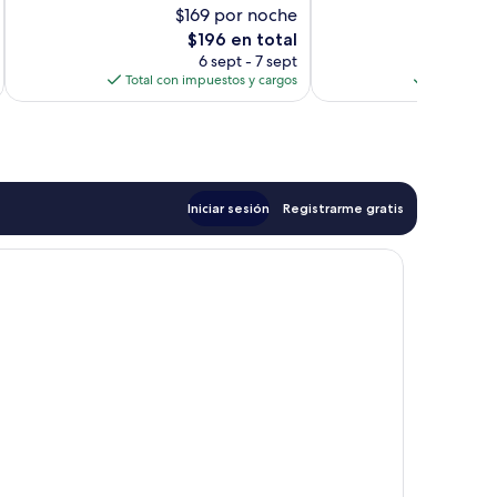
10,
$169 por noche
$
1,170
Excelente,
El
opiniones
$196 en total
1,006
precio
opiniones
6 sept - 7 sept
actual
Total con impuestos y cargos
Total con 
es
de
$196
Iniciar sesión
Registrarme gratis