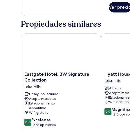
Suite,
1
Ver preci
habitación
Propiedades similares
Eastgate Hotel, BW Signature Collection
Hyatt House S
Eastgate
Hyatt
Eastgate Hotel, BW Signature
Hyatt Hous
Hotel,
House
Collection
Lake Hills
BW
Seattle/Belle
Lake Hills
Alberca
Signature
Lake
Acepta masc
Collection
Desayuno incluido
Hills
Estacionamien
Acepta mascotas
Lake
Wifi gratuito
Estacionamiento
Hills
disponible
9.0
Magnífic
9.0
Wifi gratuito
de
1,218 opini
8.8
10,
Excelente
8.8
de
Magnífico,
1,872 opiniones