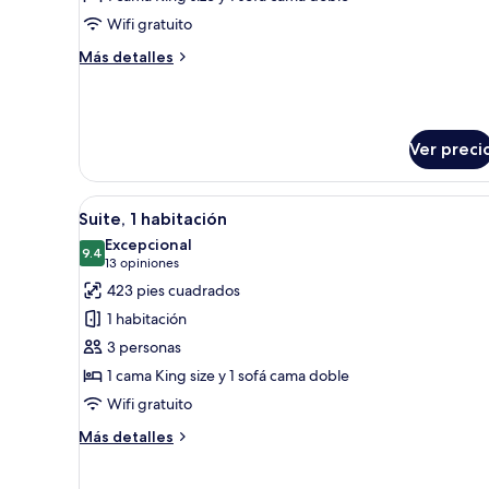
Suite,
Tub)
1
Wifi gratuito
habitación
Más
Más detalles
(Mobility/Hearing
detalles
sobre
Accessible,
Suite,
Tub)
1
Ver preci
habitación
(Mobility/Hearing
Accessible,
Abrir
Habitación de hotel con sofá, e
Tub)
6
Suite, 1 habitación
todas
Excepcional
las
9.4
9.4 de 10
(13
13 opiniones
fotos
opiniones)
423 pies cuadrados
de
1 habitación
Suite,
3 personas
1
1 cama King size y 1 sofá cama doble
habitación
Wifi gratuito
Más
Más detalles
detalles
sobre