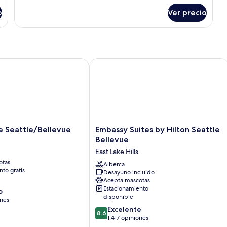
sobre
cama
o
Ver precio
Estudio,
(View)
1
cama
King
size
y
eattle/Bellevue
Embassy Suites by Hilton Seattle Bel
sofá
cama
(View)
Embassy
e Seattle/Bellevue
Embassy Suites by Hilton Seattle
Suites
Bellevue
vue
by
East Lake Hills
Hilton
otas
Seattle
Alberca
to gratis
Desayuno incluido
Bellevue
Acepta mascotas
East
Estacionamiento
o
Lake
disponible
ones
Hills
8.6
Excelente
8.6
de
1,417 opiniones