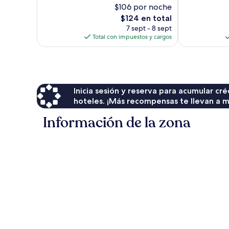
10,
1,218
$106 por noche
Excelente,
opiniones
El
$124 en total
1,872
precio
opiniones
7 sept - 8 sept
actual
Total con impuestos y cargos
es
de
$124
Inicia sesión y reserva para acumular c
hoteles. ¡Más recompensas te llevan a m
Información de la zona