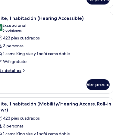
tudio,
ama
ama
.
brir
Habitación de hotel con sofá, escritorio, tele
7
ng
ite, 1 habitación (Hearing Accessible)
odas
ze
Excepcional
s
6
9.6 de 10
(5
5 opiniones
fá
otos
opiniones)
423 pies cuadrados
ama
e
3 personas
ite,
1 cama King size y 1 sofá cama doble
Wifi gratuito
abitación
Hearing
ás
s detalles
talles
ccessible)
bre
Ver precio
ite,
bitación
nodoro con barandilla y toallero.
brir
Un baño con ducha, barras de apoyo, inodoro 
7
earing
ite, 1 habitación (Mobility/Hearing Access, Roll-in
odas
cessible)
hwr)
s
423 pies cuadrados
otos
3 personas
e
1 cama King size y 1 sofá cama doble