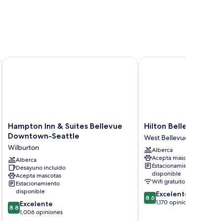
levue
Hampton Inn & Suites Bellevue Downtown-Seattle
Hilton Bellevue
Hampton
Hilton
Hampton Inn & Suites Bellevue
Hilton Bellevue
Inn
Bellevue
Downtown-Seattle
West Bellevue
&
West
Wilburton
Alberca
Suites
Bellevue
Acepta mascotas
Bellevue
Alberca
Estacionamiento
Desayuno incluido
Downtown-
disponible
Acepta mascotas
Seattle
Wifi gratuito
Estacionamiento
Wilburton
disponible
8.6
Excelente
8.6
de
1,170 opiniones
8.8
Excelente
8.8
10,
de
1,006 opiniones
Excelente,