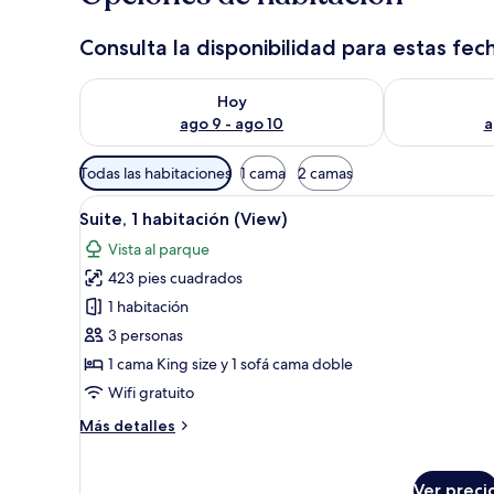
Consulta la disponibilidad para estas fec
Consulta la disponibilidad para hoy ago 9 - ago 10
Consulta la d
Hoy
ago 9 - ago 10
a
Filtros
Todas las habitaciones
1 cama
2 camas
disponibles
Abrir
Habitación de hotel con escritor
para
7
Suite, 1 habitación (View)
todas
las
Vista al parque
las
habitaciones
423 pies cuadrados
fotos
de
1 habitación
Suite,
3 personas
1
1 cama King size y 1 sofá cama doble
habitación
Wifi gratuito
(View)
Más
Más detalles
detalles
sobre
Suite,
Ver preci