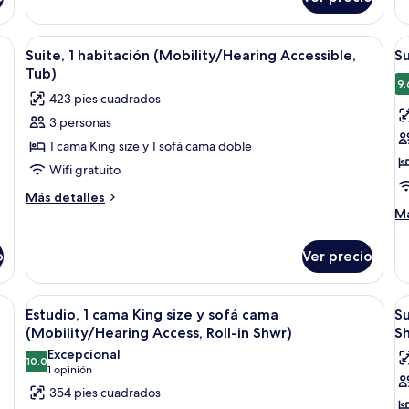
Es
c
1
c
scritorio con silla, televisor, mesita y zona de bar con taburetes.
Abrir
Un baño con bañera, inodoro y ducha
A
7
Ki
Suite, 1 habitación (Mobility/Hearing Accessible,
Su
todas
t
si
Tub)
las
y
la
9.
423 pies cuadrados
so
fotos
f
c
3 personas
de
d
1 cama King size y 1 sofá cama doble
Suite,
Su
1
1
Wifi gratuito
habitación
h
Más
Más detalles
(Mobility/Hearing
(
detalles
M
Má
sobre
de
Accessible,
A
Suite,
so
Tub)
o
Ver precio
1
Su
habitación
1
(Mobility/Hearing
ha
scritorio, silla, sofá, dos mesitas de noche y una lámpara de pared.
Abrir
Un baño con ducha, barras de apoyo, i
A
6
Accessible,
(H
Estudio, 1 cama King size y sofá cama
Su
todas
t
Tub)
Ac
(Mobility/Hearing Access, Roll-in Shwr)
S
las
la
Excepcional
10.0
fotos
f
10.0 de 10
(1
1 opinión
de
d
opinión)
354 pies cuadrados