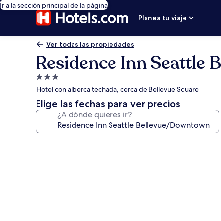
Ir a la sección principal de la página
Planea tu viaje
Ver todas las propiedades
Residence Inn Seattle
Propiedad
de
Hotel con alberca techada, cerca de Bellevue Square
3.0
Elige las fechas para ver precios
estrellas
¿A dónde quieres ir?
Galería
de
fotos
de
Residence
Inn