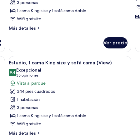
Estudio,
Su
3 personas
1
1
1 cama King size y 1 sofá cama doble
cama
h
M
Má
Wifi gratuito
King
(
de
so
Más
size
Más detalles
A
Su
detalles
y
Ro
1
sobre
o
sofá
Ver precio
in
ha
Estudio,
cama
S
(M
1
Ac
cama
(Mobility/Hearing
scritorio, televisión y zona de comedor.
Abrir
Una habitación de hotel con sofá, escri
Ro
8
King
Estudio, 1 cama King size y sofá cama (View)
Access,
todas
in
size
Excepcional
Roll-
Sh
y
las
9.4
9.4 de 10
(35
35 opiniones
in
sofá
fotos
opiniones)
Vista al parque
cama
Shwr)
de
(Mobility/Hearing
344 pies cuadrados
Estudio,
Access,
1 habitación
Roll-
1
in
3 personas
cama
Shwr)
1 cama King size y 1 sofá cama doble
King
size
Wifi gratuito
y
Más
Más detalles
sofá
detalles