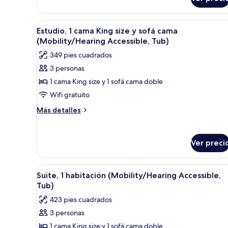
1
habitación
(View)
Abrir
Habitación de hotel con cama, e
6
Estudio, 1 cama King size y sofá cama
todas
(Mobility/Hearing Accessible, Tub)
las
349 pies cuadrados
fotos
3 personas
de
1 cama King size y 1 sofá cama doble
Estudio,
1
Wifi gratuito
cama
Más
Más detalles
King
detalles
sobre
size
Estudio,
y
Ver preci
1
sofá
cama
cama
King
Abrir
Habitación de hotel con cama, e
7
size
Suite, 1 habitación (Mobility/Hearing Accessible,
(Mobility/Hearing
todas
y
Tub)
Accessible,
sofá
las
Tub)
423 pies cuadrados
cama
fotos
(Mobility/Hearing
3 personas
de
Accessible,
1 cama King size y 1 sofá cama doble