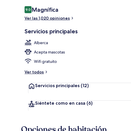
Opiniones
Magnífica
9.0
9.0 de 10,
Ver las 1,020 opiniones
Bar (en la pr
Servicios principales
Alberca
Acepta mascotas
Wifi gratuito
Ver todos
Servicios principales
(12)
Siéntete como en casa
(6)
Opciones de habitación