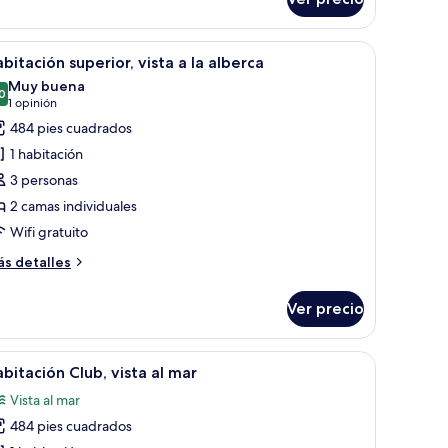
sta
ar
scritorio y televisor.
brir
Habitación de hotel con una cama grande, un es
6
bitación superior, vista a la alberca
odas
Muy buena
s
0
8.0 de 10
(1
1 opinión
otos
opinión)
484 pies cuadrados
e
1 habitación
abitación
3 personas
uperior,
2 camas individuales
sta
Wifi gratuito
ás
s detalles
lberca
talles
bre
Ver precio
bitación
perior,
sta
scritorio, una silla, una mesita y un balcón con vistas.
brir
Habitación de hotel con dos camas, un escritori
4
bitación Club, vista al mar
odas
Vista al mar
berca
s
484 pies cuadrados
otos