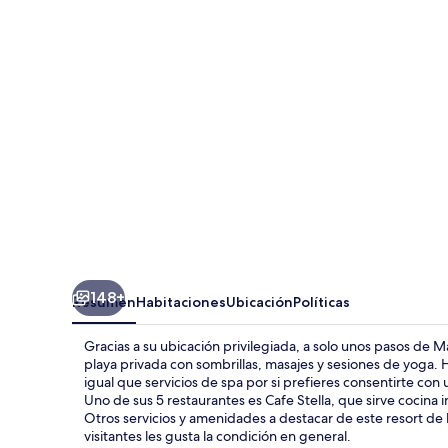
Resort
-
Soma
Bay
148+
Resumen
Habitaciones
Ubicación
Políticas
Gracias a su ubicación privilegiada, a solo unos pasos de 
playa privada con sombrillas, masajes y sesiones de yoga. Hay
igual que servicios de spa por si prefieres consentirte con 
Uno de sus 5 restaurantes es Cafe Stella, que sirve cocina i
Otros servicios y amenidades a destacar de este resort de luj
visitantes les gusta la condición en general.