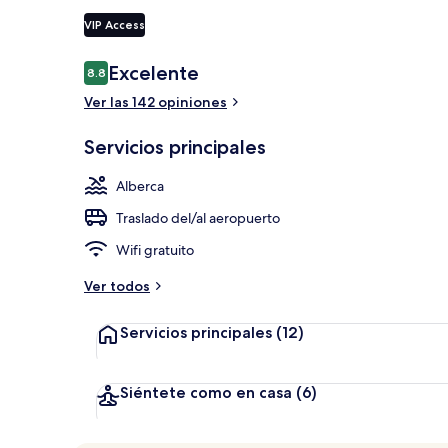
VIP Access
2 albercas al 
Opiniones
Excelente
8.8
8.8 de 10,
Ver las 142 opiniones
Servicios principales
Alberca
Traslado del/al aeropuerto
Wifi gratuito
Ver todos
Servicios principales
(12)
Siéntete como en casa
(6)