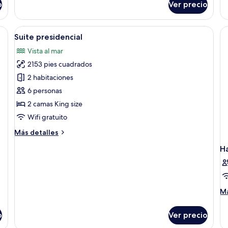
o
Ver precio
Habitación
Ha
Elite,
ju
vista
 cama, escritorio y televisor.
Abrir
Sábanas de algodón egipcio, ropa de c
5
a
Suite presidencial
todas
la
Vista al mar
playa
las
2153 pies cuadrados
fotos
de
2 habitaciones
Suite
6 personas
presidencial
2 camas King size
Wifi gratuito
Más
Más detalles
detalles
H
sobre
Suite
presidencial
M
Má
de
so
o
Ver precio
Ha