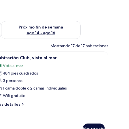
fin de semana ago 7 - ago 9
Consulta la disponibilidad para el próximo fin de semana ago 
Próximo fin de semana
ago 14 - ago 16
Mostrando 17 de 17 habitaciones
, un escritorio con televisor, una silla y un balcón con vistas.
brir
Habitación de hotel con una cama grande, un es
5
bitación Club, vista al mar
odas
Vista al mar
s
484 pies cuadrados
otos
e
3 personas
abitación
1 cama doble o 2 camas individuales
lub,
Wifi gratuito
sta
ás
s detalles
talles
ar
bre
bitación
ub,
Ver precio