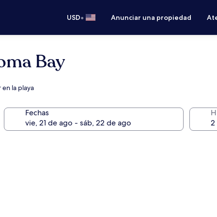
•
USD
Anunciar una propiedad
Ate
Soma Bay
 en la playa
Fechas
H