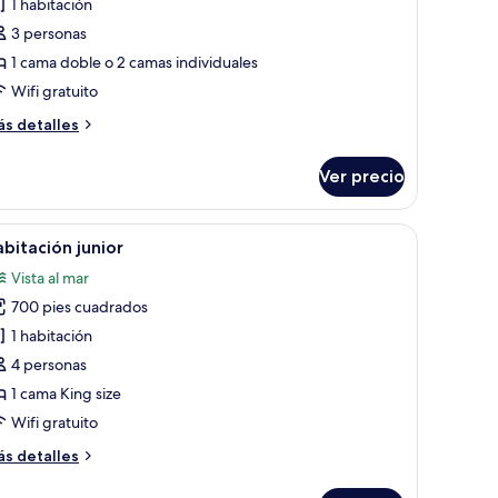
e
1 habitación
abitación
3 personas
lub,
1 cama doble o 2 camas individuales
sta
Wifi gratuito
ás
s detalles
ar
talles
bre
Ver precio
bitación
ub,
sta
scritorio, una silla, un televisor y un balcón con vistas.
brir
Habitación de hotel con una cama grande, un es
6
bitación junior
odas
ar
Vista al mar
s
700 pies cuadrados
otos
e
1 habitación
abitación
4 personas
unior
1 cama King size
Wifi gratuito
ás
s detalles
talles
bre