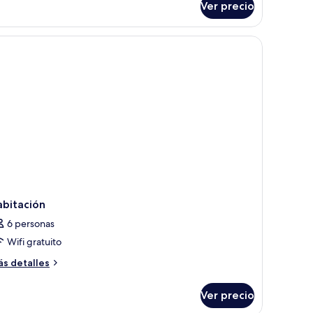
Ver precio
bitación
nior
ama de alta calidad y minibar
abitación
6 personas
Wifi gratuito
ás
s detalles
talles
bre
Ver precio
bitación