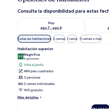
Consulta la disponibilidad para estas fec
Consulta la disponibilidad para hoy ago 7 - ago 8
Consulta la d
Hoy
ago 7 - ago 8
Filtros
Todas las habitaciones
2 camas
1 cama
3 camas o más
disponibles
Abrir
Habitación de hotel con una cam
para
6
Habitación superior
todas
las
Magnífica
las
9.0
habitaciones
9.0 de 10
(4
4 opiniones
fotos
opiniones)
Vista al jardín
de
484 pies cuadrados
Habitación
3 personas
superior
2 camas individuales
Wifi gratuito
Más
Más detalles
detalles
sobre
Ver preci