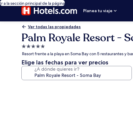
Ir a la sección principal de la página
Planea tu viaje
Ver todas las propiedades
Palm Royale Resort - 
Propiedad
de
Resort frente a la playa en Soma Bay con 5 restaurantes y bar
5.0
Elige las fechas para ver precios
estrellas
¿A dónde quieres ir?
Galería
de
fotos
de
Palm
Royale