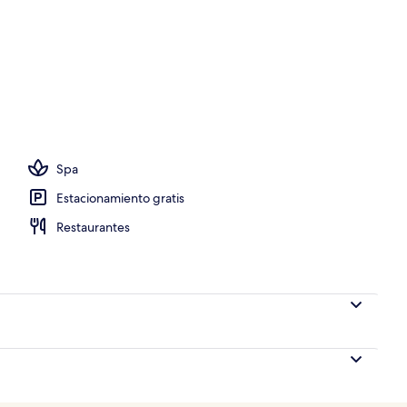
aire libre, sombrillas en la alberca y camastros
Spa
Estacionamiento gratis
Restaurantes