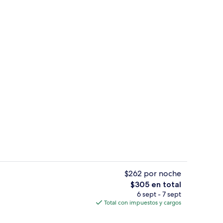
e
Playa privada, camastros, sombrillas y 
$262 por noche
El
$305 en total
precio
6 sept - 7 sept
la habitación
Lobby
total
Total con impuestos y cargos
es
de