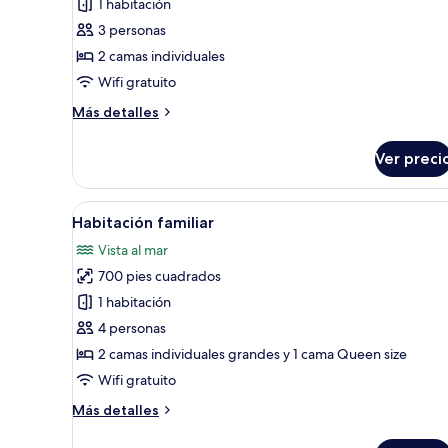
de
1 habitación
Habitación
3 personas
Elite
2 camas individuales
Wifi gratuito
Más
Más detalles
detalles
sobre
Ver preci
Habitación
Elite
Abrir
Habitación de hotel con una cam
4
Habitación familiar
todas
Vista al mar
las
700 pies cuadrados
fotos
de
1 habitación
Habitación
4 personas
familiar
2 camas individuales grandes y 1 cama Queen size
Wifi gratuito
Más
Más detalles
detalles
sobre