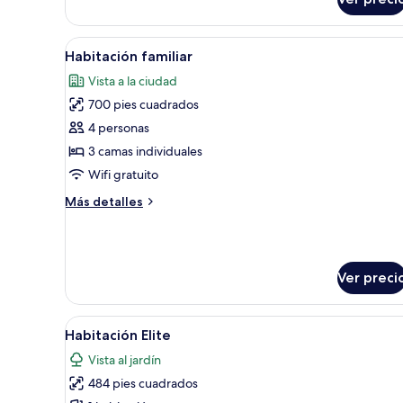
Habitación
superior
Abrir
Habitación de hotel con dos cam
6
Habitación familiar
todas
Vista a la ciudad
las
700 pies cuadrados
fotos
de
4 personas
Habitación
3 camas individuales
familiar
Wifi gratuito
Más
Más detalles
detalles
sobre
Habitación
familiar
Ver preci
Abrir
Habitación de hotel con dos cam
6
Habitación Elite
todas
Vista al jardín
las
484 pies cuadrados
fotos