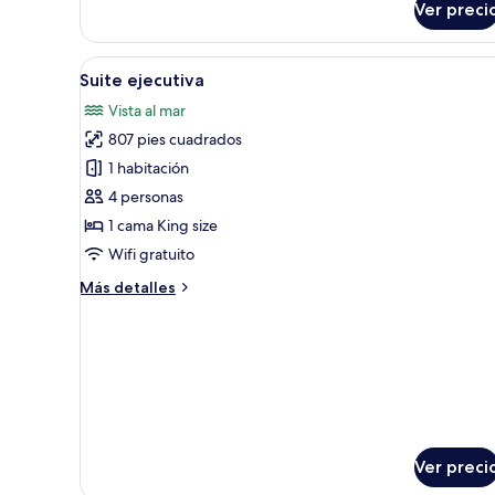
Ver preci
Habitación
familiar
Abrir
Habitación de hotel con balcón,
4
Suite ejecutiva
todas
Vista al mar
las
807 pies cuadrados
fotos
de
1 habitación
Suite
4 personas
ejecutiva
1 cama King size
Wifi gratuito
Más
Más detalles
detalles
sobre
Suite
ejecutiva
Ver preci