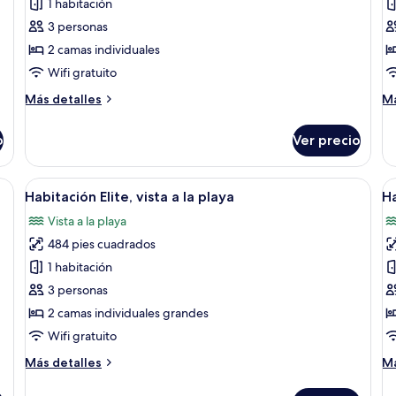
de
d
1 habitación
Habitación
H
3 personas
Elite,
C
2 camas individuales
vista
vi
Wifi gratuito
al
al
Más
M
Más detalles
Má
mar
m
detalles
de
sobre
so
o
Ver precio
Habitación
Ha
Elite,
Cl
vista
vi
a grande, un escritorio, una silla y un balcón con piscina.
Abrir
Habitación de hotel con dos camas, un e
A
6
al
al
Habitación Elite, vista a la playa
Ha
todas
t
mar
m
Vista a la playa
las
la
484 pies cuadrados
fotos
f
de
d
1 habitación
Habitación
H
3 personas
Elite,
j
2 camas individuales grandes
vista
Wifi gratuito
a
Más
M
Más detalles
Má
la
detalles
de
playa
sobre
so