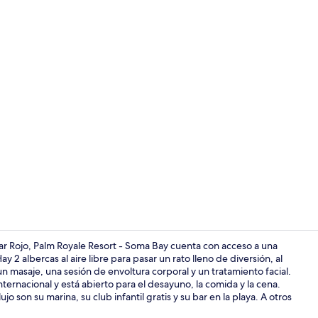
Lobby loung
Mar Rojo, Palm Royale Resort - Soma Bay cuenta con acceso a una
 2 albercas al aire libre para pasar un rato lleno de diversión, al
un masaje, una sesión de envoltura corporal y un tratamiento facial.
Vista desde 
nternacional y está abierto para el desayuno, la comida y la cena.
o son su marina, su club infantil gratis y su bar en la playa. A otros