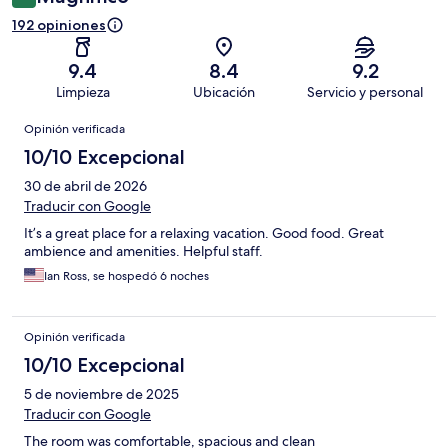
192 opiniones
9.4
8.4
9.2
Limpieza
Ubicación
Servicio y personal
Opiniones
Opinión verificada
10/10 Excepcional
30 de abril de 2026
Traducir con Google
It’s a great place for a relaxing vacation. Good food. Great
ambience and amenities. Helpful staff.
Ian Ross, se hospedó 6 noches
Opinión verificada
10/10 Excepcional
5 de noviembre de 2025
Traducir con Google
The room was comfortable, spacious and clean