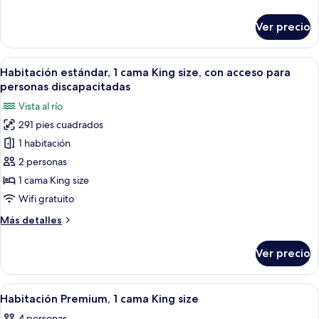
detalles
sobre
Ver precio
Habitación
Premium,
2
Abrir
Una habitación de hotel con una cama
7
camas
Habitación estándar, 1 cama King size, con acceso para
todas
individuales
personas discapacitadas
las
Vista al río
fotos
291 pies cuadrados
de
1 habitación
Habitación
estándar,
2 personas
1
1 cama King size
cama
Wifi gratuito
King
Más
Más detalles
size,
detalles
con
sobre
Ver precio
Habitación
acceso
estándar,
para
1
Abrir
Habitación de hotel con una cama gra
personas
3
cama
Habitación Premium, 1 cama King size
todas
discapacitadas
King
4 personas