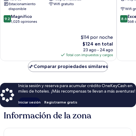
Centrum
Residen
Estacionamiento
Wifi gratuito
Wilanó
disponible
Wifi g
Wilanó
9.2
8.6
Magnífico
Exc
9.2
8.6
de
de
1,025 opiniones
368 
10,
10,
Magnífico,
Excelent
$114 por noche
1,025
368
opiniones
El
opinion
$124 en total
precio
23 ago - 24 ago
actual
Total con impuestos y cargos
es
de
Comparar propiedades similares
$124
Inicia sesión y reserva para acumular crédito OneKeyCash en
miles de hoteles. ¡Más recompensas te llevan a más aventuras!
Iniciar sesión
Registrarme gratis
Información de la zona