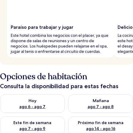
Paraíso para trabajar y jugar
Delicio
Este hotel combina los negocios con el placer, ya que
La cocin
dispone de salas de reuniones y un centro de
este hot
negocios. Los huéspedes pueden relajarse en el spa,
el desay
jugar al tenis o enfrentarse al circuito de cuerdas.
elegante
Opciones de habitación
Consulta la disponibilidad para estas fechas
Consulta la disponibilidad para hoy ago 6 - ago 7
Consulta la disponibilidad pa
Hoy
Mañana
ago 6 - ago 7
ago 7 - ago 8
Consulta la disponibilidad para este fin de semana ago 7 - ag
Consulta la disponibilidad par
Este fin de semana
Próximo fin de semana
ago 7 - ago 9
ago 14 - ago 16