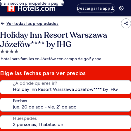
Ir a la sección principal de la página
Descargar la app
Ver todas las propiedades
Holiday Inn Resort Warszawa
Józefów**** by IHG
Propiedad
de
Hotel para familias en Józefów con campo de golf y spa
4.0
estrellas
Elige las fechas para ver precios
¿A dónde quieres ir?
Fechas
Huéspedes