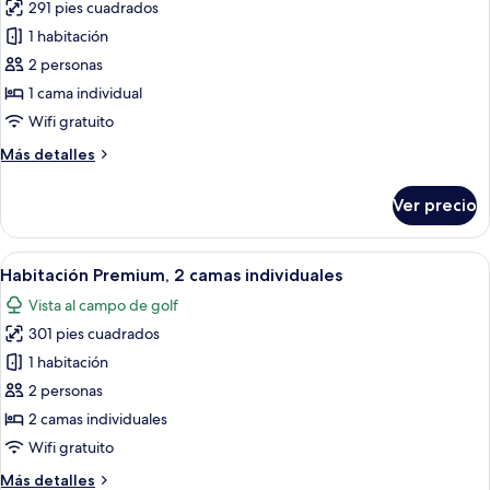
291 pies cuadrados
fotos
de
1 habitación
Habitación
2 personas
estándar
1 cama individual
Wifi gratuito
Más
Más detalles
detalles
sobre
Ver precio
Habitación
estándar
Abrir
Habitación de hotel con una cama grand
9
Habitación Premium, 2 camas individuales
todas
Vista al campo de golf
las
301 pies cuadrados
fotos
de
1 habitación
Habitación
2 personas
Premium,
2 camas individuales
2
Wifi gratuito
camas
Más
Más detalles
individuales