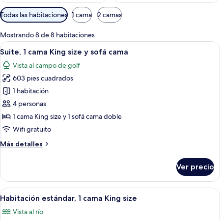
Filtros
Todas las habitaciones
1 cama
2 camas
disponibles
para
Mostrando 8 de 8 habitaciones
las
Abrir
Una habitación de hotel con escritorio
8
Suite, 1 cama King size y sofá cama
habitaciones
todas
Vista al campo de golf
las
603 pies cuadrados
fotos
de
1 habitación
Suite,
4 personas
1
1 cama King size y 1 sofá cama doble
cama
Wifi gratuito
King
Más
Más detalles
size
detalles
y
sobre
Ver precio
sofá
Suite,
1
cama
cama
Abrir
Habitación de hotel con una cama grand
6
King
Habitación estándar, 1 cama King size
todas
size
Vista al río
y
las