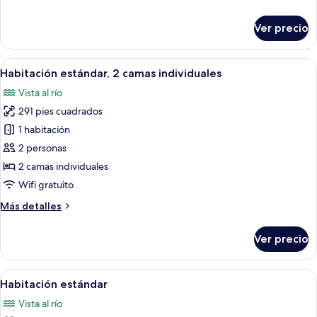
King
detalles
size
sobre
Ver precio
Habitación
estándar,
1
Abrir
Habitación de hotel con dos camas, u
8
cama
Habitación estándar, 2 camas individuales
todas
King
Vista al río
size
las
291 pies cuadrados
fotos
de
1 habitación
Habitación
2 personas
estándar,
2 camas individuales
2
Wifi gratuito
camas
Más
Más detalles
individuales
detalles
sobre
Ver precio
Habitación
estándar,
2
Abrir
Habitación de hotel con cama, escritori
6
camas
Habitación estándar
todas
individuales
Vista al río
las