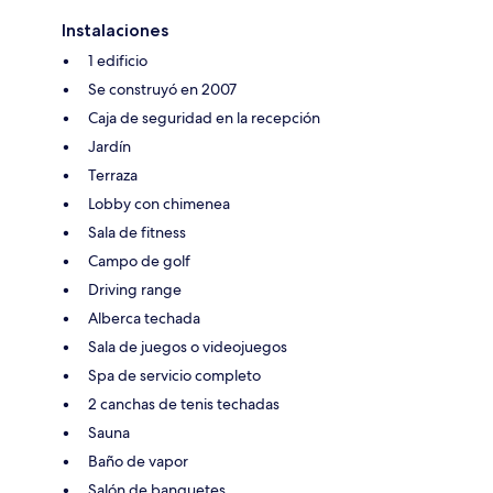
Instalaciones
1 edificio
Se construyó en 2007
Caja de seguridad en la recepción
Jardín
Terraza
Lobby con chimenea
Sala de fitness
Campo de golf
Driving range
Alberca techada
Sala de juegos o videojuegos
Spa de servicio completo
2 canchas de tenis techadas
Sauna
Baño de vapor
Salón de banquetes