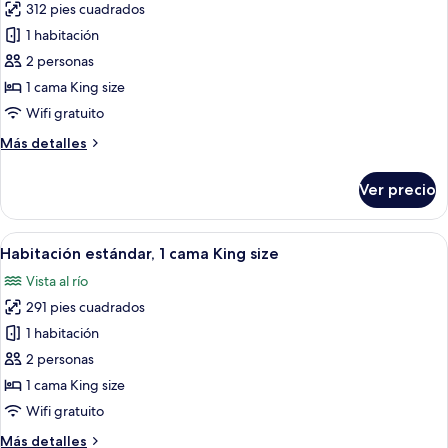
sofá
312 pies cuadrados
fotos
cama
de
1 habitación
Habitación
2 personas
estándar,
1 cama King size
1
Wifi gratuito
cama
Más
Más detalles
King
detalles
size
sobre
Ver precio
Habitación
estándar,
1
Abrir
Habitación de hotel con cama, escrito
4
cama
Habitación estándar, 1 cama King size
todas
King
Vista al río
size
las
291 pies cuadrados
fotos
de
1 habitación
Habitación
2 personas
estándar,
1 cama King size
1
Wifi gratuito
cama
Más
Más detalles