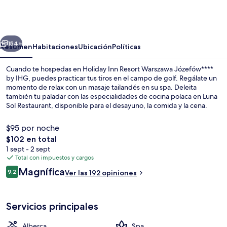
Inn
Resort
Warszawa
erior
Siguiente
Józefów****
154+
Resumen
Habitaciones
Ubicación
Políticas
by
Cuando te hospedas en Holiday Inn Resort Warszawa Józefów****
IHG
by IHG, puedes practicar tus tiros en el campo de golf. Regálate un
momento de relax con un masaje tailandés en su spa. Deleita
también tu paladar con las especialidades de cocina polaca en Luna
Sol Restaurant, disponible para el desayuno, la comida y la cena.
Destacan sus 2 canchas de tenis techadas, su alberca techada y su
bar o lounge.
$95 por noche
El
$102 en total
precio
1 sept - 2 sept
Servicio de la propiedad
total
Total con impuestos y cargos
es
Opiniones
Magnífica
9.2
Ver las 192 opiniones
de
9.2 de 10,
$102
Servicios principales
Alberca
Spa