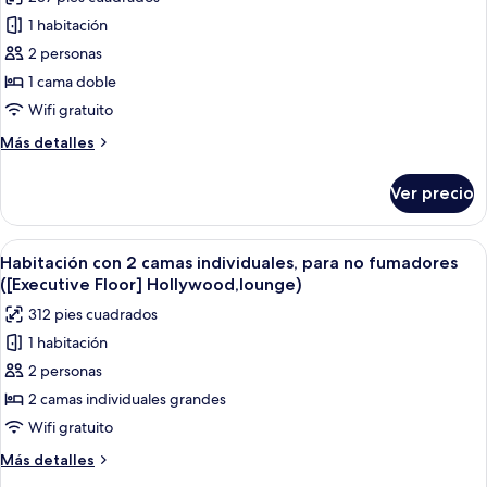
fotos
Floor,lounge
1 habitación
de
access)
2 personas
Habitación
doble,
1 cama doble
para
Wifi gratuito
no
Más
Más detalles
fumadores
detalles
(Executive
sobre
Ver precio
Habitación
Floor,lounge
doble,
access)
para
Abrir
Una habitación de hotel con una cama gr
5
no
Habitación con 2 camas individuales, para no fumadores
todas
fumadores
([Executive Floor] Hollywood,lounge)
(Executive
las
312 pies cuadrados
Floor,lounge
fotos
access)
1 habitación
de
2 personas
Habitación
con
2 camas individuales grandes
2
Wifi gratuito
camas
Más
Más detalles
individuales,
detalles