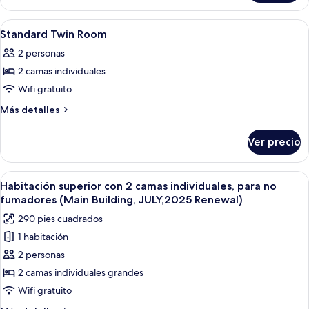
King
Floor
Double
Premier
Abrir
Habitación de hotel con dos camas, u
1
Room
King
Standard Twin Room
todas
Double
44
2 personas
Room
las
sqm
44
2 camas individuales
fotos
sqm
de
Wifi gratuito
Standard
Más
Más detalles
Twin
detalles
sobre
Room
Ver precio
Standard
Twin
Room
Abrir
Edredón, cortinas blackout, wifi grati
4
Habitación superior con 2 camas individuales, para no
todas
fumadores (Main Building, JULY,2025 Renewal)
las
290 pies cuadrados
fotos
1 habitación
de
2 personas
Habitación
superior
2 camas individuales grandes
con
Wifi gratuito
2