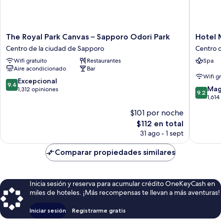
Renewal)
The
Hotel
The Royal Park Canvas – Sapporo Odori Park
Hotel 
Royal
Monter
Centro de la ciudad de Sapporo
Centro 
Park
Edelhof
Wifi gratuito
Restaurantes
Spa
Canvas
Sappor
Aire acondicionado
Bar
–
Centro
Wifi g
Sapporo
de
9.4
Excepcional
9.4
9.2
Odori
la
Mag
de
1,312 opiniones
9.2
de
Park
ciudad
1,614
10,
10,
Centro
de
Excepcional,
$101 por noche
Magnífi
de
Sappor
1,312
El
$112 en total
1,614
la
opiniones
precio
opinion
ciudad
31 ago - 1 sept
actual
de
es
Sapporo
Comparar propiedades similares
de
$112
Inicia sesión y reserva para acumular crédito OneKeyCash en
miles de hoteles. ¡Más recompensas te llevan a más aventuras!
Iniciar sesión
Registrarme gratis