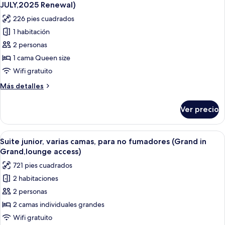
todas
fumadores,
JULY,2025 Renewal)
en
las
226 pies cuadrados
edificio
fotos
contiguo
1 habitación
de
2 personas
Habitación
doble,
1 cama Queen size
para
Wifi gratuito
no
Más
Más detalles
fumadores
detalles
(Main
sobre
Ver precio
Habitación
Building,
doble,
JULY,2025
para
Abrir
Edredón, cortinas blackout, wifi grati
Renewal)
7
no
Suite junior, varias camas, para no fumadores (Grand in
todas
fumadores
Grand,lounge access)
(Main
las
721 pies cuadrados
Building,
fotos
JULY,2025
2 habitaciones
de
Renewal)
2 personas
Suite
junior,
2 camas individuales grandes
varias
Wifi gratuito