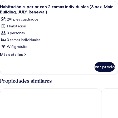
para
Abrir
Habitación de hotel con tres camas, un 
4
no
Habitación superior con 2 camas individuales (3 pax, Main
todas
fumadores
Building, JULY, Renewal)
(Small,Main
las
291 pies cuadrados
Building,JULY,2025
fotos
Renewal)
1 habitación
de
3 personas
Habitación
superior
3 camas individuales
con
Wifi gratuito
2
Más
Más detalles
camas
detalles
individuales
sobre
Ver precio
Habitación
(3
superior
pax,
con
Propiedades similares
Main
2
camas
Building,
The Royal Park Canvas – Sapporo Odori Park
Hotel M
individuales
JULY,
(3
Renewal)
pax,
Main
Building,
JULY,