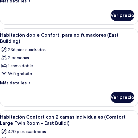
Más
Más detalles
camas
detalles
individuales,
sobre
Ver precio
Habitación
para
superior
no
con
Abrir
Una habitación de hotel con una cama, 
fumadores
3
2
Habitación doble Confort, para no fumadores (East
todas
camas
(Main
Building)
individuales,
las
Building,
236 pies cuadrados
para
fotos
JULY,2025
no
2 personas
de
Renewal)
fumadores
1 cama doble
Habitación
(Main
Building,
doble
Wifi gratuito
JULY,2025
Confort,
Más
Más detalles
Renewal)
para
detalles
sobre
no
Ver precio
Habitación
fumadores
doble
(East
Confort,
Abrir
Una habitación de hotel con una cama, 
4
Building)
para
Habitación Confort con 2 camas individuales (Comfort
todas
no
Large Twin Room - East Buildi)
fumadores
las
420 pies cuadrados
(East
fotos
Building)