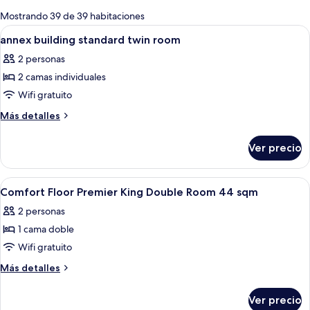
para
Mostrando 39 de 39 habitaciones
las
Abrir
Edredón, cortinas blackout, wifi grati
4
annex building standard twin room
habitaciones
todas
2 personas
las
2 camas individuales
fotos
de
Wifi gratuito
annex
Más
Más detalles
building
detalles
sobre
standard
Ver precio
annex
twin
building
room
standard
Abrir
Habitación de hotel con cama, sofá, esc
1
twin
Comfort Floor Premier King Double Room 44 sqm
todas
room
2 personas
las
1 cama doble
fotos
de
Wifi gratuito
Comfort
Más
Más detalles
Floor
detalles
sobre
Premier
Ver precio
Comfort