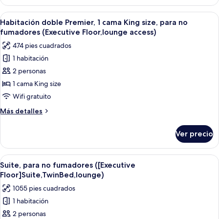
con
fumadores
2
Abrir
Una habitación de hotel moderna con u
([Executive
6
camas
Habitación doble Premier, 1 cama King size, para no
todas
individuales,
Floor]
fumadores (Executive Floor,lounge access)
para
las
Large,lounge
474 pies cuadrados
no
fotos
access)
fumadores
1 habitación
de
([Executive
2 personas
Habitación
Floor]
Large,lounge
doble
1 cama King size
access)
Premier,
Wifi gratuito
1
Más
Más detalles
cama
detalles
King
sobre
Ver precio
Habitación
size,
doble
para
Premier,
Abrir
Una habitación de hotel con una cama 
no
6
1
Suite, para no fumadores ([Executive
todas
cama
fumadores
Floor]Suite,TwinBed,lounge)
King
las
(Executive
1055 pies cuadrados
size,
fotos
Floor,lounge
para
1 habitación
de
access)
no
2 personas
Suite,
fumadores