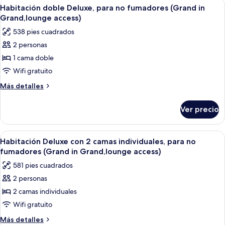
Abrir
Una habitación de hotel con una cama
6
Grand,lounge
no
Habitación doble Deluxe, para no fumadores (Grand in
todas
fumadores
access)
Grand,lounge access)
(Grand
las
538 pies cuadrados
in
fotos
Grand,lounge
2 personas
de
access)
1 cama doble
Habitación
doble
Wifi gratuito
Deluxe,
Más
Más detalles
para
detalles
sobre
no
Ver precio
Habitación
fumadores
doble
(Grand
Deluxe,
Abrir
Habitación de hotel moderna con escri
6
in
para
Habitación Deluxe con 2 camas individuales, para no
todas
no
Grand,lounge
fumadores (Grand in Grand,lounge access)
fumadores
las
access)
581 pies cuadrados
(Grand
fotos
in
2 personas
de
Grand,lounge
2 camas individuales
Habitación
access)
Deluxe
Wifi gratuito
con
Más
Más detalles