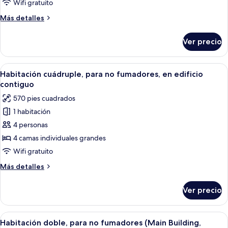
Habitación
Wifi gratuito
triple,
Más
Más detalles
para
detalles
no
sobre
Ver precio
Habitación
fumadores,
triple,
en
para
Abrir
Una habitación de hotel con dos camas, 
edificio
5
no
Habitación cuádruple, para no fumadores, en edificio
todas
fumadores,
contiguo
contiguo
en
las
570 pies cuadrados
edificio
fotos
contiguo
1 habitación
de
4 personas
Habitación
cuádruple,
4 camas individuales grandes
para
Wifi gratuito
no
Más
Más detalles
fumadores,
detalles
en
sobre
Ver precio
Habitación
edificio
cuádruple,
contiguo
para
Abrir
Una habitación de hotel con una cama g
4
no
Habitación doble, para no fumadores (Main Building,