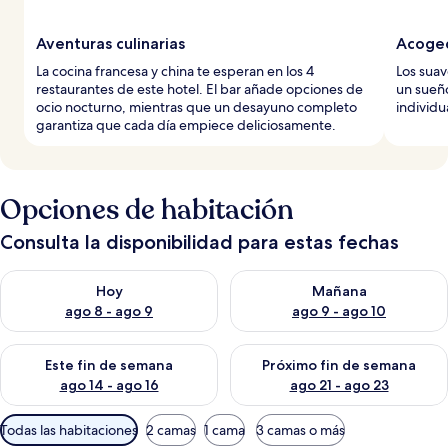
Aventuras culinarias
Acoged
La cocina francesa y china te esperan en los 4
Los suav
restaurantes de este hotel. El bar añade opciones de
un sueño
ocio nocturno, mientras que un desayuno completo
individu
garantiza que cada día empiece deliciosamente.
Opciones de habitación
Consulta la disponibilidad para estas fechas
Consulta la disponibilidad para hoy ago 8 - ago 9
Consulta la disponibilidad pa
Hoy
Mañana
ago 8 - ago 9
ago 9 - ago 10
Consulta la disponibilidad para este fin de semana ago 14 - ag
Consulta la disponibilidad pa
Este fin de semana
Próximo fin de semana
ago 14 - ago 16
ago 21 - ago 23
Filtros
Todas las habitaciones
2 camas
1 cama
3 camas o más
disponibles