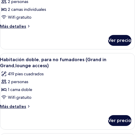
2 personas
de
2 camas individuales
Habitación
Confort
Wifi gratuito
con
Más
Más detalles
2
detalles
sobre
camas
Ver precio
Habitación
individuales
Confort
(Comfort
con
Abrir
Edredón, cortinas blackout, wifi grati
7
Large
2
Habitación doble, para no fumadores (Grand in
todas
camas
Twin
Grand,lounge access)
individuales
las
Room
419 pies cuadrados
(Comfort
fotos
-
Large
2 personas
de
Twin
East
1 cama doble
Habitación
Room
Buildi)
-
doble,
Wifi gratuito
East
para
Más
Más detalles
Buildi)
no
detalles
sobre
fumadores
Ver precio
Habitación
(Grand
doble,
in
para