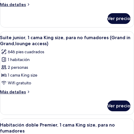
camas,
Más
Más detalles
para
detalles
no
sobre
Ver precio
Suite
fumadores
junior,
(Grand
varias
Abrir
Habitación de hotel con una cama gra
in
7
camas,
Suite junior, 1 cama King size, para no fumadores (Grand in
todas
para
Grand,lounge
Grand,lounge access)
no
las
access)
646 pies cuadrados
fumadores
fotos
(Grand
1 habitación
de
in
2 personas
Suite
Grand,lounge
access)
junior,
1 cama King size
1
Wifi gratuito
cama
Más
Más detalles
King
detalles
size,
sobre
Ver precio
Suite
para
junior,
no
1
Abrir
Una habitación de hotel moderna con u
fumadores
7
cama
Habitación doble Premier, 1 cama King size, para no
todas
King
(Grand
fumadores