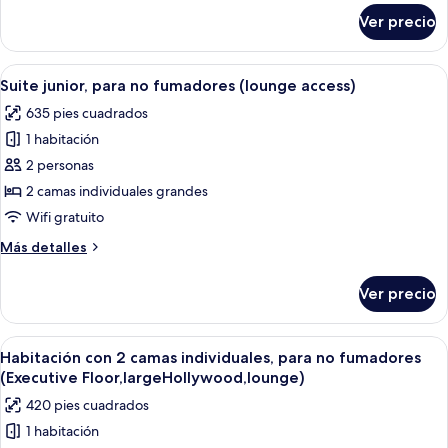
para
sobre
Ver precio
Habitación
no
con
fumadores
2
Abrir
Una habitación de hotel con dos camas,
([Executive
7
camas
Suite junior, para no fumadores (lounge access)
todas
individuales,
Floor]
635 pies cuadrados
para
las
Hollywood,lounge)
no
1 habitación
fotos
fumadores
de
2 personas
([Executive
Suite
Floor]
2 camas individuales grandes
Hollywood,lounge)
junior,
Wifi gratuito
para
Más
Más detalles
no
detalles
fumadores
sobre
Ver precio
Suite
(lounge
junior,
access)
para
Abrir
Una habitación de hotel con una cama g
5
no
Habitación con 2 camas individuales, para no fumadores
todas
fumadores
(Executive Floor,largeHollywood,lounge)
(lounge
las
420 pies cuadrados
access)
fotos
1 habitación
de