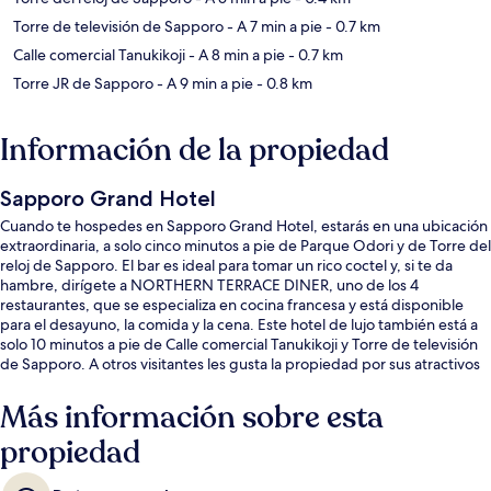
Torre de televisión de Sapporo
- A 7 min a pie
- 0.7 km
Calle comercial Tanukikoji
- A 8 min a pie
- 0.7 km
Torre JR de Sapporo
- A 9 min a pie
- 0.8 km
Información de la propiedad
Sapporo Grand Hotel
Cuando te hospedes en Sapporo Grand Hotel, estarás en una ubicación
extraordinaria, a solo cinco minutos a pie de Parque Odori y de Torre del
reloj de Sapporo. El bar es ideal para tomar un rico coctel y, si te da
hambre, dirígete a NORTHERN TERRACE DINER, uno de los 4
restaurantes, que se especializa en cocina francesa y está disponible
para el desayuno, la comida y la cena. Este hotel de lujo también está a
solo 10 minutos a pie de Calle comercial Tanukikoji y Torre de televisión
de Sapporo. A otros visitantes les gusta la propiedad por sus atractivos
turísticos, y porque está a una corta distancia a pie de algunas opciones
de transporte público: Parada de tranvía Nishi-Yon-Chome está a 6
Más información sobre esta
minutos y Parada de tranvía Tanuki Koji está a 9 minutos.
propiedad