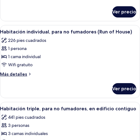
para
detalles
no
sobre
Ver precio
Habitación
fumadores
doble,
(Run
para
Abrir
Una habitación de hotel con una cama
of
4
no
Habitación individual, para no fumadores (Run of House)
todas
fumadores
House)
226 pies cuadrados
(Run
las
of
1 persona
fotos
House)
de
1 cama individual
Habitación
Wifi gratuito
individual,
Más
Más detalles
para
detalles
no
sobre
Ver precio
Habitación
fumadores
individual,
(Run
para
Abrir
Habitación de hotel con tres camas, un
of
5
no
Habitación triple, para no fumadores, en edificio contiguo
todas
fumadores
House)
441 pies cuadrados
(Run
las
of
3 personas
fotos
House)
de
3 camas individuales