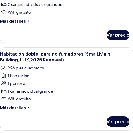
(Executive
para
2 camas individuales grandes
Floor,lounge
no
Wifi gratuito
access)
fumadores
Más
Más detalles
([Executive
detalles
Floor]Suite,TwinBed,lounge)
sobre
Ver precio
Suite,
para
no
Abrir
Edredón, cortinas blackout, wifi grati
4
fumadores
Habitación doble, para no fumadores (Small,Main
todas
([Executive
Building,JULY,2025 Renewal)
Floor]Suite,TwinBed,lounge)
las
226 pies cuadrados
fotos
1 habitación
de
1 persona
Habitación
doble,
1 cama individual grande
para
Wifi gratuito
no
Más
Más detalles
fumadores
detalles
(Small,Main
sobre
Ver precio
Habitación
Building,JULY,2025
doble,
Renewal)