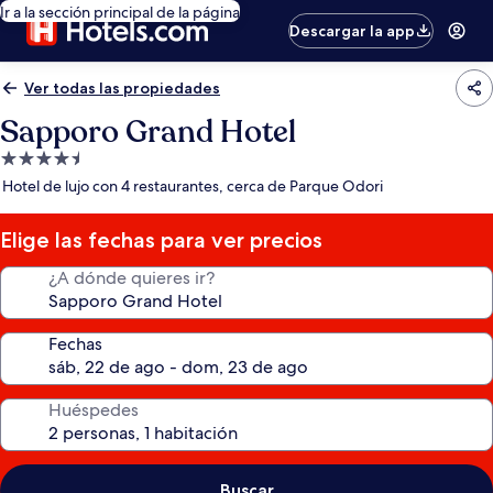
Ir a la sección principal de la página
Descargar la app
Ver todas las propiedades
Sapporo Grand Hotel
Propiedad
de
Hotel de lujo con 4 restaurantes, cerca de Parque Odori
4.5
estrellas
Elige las fechas para ver precios
¿A dónde quieres ir?
Fechas
Huéspedes
Buscar