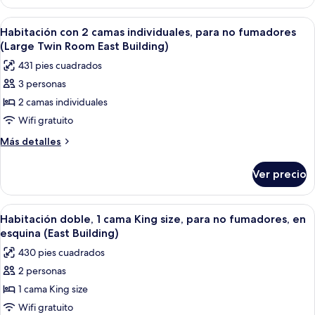
Deluxe
para
con
Abrir
Habitación de hotel con dos camas, un e
6
no
2
Habitación con 2 camas individuales, para no fumadores
todas
camas
fumadores
(Large Twin Room East Building)
individuales,
las
(East
431 pies cuadrados
para
fotos
Building)
no
3 personas
de
fumadores
2 camas individuales
Habitación
(East
Building)
con
Wifi gratuito
2
Más
Más detalles
camas
detalles
sobre
individuales,
Ver precio
Habitación
para
con
no
2
Abrir
Habitación de hotel con una cama grand
5
fumadores
camas
Habitación doble, 1 cama King size, para no fumadores, en
todas
individuales,
(Large
esquina (East Building)
para
las
Twin
430 pies cuadrados
no
fotos
Room
fumadores
2 personas
de
(Large
East
1 cama King size
Habitación
Twin
Building)
Room
doble,
Wifi gratuito