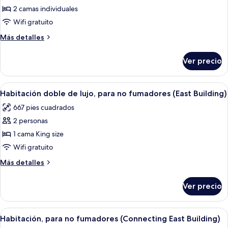
individuales,
fumadores
2 camas individuales
Habitación
para
(East
no
con
Wifi gratuito
Building)
fumadores
2
Más
Más detalles
(East
camas
detalles
Building)
sobre
individuales,
Ver precio
Habitación
para
con
no
2
Abrir
Una habitación de hotel moderna con so
4
fumadores
camas
Habitación doble de lujo, para no fumadores (East Building)
todas
individuales,
(with
667 pies cuadrados
para
las
Tatami,
no
2 personas
fotos
East
fumadores
de
1 cama King size
(with
Building)
Habitación
Tatami,
Wifi gratuito
East
doble
Más
Más detalles
Building)
de
detalles
lujo,
sobre
Ver precio
Habitación
para
doble
no
de
Abrir
Habitación de hotel con dos camas, un e
fumadores
5
lujo,
Habitación, para no fumadores (Connecting East Building)
todas
para