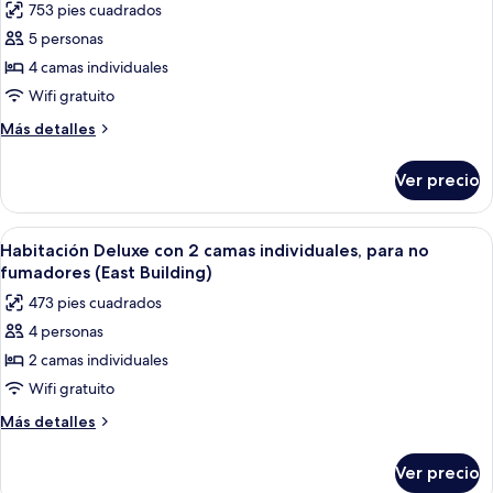
(East
753 pies cuadrados
no
las
Building)
fumadores
5 personas
fotos
(East
de
4 camas individuales
Building)
Habitación,
Wifi gratuito
para
Más
Más detalles
no
detalles
fumadores
sobre
Ver precio
Habitación,
(Connecting
para
East
no
Abrir
Habitación de hotel con dos camas, un 
Building)
5
fumadores
Habitación Deluxe con 2 camas individuales, para no
todas
(Connecting
fumadores (East Building)
East
las
473 pies cuadrados
Building)
fotos
4 personas
de
2 camas individuales
Habitación
Deluxe
Wifi gratuito
con
Más
Más detalles
2
detalles
sobre
camas
Ver precio
Habitación
individuales,