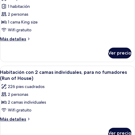
fotos
Grand,lounge
1 habitación
de
access)
2 personas
Habitación
doble
1 cama King size
superior,
Wifi gratuito
para
Más
Más detalles
no
detalles
fumadores
sobre
Ver precio
Habitación
(Main
doble
Building,
superior,
Abrir
Habitación de hotel con dos camas, te
JULY,2025
4
para
Habitación con 2 camas individuales, para no fumadores
todas
no
Renewal)
(Run of House)
fumadores
las
226 pies cuadrados
(Main
fotos
Building,
2 personas
de
JULY,2025
2 camas individuales
Habitación
Renewal)
con
Wifi gratuito
2
Más
Más detalles
camas
detalles
sobre
individuales,
Ver precio
Habitación