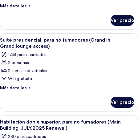
East
1
Más
Más detalles
Building)
cama
detalles
sobre
King
Ver precio
Habitación
size,
doble,
para
1
Abrir
Una habitación de hotel con dos camas,
10
no
cama
Suite presidencial, para no fumadores (Grand in
todas
King
fumadores,
Grand,lounge access)
size,
las
en
1744 pies cuadrados
para
fotos
esquina
no
2 personas
de
fumadores,
(East
2 camas individuales
Suite
en
Building)
esquina
presidencial,
Wifi gratuito
(East
para
Más
Más detalles
Building)
no
detalles
sobre
fumadores
Ver precio
Suite
(Grand
presidencial,
in
para
Abrir
Edredón, cortinas blackout, wifi grati
4
Grand,lounge
no
Habitación doble superior, para no fumadores (Main
todas
fumadores
access)
Building, JULY,2025 Renewal)
(Grand
las
280 pies cuadrados
in