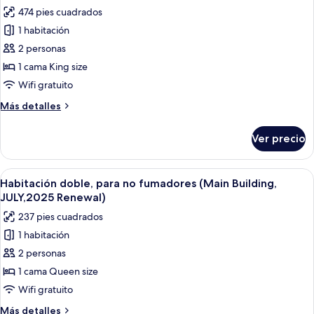
size,
las
in
474 pies cuadrados
para
fotos
Grand,lounge
no
1 habitación
de
access)
fumadores
2 personas
Habitación
(Grand
in
doble
1 cama King size
Grand,lounge
Premier,
Wifi gratuito
access)
1
Más
Más detalles
cama
detalles
King
sobre
Ver precio
Habitación
size,
doble
para
Premier,
Abrir
Habitación de hotel con una cama gra
no
4
1
Habitación doble, para no fumadores (Main Building,
todas
cama
fumadores
JULY,2025 Renewal)
King
las
237 pies cuadrados
size,
fotos
para
1 habitación
de
no
2 personas
Habitación
fumadores
doble,
1 cama Queen size
para
Wifi gratuito
no
Más
Más detalles