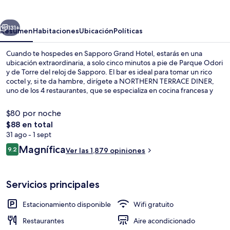
Hotel
erior
Siguiente
131+
Resumen
Habitaciones
Ubicación
Políticas
Cuando te hospedes en Sapporo Grand Hotel, estarás en una
ubicación extraordinaria, a solo cinco minutos a pie de Parque Odori
y de Torre del reloj de Sapporo. El bar es ideal para tomar un rico
coctel y, si te da hambre, dirígete a NORTHERN TERRACE DINER,
uno de los 4 restaurantes, que se especializa en cocina francesa y
está disponible para el desayuno, la comida y la cena. Este hotel de
lujo también está a solo 10 minutos a pie de Calle comercial
$80 por noche
Tanukikoji y Torre de televisión de Sapporo. A otros visitantes les
El
$88 en total
gusta la propiedad por sus atractivos turísticos, y porque está a una
precio
31 ago - 1 sept
corta distancia a pie de algunas opciones de transporte público:
4 restaurantes; se sirven desayunos, c
total
Parada de tranvía Nishi-Yon-Chome está a 6 minutos y Parada de
Opiniones
Magnífica
9.2
Ver las 1,879 opiniones
es
9.2 de 10,
tranvía Tanuki Koji está a 9 minutos.
de
$88
Servicios principales
Estacionamiento disponible
Wifi gratuito
Restaurantes
Aire acondicionado