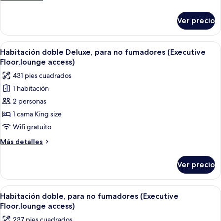
fumadores
detalles
(Main
sobre
Ver precio
Habitación
Building,
doble,
JULY,2025
para
Abrir
Una habitación de hotel moderna con 
Renewal)
7
no
Habitación doble Deluxe, para no fumadores (Executive
todas
fumadores
Floor,lounge access)
(Main
las
431 pies cuadrados
Building,
fotos
JULY,2025
1 habitación
de
Renewal)
2 personas
Habitación
doble
1 cama King size
Deluxe,
Wifi gratuito
para
Más
Más detalles
no
detalles
fumadores
sobre
Ver precio
Habitación
(Executive
doble
Floor,lounge
Deluxe,
Abrir
Una habitación de hotel con una cama 
access)
5
para
Habitación doble, para no fumadores (Executive
todas
no
Floor,lounge access)
fumadores
las
237 pies cuadrados
(Executive