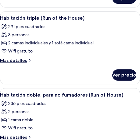
para
con
no
2
Abrir
Habitación de hotel con dos camas, te
4
fumadores
camas
Habitación triple (Run of the House)
todas
individuales,
(Run
291 pies cuadrados
para
las
of
no
3 personas
fotos
House)
fumadores
de
2 camas individuales y 1 sofá cama individual
(Run
Habitación
of
Wifi gratuito
House)
triple
Más
Más detalles
(Run
detalles
of
sobre
Ver precio
Habitación
the
triple
House)
(Run
Abrir
Habitación de hotel con una cama gran
4
of
Habitación doble, para no fumadores (Run of House)
todas
the
236 pies cuadrados
House)
las
2 personas
fotos
de
1 cama doble
Habitación
Wifi gratuito
doble,
Más
Más detalles