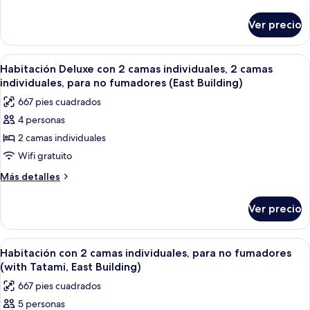
2
detalles
sobre
camas
Ver precio
Habitación
individuales,
Deluxe
para
con
Abrir
Habitación de hotel con televisión, s
5
no
2
Habitación Deluxe con 2 camas individuales, 2 camas
todas
camas
fumadores
individuales, para no fumadores (East Building)
individuales,
las
(Grand
667 pies cuadrados
para
fotos
in
no
4 personas
de
fumadores
Grand,lounge
2 camas individuales
Habitación
(Grand
access)
in
Deluxe
Wifi gratuito
Grand,lounge
con
Más
Más detalles
access)
2
detalles
sobre
camas
Ver precio
Habitación
individuales,
Deluxe
2
con
Abrir
Habitación de hotel con dos camas, un e
6
camas
2
Habitación con 2 camas individuales, para no fumadores
todas
camas
individuales,
(with Tatami, East Building)
individuales,
las
para
667 pies cuadrados
2
fotos
no
camas
5 personas
de