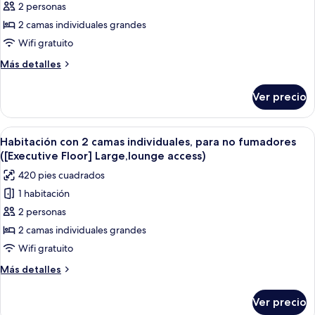
2 personas
Habitación
con
2 camas individuales grandes
2
Wifi gratuito
camas
Más
Más detalles
individuales,
detalles
para
sobre
Ver precio
Habitación
no
con
fumadores
2
Abrir
Habitación de hotel con una cama grand
(Executive
5
camas
Habitación con 2 camas individuales, para no fumadores
todas
individuales,
Floor,largeHollywood,lounge)
([Executive Floor] Large,lounge access)
para
las
420 pies cuadrados
no
fotos
fumadores
1 habitación
de
(Executive
2 personas
Habitación
Floor,largeHollywood,lounge)
con
2 camas individuales grandes
2
Wifi gratuito
camas
Más
Más detalles
individuales,
detalles
para
sobre
Ver precio
Habitación
no