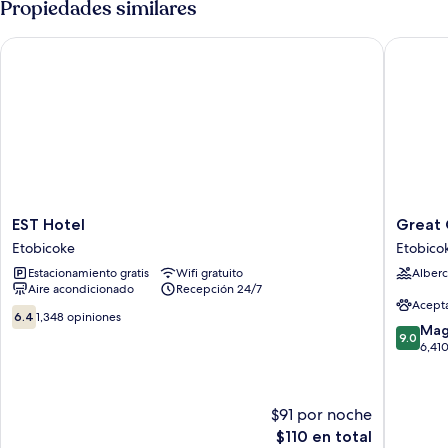
Propiedades similares
cama
King
EST Hotel
Great Ca
size,
acceso
para
personas
con
movilidad
reducida
EST
Great
EST Hotel
Great 
Hotel
Canadia
Etobicoke
Etobico
Etobicoke
Casino
Estacionamiento gratis
Wifi gratuito
Alberc
Resort
Aire acondicionado
Recepción 24/7
Toronto
Acept
Etobico
6.4
6.4
1,348 opiniones
9.0
Mag
de
9.0
de
6,41
10,
10,
1,348
Magnífi
opiniones
6,410
$91 por noche
opinion
El
$110 en total