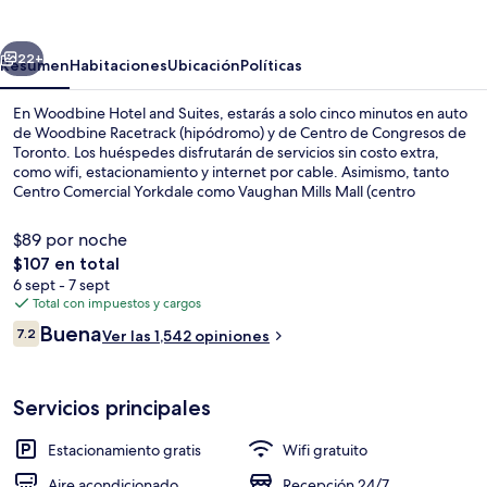
and
Suites
erior
Siguiente
22+
Resumen
Habitaciones
Ubicación
Políticas
En Woodbine Hotel and Suites, estarás a solo cinco minutos en auto
de Woodbine Racetrack (hipódromo) y de Centro de Congresos de
Toronto. Los huéspedes disfrutarán de servicios sin costo extra,
como wifi, estacionamiento y internet por cable. Asimismo, tanto
Centro Comercial Yorkdale como Vaughan Mills Mall (centro
comercial) están a pocos minutos en auto. Otros visitantes hablan
maravillas de las amenidades y características como el personal
$89 por noche
amable y el desayuno.
El
$107 en total
precio
6 sept - 7 sept
Área de desayuno
total
Total con impuestos y cargos
es
Opiniones
Buena
7.2
Ver las 1,542 opiniones
de
7.2 de 10,
$107
Servicios principales
Estacionamiento gratis
Wifi gratuito
Aire acondicionado
Recepción 24/7