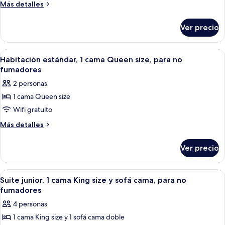
estándar,
Más
Más detalles
detalles
2
sobre
camas
Ver precio
Habitación
matrimoniales,
estándar,
para
2
Abrir
Una habitación de hotel con una cama 
2
camas
no
Habitación estándar, 1 cama Queen size, para no
todas
matrimoniales,
fumadores
fumadores
para
las
2 personas
no
fotos
fumadores
1 cama Queen size
de
Wifi gratuito
Habitación
estándar,
Más
Más detalles
detalles
1
sobre
cama
Ver precio
Habitación
Queen
estándar,
size,
1
Abrir
Una habitación de hotel con una cama
2
cama
para
Suite junior, 1 cama King size y sofá cama, para no
todas
Queen
fumadores
no
size,
las
fumadores
4 personas
para
fotos
no
1 cama King size y 1 sofá cama doble
de
fumadores