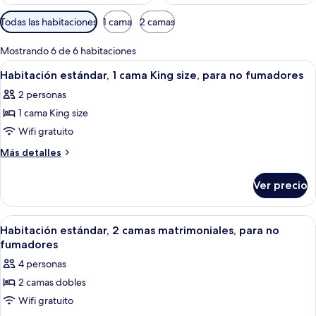
Filtros
Todas las habitaciones
1 cama
2 camas
disponibles
para
Mostrando 6 de 6 habitaciones
las
Abrir
Una habitación de hotel con una cama g
2
Habitación estándar, 1 cama King size, para no fumadores
habitaciones
todas
2 personas
las
1 cama King size
fotos
de
Wifi gratuito
Habitación
Más
Más detalles
estándar,
detalles
sobre
1
Ver precio
Habitación
cama
estándar,
King
1
Abrir
Habitación de hotel con dos camas, ca
2
size,
cama
Habitación estándar, 2 camas matrimoniales, para no
todas
King
para
fumadores
size,
las
no
4 personas
para
fotos
fumadores
no
2 camas dobles
de
fumadores
Wifi gratuito
Habitación