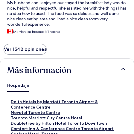
My husband and i enjoyed our stayed the breakfast lady was do
nice, helpful and respectful she assisted me with the things I has
no idea how to used. The food was so delious and well done
nice clean eating area and i had a nice clean room very
wonderful experience.
Merrian, se hospedó 1 noche
Ver 1542 opiniones
Más información
Hospedaje
E
Delta Hotels by Marriott Toronto Airport &
n
Conference Centre
l
E
Novotel Toronto Centre
a
n
E
Toronto Marriott City Centre Hotel
c
l
n
E
Doubletree by Hilton Hotel Toronto Downtown
e
a
l
n
E
Comfort Inn & Conference Centre Toronto Airport
p
c
a
l
n
E