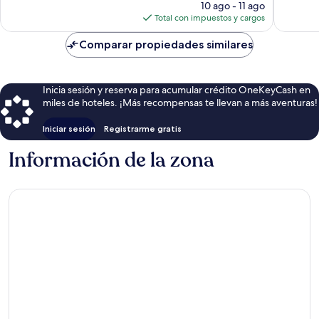
precio
10 ago - 11 ago
actual
Total con impuestos y cargos
es
de
Comparar propiedades similares
$110
Inicia sesión y reserva para acumular crédito OneKeyCash en
miles de hoteles. ¡Más recompensas te llevan a más aventuras!
Iniciar sesión
Registrarme gratis
Información de la zona