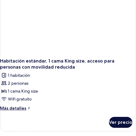
Habitación estándar, 1 cama King size, acceso para
personas con movilidad reducida
1 habitación
2 personas
1 cama King size
Wifi gratuito
Más
Más detalles
detalles
sobre
Ver precio
Habitación
estándar,
1