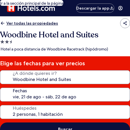
Ir a la sección principal de la página
Descargar la app
Ver todas las propiedades
Woodbine Hotel and Suites
Propiedad
de
Hotel a poca distancia de Woodbine Racetrack (hipódromo)
2.5
estrellas
Elige las fechas para ver precios
¿A dónde quieres ir?
Fechas
Huéspedes
Buscar