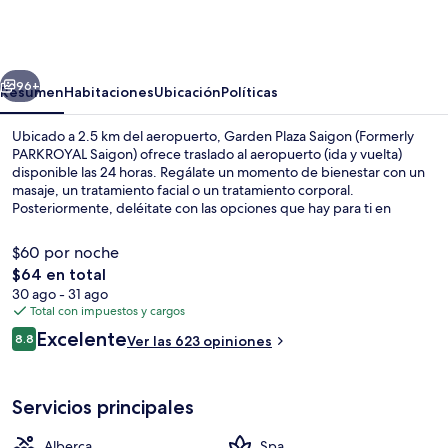
Plaza
Saigon
(Formerly
erior
Siguiente
PARKROYAL
96+
Resumen
Habitaciones
Ubicación
Políticas
Saigon)
Ubicado a 2.5 km del aeropuerto, Garden Plaza Saigon (Formerly
PARKROYAL Saigon) ofrece traslado al aeropuerto (ida y vuelta)
disponible las 24 horas. Regálate un momento de bienestar con un
masaje, un tratamiento facial o un tratamiento corporal.
Posteriormente, deléitate con las opciones que hay para ti en
Garden Brasseries, disponible para el desayuno, la comida y la cena.
La propiedad destaca por su alberca al aire libre, su bar o lounge y
$60 por noche
su sala de fitness. A otros visitantes les encanta el personal amable.
El
$64 en total
precio
30 ago - 31 ago
Alberca al aire libre
total
Total con impuestos y cargos
es
Opiniones
Excelente
8.8
Ver las 623 opiniones
de
8.8 de 10,
$64
Servicios principales
Alberca
Spa