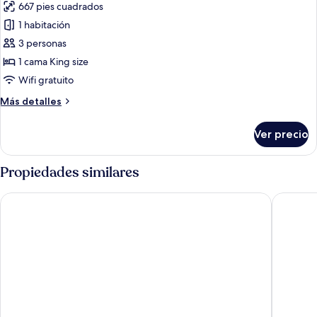
667 pies cuadrados
las
1 habitación
fotos
de
3 personas
Suite
1 cama King size
ejecutiva
Wifi gratuito
Más
Más detalles
detalles
sobre
Ver precio
Suite
ejecutiva
Propiedades similares
ibis Saigon Airport
Muong Th