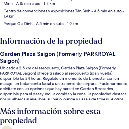
Minh
- A 15 min a pie
- 1.3 km
Centro de convenciones y exposiciones Tân Bình
- A 5 min en auto
-
1.9 km
Parque Gia Dinh
- A 5 min en auto
- 1.9 km
Información de la propiedad
Garden Plaza Saigon (Formerly PARKROYAL
Saigon)
Ubicado a 2.5 km del aeropuerto, Garden Plaza Saigon (Formerly
PARKROYAL Saigon) ofrece traslado al aeropuerto (ida y vuelta)
disponible las 24 horas. Regálate un momento de bienestar con un
masaje, un tratamiento facial o un tratamiento corporal. Posteriormente,
deléitate con las opciones que hay para ti en Garden Brasseries,
disponible para el desayuno, la comida y la cena. La propiedad destaca
por su alberca al aire libre, su bar o lounge y su sala de fitness. A otros
visitantes les encanta el personal amable.
Más información sobre esta
propiedad