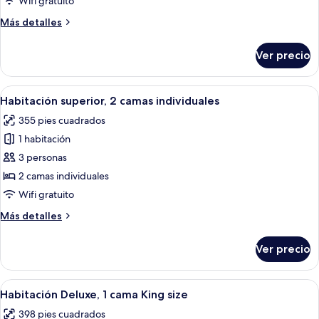
Wifi gratuito
1
Más
Más detalles
cama
detalles
King
sobre
Ver precio
Habitación
size
superior,
1
Abrir
Minibar, caja de seguridad en la habita
6
cama
Habitación superior, 2 camas individuales
todas
King
355 pies cuadrados
size
las
1 habitación
fotos
de
3 personas
Habitación
2 camas individuales
superior,
Wifi gratuito
2
Más
Más detalles
camas
detalles
individuales
sobre
Ver precio
Habitación
superior,
2
Abrir
Habitación de hotel con una cama grande
6
camas
Habitación Deluxe, 1 cama King size
todas
individuales
398 pies cuadrados