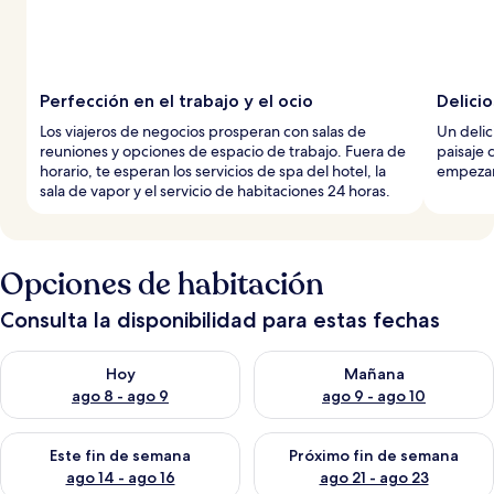
Perfección en el trabajo y el ocio
Delici
Los viajeros de negocios prosperan con salas de
Un delic
reuniones y opciones de espacio de trabajo. Fuera de
paisaje 
horario, te esperan los servicios de spa del hotel, la
empezar
sala de vapor y el servicio de habitaciones 24 horas.
Opciones de habitación
Consulta la disponibilidad para estas fechas
Consulta la disponibilidad para hoy ago 8 - ago 9
Consulta la disponibilidad pa
Hoy
Mañana
ago 8 - ago 9
ago 9 - ago 10
Consulta la disponibilidad para este fin de semana ago 14 - ag
Consulta la disponibilidad pa
Este fin de semana
Próximo fin de semana
ago 14 - ago 16
ago 21 - ago 23