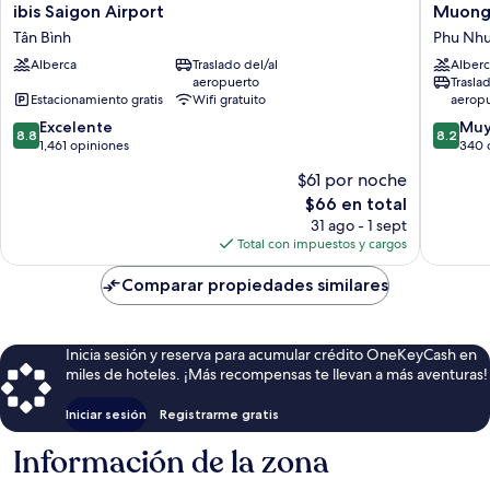
ibis
Muong
ibis Saigon Airport
Muong 
Saigon
Thanh
Tân Bình
Phu Nh
Airport
Luxury
Alberca
Traslado del/al
Alberc
Tân
Saigon
aeropuerto
Trasla
Bình
Hotel
Estacionamiento gratis
Wifi gratuito
aerop
Phu
8.8
8.2
Excelente
Nhuan
Muy
8.8
8.2
de
de
1,461 opiniones
340 
10,
10,
$61 por noche
Excelente,
Muy
El
$66 en total
1,461
bueno,
precio
opiniones
340
31 ago - 1 sept
actual
opinion
Total con impuestos y cargos
es
de
Comparar propiedades similares
$66
Inicia sesión y reserva para acumular crédito OneKeyCash en
miles de hoteles. ¡Más recompensas te llevan a más aventuras!
Iniciar sesión
Registrarme gratis
Información de la zona