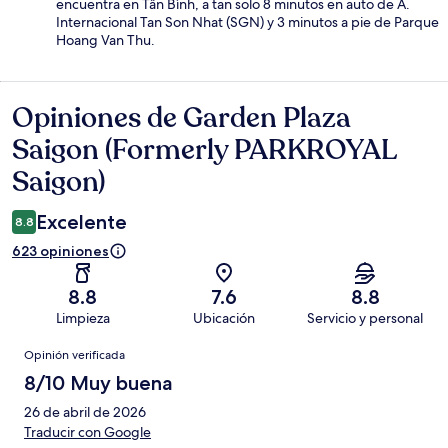
encuentra en Tân Bình, a tan solo 8 minutos en auto de A.
Internacional Tan Son Nhat (SGN) y 3 minutos a pie de Parque
Hoang Van Thu.
Opiniones de Garden Plaza
Opiniones
Saigon (Formerly PARKROYAL
Saigon)
Excelente
8.8
623 opiniones
8.8
7.6
8.8
Limpieza
Ubicación
Servicio y personal
Opiniones
Opinión verificada
8/10 Muy buena
26 de abril de 2026
Traducir con Google