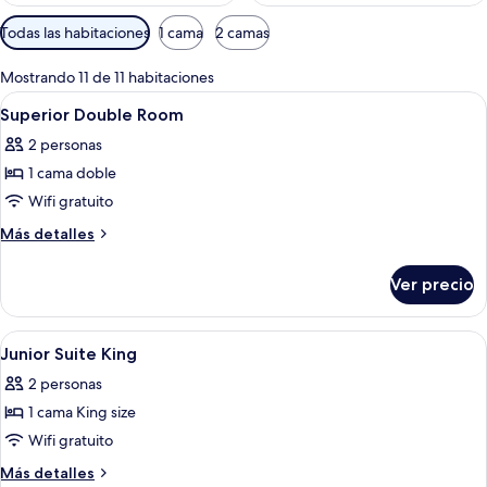
Filtros
Todas las habitaciones
1 cama
2 camas
disponibles
para
Mostrando 11 de 11 habitaciones
las
Abrir
Habitación de hotel con dos camas, un
6
Superior Double Room
habitaciones
todas
2 personas
las
1 cama doble
fotos
de
Wifi gratuito
Superior
Más
Más detalles
Double
detalles
sobre
Room
Ver precio
Superior
Double
Room
Abrir
Minibar, caja de seguridad en la habita
4
Junior Suite King
todas
2 personas
las
1 cama King size
fotos
de
Wifi gratuito
Junior
Más
Más detalles