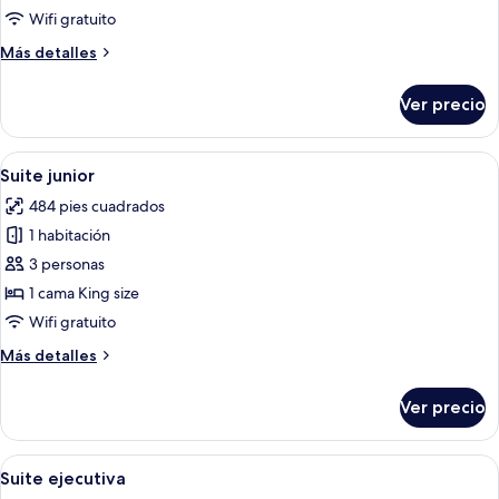
Club
Wifi gratuito
(Orchid
Más
Más detalles
Deluxe)
detalles
sobre
Ver precio
Habitación
Club
(Orchid
Abrir
Habitación de hotel con cama, lámpara
4
Deluxe)
Suite junior
todas
484 pies cuadrados
las
1 habitación
fotos
de
3 personas
Suite
1 cama King size
junior
Wifi gratuito
Más
Más detalles
detalles
sobre
Ver precio
Suite
junior
Abrir
Una habitación de hotel con cama, televi
6
Suite ejecutiva
todas