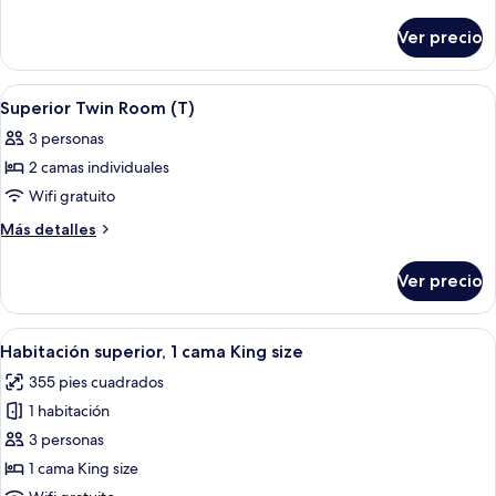
Suite
detalles
sobre
King
Ver precio
Junior
Suite
King
Abrir
Minibar, caja de seguridad en la habita
4
Superior Twin Room (T)
todas
3 personas
las
2 camas individuales
fotos
de
Wifi gratuito
Superior
Más
Más detalles
Twin
detalles
sobre
Room
Ver precio
Superior
(T)
Twin
Room
Abrir
Una habitación de hotel con una cama 
6
(T)
Habitación superior, 1 cama King size
todas
355 pies cuadrados
las
1 habitación
fotos
de
3 personas
Habitación
1 cama King size
superior,