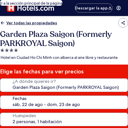
Ir a la sección principal de la página
Descargar la app
Ver todas las propiedades
Garden Plaza Saigon (Formerly
PARKROYAL Saigon)
Propiedad
de
Hotel en Ciudad Ho Chi Minh con alberca al aire libre y restaurante
4.0
estrellas
Elige las fechas para ver precios
¿A dónde quieres ir?
Fechas
Huéspedes