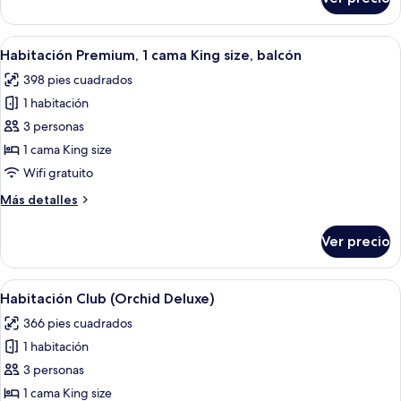
Habitación
individuales
Deluxe
con
Abrir
Habitación de hotel con una cama grande
7
2
Habitación Premium, 1 cama King size, balcón
todas
camas
398 pies cuadrados
individuales
las
1 habitación
fotos
de
3 personas
Habitación
1 cama King size
Premium,
Wifi gratuito
1
Más
Más detalles
cama
detalles
King
sobre
Ver precio
Habitación
size,
Premium,
balcón
1
Abrir
Habitación de hotel con una cama grand
4
cama
Habitación Club (Orchid Deluxe)
todas
King
366 pies cuadrados
size,
las
balcón
1 habitación
fotos
de
3 personas
Habitación
1 cama King size