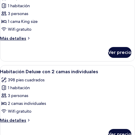
las
1 habitación
fotos
de
3 personas
Habitación
1 cama King size
Deluxe,
Wifi gratuito
1
Más
Más detalles
cama
detalles
King
sobre
Ver precio
Habitación
size
Deluxe,
1
Abrir
Minibar, caja de seguridad en la habita
5
cama
Habitación Deluxe con 2 camas individuales
todas
King
398 pies cuadrados
size
las
1 habitación
fotos
de
3 personas
Habitación
2 camas individuales
Deluxe
Wifi gratuito
con
Más
Más detalles
2
detalles
camas
sobre
Ver precio