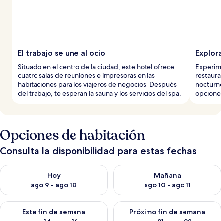
El trabajo se une al ocio
Explora
Situado en el centro de la ciudad, este hotel ofrece
Experime
cuatro salas de reuniones e impresoras en las
restaura
habitaciones para los viajeros de negocios. Después
nocturno
del trabajo, te esperan la sauna y los servicios del spa.
opcione
Opciones de habitación
Consulta la disponibilidad para estas fechas
Consulta la disponibilidad para hoy ago 9 - ago 10
Consulta la disponibilidad par
Hoy
Mañana
ago 9 - ago 10
ago 10 - ago 11
Consulta la disponibilidad para este fin de semana ago 14 - ag
Consulta la disponibilidad pa
Este fin de semana
Próximo fin de semana