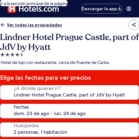
Ir a la sección principal de la página
Descargar la app
Ver todas las propiedades
Lindner Hotel Prague Castle, part of
JdV by Hyatt
Propiedad
de
Hotel de lujo con restaurante, cerca de Puente de Carlos
4.5
estrellas
Elige las fechas para ver precios
¿A dónde quieres ir?
Fechas
Huéspedes