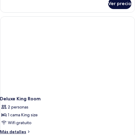
Ver precio
Habitación
Premium,
1
cama
King
size
y
sofá
cama
Deluxe King Room
2 personas
1 cama King size
Wifi gratuito
Más
Más detalles