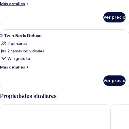
Más
Más detalles
detalles
sobre
Ver precio
King
Room
Abrir
Habitación de hotel con dos camas, un 
3
2 Twin Beds Deluxe
todas
2 personas
las
2 camas individuales
fotos
de
Wifi gratuito
2
Más
Más detalles
Twin
detalles
sobre
Beds
Ver precio
2
Deluxe
Twin
Beds
Propiedades similares
Deluxe
Hotel Savoy
Hotel Go