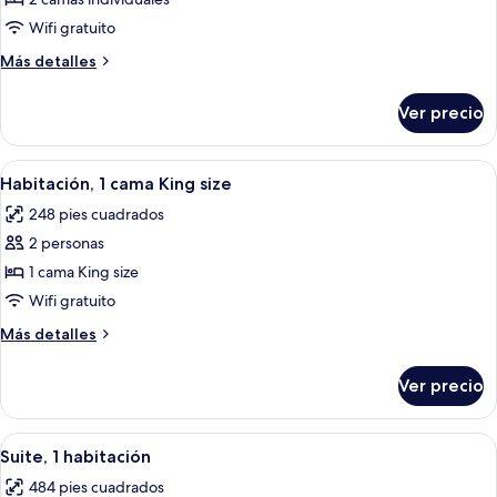
de
Habitación
Wifi gratuito
Deluxe,
Más
Más detalles
2
detalles
camas
sobre
Ver precio
Habitación
individuales
Deluxe,
2
Abrir
Habitación de hotel con una cama grand
6
camas
Habitación, 1 cama King size
todas
individuales
248 pies cuadrados
las
2 personas
fotos
de
1 cama King size
Habitación,
Wifi gratuito
1
Más
Más detalles
cama
detalles
King
sobre
Ver precio
Habitación,
size
1
cama
Abrir
Habitación de hotel con una cama gran
6
King
Suite, 1 habitación
todas
size
484 pies cuadrados
las