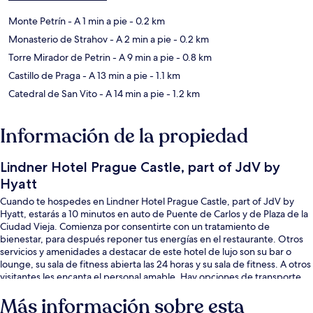
Monte Petrín
- A 1 min a pie
- 0.2 km
Monasterio de Strahov
- A 2 min a pie
- 0.2 km
Torre Mirador de Petrin
- A 9 min a pie
- 0.8 km
Castillo de Praga
- A 13 min a pie
- 1.1 km
Catedral de San Vito
- A 14 min a pie
- 1.2 km
Información de la propiedad
Lindner Hotel Prague Castle, part of JdV by
Hyatt
Cuando te hospedes en Lindner Hotel Prague Castle, part of JdV by
Hyatt, estarás a 10 minutos en auto de Puente de Carlos y de Plaza de la
Ciudad Vieja. Comienza por consentirte con un tratamiento de
bienestar, para después reponer tus energías en el restaurante. Otros
servicios y amenidades a destacar de este hotel de lujo son su bar o
lounge, su sala de fitness abierta las 24 horas y su sala de fitness. A otros
visitantes les encanta el personal amable. Hay opciones de transporte
público a una corta distancia a pie: Pohořelec Stop está a 3 minutos y
Más información sobre esta
Parada de transporte Malovanka está a 6 minutos.