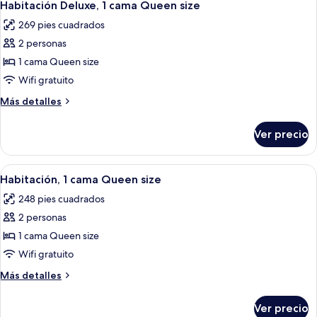
(Monastery
5
cama
Habitación Deluxe, 1 cama Queen size
todas
King
View)
269 pies cuadrados
size
las
(Monastery
2 personas
fotos
View)
de
1 cama Queen size
Habitación
Wifi gratuito
Deluxe,
Más
Más detalles
1
detalles
cama
sobre
Ver precio
Habitación
Queen
Deluxe,
size
1
Abrir
Una habitación de hotel con una cama 
5
cama
Habitación, 1 cama Queen size
todas
Queen
248 pies cuadrados
size
las
2 personas
fotos
de
1 cama Queen size
Habitación,
Wifi gratuito
1
Más
Más detalles
cama
detalles
Queen
sobre
Ver precio
Habitación,