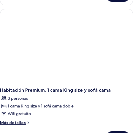
size
1
cama
Queen
size
Habitación Premium, 1 cama King size y sofá cama
3 personas
1 cama King size y 1 sofá cama doble
Wifi gratuito
Más
Más detalles
detalles
sobre