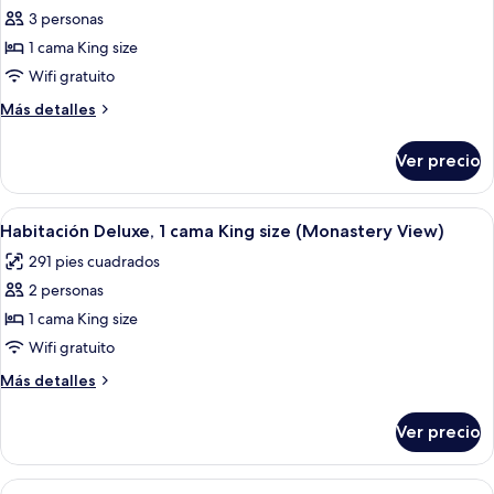
3 personas
fotos
de
1 cama King size
Suite,
Wifi gratuito
1
Más
Más detalles
habitación
detalles
sobre
Ver precio
Suite,
1
habitación
Abrir
Habitación de hotel con una cama grand
5
Habitación Deluxe, 1 cama King size (Monastery View)
todas
291 pies cuadrados
las
2 personas
fotos
de
1 cama King size
Habitación
Wifi gratuito
Deluxe,
Más
Más detalles
1
detalles
cama
sobre
Ver precio
Habitación
King
Deluxe,
size
1
Abrir
Habitación de hotel con una cama grand