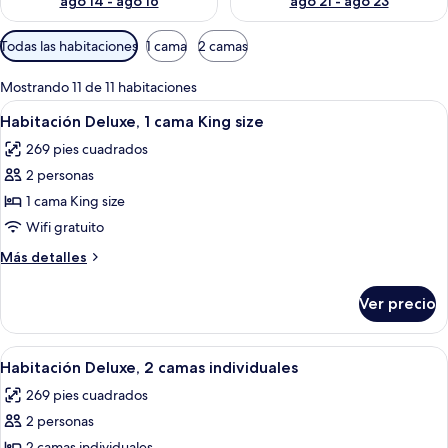
ago 14 - ago 16
ago 21 - ago 23
Filtros
Todas las habitaciones
1 cama
2 camas
disponibles
para
Mostrando 11 de 11 habitaciones
las
Abrir
Habitación de hotel con una cama grande
6
Habitación Deluxe, 1 cama King size
habitaciones
todas
269 pies cuadrados
las
2 personas
fotos
de
1 cama King size
Habitación
Wifi gratuito
Deluxe,
Más
Más detalles
1
detalles
cama
sobre
Ver precio
Habitación
King
Deluxe,
size
1
Abrir
Habitación de hotel con dos camas, un 
5
cama
Habitación Deluxe, 2 camas individuales
todas
King
269 pies cuadrados
size
las
2 personas
fotos
2 camas individuales