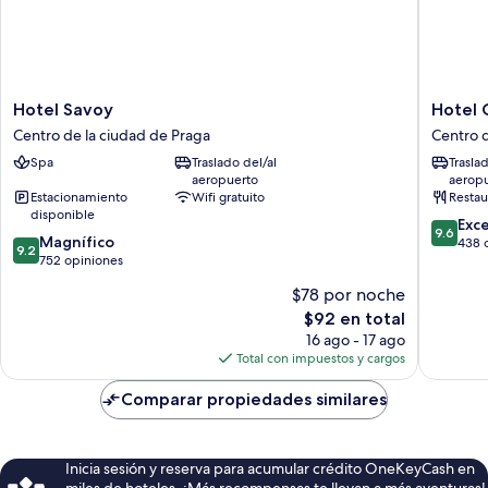
Hotel
Hotel
Hotel Savoy
Hotel 
Savoy
Golden
Centro de la ciudad de Praga
Centro d
Centro
Star
Spa
Traslado del/al
Trasla
de
Centro
aeropuerto
aerop
la
de
Estacionamiento
Wifi gratuito
Restau
ciudad
la
disponible
9.6
de
ciudad
Exc
9.6
9.2
Magnífico
de
Praga
de
438 
9.2
de
752 opiniones
10,
Praga
10,
Excepcio
$78 por noche
Magnífico,
438
El
$92 en total
752
opinion
precio
opiniones
16 ago - 17 ago
actual
Total con impuestos y cargos
es
de
Comparar propiedades similares
$92
Inicia sesión y reserva para acumular crédito OneKeyCash en