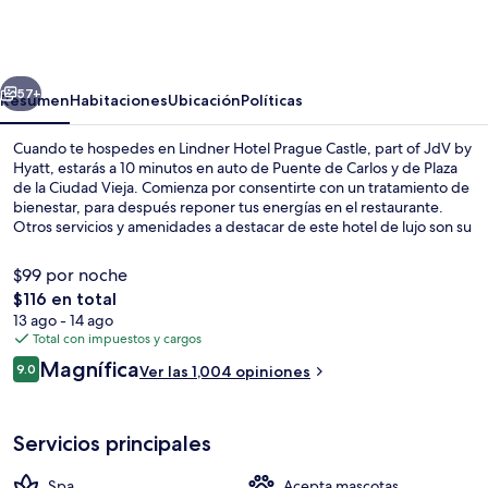
Hotel
Prague
Castle,
erior
Siguiente
part
57+
Resumen
Habitaciones
Ubicación
Políticas
of
Cuando te hospedes en Lindner Hotel Prague Castle, part of JdV by
JdV
Hyatt, estarás a 10 minutos en auto de Puente de Carlos y de Plaza
de la Ciudad Vieja. Comienza por consentirte con un tratamiento de
by
bienestar, para después reponer tus energías en el restaurante.
Hyatt
Otros servicios y amenidades a destacar de este hotel de lujo son su
bar o lounge, su sala de fitness abierta las 24 horas y su sala de
fitness. A otros visitantes les encanta el personal amable. Hay
$99 por noche
opciones de transporte público a una corta distancia a pie:
El
$116 en total
Pohořelec Stop está a 3 minutos y Parada de transporte Malovanka
precio
13 ago - 14 ago
está a 6 minutos.
Sala de estar en el lobby
total
Total con impuestos y cargos
es
Opiniones
Magnífica
9.0
Ver las 1,004 opiniones
de
9.0 de 10,
$116
Servicios principales
Spa
Acepta mascotas