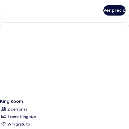
detalles
sobre
Ver precio
Deluxe
King
Room
King Room
2 personas
1 cama King size
Wifi gratuito