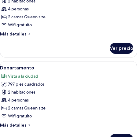
de
2 habitaciones
Departamento
4 personas
2 camas Queen size
Wifi gratuito
Más
Más detalles
detalles
sobre
Ver precio
Departamento
Abrir
Un balcón con dos sofás y dos mesas r
6
Departamento
todas
Vista a la ciudad
las
797 pies cuadrados
fotos
de
2 habitaciones
Departamento
4 personas
2 camas Queen size
Wifi gratuito
Más
Más detalles
detalles
sobre