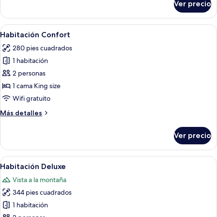
Ver precio
Departamento
Abrir
Habitación de hotel con cama, escritori
4
Habitación Confort
todas
280 pies cuadrados
las
1 habitación
fotos
de
2 personas
Habitación
1 cama King size
Confort
Wifi gratuito
Más
Más detalles
detalles
sobre
Ver precio
Habitación
Confort
Abrir
Habitación de hotel con una cama grand
3
Habitación Deluxe
todas
Vista a la montaña
las
344 pies cuadrados
fotos
de
1 habitación
Habitación