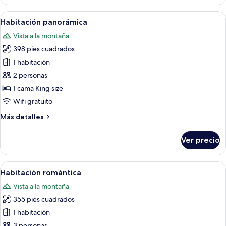
cuádruple
familiar
Abrir
Habitación de hotel con cama, una silla
6
Habitación panorámica
todas
Vista a la montaña
las
398 pies cuadrados
fotos
de
1 habitación
Habitación
2 personas
panorámica
1 cama King size
Wifi gratuito
Más
Más detalles
detalles
sobre
Ver precio
Habitación
panorámica
Abrir
Terraza en la azotea con piscina, zona 
3
Habitación romántica
todas
Vista a la montaña
las
355 pies cuadrados
fotos
de
1 habitación
Habitación
3 personas