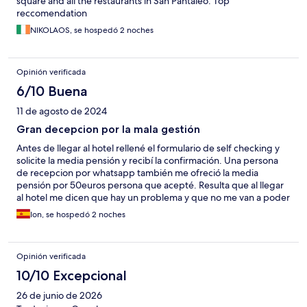
square and all the restaurants in San Pantaleo. Top
reccomendation
NIKOLAOS, se hospedó 2 noches
Opinión verificada
6/10 Buena
11 de agosto de 2024
Gran decepcion por la mala gestión
Antes de llegar al hotel rellené el formulario de self checking y
solicite la media pensión y recibí la confirmación. Una persona
de recepcion por whatsapp también me ofreció la media
pensión por 50euros persona que acepté. Resulta que al llegar
al hotel me dicen que hay un problema y que no me van a poder
dar la media pensión ya que el sabado noche tenian una fiesta
Ion, se hospedó 2 noches
especial donde los precios eran mas caros (60 euros por
persona) y estaba todo completo. Lo cual me creo una gran
decepción y creo que es muy feo hacer ese tipo de cambios con
Opinión verificada
los clientes. Una pena.
10/10 Excepcional
26 de junio de 2026