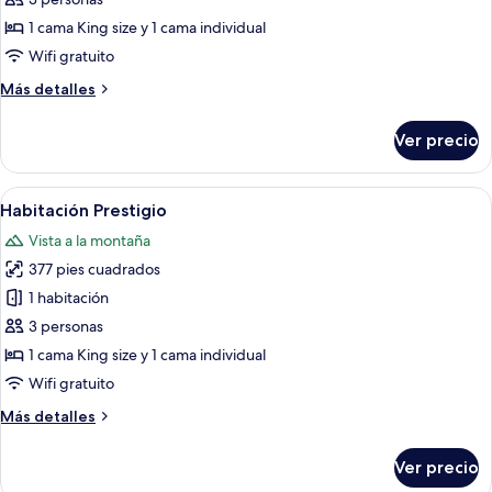
romántica
1 cama King size y 1 cama individual
Wifi gratuito
Más
Más detalles
detalles
sobre
Ver precio
Habitación
romántica
Abrir
Una habitación de hotel moderna con
7
Habitación Prestigio
todas
Vista a la montaña
las
377 pies cuadrados
fotos
de
1 habitación
Habitación
3 personas
Prestigio
1 cama King size y 1 cama individual
Wifi gratuito
Más
Más detalles
detalles
sobre
Ver precio
Habitación