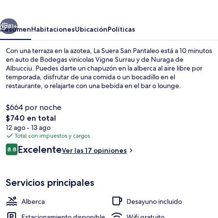
San
Pantaleo
erior
Siguiente
81+
Resumen
Habitaciones
Ubicación
Políticas
Con una terraza en la azotea, La Suera San Pantaleo está a 10 minutos
en auto de Bodegas vinícolas Vigne Surrau y de Nuraga de
Albucciu. Puedes darte un chapuzón en la alberca al aire libre por
temporada, disfrutar de una comida o un bocadillo en el
restaurante, o relajarte con una bebida en el bar o lounge.
Asimismo, tanto Playa Razza di Juncu como Cala Petra Ruja están a
pocos minutos en auto.
$664 por noche
El
$740 en total
precio
12 ago - 13 ago
Restaurante
total
Total con impuestos y cargos
es
Opiniones
Excelente
8.8
Ver las 17 opiniones
de
8.8 de 10,
$740
Servicios principales
Alberca
Desayuno incluido
Estacionamiento disponible
Wifi gratuito