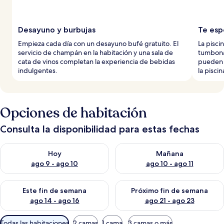
Desayuno y burbujas
Te esp
Empieza cada día con un desayuno bufé gratuito. El
La pisc
servicio de champán en la habitación y una sala de
tumbona
cata de vinos completan la experiencia de bebidas
pueden t
indulgentes.
la piscin
Opciones de habitación
Consulta la disponibilidad para estas fechas
Consulta la disponibilidad para hoy ago 9 - ago 10
Consulta la disponibilidad par
Hoy
Mañana
ago 9 - ago 10
ago 10 - ago 11
Consulta la disponibilidad para este fin de semana ago 14 - ag
Consulta la disponibilidad pa
Este fin de semana
Próximo fin de semana
ago 14 - ago 16
ago 21 - ago 23
Filtros
Todas las habitaciones
2 camas
1 cama
3 camas o más