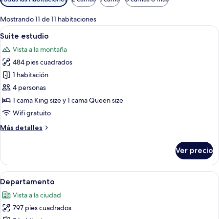
disponibles
para
Mostrando 11 de 11 habitaciones
las
Abrir
Habitación de hotel con cama, una mesi
11
Suite estudio
habitaciones
todas
Vista a la montaña
las
484 pies cuadrados
fotos
de
1 habitación
Suite
4 personas
estudio
1 cama King size y 1 cama Queen size
Wifi gratuito
Más
Más detalles
detalles
sobre
Ver precio
Suite
estudio
Abrir
Habitación de hotel moderna con una ca
8
Departamento
todas
Vista a la ciudad
las
797 pies cuadrados
fotos