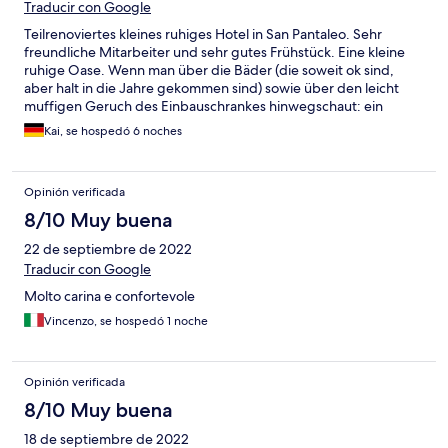
Traducir con Google
Teilrenoviertes kleines ruhiges Hotel in San Pantaleo. Sehr
freundliche Mitarbeiter und sehr gutes Frühstück. Eine kleine
ruhige Oase. Wenn man über die Bäder (die soweit ok sind,
aber halt in die Jahre gekommen sind) sowie über den leicht
muffigen Geruch des Einbauschrankes hinwegschaut: ein
Wohlfühlort und guter Ausgangspunkt um die Costa Smeralda
Kai, se hospedó 6 noches
und Umgebung zu erkunden (wie immer: Auto/Mietauto von
Vorteil). Kühlschrank hätte etwas sauberer sein können.
Insgesamt hatten wir einen sehr schönen Aufenthalt und waren
Opinión verificada
angenehm überrascht.
8/10 Muy buena
22 de septiembre de 2022
Traducir con Google
Molto carina e confortevole
Vincenzo, se hospedó 1 noche
Opinión verificada
8/10 Muy buena
18 de septiembre de 2022