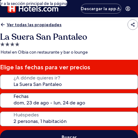
Ir a la sección principal de la página
Descargar la app
Ver todas las propiedades
La Suera San Pantaleo
Propiedad
de
Hotel en Olbia con restaurante y bar o lounge
4.0
estrellas
Elige las fechas para ver precios
¿A dónde quieres ir?
Fechas
Huéspedes
Buscar