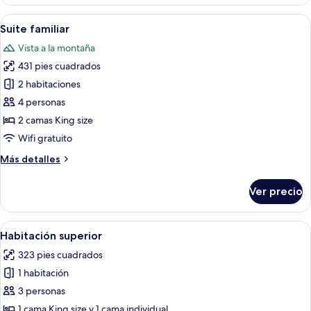
Prestigio
Abrir
Habitación de hotel con cama, una mes
3
Suite familiar
todas
Vista a la montaña
las
431 pies cuadrados
fotos
de
2 habitaciones
Suite
4 personas
familiar
2 camas King size
Wifi gratuito
Más
Más detalles
detalles
sobre
Ver precio
Suite
familiar
Abrir
Habitación de hotel con una cama gran
4
Habitación superior
todas
323 pies cuadrados
las
1 habitación
fotos
de
3 personas
Habitación
1 cama King size y 1 cama individual