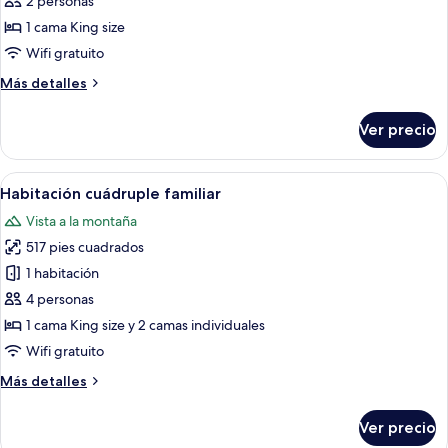
2 personas
Deluxe
1 cama King size
Wifi gratuito
Más
Más detalles
detalles
sobre
Ver precio
Habitación
Deluxe
Abrir
Habitación de hotel con cama, una silla,
4
Habitación cuádruple familiar
todas
Vista a la montaña
las
517 pies cuadrados
fotos
de
1 habitación
Habitación
4 personas
cuádruple
1 cama King size y 2 camas individuales
familiar
Wifi gratuito
Más
Más detalles
detalles
sobre
Ver precio
Habitación