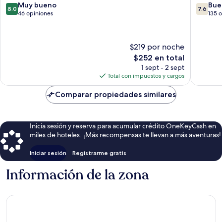
8.0
7.6
Muy bueno
Bue
8.0
7.6
de
de
46 opiniones
135 
10,
10,
Muy
Bueno,
bueno,
135
$219 por noche
46
opinion
El
$252 en total
opiniones
precio
1 sept - 2 sept
actual
Total con impuestos y cargos
es
de
Comparar propiedades similares
$252
Inicia sesión y reserva para acumular crédito OneKeyCash en
miles de hoteles. ¡Más recompensas te llevan a más aventuras!
Iniciar sesión
Registrarme gratis
Información de la zona