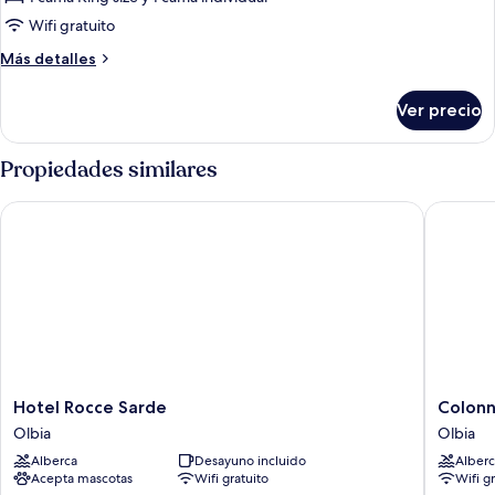
superior
Wifi gratuito
Más
Más detalles
detalles
sobre
Ver precio
Habitación
superior
Propiedades similares
Hotel Rocce Sarde
Colonna 
Hotel
Colonna
Hotel Rocce Sarde
Colonn
Rocce
Hotel
Olbia
Olbia
Sarde
Du
Alberca
Desayuno incluido
Alberc
Olbia
Golf
Acepta mascotas
Wifi gratuito
Wifi g
Olbia