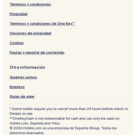
a
s
Términos y condiciones
t
o
Privacidad
t
h
Términos y condiciones de One Key™
e
Opciones de privacidad
s
e
Cookies
a
Pautas y reporte de contenido
Otra información
Quiénes somos
Empleos
Guías de viaje
* Some hotels require you to cancel more than 24 hours before check-in.
Details on site.
**OneKeyCash is not redeemable for cash and can only be used on
Hotels.com, Expedia and Vrbo.
© 2026 Hotels.com es una empresa de Expedia Group. Todos los
derechos reservados.