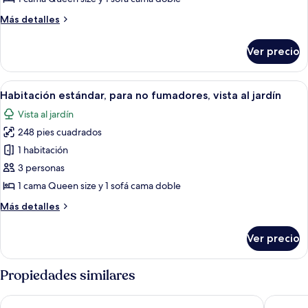
Más
Más detalles
detalles
sobre
Ver precio
Habitación
Grand
Abrir
Habitación de hotel con una cama gran
4
Habitación estándar, para no fumadores, vista al jardín
todas
Vista al jardín
las
248 pies cuadrados
fotos
de
1 habitación
Habitación
3 personas
estándar,
1 cama Queen size y 1 sofá cama doble
para
Más
Más detalles
no
detalles
fumadores,
sobre
Ver precio
Habitación
vista
estándar,
al
para
Propiedades similares
jardín
no
fumadores,
Palmar Boutique Hotel
Grand Pa
vista