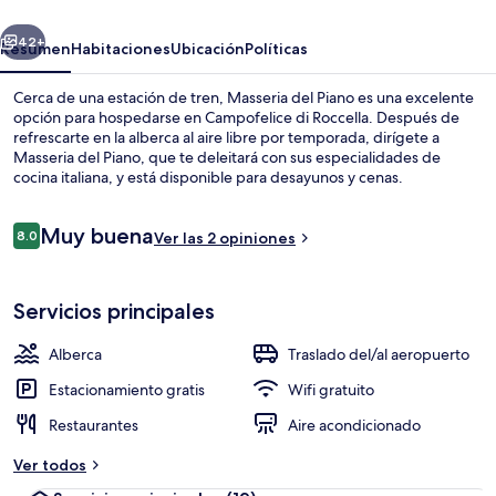
erior
Siguiente
42+
Resumen
Habitaciones
Ubicación
Políticas
Cerca de una estación de tren, Masseria del Piano es una excelente
opción para hospedarse en Campofelice di Roccella. Después de
refrescarte en la alberca al aire libre por temporada, dirígete a
Masseria del Piano, que te deleitará con sus especialidades de
cocina italiana, y está disponible para desayunos y cenas.
Opiniones
Muy buena
8.0
Ver las 2 opiniones
8.0 de 10,
Alberca al aire libre por temporada y 
Servicios principales
Alberca
Traslado del/al aeropuerto
Estacionamiento gratis
Wifi gratuito
Restaurantes
Aire acondicionado
Ver todos