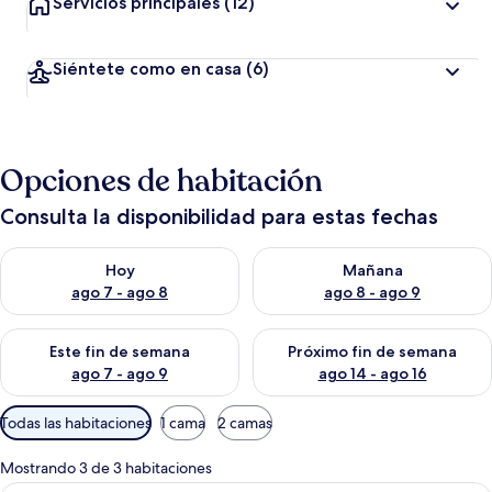
Servicios principales
(12)
Siéntete como en casa
(6)
Opciones de habitación
Consulta la disponibilidad para estas fechas
Consulta la disponibilidad para hoy ago 7 - ago 8
Consulta la disponibilidad pa
Hoy
Mañana
ago 7 - ago 8
ago 8 - ago 9
Consulta la disponibilidad para este fin de semana ago 7 - ag
Consulta la disponibilidad par
Este fin de semana
Próximo fin de semana
ago 7 - ago 9
ago 14 - ago 16
Filtros
Todas las habitaciones
1 cama
2 camas
disponibles
para
Mostrando 3 de 3 habitaciones
las