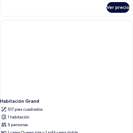
sobre
Ver precio
Habitación
superior
Habitación Grand
517 pies cuadrados
1 habitación
5 personas
1 cama Queen size y 1 sofá cama doble