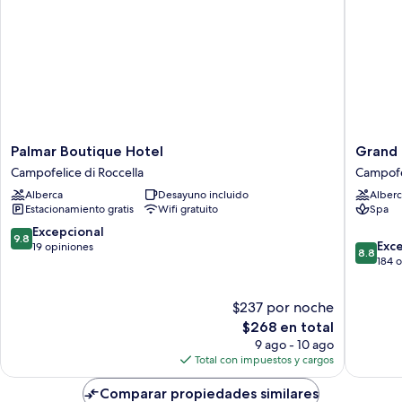
al
jardín
Palmar
Grand
Palmar Boutique Hotel
Grand 
Boutique
Palladi
Campofelice di Roccella
Campofel
Hotel
Sicilia
Alberca
Desayuno incluido
Alberc
Campofelice
Resort
Estacionamiento gratis
Wifi gratuito
Spa
di
&
Roccella
Spa
9.8
Excepcional
9.8
8.8
Campofe
Exc
de
19 opiniones
8.8
de
di
184 
10,
10,
Roccella
Excepcional,
Excelent
19
$237 por noche
184
opiniones
El
opinion
$268 en total
precio
9 ago - 10 ago
actual
Total con impuestos y cargos
es
de
Comparar propiedades similares