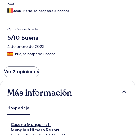
Xxx
Jean-Pierre, se hospedó 3 noches
Opinión verificada
6/10 Buena
4 de enero de 2023
Enric, se hospedó 1 noche
Ver 2 opiniones
Más información
Hospedaje
E
Casena Mongerrati
n
E
Mangia's Himera Resort