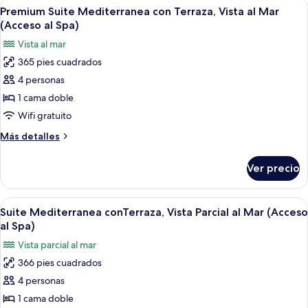
Abrir
Vista costera con palmeras, una playa 
Spa)
11
Terraza,
Premium Suite Mediterranea con Terraza, Vista al Mar
todas
Vista
(Acceso al Spa)
al
las
Vista al mar
Mar
fotos
(Acceso
365 pies cuadrados
de
al
4 personas
Premium
Spa)
Suite
1 cama doble
Mediterranea
Wifi gratuito
con
Más
Más detalles
Terraza,
detalles
Vista
sobre
Ver precio
Premium
al
Suite
Mar
Mediterranea
Abrir
Vista desde la habitación
(Acceso
7
con
Suite Mediterranea conTerraza, Vista Parcial al Mar (Acceso
todas
Terraza,
al
al Spa)
Vista
las
Spa)
Vista parcial al mar
al
fotos
Mar
366 pies cuadrados
de
(Acceso
4 personas
Suite
al
Spa)
Mediterranea
1 cama doble