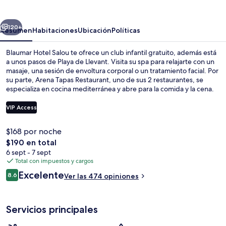
Salou
erior
Siguiente
120+
Resumen
Habitaciones
Ubicación
Políticas
Blaumar Hotel Salou te ofrece un club infantil gratuito, además está
a unos pasos de Playa de Llevant. Visita su spa para relajarte con un
masaje, una sesión de envoltura corporal o un tratamiento facial. Por
su parte, Arena Tapas Restaurant, uno de sus 2 restaurantes, se
especializa en cocina mediterránea y abre para la comida y la cena.
Otros servicios y amenidades a destacar de este hotel de estilo
mediterráneo son sus 10 bares en la playa, su alberca al aire libre y su
VIP Access
bar junto a la alberca. A otros visitantes les encanta el personal
amable.
$168 por noche
Bar de playa
El
$190 en total
precio
6 sept - 7 sept
total
Total con impuestos y cargos
es
Opiniones
Excelente
8.6
Ver las 474 opiniones
de
8.6 de 10,
$190
Servicios principales