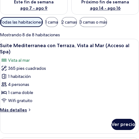
Este fin de semana
Próximo fin de semana
ago 7 - ago 9
ago 14 - ago 16
Filtros
Todas las habitaciones
1 cama
2 camas
3 camas o más
disponibles
para
Mostrando 8 de 8 habitaciones
las
Abrir
Un dormitorio moderno con una cama gr
8
Suite Mediterranea con Terraza, Vista al Mar (Acceso al
habitaciones
todas
Spa)
las
Vista al mar
fotos
365 pies cuadrados
de
1 habitación
Suite
Mediterranea
4 personas
con
1 cama doble
Terraza,
Wifi gratuito
Vista
Más
Más detalles
al
detalles
Mar
sobre
Ver precio
Suite
(Acceso
Mediterranea
al
con