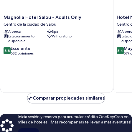
Magnolia
Hotel
Magnolia Hotel Salou - Adults Only
Hotel
Hotel
Num
Centro de la ciudad de Salou
Centro d
Salou
Centro
Alberca
Spa
Alberc
-
de
Estacionamiento
Wifi gratuito
Estaci
Adults
la
disponible
dispon
Only
ciudad
8.8
8.4
Centro
Excelente
de
Muy
8.8
8.4
de
de
de
682 opiniones
Salou
577 
10,
10,
la
Excelente,
Muy
ciudad
682
bueno,
de
opiniones
577
Salou
opinion
Comparar propiedades similares
Inicia sesión y reserva para acumular crédito OneKeyCash en
miles de hoteles. ¡Más recompensas te llevan a más aventuras!