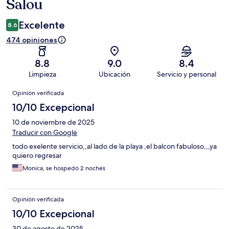
Salou
Excelente
8.6
474 opiniones
8.8
9.0
8.4
Limpieza
Ubicación
Servicio y personal
Opiniones
Opinión verificada
10/10 Excepcional
10 de noviembre de 2025
Traducir con Google
todo exelente servicio,,al lado de la playa ,el balcon fabuloso,,,ya
quiero regresar
Monica, se hospedó 2 noches
Opinión verificada
10/10 Excepcional
30 de agosto de 2025