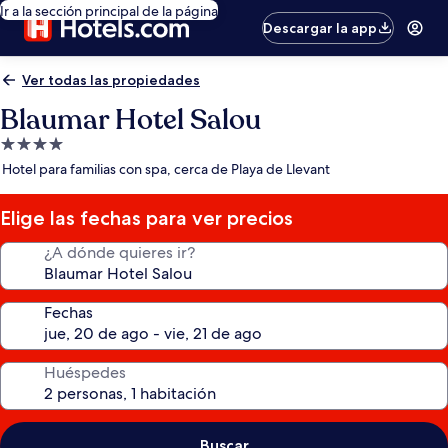
Ir a la sección principal de la página
Descargar la app
Ver todas las propiedades
Blaumar Hotel Salou
Propiedad
de
Hotel para familias con spa, cerca de Playa de Llevant
4.0
estrellas
Elige las fechas para ver precios
¿A dónde quieres ir?
Fechas
Huéspedes
Buscar