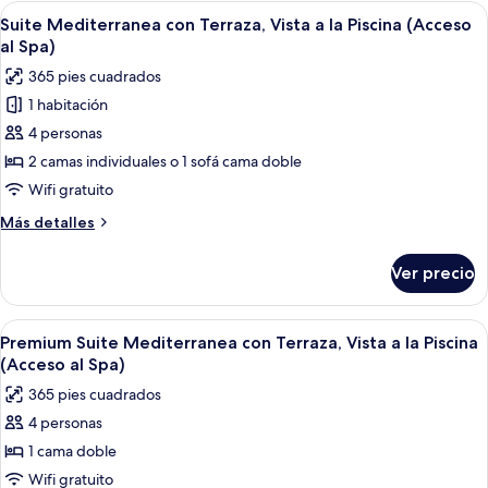
Mediterranea
Abrir
Habitación de hotel con una cama grand
(Acceso
7
con
Suite Mediterranea con Terraza, Vista a la Piscina (Acceso
todas
al
Terraza,
al Spa)
Vista
las
Spa)
365 pies cuadrados
Parcial
fotos
al
1 habitación
de
Mar
4 personas
Suite
(Acceso
al
Mediterranea
2 camas individuales o 1 sofá cama doble
Spa)
con
Wifi gratuito
Terraza,
Más
Más detalles
Vista
detalles
a
sobre
Ver precio
Suite
la
Mediterranea
Piscina
con
Abrir
Un dormitorio moderno con cama, sofá,
(Acceso
9
Terraza,
Premium Suite Mediterranea con Terraza, Vista a la Piscina
todas
Vista
al
(Acceso al Spa)
a
las
Spa)
365 pies cuadrados
la
fotos
Piscina
4 personas
de
(Acceso
1 cama doble
Premium
al
Spa)
Suite
Wifi gratuito