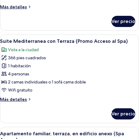
Mediterranea
Más
Más detalles
con
detalles
sobre
Terraza,
Ver precio
Premium
Vista
Suite
a
Mediterranea
Abrir
Un dormitorio moderno con cama, sofá,
11
la
con
Suite Mediterranea con Terraza (Promo Acceso al Spa)
todas
Terraza,
Piscina
Vista a la ciudad
Vista
las
(Acceso
a
366 pies cuadrados
fotos
al
la
de
1 habitación
Piscina
Spa)
Suite
(Acceso
4 personas
al
Mediterranea
2 camas individuales o 1 sofá cama doble
Spa)
con
Wifi gratuito
Terraza
Más
Más detalles
(Promo
detalles
Acceso
sobre
Ver precio
al
Suite
Mediterranea
Spa)
con
Abrir
Un balcón con mesa y sillas, con vista a
8
Terraza
Apartamento familiar, terraza, en edificio anexo (Spa
todas
(Promo