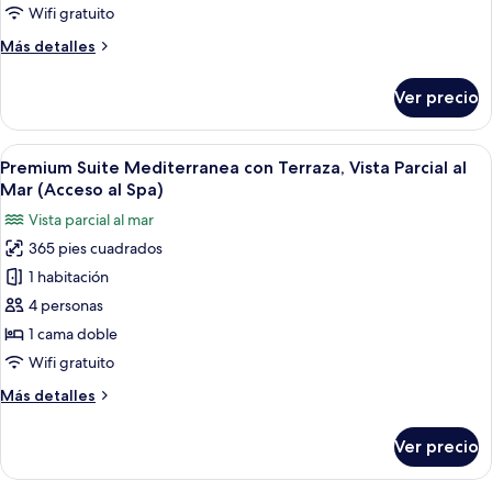
conTerraza,
Wifi gratuito
Vista
Más
Más detalles
Parcial
detalles
al
sobre
Ver precio
Suite
Mar
Mediterranea
(Acceso
conTerraza,
Abrir
Un balcón con dos sillas a rayas y una m
al
7
Vista
Premium Suite Mediterranea con Terraza, Vista Parcial al
todas
Parcial
Spa)
Mar (Acceso al Spa)
al
las
Vista parcial al mar
Mar
fotos
(Acceso
365 pies cuadrados
de
al
1 habitación
Premium
Spa)
Suite
4 personas
Mediterranea
1 cama doble
con
Wifi gratuito
Terraza,
Más
Más detalles
Vista
detalles
Parcial
sobre
Ver precio
Premium
al
Suite
Mar