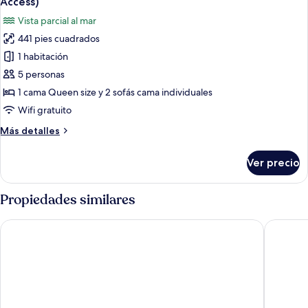
Access)
Acceso
las
Vista parcial al mar
al
fotos
Spa)
441 pies cuadrados
de
1 habitación
Apartamento
familiar,
5 personas
terraza,
1 cama Queen size y 2 sofás cama individuales
en
Wifi gratuito
edificio
Más
Más detalles
anexo
detalles
(Spa
sobre
Ver precio
Apartamento
Access)
familiar,
terraza,
Propiedades similares
en
edificio
Magnolia Hotel Salou - Adults Only
Hotel N
anexo
(Spa
Access)