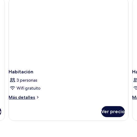
Tw
Af
Habitación
H
3 personas
Wifi gratuito
Más
M
Más detalles
Má
detalles
de
sobre
so
o
Ver precio
Habitación
Ha