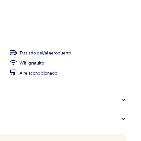
aire libre y sombrillas en la alberca
Traslado del/al aeropuerto
Wifi gratuito
Aire acondicionado