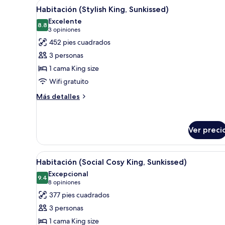
Abrir
Una habitación de hotel con cam
8
Afterglow)
Habitación (Stylish King, Sunkissed)
todas
Excelente
las
8.8
8.8 de 10
(3
3 opiniones
fotos
opiniones)
452 pies cuadrados
de
3 personas
Habitación
1 cama King size
(Stylish
Wifi gratuito
King,
Sunkissed)
Más
Más detalles
detalles
sobre
Habitación
Ver preci
(Stylish
King,
Sunkissed)
Abrir
Habitación de hotel con cama, so
7
Habitación (Social Cosy King, Sunkissed)
todas
Excepcional
las
9.4
9.4 de 10
(8
8 opiniones
fotos
opiniones)
377 pies cuadrados
de
3 personas
Habitación
1 cama King size