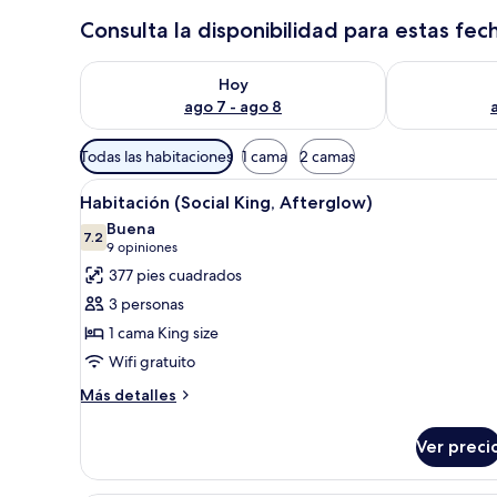
Consulta la disponibilidad para estas fec
Consulta la disponibilidad para hoy ago 7 - ago 8
Consulta la d
Hoy
ago 7 - ago 8
Filtros
Todas las habitaciones
1 cama
2 camas
disponibles
Abrir
Una habitación de hotel moder
para
9
Habitación (Social King, Afterglow)
todas
las
Buena
las
7.2
habitaciones
7.2 de 10
(9
9 opiniones
fotos
opiniones)
377 pies cuadrados
de
3 personas
Habitación
1 cama King size
(Social
Wifi gratuito
King,
Afterglow)
Más
Más detalles
detalles
sobre
Ver preci
Habitación
(Social
King,