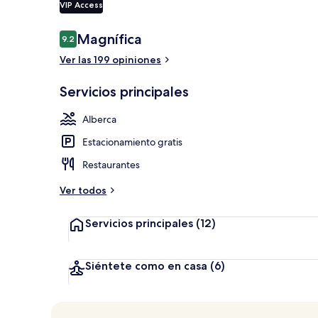
VIP Access
Opiniones
Magnífica
9.2
9.2 de 10,
2 albercas al 
Ver las 199 opiniones
Servicios principales
Alberca
Estacionamiento gratis
Restaurantes
Ver todos
Servicios principales
(12)
Siéntete como en casa
(6)