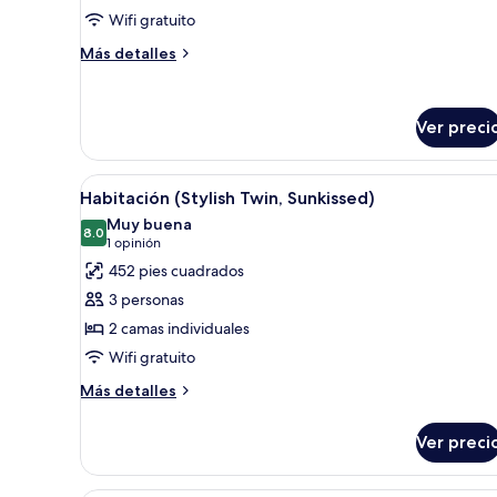
(Social
Wifi gratuito
Cosy
King,
Más
Más detalles
detalles
Sunkissed)
sobre
Habitación
Ver preci
(Social
Cosy
King,
Abrir
Una habitación de hotel modern
Sunkissed)
6
Habitación (Stylish Twin, Sunkissed)
todas
Muy buena
las
8.0
8.0 de 10
(1
1 opinión
fotos
opinión)
452 pies cuadrados
de
3 personas
Habitación
2 camas individuales
(Stylish
Wifi gratuito
Twin,
Sunkissed)
Más
Más detalles
detalles
sobre
Ver preci
Habitación
(Stylish
Twin,