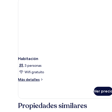
Sunkissed)
Habitación
3 personas
Wifi gratuito
Más
Más detalles
detalles
sobre
Ver preci
Habitación
Propiedades similares