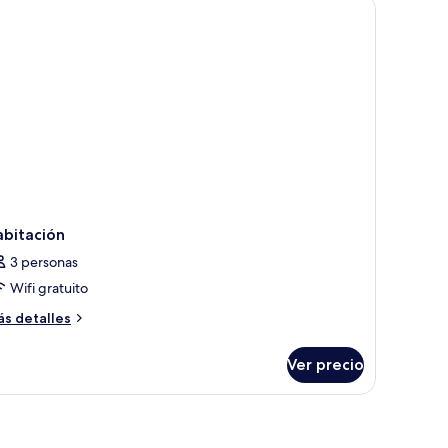
in,
terglow)
abitación
3 personas
Wifi gratuito
ás
s detalles
talles
bre
Ver precio
bitación