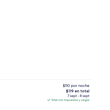
l de la propiedad
2 restaurantes; se sirven desayunos, 
$110 por noche
El
$119 en total
precio
7 sept - 8 sept
erés
2 restaurantes; se sirven desayunos, 
total
Total con impuestos y cargos
es
de