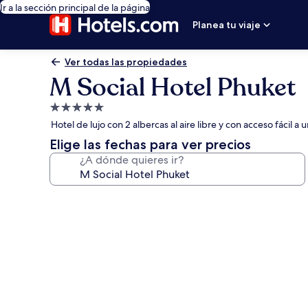
Ir a la sección principal de la página
Planea tu viaje
Ver todas las propiedades
M Social Hotel Phuket
Propiedad
de
Hotel de lujo con 2 albercas al aire libre y con acceso fácil
5.0
Elige las fechas para ver precios
estrellas
¿A dónde quieres ir?
Galería
de
fotos
de
M
Social