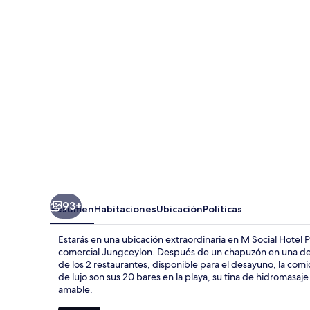
Hotel
Phuket
93+
Resumen
Habitaciones
Ubicación
Políticas
Estarás en una ubicación extraordinaria en M Social Hotel P
comercial Jungceylon. Después de un chapuzón en una de las
de los 2 restaurantes, disponible para el desayuno, la comi
de lujo son sus 20 bares en la playa, su tina de hidromasaje
amable.