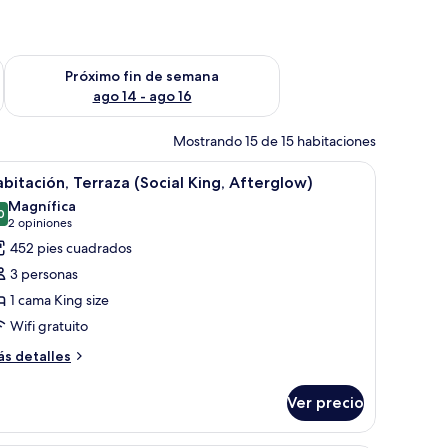
fin de semana ago 7 - ago 9
Consulta la disponibilidad para el próximo fin de semana ago 
Próximo fin de semana
ago 14 - ago 16
Mostrando 15 de 15 habitaciones
na cama grande, un sofá, una mesita y una silla.
brir
Una habitación de hotel con una cama grande, 
6
bitación, Terraza (Social King, Afterglow)
odas
Magnífica
s
0
9.0 de 10
(2
2 opiniones
otos
opiniones)
452 pies cuadrados
e
3 personas
abitación,
1 cama King size
erraza
Wifi gratuito
ocial
ing,
ás
s detalles
talles
fterglow)
bre
Ver precio
bitación,
rraza
ocial