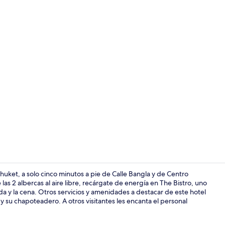
Vista fronta
huket, a solo cinco minutos a pie de Calle Bangla y de Centro
 2 albercas al aire libre, recárgate de energía en The Bistro, uno
da y la cena. Otros servicios y amenidades a destacar de este hotel
Lugar de int
 y su chapoteadero. A otros visitantes les encanta el personal