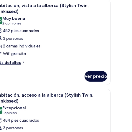
na cama grande, un sofá, una mesita y una silla.
brir
Habitación de hotel con dos camas, un sofá, un 
7
ng,
bitación, vista a la alberca (Stylish Twin,
odas
terglow)
nkissed)
s
Muy buena
0
otos
8.0 de 10
(2
2 opiniones
e
opiniones)
452 pies cuadrados
abitación,
3 personas
sta
2 camas individuales
Wifi gratuito
ás
lberca
s detalles
talles
tylish
bre
win,
Ver precio
bitación,
unkissed)
sta
ama grande, un sofá, una mesita y vistas a una piscina.
brir
Habitación de hotel con dos camas, televisión, 
11
bitación, acceso a la alberca (Stylish Twin,
odas
berca
nkissed)
tylish
s
Excepcional
in,
.0
otos
10.0 de 10
(1
1 opinión
nkissed)
e
opinión)
484 pies cuadrados
abitación,
3 personas