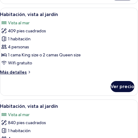
vista
al
Abrir
Habitación de hotel con una cama grande
5
océano
Habitación, vista al jardín
todas
Vista al mar
las
409 pies cuadrados
fotos
de
1 habitación
Habitación,
4 personas
vista
1 cama King size o 2 camas Queen size
al
Wifi gratuito
jardín
Más
Más detalles
detalles
sobre
Ver precio
Habitación,
vista
al
Abrir
Un balcón con pared de piedra, una sill
4
jardín
Habitación, vista al jardín
todas
Vista al mar
las
840 pies cuadrados
fotos
de
1 habitación