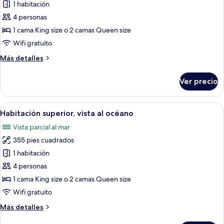
de
1 habitación
Habitación,
4 personas
vista
1 cama King size o 2 camas Queen size
al
Wifi gratuito
jardín
Más
Más detalles
detalles
sobre
Ver precio
Habitación,
vista
al
Abrir
Una habitación de hotel con una cama, 
5
jardín
Habitación superior, vista al océano
todas
Vista parcial al mar
las
355 pies cuadrados
fotos
de
1 habitación
Habitación
4 personas
superior,
1 cama King size o 2 camas Queen size
vista
Wifi gratuito
al
Más
Más detalles
océano
detalles