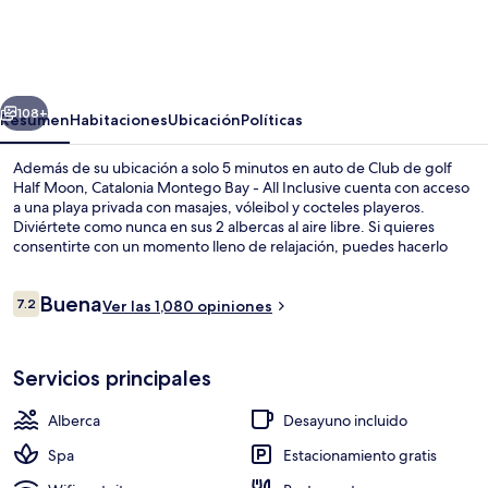
Montego
Bay
-
erior
Siguiente
All
108+
Resumen
Habitaciones
Ubicación
Políticas
Inclusive
Además de su ubicación a solo 5 minutos en auto de Club de golf
Half Moon, Catalonia Montego Bay - All Inclusive cuenta con acceso
a una playa privada con masajes, vóleibol y cocteles playeros.
Diviértete como nunca en sus 2 albercas al aire libre. Si quieres
consentirte con un momento lleno de relajación, puedes hacerlo
con un masaje de tejido profundo, una sesión de aromaterapia o
una sesión de terapia ayurvédica. Uno de sus 6 restaurantes es
Opiniones
Buena
SeaBreeze, que sirve mariscos y está abierto para la cena. Otros
7.2
Ver las 1,080 opiniones
7.2 de 10,
servicios y amenidades a destacar de esta propiedad de lujo son sus
2 bares junto a la alberca, su terraza en la azotea y su club infantil
Playa privada, playa de arena blanca, 
gratis. La alberca y el personal amable reciben muy buenas
Servicios principales
calificaciones de otros visitantes.
Alberca
Desayuno incluido
Spa
Estacionamiento gratis