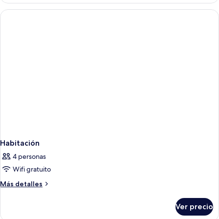
Habitación
4 personas
Wifi gratuito
Más
Más detalles
detalles
sobre
Ver precio
Habitación