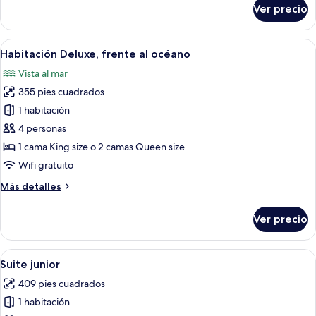
sobre
Ver precio
Habitación
superior,
vista
Abrir
Habitación de hotel con una cama grand
5
al
Habitación Deluxe, frente al océano
todas
océano
Vista al mar
las
355 pies cuadrados
fotos
de
1 habitación
Habitación
4 personas
Deluxe,
1 cama King size o 2 camas Queen size
frente
Wifi gratuito
al
Más
Más detalles
océano
detalles
sobre
Ver precio
Habitación
Deluxe,
frente
Abrir
Habitación de hotel con una cama grande
5
al
Suite junior
todas
océano
409 pies cuadrados
las
1 habitación
fotos