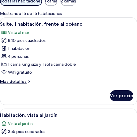
Todas las habitaciones
1 cama
2 camas
disponibles
para
Mostrando 15 de 15 habitaciones
las
Abrir
Un balcón con pared de piedra, una sill
4
Suite, 1 habitación, frente al océano
habitaciones
todas
Vista al mar
las
840 pies cuadrados
fotos
de
1 habitación
Suite,
4 personas
1
1 cama King size y 1 sofá cama doble
habitación,
Wifi gratuito
frente
Más
Más detalles
al
detalles
océano
sobre
Ver precio
Suite,
1
habitación,
Abrir
Una habitación de hotel con una cama, 
5
frente
Habitación, vista al jardín
todas
al
Vista al jardín
océano
las
355 pies cuadrados
fotos