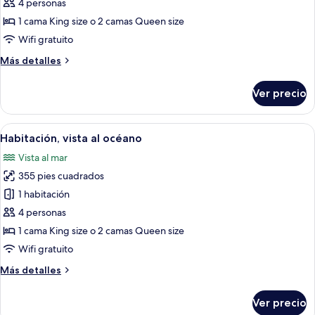
Habitación,
4 personas
vista
1 cama King size o 2 camas Queen size
parcial
Wifi gratuito
al
Más
Más detalles
océano
detalles
sobre
Ver precio
Habitación,
vista
parcial
Abrir
Habitación de hotel con una cama grand
5
al
Habitación, vista al océano
todas
océano
Vista al mar
las
355 pies cuadrados
fotos
de
1 habitación
Habitación,
4 personas
vista
1 cama King size o 2 camas Queen size
al
Wifi gratuito
océano
Más
Más detalles
detalles
sobre
Ver precio
Habitación,