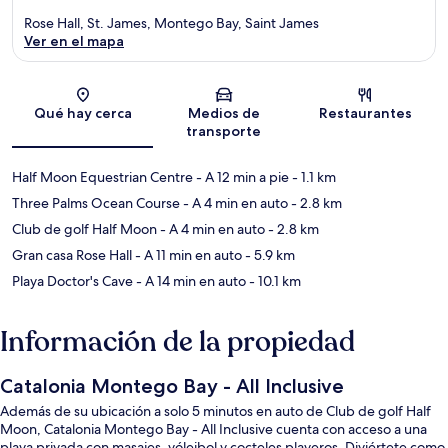
Rose Hall, St. James, Montego Bay, Saint James
Ver en el mapa
Sección del mapa
Qué hay cerca
Medios de
Restaurantes
transporte
Half Moon Equestrian Centre
- A 12 min a pie
- 1.1 km
Three Palms Ocean Course
- A 4 min en auto
- 2.8 km
Club de golf Half Moon
- A 4 min en auto
- 2.8 km
Gran casa Rose Hall
- A 11 min en auto
- 5.9 km
Playa Doctor's Cave
- A 14 min en auto
- 10.1 km
Información de la propiedad
Catalonia Montego Bay - All Inclusive
Además de su ubicación a solo 5 minutos en auto de Club de golf Half
Moon, Catalonia Montego Bay - All Inclusive cuenta con acceso a una
playa privada con masajes, vóleibol y cocteles playeros. Diviértete como