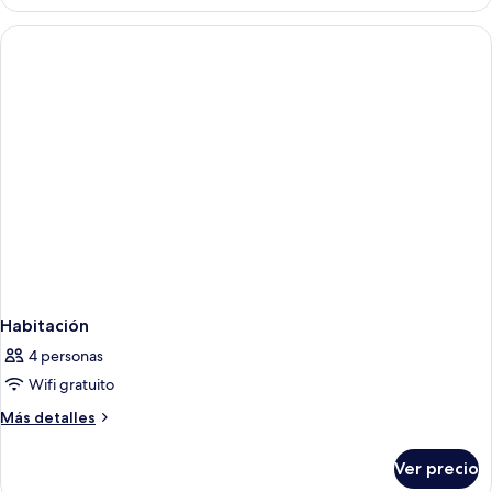
Junior
Suite
Ocean
Front
Habitación
4 personas
Wifi gratuito
Más
Más detalles
detalles
sobre
Ver precio
Habitación