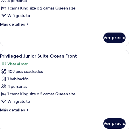
Habitación,
4 personas
vista
1 cama King size o 2 camas Queen size
al
Wifi gratuito
jardín
Más
Más detalles
detalles
sobre
Ver precio
Habitación,
vista
al
Abrir
Habitación de hotel con una cama grande
6
jardín
Privileged Junior Suite Ocean Front
todas
Vista al mar
las
409 pies cuadrados
fotos
de
1 habitación
Privileged
4 personas
Junior
1 cama King size o 2 camas Queen size
Suite
Wifi gratuito
Ocean
Más
Más detalles
Front
detalles
sobre
Ver precio
Privileged