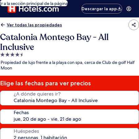
Ir a la sección principal de la página
Descargar la app
Ver todas las propiedades
Catalonia Montego Bay - All
Inclusive
Propiedad
de
Propiedad de lujo frente a la playa con spa, cerca de Club de golf Half
4.5
Moon
estrellas
Elige las fechas para ver precios
¿A dónde quieres ir?
Fechas
Huéspedes