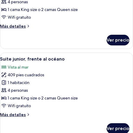
de
4 personas
Suite
1 cama King size o 2 camas Queen size
junior
Wifi gratuito
Más
Más detalles
detalles
sobre
Ver precio
Suite
junior
Abrir
Habitación de hotel con una cama grande
5
Suite junior, frente al océano
todas
Vista al mar
las
409 pies cuadrados
fotos
de
1 habitación
Suite
4 personas
junior,
1 cama King size o 2 camas Queen size
frente
Wifi gratuito
al
Más
Más detalles
océano
detalles
sobre
Ver precio
Suite