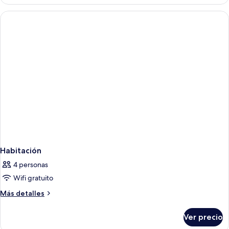
Habitación
4 personas
Wifi gratuito
Más
Más detalles
detalles
sobre
Ver precio
Habitación