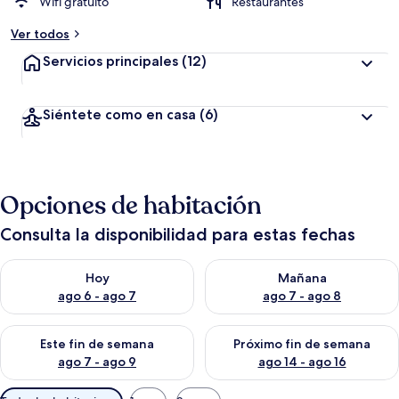
Wifi gratuito
Restaurantes
Ver todos
Servicios principales
(12)
Siéntete como en casa
(6)
Opciones de habitación
Consulta la disponibilidad para estas fechas
Consulta la disponibilidad para hoy ago 6 - ago 7
Consulta la disponibilidad pa
Hoy
Mañana
ago 6 - ago 7
ago 7 - ago 8
Consulta la disponibilidad para este fin de semana ago 7 - ag
Consulta la disponibilidad par
Este fin de semana
Próximo fin de semana
ago 7 - ago 9
ago 14 - ago 16
Filtros