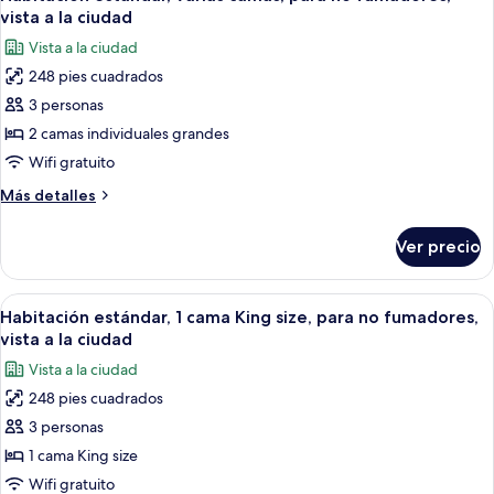
todas
vista a la ciudad
las
Vista a la ciudad
fotos
248 pies cuadrados
de
3 personas
Habitación
estándar,
2 camas individuales grandes
varias
Wifi gratuito
camas,
Más
Más detalles
para
detalles
no
sobre
Ver precio
Habitación
fumadores,
estándar,
vista
varias
Abrir
Habitación de hotel con pared de dis
a
7
camas,
Habitación estándar, 1 cama King size, para no fumadores,
todas
para
la
vista a la ciudad
no
las
ciudad
Vista a la ciudad
fumadores,
fotos
vista
248 pies cuadrados
de
a
3 personas
Habitación
la
ciudad
estándar,
1 cama King size
1
Wifi gratuito