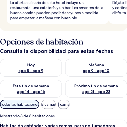
La oferta culinaria de este hotel incluye un
Déjate l
restaurante, una cafetería y un bar. Los amantes de la
y cortin
buena comida pueden pedir desayunos a medida
disfruta
para empezar la mañana con buen pie.
Opciones de habitación
Consulta la disponibilidad para estas fechas
Consulta la disponibilidad para hoy ago 8 - ago 9
Consulta la disponibilidad pa
Hoy
Mañana
ago 8 - ago 9
ago 9 - ago 10
Consulta la disponibilidad para este fin de semana ago 14 - ag
Consulta la disponibilidad pa
Este fin de semana
Próximo fin de semana
ago 14 - ago 16
ago 21 - ago 23
Filtros
Todas las habitaciones
2 camas
1 cama
disponibles
para
Mostrando 8 de 8 habitaciones
las
Abrir
Habitación de hotel con dos camas, un 
6
Habitación estándar, varias camas, para no fumadores,
habitaciones