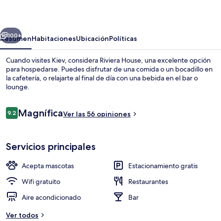
erior
Siguiente
100+
Resumen
Habitaciones
Ubicación
Políticas
Cuando visites Kiev, considera Riviera House, una excelente opción
para hospedarse. Puedes disfrutar de una comida o un bocadillo en
la cafetería, o relajarte al final de día con una bebida en el bar o
lounge.
Opiniones
Magnífica
9.2
Ver las 56 opiniones
9.2 de 10,
Exterior
Servicios principales
Acepta mascotas
Estacionamiento gratis
Wifi gratuito
Restaurantes
Aire acondicionado
Bar
Ver todos