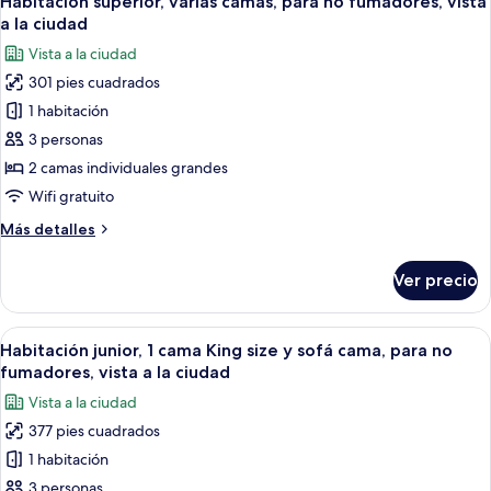
Habitación superior, varias camas, para no fumadores, vista
todas
a
King
a la ciudad
size,
las
la
Vista a la ciudad
para
fotos
ciudad
no
301 pies cuadrados
de
fumadores,
1 habitación
Habitación
vista
a
superior,
3 personas
la
varias
2 camas individuales grandes
ciudad
camas,
Wifi gratuito
para
Más
Más detalles
no
detalles
fumadores,
sobre
Ver precio
Habitación
vista
superior,
a
varias
Abrir
1 habitación, minibar, caja de segurida
la
7
camas,
Habitación junior, 1 cama King size y sofá cama, para no
todas
ciudad
para
fumadores, vista a la ciudad
no
las
Vista a la ciudad
fumadores,
fotos
vista
377 pies cuadrados
de
a
1 habitación
Habitación
la
ciudad
junior,
3 personas