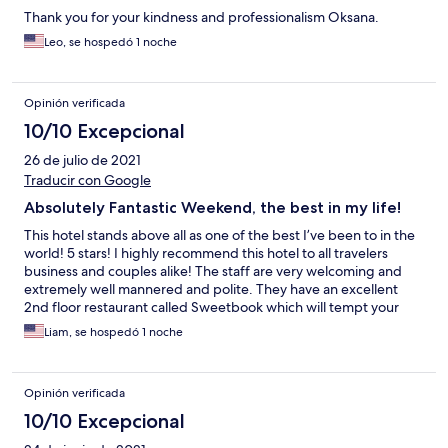
Thank you for your kindness and professionalism Oksana.
Leo, se hospedó 1 noche
Opinión verificada
10/10 Excepcional
26 de julio de 2021
Traducir con Google
Absolutely Fantastic Weekend, the best in my life!
This hotel stands above all as one of the best I’ve been to in the
world! 5 stars! I highly recommend this hotel to all travelers
business and couples alike! The staff are very welcoming and
extremely well mannered and polite. They have an excellent
2nd floor restaurant called Sweetbook which will tempt your
tastebuds into ordering everything on the menu! The rooms a
Liam, se hospedó 1 noche
Opinión verificada
10/10 Excepcional