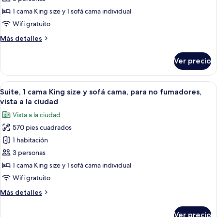
1
1 cama King size y 1 sofá cama individual
cama
Wifi gratuito
King
Más
Más detalles
size
detalles
y
sobre
Ver precio
Habitación
sofá
junior,
cama,
1
Abrir
Una sala de estar moderna con un sofá 
para
8
cama
Suite, 1 cama King size y sofá cama, para no fumadores,
todas
no
King
vista a la ciudad
size
las
fumadores,
Vista a la ciudad
y
fotos
vista
sofá
570 pies cuadrados
de
a
cama,
1 habitación
Suite,
para
la
no
1
3 personas
ciudad
fumadores,
cama
1 cama King size y 1 sofá cama individual
vista
King
a
Wifi gratuito
size
la
Más
Más detalles
ciudad
y
detalles
sofá
sobre
Ver precio