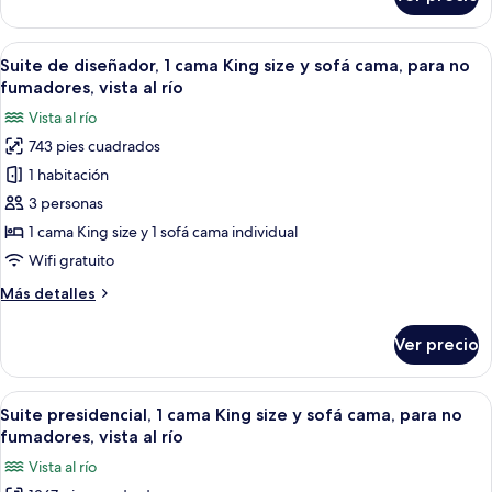
Suite,
cama,
1
para
cama
Abrir
Una sala moderna con sofá, mesa de c
no
10
King
Suite de diseñador, 1 cama King size y sofá cama, para no
todas
fumadores,
size
fumadores, vista al río
y
las
vista
Vista al río
sofá
fotos
a
cama,
743 pies cuadrados
de
la
para
1 habitación
Suite
no
ciudad
fumadores,
de
3 personas
vista
diseñador,
1 cama King size y 1 sofá cama individual
a
1
la
Wifi gratuito
cama
ciudad
Más
Más detalles
King
detalles
size
sobre
Ver precio
Suite
y
de
sofá
diseñador,
Abrir
Una sala de estar moderna con un tele
cama,
11
1
Suite presidencial, 1 cama King size y sofá cama, para no
todas
para
cama
fumadores, vista al río
King
las
no
Vista al río
size
fotos
fumadores,
y