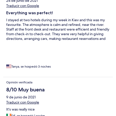
24 de junio de 2021
Traducir con Google
Everything was perfect!
I stayed at two hotels during my week in Kiev and this was my
favourite. The atmosphere is calm and refined, near the river.
Staff at the front desk and restaurant were efficient and friendly
from check-in to check-out. They were very helpful in giving
directions, arranging cars, making restaurant reservations and
recommendations. The decor of the room is simple, modern
and comfortable. The restaurant on the seventh floor is simply
stunning and the breakfast (included) is impeccable. Breakfast is
ordered off a menu; there are not a lot of choices but
everything is delicious and with beautiful presentation. This is
much more elegant than a buffet, in my opinion. Kyiv can be a
Tanya, se hospedó 3 noches
complicated city to navigate if one does not speak Russian or
Ukrainian, but the staff and setting at Riviera House make me
want to return.
Opinión verificada
8/10 Muy buena
9 de junio de 2021
Traducir con Google
It's was really nice
DE, se hospedó 1 noche