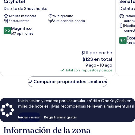
Cityhotel
Senator
Cityhotel
Senato
Distrito
Maidan
Distrito de Shevchenko
Distrit
de
Distrito
Acepta mascotas
Wifi gratuito
Trasla
Shevchenko
de
Restaurantes
Aire acondicionado
aerop
Shevch
Habita
9.2
Magnífico
conect
9.2
de
617 opiniones
9.4
Exc
10,
9.4
de
518 
Magnífico,
10,
617
$111 por noche
Excepcio
opiniones
El
$123 en total
518
precio
opinion
9 ago - 10 ago
actual
Total con impuestos y cargos
es
de
Comparar propiedades similares
$123
Inicia sesión y reserva para acumular crédito OneKeyCash en
miles de hoteles. ¡Más recompensas te llevan a más aventuras!
Iniciar sesión
Registrarme gratis
Información de la zona