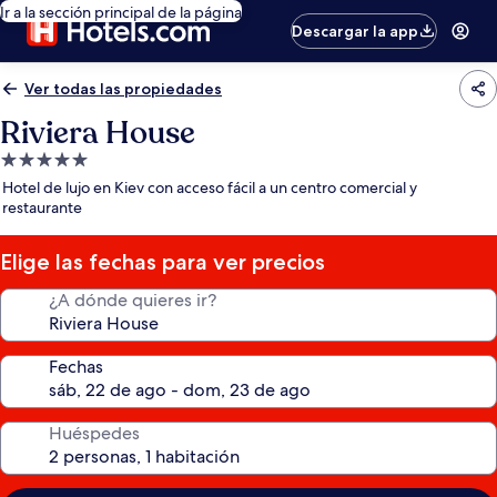
Ir a la sección principal de la página
Descargar la app
Ver todas las propiedades
Riviera House
Propiedad
de
Hotel de lujo en Kiev con acceso fácil a un centro comercial y
5.0
restaurante
estrellas
Elige las fechas para ver precios
¿A dónde quieres ir?
Fechas
Huéspedes