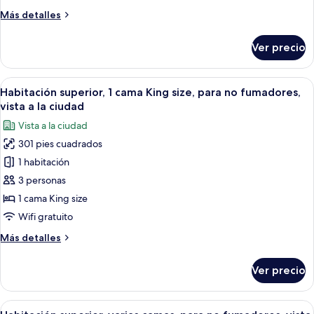
cama
Más
Más detalles
King
detalles
size,
sobre
Ver precio
Habitación
para
estándar,
no
1
Abrir
Una habitación de hotel con una cama 
fumadores,
6
cama
Habitación superior, 1 cama King size, para no fumadores,
todas
King
vista
vista a la ciudad
size,
las
a
Vista a la ciudad
para
fotos
la
no
301 pies cuadrados
de
ciudad
fumadores,
1 habitación
Habitación
vista
a
superior,
3 personas
la
1
1 cama King size
ciudad
cama
Wifi gratuito
King
Más
Más detalles
size,
detalles
para
sobre
Ver precio
Habitación
no
superior,
fumadores,
1
Abrir
Una habitación de hotel con dos camas,
vista
6
cama