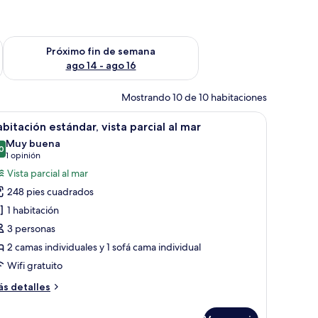
fin de semana ago 7 - ago 9
Consulta la disponibilidad para el próximo fin de semana ago 
Próximo fin de semana
ago 14 - ago 16
Mostrando 10 de 10 habitaciones
n, escritorio y computadora, y vista al exterior.
brir
Ropa de cama de alta calidad y artículos del m
3
bitación estándar, vista parcial al mar
odas
Muy buena
s
0
8.0 de 10
(1
1 opinión
otos
opinión)
Vista parcial al mar
e
248 pies cuadrados
abitación
1 habitación
stándar,
3 personas
sta
2 camas individuales y 1 sofá cama individual
rcial
Wifi gratuito
ar
ás
s detalles
talles
bre