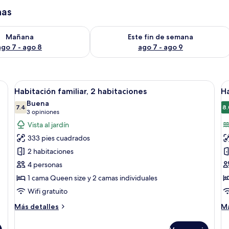
has
isponibilidad para mañana ago 7 - ago 8
Consulta la disponibilidad para este 
Mañana
Este fin de semana
ago 7 - ago 8
ago 7 - ago 9
elevisión, escritorio y computadora, y vista al exterior.
Abrir
Habitación de hotel con cama, televisió
A
4
Habitación familiar, 2 habitaciones
Ha
todas
t
Buena
las
7.4
la
8.
7.4 de 10
(3
3 opiniones
fotos
f
opiniones)
Vista al jardín
de
d
333 pies cuadrados
Habitación
H
2 habitaciones
familiar,
e
4 personas
2
vi
1 cama Queen size y 2 camas individuales
habitaciones
pa
al
Wifi gratuito
m
Más
M
Más detalles
Má
detalles
de
sobre
so