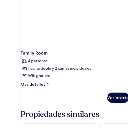
Family Room
4 personas
1 cama doble y 2 camas individuales
Wifi gratuito
Más
Más detalles
detalles
sobre
Ver preci
Family
Room
Propiedades similares
Concorde De Luxe Resort Lara Antalya - Prive Ultra Al
Swandor Hotel