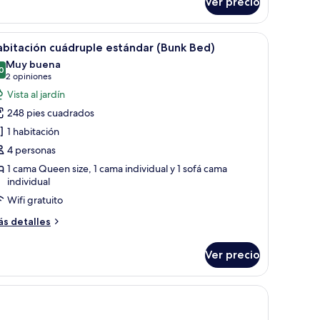
Ver precio
bitación
tándar,
sta
n, escritorio y computadora, y vista al exterior.
brir
Habitación de hotel con dos camas, un escrito
2
rcial
bitación cuádruple estándar (Bunk Bed)
odas
Muy buena
ar
s
0
8.0 de 10
(2
2 opiniones
otos
opiniones)
Vista al jardín
e
248 pies cuadrados
abitación
1 habitación
uádruple
4 personas
stándar
1 cama Queen size, 1 cama individual y 1 sofá cama
Bunk
individual
ed)
Wifi gratuito
ás
s detalles
talles
bre
Ver precio
bitación
ádruple
tándar
unk
d)