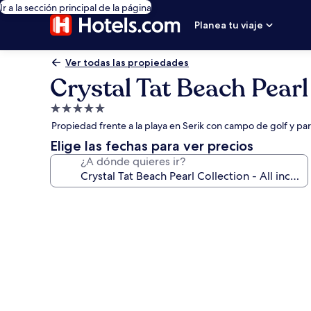
Ir a la sección principal de la página
Planea tu viaje
Ver todas las propiedades
Crystal Tat Beach Pearl 
Propiedad
de
Propiedad frente a la playa en Serik con campo de golf y pa
5.0
Elige las fechas para ver precios
estrellas
¿A dónde quieres ir?
Galería
de
fotos
de
Crystal
Tat