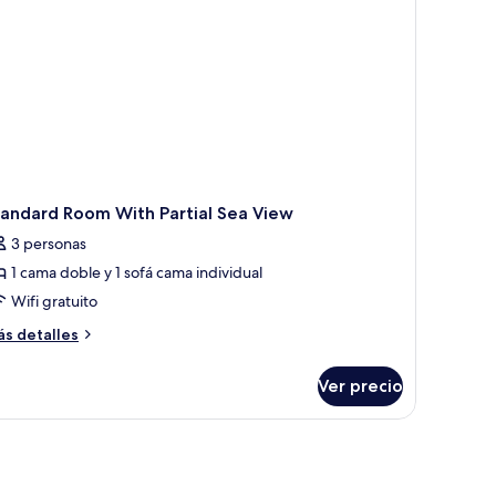
tandard Room With Partial Sea View
3 personas
1 cama doble y 1 sofá cama individual
Wifi gratuito
ás
s detalles
talles
bre
Ver precio
andard
oom
th
rtial
a
ew