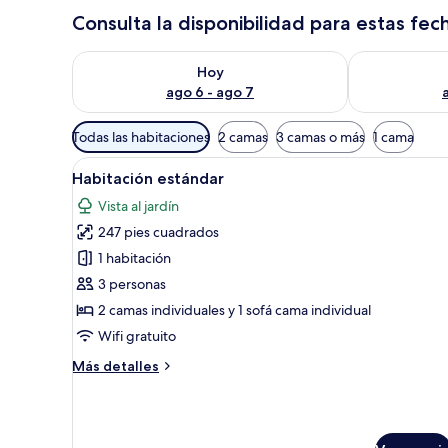
Consulta la disponibilidad para estas fec
Consulta la disponibilidad para hoy ago 6 - ago 7
Consulta la d
Hoy
ago 6 - ago 7
Filtros
Todas las habitaciones
2 camas
3 camas o más
1 cama
disponibles
Abrir
Habitación de hotel con cama, t
para
3
Habitación estándar
todas
las
Vista al jardín
las
habitaciones
247 pies cuadrados
fotos
de
1 habitación
Habitación
3 personas
estándar
2 camas individuales y 1 sofá cama individual
Wifi gratuito
Más
Más detalles
detalles
sobre
Habitación
estándar