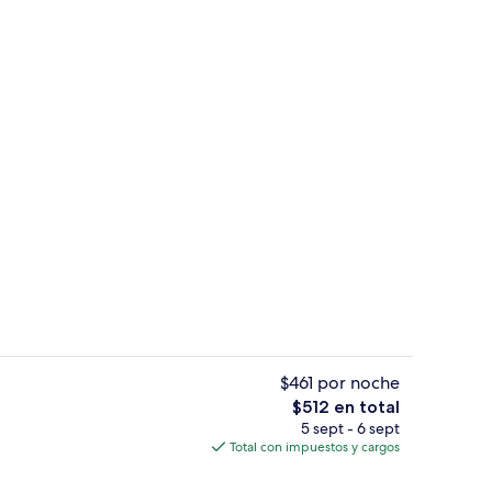
Alberca techada, alberca al aire libre 
$461 por noche
El
$512 en total
precio
5 sept - 6 sept
Playa privada, camastros, sombrillas y 
total
Total con impuestos y cargos
es
de