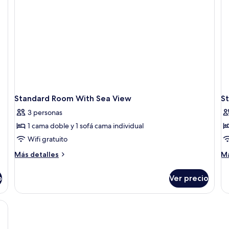
Standard Room With Sea View
S
3 personas
1 cama doble y 1 sofá cama individual
Wifi gratuito
Más
M
Más detalles
Má
detalles
de
sobre
so
o
Ver precio
Standard
St
Room
R
With
Wi
Sea
Pa
View
Se
Vi