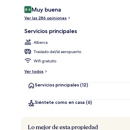
Opiniones
Muy buena
8.4
8.4 de 10,
Ver las 286 opiniones
Exterior
Servicios principales
Alberca
Traslado del/al aeropuerto
Wifi gratuito
Ver todos
Servicios principales
(12)
Siéntete como en casa
(6)
Lo mejor de esta propiedad