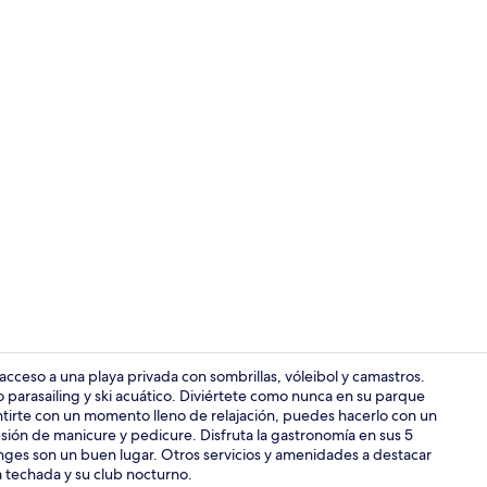
Lobby
n acceso a una playa privada con sombrillas, vóleibol y camastros.
 parasailing y ski acuático. Diviértete como nunca en su parque
nsentirte con un momento lleno de relajación, puedes hacerlo con un
Exterior
esión de manicure y pedicure. Disfruta la gastronomía en sus 5
ounges son un buen lugar. Otros servicios y amenidades a destacar
a techada y su club nocturno.