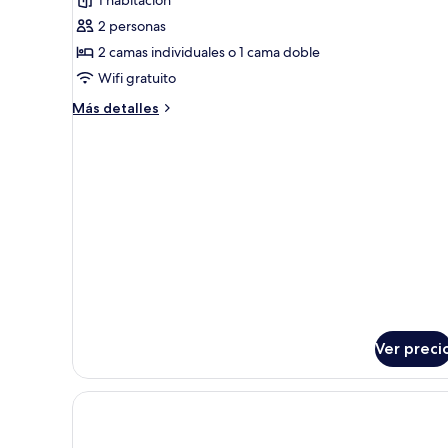
las
2 personas
fotos
de
2 camas individuales o 1 cama doble
Habitación
Wifi gratuito
económica
Más
Más detalles
detalles
sobre
Habitación
económica
Ver preci