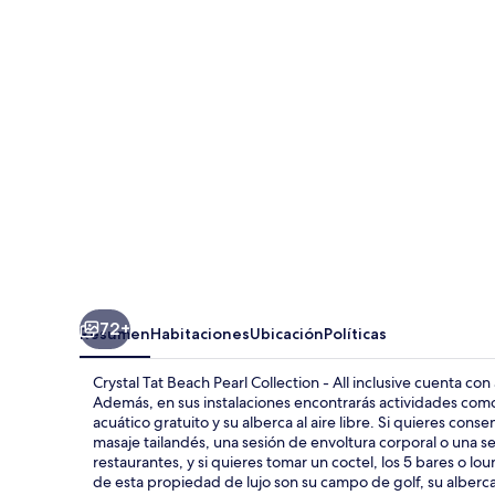
Beach
Pearl
Collection
-
All
inclusive
72+
Resumen
Habitaciones
Ubicación
Políticas
Crystal Tat Beach Pearl Collection - All inclusive cuenta co
Además, en sus instalaciones encontrarás actividades como
acuático gratuito y su alberca al aire libre. Si quieres co
masaje tailandés, una sesión de envoltura corporal o una s
restaurantes, y si quieres tomar un coctel, los 5 bares o l
de esta propiedad de lujo son su campo de golf, su alberc