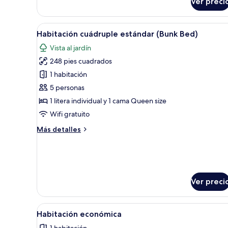
Ver preci
Abrir
Una habitación de hotel con lite
3
Habitación cuádruple estándar (Bunk Bed)
todas
Vista al jardín
las
248 pies cuadrados
fotos
de
1 habitación
Habitación
5 personas
cuádruple
1 litera individual y 1 cama Queen size
estándar
Wifi gratuito
(Bunk
Más
Más detalles
Bed)
detalles
sobre
Habitación
cuádruple
estándar
Ver preci
(Bunk
Bed)
Abrir
Habitación de hotel con cama, t
3
Habitación económica
todas
1 habitación