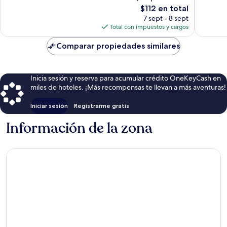
183
207
El
$112 en total
opiniones
opinion
precio
7 sept - 8 sept
actual
Total con impuestos y cargos
es
de
Comparar propiedades similares
$112
Inicia sesión y reserva para acumular crédito OneKeyCash en
miles de hoteles. ¡Más recompensas te llevan a más aventuras!
Iniciar sesión
Registrarme gratis
Información de la zona