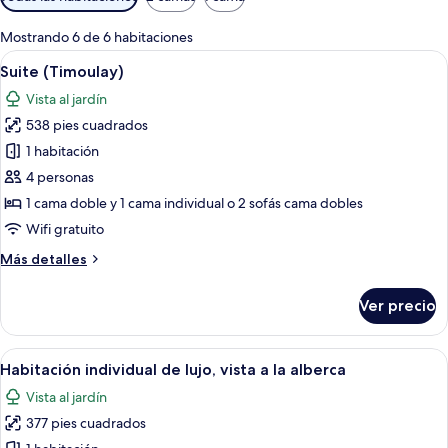
disponibles
para
Mostrando 6 de 6 habitaciones
las
Abrir
Habitación de hotel con una cama grand
19
Suite (Timoulay)
habitaciones
todas
Vista al jardín
las
538 pies cuadrados
fotos
de
1 habitación
Suite
4 personas
(Timoulay)
1 cama doble y 1 cama individual o 2 sofás cama dobles
Wifi gratuito
Más
Más detalles
detalles
sobre
Ver precio
Suite
(Timoulay)
Abrir
Una habitación de hotel con una cama g
16
Habitación individual de lujo, vista a la alberca
todas
Vista al jardín
las
377 pies cuadrados
fotos