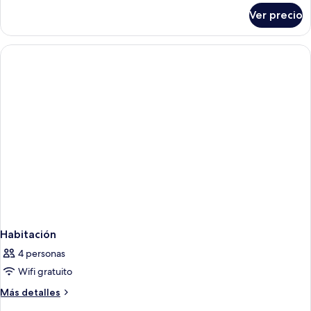
sobre
Ver precio
Habitación
Habitación
4 personas
Wifi gratuito
Más
Más detalles
detalles