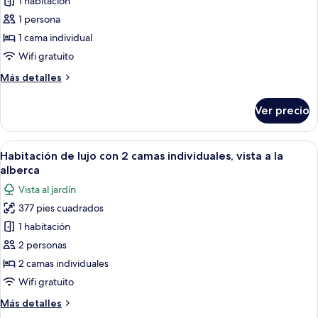
de
1 habitación
Habitación
1 persona
individual
1 cama individual
de
Wifi gratuito
lujo,
Más
Más detalles
vista
detalles
a
sobre
Ver precio
la
Habitación
individual
alberca
de
Abrir
Una habitación de hotel con una cama g
18
lujo,
Habitación de lujo con 2 camas individuales, vista a la
todas
vista
alberca
a
las
Vista al jardín
la
fotos
alberca
377 pies cuadrados
de
1 habitación
Habitación
de
2 personas
lujo
2 camas individuales
con
Wifi gratuito
2
Más
Más detalles
camas
detalles