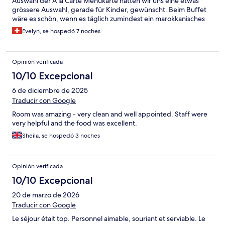
Auswahl der À la Carte Menukarte hätten wir uns eine etwas
grössere Auswahl, gerade für Kinder, gewünscht. Beim Buffet
wäre es schön, wenn es täglich zumindest ein marokkanisches
Gericht gegeben hätte.
Evelyn, se hospedó 7 noches
Opinión verificada
10/10 Excepcional
6 de diciembre de 2025
Traducir con Google
Room was amazing - very clean and well appointed. Staff were
very helpful and the food was excellent.
Sheila, se hospedó 3 noches
Opinión verificada
10/10 Excepcional
20 de marzo de 2026
Traducir con Google
Le séjour était top. Personnel aimable, souriant et serviable. Le