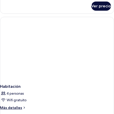
sobre
Ver precio
Habitación
Habitación
4 personas
Wifi gratuito
Más
Más detalles
detalles