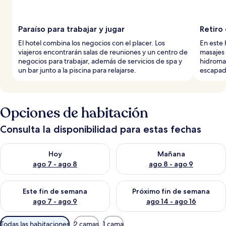
Paraíso para trabajar y jugar
Retiro
El hotel combina los negocios con el placer. Los
En este 
viajeros encontrarán salas de reuniones y un centro de
masajes 
negocios para trabajar, además de servicios de spa y
hidromas
un bar junto a la piscina para relajarse.
escapad
Opciones de habitación
Consulta la disponibilidad para estas fechas
Consulta la disponibilidad para hoy ago 7 - ago 8
Consulta la disponibilidad pa
Hoy
Mañana
ago 7 - ago 8
ago 8 - ago 9
Consulta la disponibilidad para este fin de semana ago 7 - ag
Consulta la disponibilidad par
Este fin de semana
Próximo fin de semana
ago 7 - ago 9
ago 14 - ago 16
Filtros
Todas las habitaciones
2 camas
1 cama