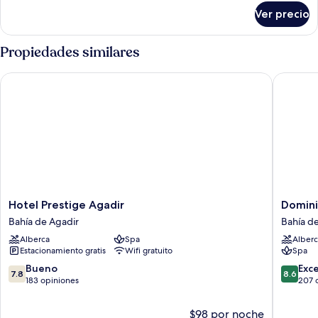
sobre
Ver precio
Habitación
Propiedades similares
Hotel Prestige Agadir
Dominiu
Hotel
Domini
Hotel Prestige Agadir
Domini
Prestige
Hiverna
Bahía de Agadir
Bahía d
Agadir
Hotel
Alberca
Spa
Alberc
Bahía
Bahía
Estacionamiento gratis
Wifi gratuito
Spa
de
de
Agadir
Agadir
7.8
8.6
Bueno
Exc
7.8
8.6
de
de
183 opiniones
207 
10,
10,
Bueno,
Excelent
$98 por noche