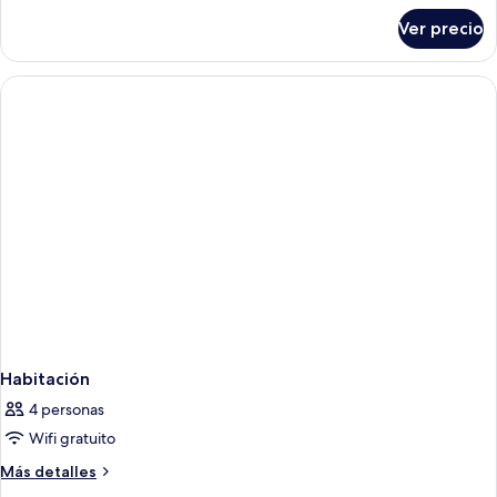
individuales,
sobre
Ver precio
Habitación
vista
de
a
lujo
la
con
alberca
2
camas
individuales,
vista
a
la
alberca
Habitación
4 personas
Wifi gratuito
Más
Más detalles
detalles