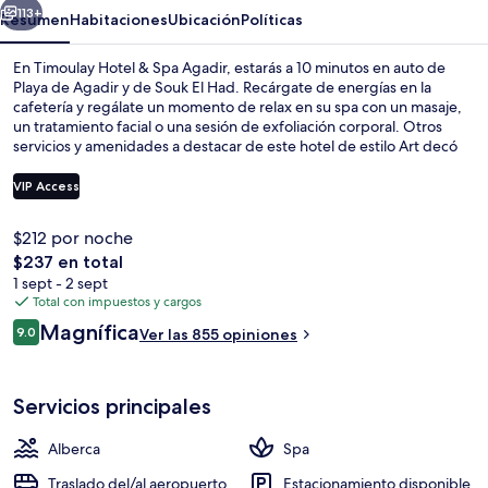
Agadir
113+
Resumen
Habitaciones
Ubicación
Políticas
En Timoulay Hotel & Spa Agadir, estarás a 10 minutos en auto de
Playa de Agadir y de Souk El Had. Recárgate de energías en la
cafetería y regálate un momento de relax en su spa con un masaje,
un tratamiento facial o una sesión de exfoliación corporal. Otros
servicios y amenidades a destacar de este hotel de estilo Art decó
son su alberca al aire libre, su bar junto a la alberca y su sala de
fitness. El personal amable y el estado general de la propiedad
VIP Access
reciben muy buenas calificaciones de otros visitantes.
$212 por noche
Entrada interior
El
$237 en total
precio
1 sept - 2 sept
total
Total con impuestos y cargos
es
Opiniones
Magnífica
9.0
Ver las 855 opiniones
de
9.0 de 10,
$237
Servicios principales
Alberca
Spa
Traslado del/al aeropuerto
Estacionamiento disponible