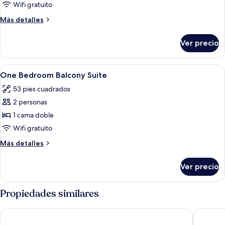
The
Wifi gratuito
Loren
Más
Más detalles
Two-
detalles
Bedroom
sobre
Ver precio
The
Green
Loren
House
Two-
Abrir
Habitación de hotel con cama, una silla
Suite
5
Bedroom
One Bedroom Balcony Suite
todas
Green
with
53 pies cuadrados
House
las
Balcony
Suite
2 personas
fotos
with
de
1 cama doble
Balcony
One
Wifi gratuito
Bedroom
Más
Más detalles
Balcony
detalles
Suite
sobre
Ver precio
One
Bedroom
Balcony
Propiedades similares
Suite
Archer Hotel Austin at the Domain
Hotel Va