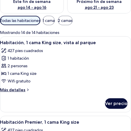
Este fin de semana
Próximo fin de semana
ago 14 - ago 16
ago 21 - ago 23
Filtros
Todas las habitaciones
1 cama
2 camas
disponibles
para
Mostrando 14 de 14 habitaciones
las
Abrir
Habitación de hotel con una cama grande
4
Habitación, 1 cama King size, vista al parque
habitaciones
todas
427 pies cuadrados
las
1 habitación
fotos
de
2 personas
Habitación,
1 cama King size
1
Wifi gratuito
cama
Más
Más detalles
King
detalles
size,
sobre
Ver precio
Habitación,
vista
1
al
cama
Abrir
Una habitación de hotel moderna con un
parque
4
King
Habitación Premier, 1 cama King size
todas
size,
427 pies cuadrados