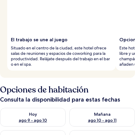
El trabajo se une al juego
Opcion
Situado en el centro de la ciudad, este hotel ofrece
Este hot
salas de reuniones y espacios de coworking para la
libre y u
productividad. Relájate después del trabajo en el bar
champán 
o en el spa.
añaden 
Opciones de habitación
Consulta la disponibilidad para estas fechas
Consulta la disponibilidad para hoy ago 9 - ago 10
Consulta la disponibilidad par
Hoy
Mañana
ago 9 - ago 10
ago 10 - ago 11
Consulta la disponibilidad para este fin de semana ago 14 - ag
Consulta la disponibilidad pa