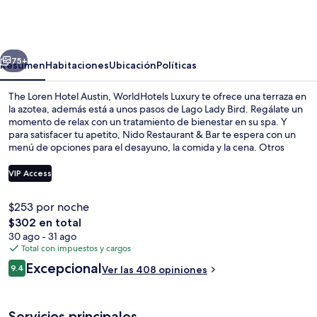
Loren
Hotel
Austin,
erior
Siguiente
WorldHotels
75+
Resumen
Habitaciones
Ubicación
Políticas
Luxury
The Loren Hotel Austin, WorldHotels Luxury te ofrece una terraza en
la azotea, además está a unos pasos de Lago Lady Bird. Regálate un
momento de relax con un tratamiento de bienestar en su spa. Y
para satisfacer tu apetito, Nido Restaurant & Bar te espera con un
menú de opciones para el desayuno, la comida y la cena. Otros
servicios y amenidades que verás en este hotel de lujo son una
alberca al aire libre, un bar o lounge y sala de fitness abierta las 24
VIP Access
horas. El personal amable y la condición en general están muy bien
calificados por otros visitantes.
$253 por noche
Exterior
El
$302 en total
precio
30 ago - 31 ago
total
Total con impuestos y cargos
es
Opiniones
Excepcional
9.4
Ver las 408 opiniones
de
9.4 de 10,
$302
Servicios principales