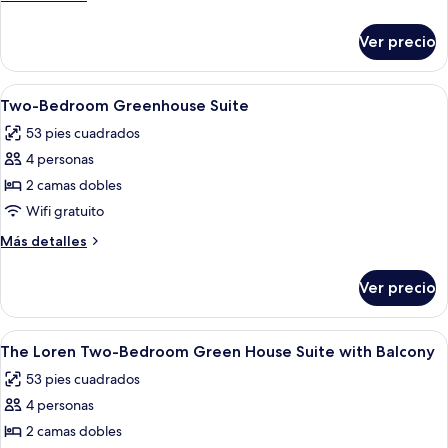
detalles
sobre
Ver precio
Suite
estudio,
balcón
Abrir
Habitación de hotel con cama, escritori
5
Two-Bedroom Greenhouse Suite
todas
53 pies cuadrados
las
4 personas
fotos
de
2 camas dobles
Two-
Wifi gratuito
Bedroom
Más
Más detalles
Greenhouse
detalles
Suite
sobre
Ver precio
Two-
Bedroom
Greenhouse
Abrir
Habitación de hotel con una cama grand
6
Suite
The Loren Two-Bedroom Green House Suite with Balcony
todas
53 pies cuadrados
las
4 personas
fotos
de
2 camas dobles