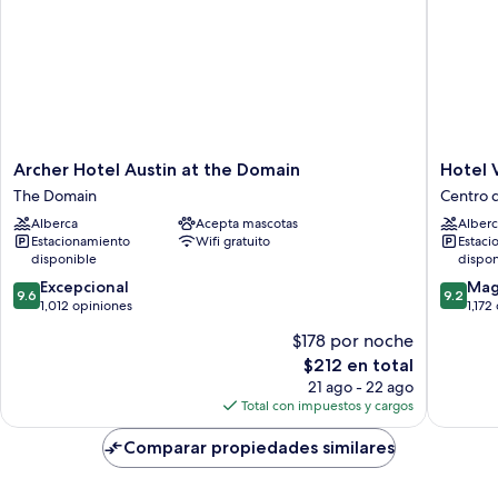
Archer
Hotel
Archer Hotel Austin at the Domain
Hotel 
Hotel
Van
The Domain
Centro 
Austin
Zandt
Alberca
Acepta mascotas
Alberc
at
Centro
Estacionamiento
Wifi gratuito
Estaci
the
de
disponible
dispon
Domain
Austin
9.6
9.2
The
Excepcional
Mag
9.6
9.2
de
de
Domain
1,012 opiniones
1,172
10,
10,
$178 por noche
Excepcional,
Magnífi
El
$212 en total
1,012
1,172
precio
opiniones
opinion
21 ago - 22 ago
actual
Total con impuestos y cargos
es
de
Comparar propiedades similares
$212