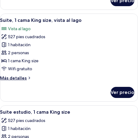
Ver precio
Habitación,
1
cama
Abrir
Habitación de hotel con una cama grand
4
King
Suite, 1 cama King size, vista al lago
todas
size
Vista al lago
las
527 pies cuadrados
fotos
de
1 habitación
Suite,
2 personas
1
1 cama King size
cama
Wifi gratuito
King
Más
Más detalles
size,
detalles
vista
sobre
Ver precio
al
Suite,
1
lago
cama
Abrir
Habitación de hotel con una cama grand
3
King
Suite estudio, 1 cama King size
todas
size,
527 pies cuadrados
vista
las
al
1 habitación
fotos
lago
de
2 personas