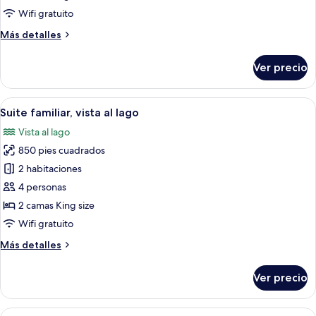
balcón,
Wifi gratuito
vista
Más
Más detalles
al
detalles
lago
sobre
Ver precio
Suite
estudio,
balcón,
Abrir
Una habitación de hotel moderna con u
5
vista
Suite familiar, vista al lago
todas
al
Vista al lago
lago
las
850 pies cuadrados
fotos
de
2 habitaciones
Suite
4 personas
familiar,
2 camas King size
vista
Wifi gratuito
al
Más
Más detalles
lago
detalles
sobre
Ver precio
Suite
familiar,
vista
Abrir
Una habitación de hotel moderna con un