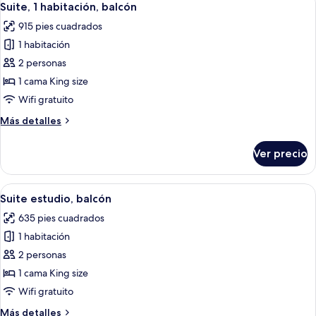
5
al
Suite, 1 habitación, balcón
todas
lago
915 pies cuadrados
las
1 habitación
fotos
de
2 personas
Suite,
1 cama King size
1
Wifi gratuito
habitación,
Más
Más detalles
balcón
detalles
sobre
Ver precio
Suite,
1
habitación,
Abrir
Habitación de hotel moderna con sofá,
3
balcón
Suite estudio, balcón
todas
635 pies cuadrados
las
1 habitación
fotos
de
2 personas
Suite
1 cama King size
estudio,
Wifi gratuito
balcón
Más
Más detalles