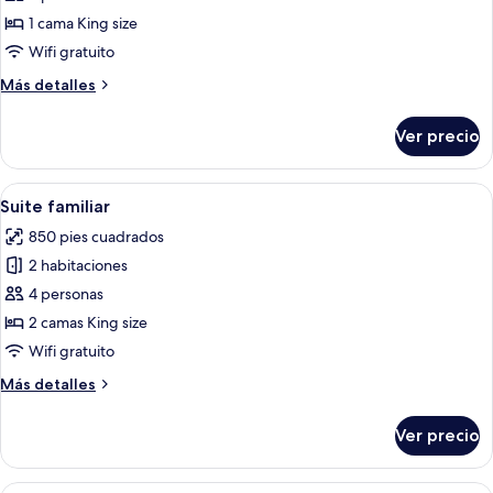
Suite
1 cama King size
estudio,
Wifi gratuito
1
Más
Más detalles
cama
detalles
King
sobre
Ver precio
Suite
size
estudio,
1
Abrir
Un pasillo moderno con una zona de coci
4
cama
Suite familiar
todas
King
850 pies cuadrados
size
las
2 habitaciones
fotos
de
4 personas
Suite
2 camas King size
familiar
Wifi gratuito
Más
Más detalles
detalles
sobre
Ver precio
Suite
familiar
Habitación de hotel con una cama grande