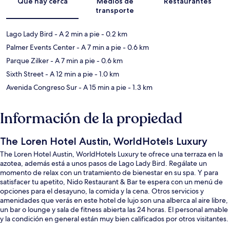
Qué hay cerca
Medios de
Restaurantes
transporte
Lago Lady Bird
- A 2 min a pie
- 0.2 km
Palmer Events Center
- A 7 min a pie
- 0.6 km
Parque Zilker
- A 7 min a pie
- 0.6 km
Sixth Street
- A 12 min a pie
- 1.0 km
Avenida Congreso Sur
- A 15 min a pie
- 1.3 km
Información de la propiedad
The Loren Hotel Austin, WorldHotels Luxury
The Loren Hotel Austin, WorldHotels Luxury te ofrece una terraza en la
azotea, además está a unos pasos de Lago Lady Bird. Regálate un
momento de relax con un tratamiento de bienestar en su spa. Y para
satisfacer tu apetito, Nido Restaurant & Bar te espera con un menú de
opciones para el desayuno, la comida y la cena. Otros servicios y
amenidades que verás en este hotel de lujo son una alberca al aire libre,
un bar o lounge y sala de fitness abierta las 24 horas. El personal amable
y la condición en general están muy bien calificados por otros visitantes.