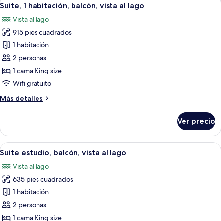
Abrir
6
Suite, 1 habitación, balcón, vista al lago
todas
Vista al lago
las
915 pies cuadrados
fotos
de
1 habitación
Suite,
2 personas
1
1 cama King size
habitación,
Wifi gratuito
balcón,
Más
Más detalles
vista
detalles
al
sobre
Ver precio
lago
Suite,
1
habitación,
Abrir
Habitación de hotel con vistas a un pa
4
balcón,
Suite estudio, balcón, vista al lago
todas
vista
Vista al lago
al
las
lago
635 pies cuadrados
fotos
de
1 habitación
Suite
2 personas
estudio,
1 cama King size