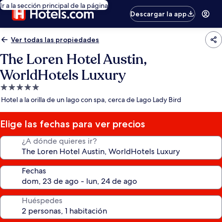
Ir a la sección principal de la página
Descargar la app
Ver todas las propiedades
The Loren Hotel Austin,
WorldHotels Luxury
Propiedad
de
Hotel a la orilla de un lago con spa, cerca de Lago Lady Bird
5.0
estrellas
Elige las fechas para ver precios
¿A dónde quieres ir?
Fechas
Huéspedes