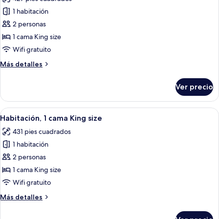
vista
las
al
1 habitación
fotos
parque
de
2 personas
Habitación
1 cama King size
Premier,
Wifi gratuito
1
Más
Más detalles
cama
detalles
King
sobre
Ver precio
Habitación
size
Premier,
1
Abrir
Una cama bien hecha con ropa de cama 
4
cama
Habitación, 1 cama King size
todas
King
431 pies cuadrados
size
las
1 habitación
fotos
de
2 personas
Habitación,
1 cama King size
1
Wifi gratuito
cama
Más
Más detalles
King
detalles
size
sobre