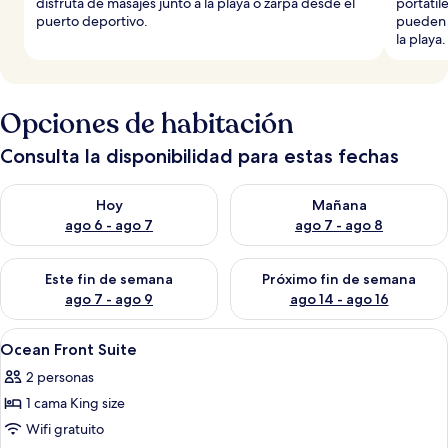
disfruta de masajes junto a la playa o zarpa desde el
portátil
puerto deportivo.
pueden d
la playa.
Opciones de habitación
Consulta la disponibilidad para estas fechas
Consulta la disponibilidad para hoy ago 6 - ago 7
Consulta la disponibilidad pa
Hoy
Mañana
ago 6 - ago 7
ago 7 - ago 8
Consulta la disponibilidad para este fin de semana ago 7 - ag
Consulta la disponibilidad par
Este fin de semana
Próximo fin de semana
ago 7 - ago 9
ago 14 - ago 16
Abrir
Un baño moderno con tocador de made
16
Ocean Front Suite
todas
2 personas
las
1 cama King size
fotos
de
Wifi gratuito