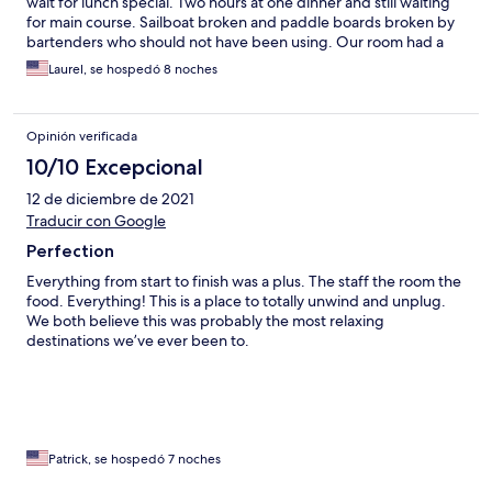
wait for lunch special. Two hours at one dinner and still waiting
for main course. Sailboat broken and paddle boards broken by
bartenders who should not have been using. Our room had a
broken door. We pointed it out and housekeeper said it had
Laurel, se hospedó 8 noches
been on maintenance’s radar for a while. However. Maintenance
came in two days and repaired it completely. These are minor;
we already reserved our week for next year. Our own private
Opinión verificada
slice of heaven.
10/10 Excepcional
12 de diciembre de 2021
Traducir con Google
Perfection
Everything from start to finish was a plus. The staff the room the
food. Everything! This is a place to totally unwind and unplug.
We both believe this was probably the most relaxing
destinations we’ve ever been to.
Patrick, se hospedó 7 noches