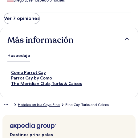
Diego D, se hospedó 5 noches
Ver 7 opiniones
Más información
Hospedaje
E
Como Parrot Cay
n
E
Parrot Cay by Como
l
n
E
The Meridian Club, Turks & Caicos
a
l
n
c
a
l
e
c
a
Hoteles en Isla Cayo Pine
Pine Cay, Turks and Caicos
p
e
c
a
p
e
r
a
p
a
r
a
a
a
r
b
a
a
Destinos principales