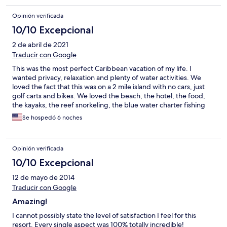
Opinión verificada
10/10 Excepcional
2 de abril de 2021
Traducir con Google
This was the most perfect Caribbean vacation of my life. I
wanted privacy, relaxation and plenty of water activities. We
loved the fact that this was on a 2 mile island with no cars, just
golf carts and bikes. We loved the beach, the hotel, the food,
the kayaks, the reef snorkeling, the blue water charter fishing
and outstanding massage. Oh, did I mention how gourmet all
Se hospedó 6 noches
the meals were? Amazing
Opinión verificada
10/10 Excepcional
12 de mayo de 2014
Traducir con Google
Amazing!
I cannot possibly state the level of satisfaction I feel for this
resort. Every single aspect was 100% totally incredible!