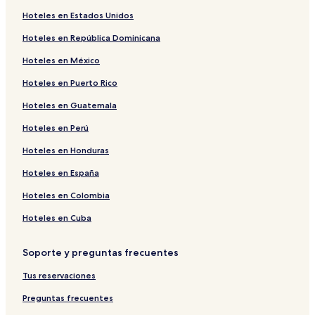
r
b
a
i
r
b
Hoteles en Estados Unidos
r
i
r
Hoteles en República Dominicana
l
r
i
a
l
r
Hoteles en México
p
a
l
á
p
a
Hoteles en Puerto Rico
g
á
p
i
g
á
Hoteles en Guatemala
n
i
g
a
n
i
Hoteles en Perú
d
a
n
Hoteles en Honduras
e
d
a
C
e
d
Hoteles en España
o
P
e
m
a
T
Hoteles en Colombia
o
r
h
P
r
e
Hoteles en Cuba
a
o
M
r
t
e
Soporte y preguntas frecuentes
r
C
r
o
a
i
Tus reservaciones
t
y
d
C
b
i
Preguntas frecuentes
a
y
a