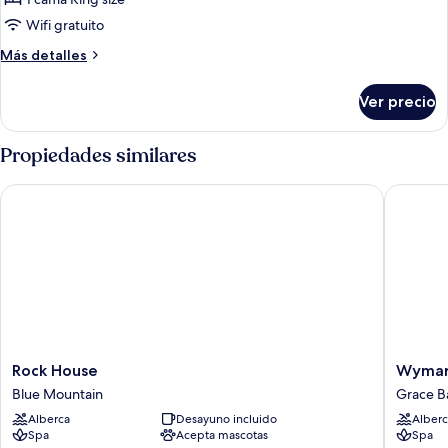
de
Ocean
Wifi gratuito
Front
Más
Más detalles
Beach
detalles
House
sobre
Ver precio
Ocean
with
Front
Pool
Beach
Propiedades similares
House
with
Rock House
Wymara R
Pool
Rock
Wymara
Rock House
Wymara
House
Resort
Blue Mountain
Grace B
Blue
and
Alberca
Desayuno incluido
Alberc
Mountain
Villas
Spa
Acepta mascotas
Spa
Grace