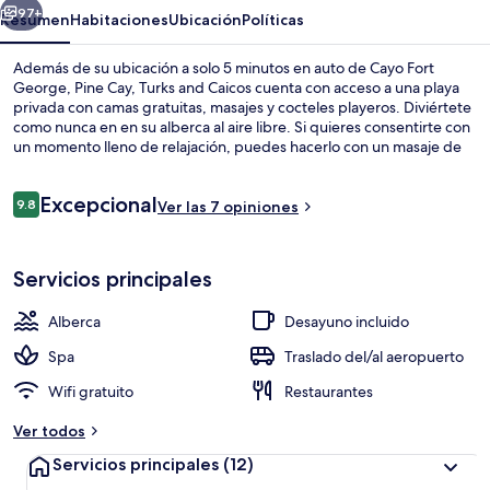
Caicos
97+
Resumen
Habitaciones
Ubicación
Políticas
Además de su ubicación a solo 5 minutos en auto de Cayo Fort
George, Pine Cay, Turks and Caicos cuenta con acceso a una playa
privada con camas gratuitas, masajes y cocteles playeros. Diviértete
como nunca en en su alberca al aire libre. Si quieres consentirte con
un momento lleno de relajación, puedes hacerlo con un masaje de
tejido profundo, una sesión de envoltura corporal o una sesión de
aromaterapia. Frente a la playa, The Restaurant sirve cocina local e
Opiniones
Excepcional
internacional y está abierto para el desayuno, la comida y la cena.
9.8
Ver las 7 opiniones
9.8 de 10,
Este resort de lujo destaca por su marina, su bar junto a la alberca y
su cancha de tenis al aire libre.
Alberca al aire libre, sombrillas en la 
Servicios principales
Alberca
Desayuno incluido
Spa
Traslado del/al aeropuerto
Wifi gratuito
Restaurantes
Ver todos
Servicios principales
(12)