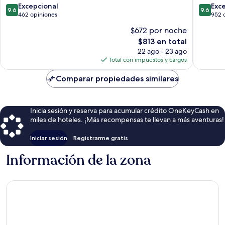
Bay
9.6
9.6
Excepcional
Exc
9.6
9.6
de
de
462 opiniones
952 
10,
10,
$672 por noche
Excepcional,
Excepcio
El
$813 en total
462
952
precio
opiniones
opinion
22 ago - 23 ago
actual
Total con impuestos y cargos
es
de
Comparar propiedades similares
$813
Inicia sesión y reserva para acumular crédito OneKeyCash en
miles de hoteles. ¡Más recompensas te llevan a más aventuras!
Iniciar sesión
Registrarme gratis
Información de la zona