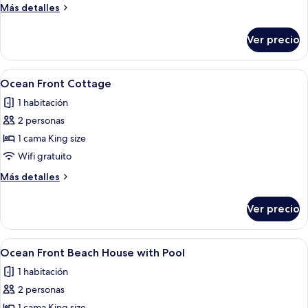
Ocean
Más
Más detalles
Front
detalles
sobre
Suite
Ver precio
Ocean
Front
Suite
Abrir
Un dormitorio moderno con una cama gr
1
Ocean Front Cottage
todas
1 habitación
las
2 personas
fotos
de
1 cama King size
Ocean
Wifi gratuito
Front Cottage
Más
Más detalles
detalles
sobre
Ver precio
Ocean
Front Cottage
Abrir
Una casa moderna frente a la playa con
1
Ocean Front Beach House with Pool
todas
1 habitación
las
2 personas
fotos
1 cama King size