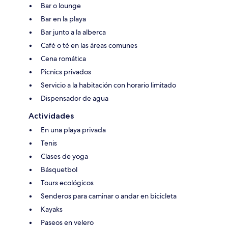
Bar o lounge
Bar en la playa
Bar junto a la alberca
Café o té en las áreas comunes
Cena romática
Picnics privados
Servicio a la habitación con horario limitado
Dispensador de agua
Actividades
En una playa privada
Tenis
Clases de yoga
Básquetbol
Tours ecológicos
Senderos para caminar o andar en bicicleta
Kayaks
Paseos en velero