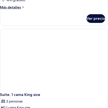
Wifi gratuito
Más
Más detalles
detalles
sobre
Ver precio
Habitación,
1
cama
King
size
Suite, 1 cama King size
2 personas
1 cama King size