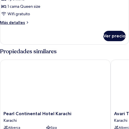
1 cama Queen size
Wifi gratuito
Más
Más detalles
detalles
sobre
Ver precio
Habitación,
1
cama
Propiedades similares
Queen
size
Pearl Continental Hotel Karachi
Avari To
Pearl
Avari
Pearl Continental Hotel Karachi
Avari 
Continental
Towers
Karachi
Karachi
Hotel
Karachi
Alberca
Spa
Alberc
Karachi
Karachi