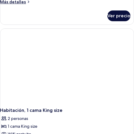
Más
Más detalles
detalles
sobre
Ver precio
Suite
empresarial,
1
cama
King
size
Habitación, 1 cama King size
2 personas
1 cama King size