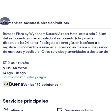
Plaza
by
Wyndham
erior
Siguiente
Karachi
34+
Resumen
Habitaciones
Ubicación
Políticas
Airport
Ramada Plaza by Wyndham Karachi Airport Hotel está a solo 2.6 km
Hotel
del aeropuerto y ofrece traslado al aeropuerto (ida y vuelta)
disponible las 24 horas. Recárgate de energías en la cafetería o
regálate un momento de relax en su spa con un masaje o una sesión
de manicure y pedicure. Otros servicios y amenidades a destacar de
este hotel de lujo son su alberca al aire libre, su bar junto a la alberca
y su gimnasio.
$115 por noche
El
$132 en total
precio
14 ago - 15 ago
Restaurantes
total
Total con impuestos y cargos
es
Opiniones
Buena
7.4
Ver las 176 opiniones
de
7.4 de 10,
$132
Servicios principales
Alberca
Desayuno incluido