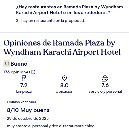
¿Hay restaurantes en Ramada Plaza by Wyndham
Karachi Airport Hotel o en los alrededores?
Sí, hay un restaurante en la propiedad.
Opiniones de Ramada Plaza by
Opiniones
Wyndham Karachi Airport Hotel
Bueno
7.4
176 opiniones
7.2
8.0
7.6
Limpieza
Ubicación
Servicio y personal
Opiniones
Opinión verificada
8/10 Muy buena
29 de octubre de 2025
muy atento el personal y rico el restaurante chino