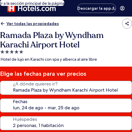
Ir a la sección principal de la página
Descargar la app
Ver todas las propiedades
Ramada Plaza by Wyndham
Karachi Airport Hotel
Propiedad
de
Hotel de lujo en Karachi con spa y alberca al aire libre
5.0
estrellas
Elige las fechas para ver precios
¿A dónde quieres ir?
Fechas
Huéspedes