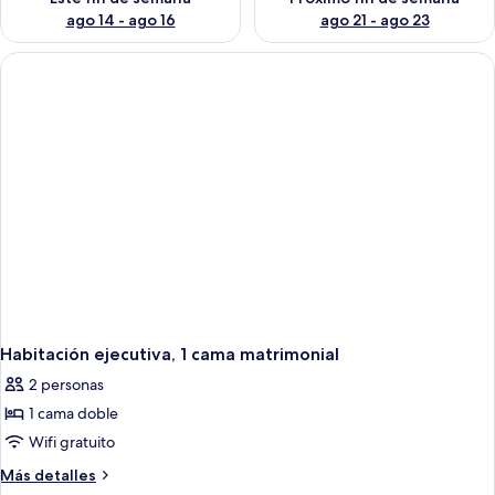
ago 14 - ago 16
ago 21 - ago 23
Habitación ejecutiva, 1 cama matrimonial
2 personas
1 cama doble
Wifi gratuito
Más
Más detalles
detalles