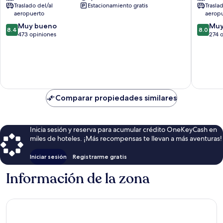
Traslado del/al
Estacionamiento gratis
Trasla
Karachi
aeropuerto
aerop
8.4
8.0
Muy bueno
Muy
8.4
8.0
de
de
473 opiniones
274 
10,
10,
Muy
Muy
bueno,
bueno,
473
274
opiniones
opinion
Comparar propiedades similares
Inicia sesión y reserva para acumular crédito OneKeyCash en
miles de hoteles. ¡Más recompensas te llevan a más aventuras!
Iniciar sesión
Registrarme gratis
Información de la zona