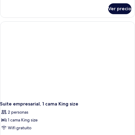
sobre
Ver precio
Habitación
ejecutiva,
1
cama
matrimonial
Suite empresarial, 1 cama King size
2 personas
1 cama King size
Wifi gratuito