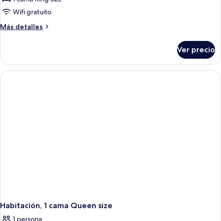
Wifi gratuito
Más
Más detalles
detalles
sobre
Ver precio
Suite,
1
cama
King
size
Habitación, 1 cama Queen size
1 persona