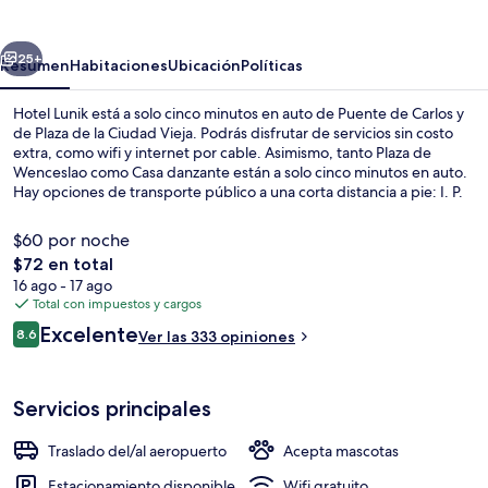
erior
Siguiente
25+
Resumen
Habitaciones
Ubicación
Políticas
Hotel Lunik está a solo cinco minutos en auto de Puente de Carlos y
de Plaza de la Ciudad Vieja. Podrás disfrutar de servicios sin costo
extra, como wifi y internet por cable. Asimismo, tanto Plaza de
Wenceslao como Casa danzante están a solo cinco minutos en auto.
Hay opciones de transporte público a una corta distancia a pie: I. P.
Pavlova Stop queda a unos pasos y Bruselská Stop está a 3 minutos.
$60 por noche
El
$72 en total
precio
16 ago - 17 ago
Recepción
total
Total con impuestos y cargos
es
Opiniones
Excelente
8.6
Ver las 333 opiniones
de
8.6 de 10,
$72
Servicios principales
Traslado del/al aeropuerto
Acepta mascotas
Estacionamiento disponible
Wifi gratuito