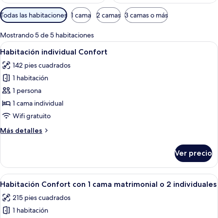
Filtros
Todas las habitaciones
1 cama
2 camas
3 camas o más
disponibles
para
Mostrando 5 de 5 habitaciones
las
Abrir
Una habitación de hotel con cama, escri
4
Habitación individual Confort
habitaciones
todas
142 pies cuadrados
las
1 habitación
fotos
de
1 persona
Habitación
1 cama individual
individual
Wifi gratuito
Confort
Más
Más detalles
detalles
sobre
Ver precio
Habitación
individual
Confort
Abrir
Habitación de hotel con dos camas, un 
5
Habitación Confort con 1 cama matrimonial o 2 individuales
todas
215 pies cuadrados
las
1 habitación
fotos