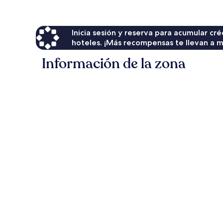
$54
Inicia sesión y reserva para acumular c
hoteles. ¡Más recompensas te llevan a m
Información de la zona