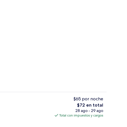
Vista desde la propiedad
ado por un influencer - enviado por travel with me
$65 por noche
El
$72 en total
precio
28 ago - 29 ago
Vista desde la propiedad
total
Total con impuestos y cargos
es
de