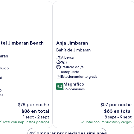
l Jimbaran Beach Bali
Anja Jimbaran
Anja
otel Jimbaran Beach
Anja Jimbaran
Jimbaran
Bahía de Jimbaran
Bahía
aran
Alberca
de
Spa
Jimbaran
Traslado del/al
luido
aeropuerto
Estacionamiento gratis
al
9.2
Magnífico
9.2
de
86 opiniones
o
10,
es
Magnífico,
$78 por noche
$57 por noche
86
El
opiniones
El
$86 en total
$63 en total
precio
precio
1 sept - 2 sept
8 sept - 9 sept
actual
actual
Total con impuestos y cargos
Total con impuestos y cargos
es
es
de
de
Comparar propiedades similares