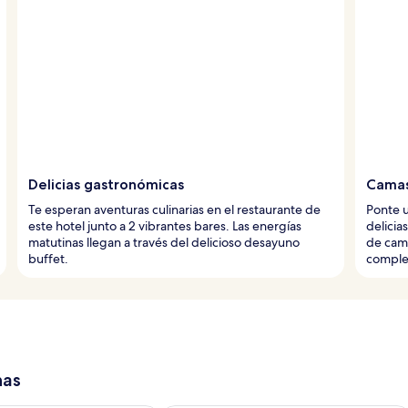
Delicias gastronómicas
Camas
Te esperan aventuras culinarias en el restaurante de
Ponte u
este hotel junto a 2 vibrantes bares. Las energías
delicia
matutinas llegan a través del delicioso desayuno
de cama
buffet.
complet
has