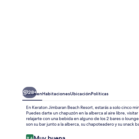
Beach
Resort
28+
Resumen
Habitaciones
Ubicación
Políticas
En Keraton Jimbaran Beach Resort, estarás a solo cinco mi
Puedes darte un chapuzón en la alberca al aire libre, visita
relajarte con una bebida en alguno de los 2 bares o lounge
son su bar junto a la alberca, su chapoteadero y su snack ba
Opiniones
Muy buena
8.4