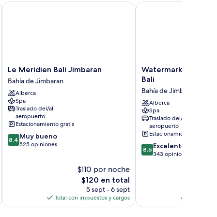
Le Meridien Bali Jimbaran
Watermark Hotel & Spa
Le
Watermark
Le Meridien Bali Jimbaran
Watermark Hotel & 
Meridien
Hotel
Bali
Bahía de Jimbaran
Bali
&
Bahía de Jimbaran
Alberca
Jimbaran
Spa
Spa
Bahía
Jimbaran
Alberca
Traslado del/al
Spa
de
Bali
aeropuerto
Traslado del/al
Jimbaran
Bahía
Estacionamiento gratis
aeropuerto
de
Estacionamiento gratis
8.4
Muy bueno
Jimbaran
8.4
de
525 opiniones
8.6
Excelente
8.6
10,
de
343 opiniones
Muy
10,
$110 por noche
$
bueno,
Excelente,
525
El
$120 en total
343
opiniones
precio
opiniones
5 sept - 6 sept
actual
Total con impuestos y cargos
Total con 
es
de