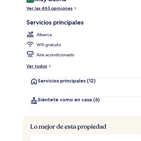
8.4 de 10,
Ver las 463 opiniones
Alberca al air
Servicios principales
Alberca
Wifi gratuito
Aire acondicionado
Ver todos
Servicios principales
(12)
Siéntete como en casa
(6)
Lo mejor de esta propiedad