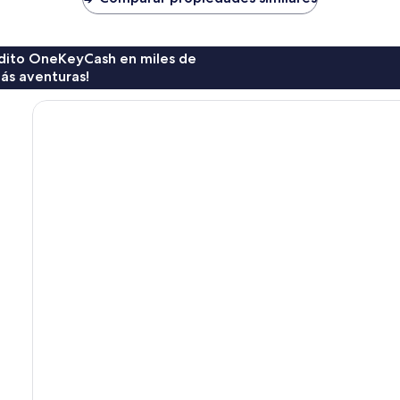
$86
$63
rédito OneKeyCash en miles de
ás aventuras!