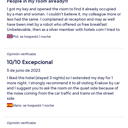
People in my room already!!!
I got my key and opened the room to find it already occupied
by a man and woman. I couldn’t believe it, my colleague more or
less had the same. I complained at reception and may as well
have been met by a robot who offered us free breakfast.
Unbelievable, then as a silver member with hotels.com I tried to
talk to someone to get a refund and leave as the lady at
Phil, se hospedó 1 noche
reception point blank refused. Between the hotel and
hotels.com there was not much difference. Rubbish service.
They would have both had AI if they could the penny pinchers.
Opinión verificada
No manager on site which I am sure breaches health and safety.
No clue or idea these kids had at reception. Clueless and lost
10/10 Excepcional
when it came to an issue…we are doomed.
5 de junio de 2023
I liked this hotel (stayed 3 nights) so I extended my stay for 1
more night. I strongly recommend it to all visiting Krakow by car
and I suggest you to ask the room on the quiet side because of
the noise coming from the car traffic and trams on the street
side.
Mario, se hospedó 1 noche
Opinión verificada