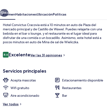
Cracovia
erior
Siguiente
15+
Resumen
Habitaciones
Ubicación
Políticas
Hotel Convictus Cracovia está a 10 minutos en auto de Plaza del
mercado principal y de Castillo de Wawel. Puedes relajarte con una
bebida en el bar o lounge, y el restaurante es el lugar ideal para
disfrutar de una comida o un bocadillo. Asimismo, este hotel está a
pocos minutos en auto de Mina de sal de Wieliczka.
Opiniones
Excelente
8.6
Ver las 31 opiniones
8.6 de 10,
Restaurante
Servicios principales
Acepta mascotas
Estacionamiento disponible
Wifi gratuito
Restaurantes
Aire acondicionado
Bar
Ver todos