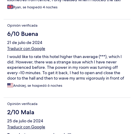
taking so long to get to it, when I got to the hotel and told them
Ryan, se hospedó 4 noches
that a mistake had been made they rightly told me it was my
mistake, I had already paid €245 at time of booking, so I went to
my room had a cup of coffee went back down and checked out
Opinión verificada
got a taxi to another hotel that was half the price and 5 minutes
walk away from centre, I took the hit , it was a expensive cup of
6/10 Buena
coffee, but had a great time in krakow, lovely hotel but it was a
21 de julio de 2024
far out as a lighthouse,
Traducir con Google
I would like to rate this hotel higher than average (***), which I
did. However, there was a strange issue which I have never
experienced before. The power in my room was turning off
every ~10 minutes. To get it back, I had to open and close the
door to the hall and then to wave my arms vigorously in front of
the motion sensor. As you may imagine, it was difficult to watch
Andrzej, se hospedó 6 noches
TV under such conditions, and my laptop and cell phone were
not charging properly. I did complain, but this has not improved
during my 5 days stay.
Opinión verificada
2/10 Mala
25 de julio de 2024
Traducir con Google