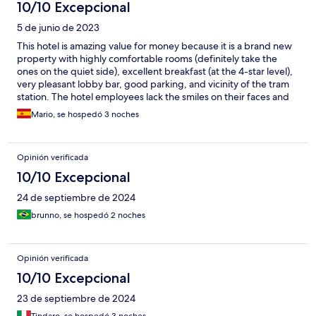
10/10 Excepcional
5 de junio de 2023
This hotel is amazing value for money because it is a brand new
property with highly comfortable rooms (definitely take the
ones on the quiet side), excellent breakfast (at the 4-star level),
very pleasant lobby bar, good parking, and vicinity of the tram
station. The hotel employees lack the smiles on their faces and
they don't greet you with the exception of Karolina, who is one
Mario, se hospedó 3 noches
of the best receptionists I have ever met.
Opinión verificada
10/10 Excepcional
24 de septiembre de 2024
brunno, se hospedó 2 noches
Opinión verificada
10/10 Excepcional
23 de septiembre de 2024