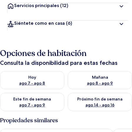
Servicios principales
(12)
Siéntete como en casa
(6)
Opciones de habitación
Consulta la disponibilidad para estas fechas
Consulta la disponibilidad para hoy ago 7 - ago 8
Consulta la disponibilidad pa
Hoy
Mañana
ago 7 - ago 8
ago 8 - ago 9
Consulta la disponibilidad para este fin de semana ago 7 - ag
Consulta la disponibilidad par
Este fin de semana
Próximo fin de semana
ago 7 - ago 9
ago 14 - ago 16
Propiedades similares
Hotel Pod Wawelem
Turnau C