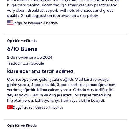
huge park behind. Room though small was very practical and
very clean. Breakfast superb with lots of choices and great
quality. Small suggestion is provide an extra pillow.
Jorge, se hospedó 3 noches
Opinión verificada
6/10 Buena
2 de noviembre de 2024
Traducir con Google
İdare eder ama tercih edilmez.
Otel resepsiyonu güler yüzlü değildi. Otel kartı ile odaya
girilmiyordu, 4 gece kaldık, 3 gece kart ile açamadığımız için
yardım çağırdık. Klima çalışmıyordu. Odada duş terliği gibi
şeyler yoktu. Sabun ve duş jeli açıktı, bu kişisel olmadığını
hissettiriyordu. Lokasyonu iyi, tramvaya ulaşım kolaydı.
Dogukan, se hospedó 4 noches
Opinión verificada