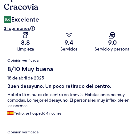
Cracovia
Excelente
8.6
31 opiniones
8.8
9.4
9.0
Limpieza
Servicios
Servicio y personal
Opiniones
Opinión verificada
8/10 Muy buena
18 de abril de 2025
Buen desayuno. Un poco retirado del centro.
Hotel a 15 minutos del centro en tranvía. Habitaciones no muy
cómodas. Lo mejor el desayuno. El personal es muy inflexible en
las normas.
Pedro, se hospedó 4 noches
Opinión verificada