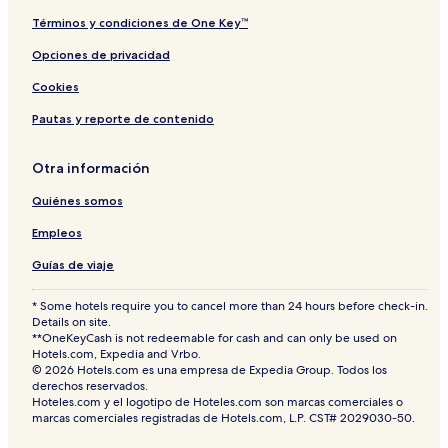
r
a
Términos y condiciones de One Key™
Opciones de privacidad
Cookies
Pautas y reporte de contenido
Otra información
Quiénes somos
Empleos
Guías de viaje
* Some hotels require you to cancel more than 24 hours before check-in.
Details on site.
**OneKeyCash is not redeemable for cash and can only be used on
Hotels.com, Expedia and Vrbo.
© 2026 Hotels.com es una empresa de Expedia Group. Todos los
derechos reservados.
Hoteles.com y el logotipo de Hoteles.com son marcas comerciales o
marcas comerciales registradas de Hotels.com, L.P. CST# 2029030-50.