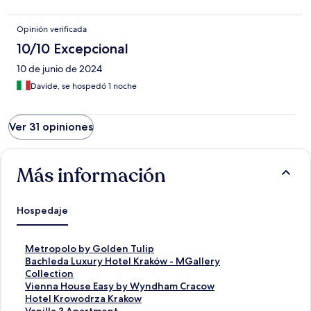
Opinión verificada
10/10 Excepcional
10 de junio de 2024
Davide, se hospedó 1 noche
Ver 31 opiniones
Más información
Hospedaje
E
Metropolo by Golden Tulip
n
E
Bachleda Luxury Hotel Kraków - MGallery
l
n
Collection
a
l
E
Vienna House Easy by Wyndham Cracow
c
a
n
E
Hotel Krowodrza Krakow
e
c
l
n
E