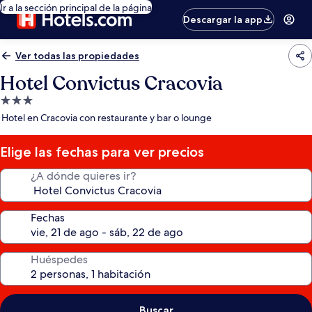
Ir a la sección principal de la página
Descargar la app
Ver todas las propiedades
Hotel Convictus Cracovia
Propiedad
de
Hotel en Cracovia con restaurante y bar o lounge
3.0
estrellas
Elige las fechas para ver precios
¿A dónde quieres ir?
Fechas
Huéspedes
Buscar