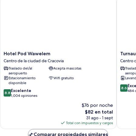
Hotel
Turnau
Hotel Pod Wawelem
Turnau
Pod
City
Centro de la ciudad de Cracovia
Centro d
Wawelem
Apartho
Traslado del/al
Acepta mascotas
Trasla
Centro
Centro
aeropuerto
aerop
de
de
Estacionamiento
Wifi gratuito
Lavand
la
la
disponible
8.6
ciudad
ciudad
Exc
8.6
8.8
Excelente
de
de
de
484 
8.8
de
1,004 opiniones
10,
Cracovia
Cracovia
10,
Excelent
$76 por noche
Excelente,
484
El
$82 en total
1,004
opinion
precio
opiniones
31 ago - 1 sept
actual
Total con impuestos y cargos
es
de
Comparar propiedades similares