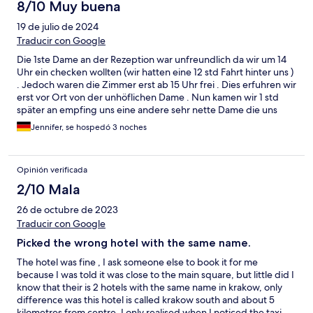
8/10 Muy buena
19 de julio de 2024
Traducir con Google
Die 1ste Dame an der Rezeption war unfreundlich da wir um 14
Uhr ein checken wollten (wir hatten eine 12 std Fahrt hinter uns )
. Jedoch waren die Zimmer erst ab 15 Uhr frei . Dies erfuhren wir
erst vor Ort von der unhöflichen Dame . Nun kamen wir 1 std
später an empfing uns eine andere sehr nette Dame die uns
dann zeigt wo unser Zimmer ist . Wir hatte trotzdessen eine sehr
Jennifer, se hospedó 3 noches
tolle Unterkunft und war zufrieden
Opinión verificada
2/10 Mala
26 de octubre de 2023
Traducir con Google
Picked the wrong hotel with the same name.
The hotel was fine , I ask someone else to book it for me
because I was told it was close to the main square, but little did I
know that their is 2 hotels with the same name in krakow, only
difference was this hotel is called krakow south and about 5
kilometres from centre, I only realised when I noticed the taxi