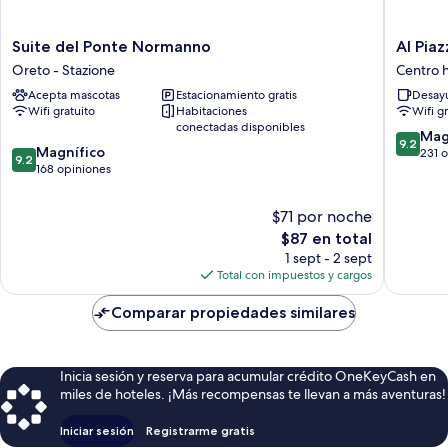
Suite
Al
Suite del Ponte Normanno
Al Pia
del
Piazza
Oreto - Stazione
Centro h
Ponte
Marina
Acepta mascotas
Estacionamiento gratis
Desayu
Normanno
B&B
Wifi gratuito
Habitaciones
Wifi g
Oreto
Centro
conectadas disponibles
-
histórico
9.2
Mag
9.2
9.2
Stazione
Magnífico
de
de
231 
9.2
de
168 opiniones
Palermo
10,
10,
Magnífi
Magnífico,
231
$71 por noche
168
opinion
El
$87 en total
opiniones
precio
1 sept - 2 sept
actual
Total con impuestos y cargos
es
de
Comparar propiedades similares
$87
Inicia sesión y reserva para acumular crédito OneKeyCash en
miles de hoteles. ¡Más recompensas te llevan a más aventuras!
Iniciar sesión
Registrarme gratis