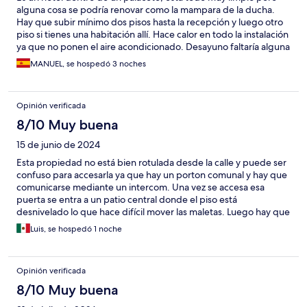
alguna cosa se podría renovar como la mampara de la ducha.
Hay que subir mínimo dos pisos hasta la recepción y luego otro
piso si tienes una habitación allí. Hace calor en todo la instalación
ya que no ponen el aire acondicionado. Desayuno faltaría alguna
cosa salada para nuestro gusto.
MANUEL, se hospedó 3 noches
Opinión verificada
8/10 Muy buena
15 de junio de 2024
Esta propiedad no está bien rotulada desde la calle y puede ser
confuso para accesarla ya que hay un porton comunal y hay que
comunicarse mediante un intercom. Una vez se accesa esa
puerta se entra a un patio central donde el piso está
desnivelado lo que hace difícil mover las maletas. Luego hay que
subir 2 pisos por escaleras para llegar al lobby del hotel.
Luis, se hospedó 1 noche
Opinión verificada
8/10 Muy buena