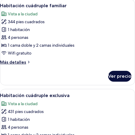
Abrir
Un dormitorio con dos camas, cabecer
11
Habitación cuádruple familiar
todas
Vista a la ciudad
las
344 pies cuadrados
fotos
de
1 habitación
Habitación
4 personas
cuádruple
1 cama doble y 2 camas individuales
familiar
Wifi gratuito
Más
Más detalles
detalles
sobre
Ver precio
Habitación
cuádruple
familiar
Abrir
Habitación de hotel con cama, escritorio
14
Habitación cuádruple exclusiva
todas
Vista a la ciudad
las
431 pies cuadrados
fotos
de
1 habitación
Habitación
4 personas
cuádruple