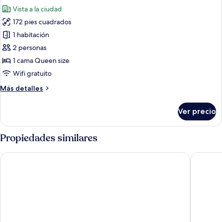
todas
Vista a la ciudad
las
172 pies cuadrados
fotos
de
1 habitación
Habitación
2 personas
doble
1 cama Queen size
clásica
Wifi gratuito
Más
Más detalles
detalles
sobre
Ver precio
Habitación
doble
clásica
Propiedades similares
Suite del Ponte Normanno
Al Piazz