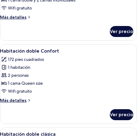
1 cama doble y 2 camas individuales
exclusiva
Wifi gratuito
Más
Más detalles
detalles
sobre
Ver precio
Habitación
cuádruple
exclusiva
Abrir
Habitación de hotel con cama de made
8
Habitación doble Confort
todas
172 pies cuadrados
las
1 habitación
fotos
de
2 personas
Habitación
1 cama Queen size
doble
Wifi gratuito
Confort
Más
Más detalles
detalles
sobre
Ver precio
Habitación
doble
Confort
Abrir
Habitación de hotel con cama, escritori
6
Habitación doble clásica