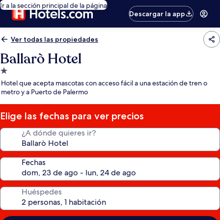
Ir a la sección principal de la página
Descargar la app
Ver todas las propiedades
Ballarò Hotel
Propiedad
de
Hotel que acepta mascotas con acceso fácil a una estación de tren o
1.0
metro y a Puerto de Palermo
estrella
Elige las fechas para ver precios
¿A dónde quieres ir?
Fechas
Huéspedes