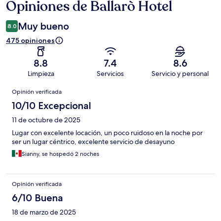
Opiniones de Ballarò Hotel
Opiniones
Muy bueno
8.0
475 opiniones
8.8
7.4
8.6
Limpieza
Servicios
Servicio y personal
Opiniones
Opinión verificada
10/10 Excepcional
11 de octubre de 2025
Lugar con excelente locación, un poco ruidoso en la noche por
ser un lugar céntrico, excelente servicio de desayuno
Sianny, se hospedó 2 noches
Opinión verificada
6/10 Buena
18 de marzo de 2025