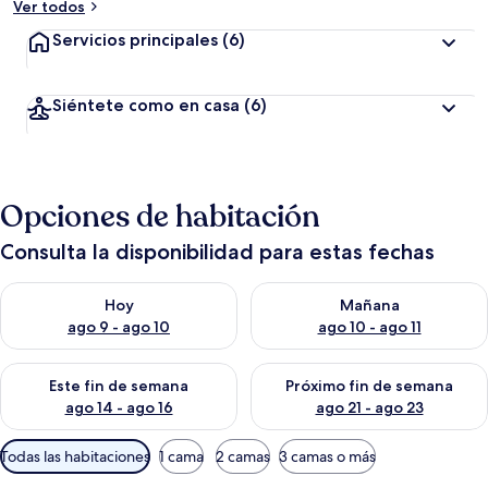
Ver todos
Servicios principales
(6)
Siéntete como en casa
(6)
Opciones de habitación
Consulta la disponibilidad para estas fechas
Consulta la disponibilidad para hoy ago 9 - ago 10
Consulta la disponibilidad par
Hoy
Mañana
ago 9 - ago 10
ago 10 - ago 11
Consulta la disponibilidad para este fin de semana ago 14 - ag
Consulta la disponibilidad pa
Este fin de semana
Próximo fin de semana
ago 14 - ago 16
ago 21 - ago 23
Filtros
Todas las habitaciones
1 cama
2 camas
3 camas o más
disponibles