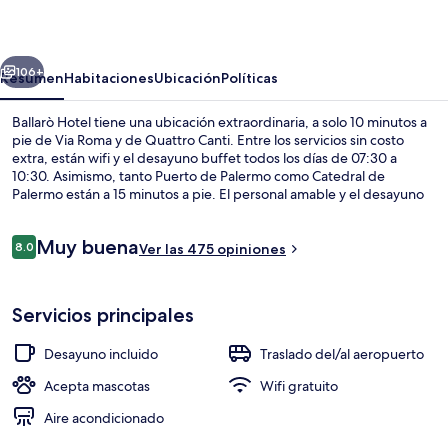
erior
Siguiente
106+
Resumen
Habitaciones
Ubicación
Políticas
Ballarò Hotel tiene una ubicación extraordinaria, a solo 10 minutos a
pie de Via Roma y de Quattro Canti. Entre los servicios sin costo
extra, están wifi y el desayuno buffet todos los días de 07:30 a
10:30. Asimismo, tanto Puerto de Palermo como Catedral de
Palermo están a 15 minutos a pie. El personal amable y el desayuno
están muy bien calificados por otros visitantes.
Opiniones
Muy buena
8.0
Ver las 475 opiniones
8.0 de 10,
Servicio a la habitación
Servicios principales
Desayuno incluido
Traslado del/al aeropuerto
Acepta mascotas
Wifi gratuito
Aire acondicionado