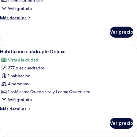
Camera
1 cama Queen size
matrimoniale
Wifi gratuito
con
Más
Más detalles
bagno
detalles
esterno
sobre
Ver precio
Camera
ad
matrimoniale
uso
con
Abrir
Un dormitorio moderno con una cama de
esclusivo
14
bagno
Habitación cuádruple Deluxe
todas
esterno
Vista a la ciudad
ad
las
uso
377 pies cuadrados
fotos
esclusivo
de
1 habitación
Habitación
4 personas
cuádruple
1 sofá cama Queen size y 1 cama Queen size
Deluxe
Wifi gratuito
Más
Más detalles
detalles
sobre
Ver precio
Habitación
cuádruple
Deluxe