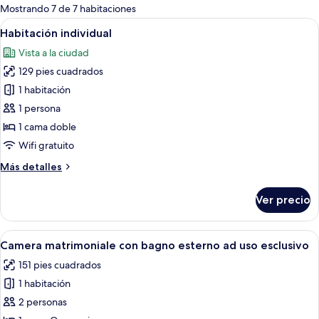
para
Mostrando 7 de 7 habitaciones
las
Abrir
Una habitación de hotel con una cama
8
Habitación individual
habitaciones
todas
Vista a la ciudad
las
129 pies cuadrados
fotos
de
1 habitación
Habitación
1 persona
individual
1 cama doble
Wifi gratuito
Más
Más detalles
detalles
sobre
Ver precio
Habitación
individual
Abrir
Habitación de hotel con una cama gra
14
Camera matrimoniale con bagno esterno ad uso esclusivo
todas
151 pies cuadrados
las
1 habitación
fotos
de
2 personas