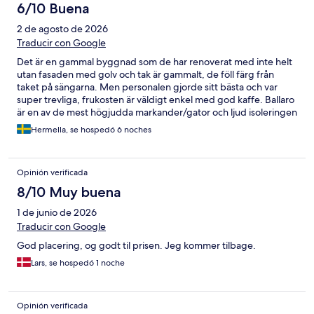
6/10 Buena
2 de agosto de 2026
Traducir con Google
Det är en gammal byggnad som de har renoverat med inte helt
utan fasaden med golv och tak är gammalt, de föll färg från
taket på sängarna. Men personalen gjorde sitt bästa och var
super trevliga, frukosten är väldigt enkel med god kaffe. Ballaro
är en av de mest högjudda markander/gator och ljud isoleringen
är inte så bra!
Hermella, se hospedó 6 noches
Opinión verificada
8/10 Muy buena
1 de junio de 2026
Traducir con Google
God placering, og godt til prisen. Jeg kommer tilbage.
Lars, se hospedó 1 noche
Opinión verificada