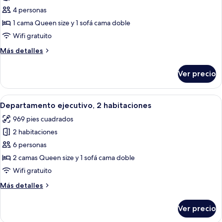
de
4 personas
Departamento
1 cama Queen size y 1 sofá cama doble
Deluxe,
Wifi gratuito
1
Más
Más detalles
habitación
detalles
sobre
Ver precio
Departamento
Deluxe,
1
Abrir
Un apartamento moderno con sala de e
6
habitación
Departamento ejecutivo, 2 habitaciones
todas
969 pies cuadrados
las
2 habitaciones
fotos
de
6 personas
Departamento
2 camas Queen size y 1 sofá cama doble
ejecutivo,
Wifi gratuito
2
Más
Más detalles
habitaciones
detalles
sobre
Ver precio
Departamento
ejecutivo,