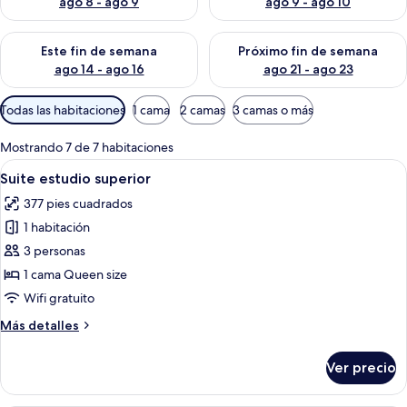
ago 8 - ago 9
ago 9 - ago 10
Consulta la disponibilidad para este fin de semana ago 14 - ag
Consulta la disponibilidad pa
Este fin de semana
Próximo fin de semana
ago 14 - ago 16
ago 21 - ago 23
Filtros
Todas las habitaciones
1 cama
2 camas
3 camas o más
disponibles
para
Mostrando 7 de 7 habitaciones
las
Abrir
Una cocina moderna con armarios blanc
7
Suite estudio superior
habitaciones
todas
377 pies cuadrados
las
1 habitación
fotos
de
3 personas
Suite
1 cama Queen size
estudio
Wifi gratuito
superior
Más
Más detalles
detalles
sobre
Ver precio
Suite
estudio
superior