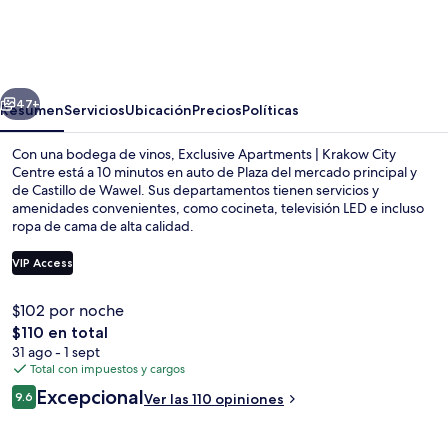
Apartments
|
Krakow
erior
Siguiente
City
47+
Resumen
Servicios
Ubicación
Precios
Políticas
Centre
Con una bodega de vinos, Exclusive Apartments | Krakow City
Centre está a 10 minutos en auto de Plaza del mercado principal y
de Castillo de Wawel. Sus departamentos tienen servicios y
amenidades convenientes, como cocineta, televisión LED e incluso
ropa de cama de alta calidad.
VIP Access
$102 por noche
Vista frontal de la propiedad
El
$110 en total
precio
31 ago - 1 sept
total
Total con impuestos y cargos
es
Opiniones
Excepcional
9.6
Ver las 110 opiniones
de
9.6 de 10,
$110