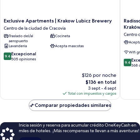
Exclusive
Radisso
Exclusive Apartments | Krakow Lubicz Brewery
Radiss
Apartments
RED
Krakó
Centro de la ciudad de Cracovia
|
Hotel
Centro d
Traslado del/al
Cocineta
Krakow
&
aeropuerto
Lubicz
Radisso
Acept
Lavandería
Acepta mascotas
Brewery
RED
Wifi g
9.4
Centro
Excepcional
Apartme
9.4
de
de
505 opiniones
Kraków
9.4
Exc
9.4
10,
la
Centro
de
368 
Excepcional,
ciudad
de
10,
$126 por noche
505
de
la
Excepcio
opiniones
El
Cracovia
$136 en total
ciudad
368
precio
de
opinion
3 sept - 4 sept
actual
Cracovia
Total con impuestos y cargos
es
de
Comparar propiedades similares
$136
Inicia sesión y reserva para acumular crédito OneKeyCash en
miles de hoteles. ¡Más recompensas te llevan a más aventuras!