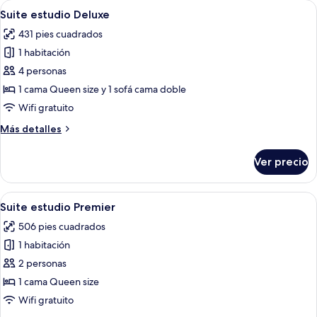
Abrir
Una sala de estar moderna con un sof
5
Suite estudio Deluxe
todas
431 pies cuadrados
las
1 habitación
fotos
de
4 personas
Suite
1 cama Queen size y 1 sofá cama doble
estudio
Wifi gratuito
Deluxe
Más
Más detalles
detalles
sobre
Ver precio
Suite
estudio
Deluxe
Abrir
Una habitación moderna y bien ilumin
7
Suite estudio Premier
todas
506 pies cuadrados
las
1 habitación
fotos
de
2 personas
Suite
1 cama Queen size
estudio
Wifi gratuito
Premier