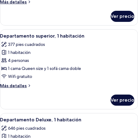
Más
Más detalles
detalles
sobre
Ver precio
Suite
estudio
Premier
Abrir
Una cocina moderna con armarios blan
6
Departamento superior, 1 habitación
todas
377 pies cuadrados
las
1 habitación
fotos
de
4 personas
Departamento
1 cama Queen size y 1 sofá cama doble
superior,
Wifi gratuito
1
Más
Más detalles
habitación
detalles
sobre
Ver precio
Departamento
superior,
1
Abrir
Una sala moderna con un sofá, una mes
5
habitación
Departamento Deluxe, 1 habitación
todas
646 pies cuadrados
las
1 habitación
fotos