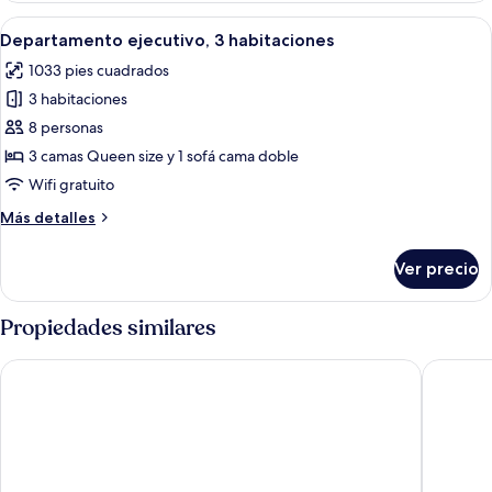
2
Abrir
Un apartamento moderno con cocina, co
7
habitaciones
Departamento ejecutivo, 3 habitaciones
todas
1033 pies cuadrados
las
3 habitaciones
fotos
de
8 personas
Departamento
3 camas Queen size y 1 sofá cama doble
ejecutivo,
Wifi gratuito
3
Más
Más detalles
habitaciones
detalles
sobre
Ver precio
Departamento
ejecutivo,
3
Propiedades similares
habitaciones
Exclusive Apartments | Krakow Lubicz Brewery
Radisson