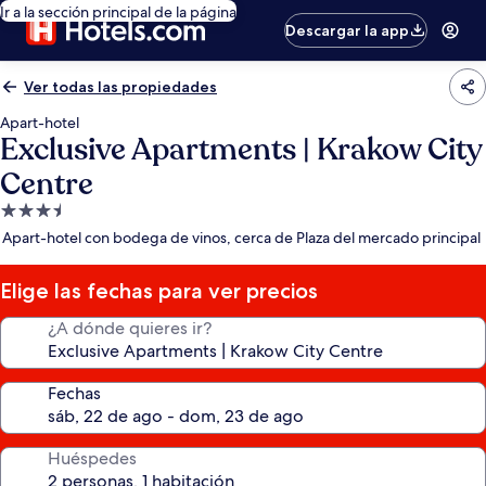
Ir a la sección principal de la página
Descargar la app
Ver todas las propiedades
Apart-hotel
Exclusive Apartments | Krakow City
Centre
Propiedad
de
Apart-hotel con bodega de vinos, cerca de Plaza del mercado principal
3.5
estrellas
Elige las fechas para ver precios
¿A dónde quieres ir?
Fechas
Huéspedes