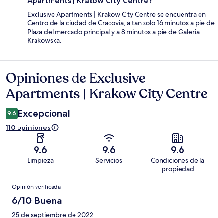
Apartments | Krakow City Centre?
Exclusive Apartments | Krakow City Centre se encuentra en
Centro de la ciudad de Cracovia, a tan solo 16 minutos a pie de
Plaza del mercado principal y a 8 minutos a pie de Galeria
Krakowska.
Opiniones de Exclusive
Opiniones
Apartments | Krakow City Centre
Excepcional
9.6
110 opiniones
9.6
9.6
9.6
Limpieza
Servicios
Condiciones de la
propiedad
Opiniones
Opinión verificada
6/10 Buena
25 de septiembre de 2022